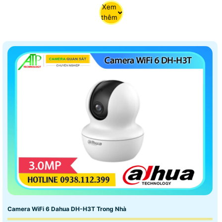
Xem
thêm
Camera WiFi 6 Dahua DH-H3T Trong Nhà