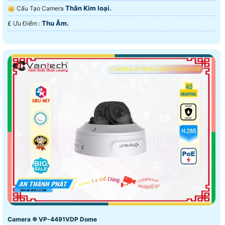
Thân Kim loại.
👑 Cấu Tạo Camera
Thu Âm.
️₤ Ưu Điểm :
Camera ✲ VP-4491VDP Dome