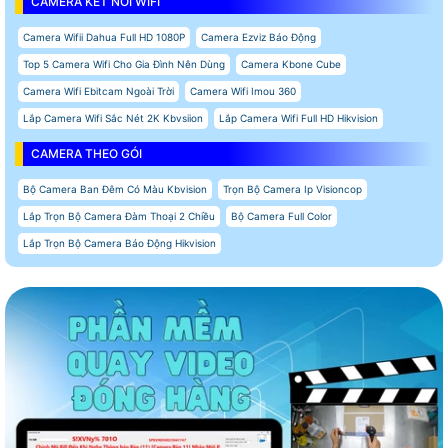
CAMERA KẾT NỐI WIFI
Camera Wifii Dahua Full HD 1080P
Camera Ezviz Báo Động
Top 5 Camera Wifi Cho Gia Đình Nên Dùng
Camera Kbone Cube
Camera Wifi Ebitcam Ngoài Trời
Camera Wifi Imou 360
Lắp Camera Wifi Sắc Nét 2K Kbvsiion
Lắp Camera Wifi Full HD Hikvision
CAMERA THEO GÓI
Bộ Camera Ban Đêm Có Màu Kbvision
Trọn Bộ Camera Ip Visioncop
Lắp Trọn Bộ Camera Đàm Thoại 2 Chiều
Bộ Camera Full Color
Lắp Trọn Bộ Camera Báo Động Hikvision