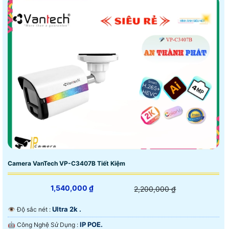
Camera VanTech VP-C3407B Tiết Kiệm
1,540,000 ₫
2,200,000 ₫
Ultra 2k .
👁 Độ sắc nét :
IP POE.
🤖️ Công Nghệ Sử Dụng :