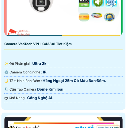
Camera VanTech VPH-C438AI Tiết Kiệm
Ultra 2k .
✨ Độ Phân giải :
IP.
⚙ Camera Công nghệ :
Hồng Ngoại 25m Có Màu Ban Ðêm.
🌙 Tầm Nhìn Ban Đêm :
Dome Kim loại.
🗜️ Cấu Tạo Camera
Công Nghệ AI.
️ლ Khả Năng :