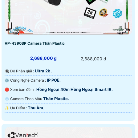
VP-4390BP Camera Thân Plastic
2,688,000 ₫
2,688,000 ₫
Ultra 2k .
👁️‍🗨 Độ Phân giải :
IP POE.
⚙ Công Nghệ Camera :
Hồng Ngoại 40m Hồng Ngoại Smart IR.
🔴 Xem ban đêm :
Thân Plastic.
❄ Camera Theo Mẫu
Thu Âm.
️✨ Ưu Điểm :