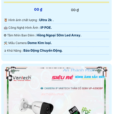
00 ₫
00 ₫
Ultra 2k .
🦉 Hình ảnh chất lượng :
IP POE.
🤖️ Công Nghệ Hình Ảnh :
Hồng Ngoại 50m Led Array.
❂ Tầm Nhìn Ban Đêm :
Dome Kim loại.
⚒ Mẫu Camera
Báo Động Chuyển Động.
️➲ Khả Năng :