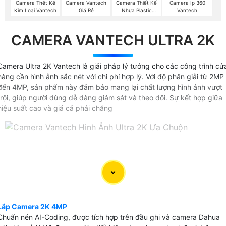
Camera Thết Kế
Camera Vantech
Camera Thiết Kế
Camera Ip 360
Kim Loại Vantech
Giá Rẻ
Nhựa Plastic
Vantech
Vantech
CAMERA VANTECH ULTRA 2K
Camera Ultra 2K Vantech là giải pháp lý tưởng cho các công trình cử
hàng cần hình ảnh sắc nét với chi phí hợp lý. Với độ phân giải từ 2MP
đến 4MP, sản phẩm này đảm bảo mang lại chất lượng hình ảnh vượt
trội, giúp người dùng dễ dàng giám sát và theo dõi. Sự kết hợp giữa
hiệu suất cao và giá cả phải chăng
Lắp Camera 2K 4MP
Chuẩn nén AI-Coding, được tích hợp trên đầu ghi và camera Dahua