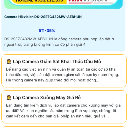
Camera Hikvision DS-2SE7C432MW-AEBHUN
5%-35%
DS-2SE7C432MW-AEBHUN là dòng camera phù hợp lắp đặt ở
ngoài trời, trang bị ống kính có độ phân giải 4
🤵 Lắp Camera Giám Sát Khai Thác Dầu Mỏ
Để nâng cao việc an ninh và quản lý an toàn tại các cơ sở khai
thác dầu mỏ, việc lắp đặt camera giám sát là cực kỳ quan trọng.
Hệ thống camera này giúp theo dõi mọi hoạt động...
🤵 Lắp Camera Xưởng May Giá Rẻ
Bạn đang tìm kiếm dịch vụ lắp đặt camera cho xưởng may với giá
ưu đãi? Với kinh nghiệm lâu năm trong lĩnh vực này, chúng tôi
cam kết đem đến cho bạn giải pháp an ninh hiệu quả và...