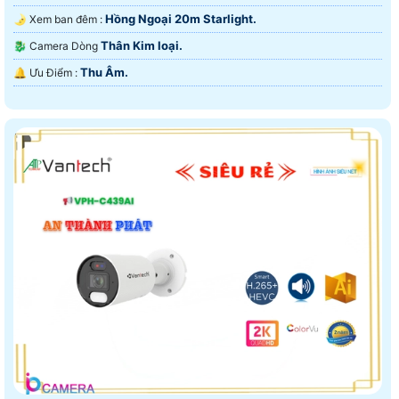
Hồng Ngoại 20m Starlight.
🌛 Xem ban đêm :
Thân Kim loại.
🐉️ Camera Dòng
Thu Âm.
️🔔 Ưu Điểm :