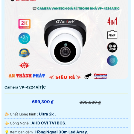
Camera VP-4224A|T|C
699,300 ₫
999,000 ₫
Ultra 2k .
🔆 Chất lượng hình :
AHD CVI TVI BCS.
⚜️ Công Nghệ :
Hồng Ngoại 30m Led Array.
💡 Xem ban đêm :