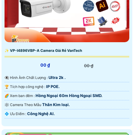
✨ VP-I4896VBP-A Camera Giá Rẻ VanTech
00 ₫
00 ₫
Ultra 2k .
👁️‍🗨 Hình Ành Chất Lượng :
IP POE.
🏆 Tích hợp công nghệ :
Hồng Ngoại 60m Hồng Ngoại SMD.
🌈 Xem ban đêm :
Thân Kim loại.
🕸️ Camera Theo Mẫu
Công Nghệ AI.
️💠 Ưu Điểm :