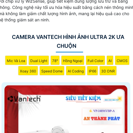
với chip xử lý WizSense, giúp tiết kiệm dung lượng lưu trữ và băng
thông. Công nghệ này tối ưu hóa hiệu suất bằng cách nén thông min
mà không làm giảm chất lượng hình ảnh, mang lại hiệu quả cao cho
hệ thống giám sát an ninh.
CAMERA VANTECH HÌNH ẢNH ULTRA 2K ƯA
CHUỘN
Mic Và Loa
Dual Light
78°
Hồng Ngoại
Full Color
AI
CMOS
Xoay 360
Speed Dome
AI Coding
IP66
3D DNR