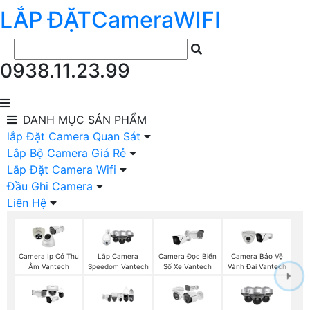
LẮP ĐẶT
Camera
WIFI
0938.11.23.99
DANH MỤC
SẢN PHẨM
lắp Đặt Camera Quan Sát
Lắp Bộ Camera Giá Rẻ
Lắp Đặt Camera Wifi
Đầu Ghi Camera
Liên Hệ
Camera Ip Có Thu
Lắp Camera
Camera Đọc Biển
Camera Bảo Vệ
Âm Vantech
Speedom Vantech
Số Xe Vantech
Vành Đai Vantech