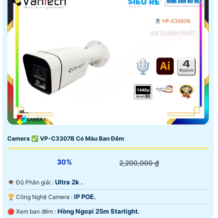
Camera ✅ VP-C3307B Có Màu Ban Đêm
30%
2,200,000 ₫
Ultra 2k .
👁 Độ Phân giải :
IP POE.
🏆 Công Nghệ Camera :
Hồng Ngoại 25m Starlight.
🔴 Xem ban đêm :