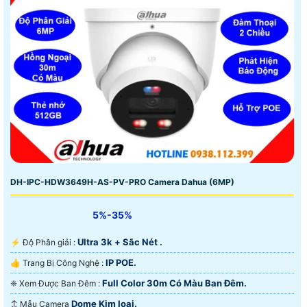
DH-IPC-HDW3649H-AS-PV-PRO Camera Dahua (6MP)
5%-35%
Ultra 3k + Sắc Nét .
️⚡ Độ Phân giải :
IP POE.
👍 Trang Bị Công Nghệ :
Full Color 30m Có Màu Ban Ðêm.
❈ Xem Được Ban Đêm :
Dome Kim loại.
↕️ Mẫu Camera