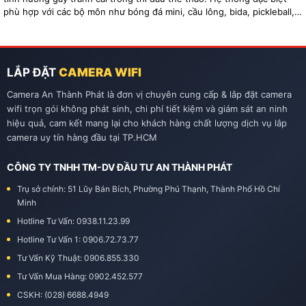
phù hợp với các bộ môn như bóng đá mini, cầu lông, bida, pickleball,
tennis…
LẮP ĐẶT
CAMERA WIFI
Camera An Thành Phát là đơn vị chuyên cung cấp & lắp đặt camera
wifi trọn gói không phát sinh, chi phí tiết kiệm và giám sát an ninh
hiệu quả, cam kết mang lại cho khách hàng chất lượng dịch vụ lắp
camera uy tín hàng đầu tại TP.HCM
CÔNG TY TNHH TM-DV ĐẦU TƯ AN THÀNH PHÁT
Trụ sở chính: 51 Lũy Bán Bích, Phường Phú Thạnh, Thành Phố Hồ Chí
Minh
Hotline Tư Vấn: 0938.11.23.99
Hotline Tư Vấn 1: 0906.72.73.77
Tư Vấn Kỹ Thuật: 0906.855.330
Tư Vấn Mua Hàng: 0902.452.577
CSKH: (028) 6688.4949