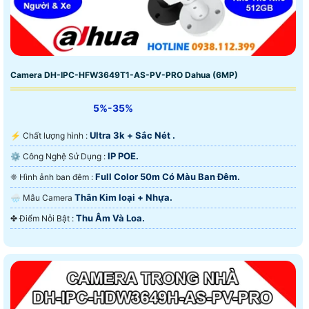
Camera DH-IPC-HFW3649T1-AS-PV-PRO Dahua (6MP)
5%-35%
Ultra 3k + Sắc Nét .
️⚡ Chất lượng hình :
IP POE.
⚙ Công Nghệ Sử Dụng :
Full Color 50m Có Màu Ban Ðêm.
❈ Hình ảnh ban đêm :
Thân Kim loại + Nhựa.
🌧️ Mẫu Camera
Thu Âm Và Loa.
️✤ Điểm Nỗi Bật :