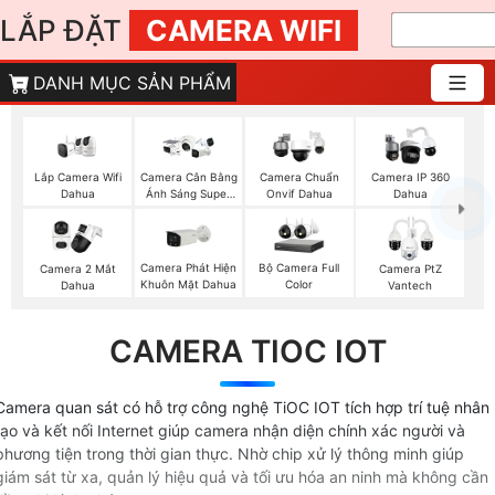
LẮP ĐẶT
CAMERA WIFI
DANH MỤC SẢN PHẨM
Lắp Camera Wifi
Camera Cân Bằng
Camera Chuẩn
Camera IP 360
Dahua
Ánh Sáng Super
Onvif Dahua
Dahua
Adapt
Camera Phát Hiện
Bộ Camera Full
Camera 2 Mắt
Camera PtZ
Khuôn Mặt Dahua
Color
Dahua
Vantech
CAMERA TIOC IOT
Camera quan sát có hỗ trợ công nghệ TiOC IOT tích hợp trí tuệ nhân
tạo và kết nối Internet giúp camera nhận diện chính xác người và
phương tiện trong thời gian thực. Nhờ chip xử lý thông minh giúp
giám sát từ xa, quản lý hiệu quả và tối ưu hóa an ninh mà không cần