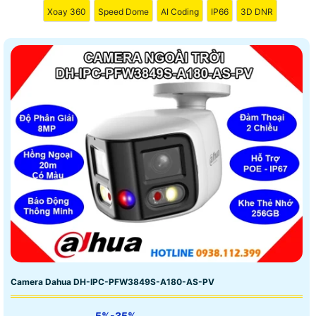
Xoay 360
Speed Dome
AI Coding
IP66
3D DNR
dõi, kiểm tra an ninh.
Camera Dahua DH-IPC-PFW3849S-A180-AS-PV
5%-35%