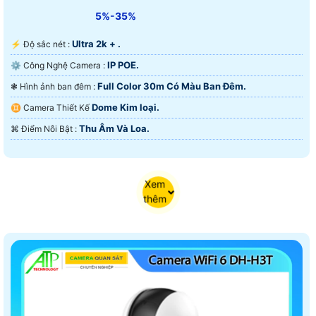
5%-35%
Ultra 2k + .
️⚡ Độ sắc nét :
IP POE.
⚙ Công Nghệ Camera :
Full Color 30m Có Màu Ban Ðêm.
❃ Hình ảnh ban đêm :
Dome Kim loại.
♊ Camera Thiết Kế
Thu Âm Và Loa.
️⌘ Điểm Nỗi Bật :
Xem
thêm