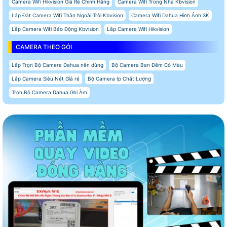
Camera Wifi Hikvision Giá Rẻ Chính Hãng
Camera Wifi Trong Nhà Kbvision
Lắp Đặt Camera Wifi Thân Ngoài Trời Kbvision
Camera Wifi Dahua Hình Ảnh 3K
Lắp Camera Wifi Báo Động Kbvision
Lắp Camera Wifi Hikvision
CAMERA THEO GÓI
Lắp Trọn Bộ Camera Dahua nên dùng
Bộ Camera Ban Đêm Có Màu
Lắp Camera Siêu Nét Giá rẻ
Bộ Camera Ip Chất Lượng
Trọn Bộ Camera Dahua Ghi Âm