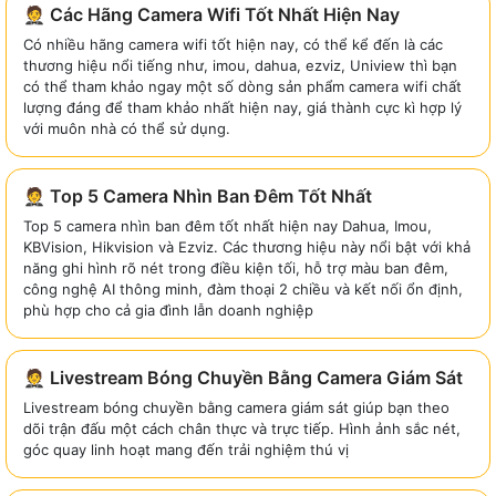
🤵 Các Hãng Camera Wifi Tốt Nhất Hiện Nay
Có nhiều hãng camera wifi tốt hiện nay, có thể kể đến là các
thương hiệu nổi tiếng như, imou, dahua, ezviz, Uniview thì bạn
có thể tham khảo ngay một số dòng sản phẩm camera wifi chất
lượng đáng để tham khảo nhất hiện nay, giá thành cực kì hợp lý
với muôn nhà có thể sử dụng.
🤵 Top 5 Camera Nhìn Ban Đêm Tốt Nhất
Top 5 camera nhìn ban đêm tốt nhất hiện nay Dahua, Imou,
KBVision, Hikvision và Ezviz. Các thương hiệu này nổi bật với khả
năng ghi hình rõ nét trong điều kiện tối, hỗ trợ màu ban đêm,
công nghệ AI thông minh, đàm thoại 2 chiều và kết nối ổn định,
phù hợp cho cả gia đình lẫn doanh nghiệp
🤵 Livestream Bóng Chuyền Bằng Camera Giám Sát
Livestream bóng chuyền bằng camera giám sát giúp bạn theo
dõi trận đấu một cách chân thực và trực tiếp. Hình ảnh sắc nét,
góc quay linh hoạt mang đến trải nghiệm thú vị