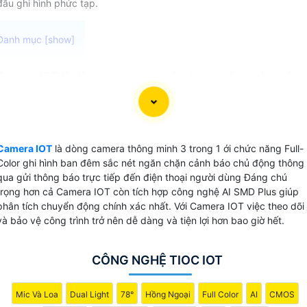
đầu ghi hình phức tạp.
Camera IOT là dòng camera chuyên dụng chống trộm với
chức năng Báo động chủ động với ánh sáng kép và âm
thanh hú mang lại tính hiệu quả cao trong việc bảo vệ và
giám sát an ninh răng đe tại chổ với chuẩn nén video Ai
coding giúp tiết kiệm băng thông và dung lượng lưu trữ. Vớ
Camera IOT
là dòng camera thông minh 3 trong 1 ới chức năng Full-
trang bị Báo động chủ động bằng đèn chớp xanh đỏ và còi
Color ghi hình ban đêm sắc nét ngăn chặn cảnh báo chủ động thông
hú camera này giúp bạn có thể dễ dàng nhận biết khi có sự
qua gửi thông báo trực tiếp đến điện thoại người dùng Đáng chú
kiện bất thường xảy ra. camera cũng có 5 kiểu âm thanh
trọng hơn cả Camera IOT còn tích hợp công nghệ AI SMD Plus giúp
phân tích chuyển động chính xác nhất. Với Camera IOT việc theo dõi
báo động khác nhau, giúp tăng cường khả năng đánh thức
và bảo vệ công trình trở nên dễ dàng và tiện lợi hơn bao giờ hết.
và cảnh báo.
💞
Đặc biệt
Camera IOT còn được trang bị ánh sáng kép
thông minh, tầm xa đèn hồng ngoại và đèn led với khoảng
CÔNG NGHỆ TIOC IOT
cách lên đến 40m, giúp quay phim rõ nét và chi tiết cả vào
ban đêm. Đồng thời, camera cũng tích hợp mic, cho phép
Mic Và Loa
Dual Light
78°
Hồng Ngoại
Full Color
AI
CMOS
bạn giao tiếp một cách tiện lợi và linh hoạt trong việc theo