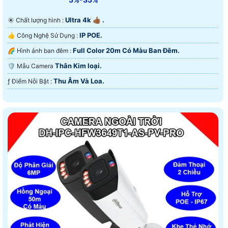
Ultra 4k 👍🏾 .
☀️ Chất lượng hình :
IP POE.
👍 Công Nghệ Sử Dụng :
Full Color 20m Có Màu Ban Ðêm.
🌈 Hình ảnh ban đêm :
Thân Kim loại.
🛡 Mẫu Camera
Thu Âm Và Loa.
️ƒ Điểm Nỗi Bật :