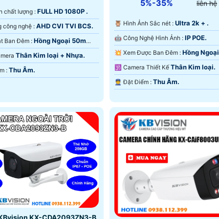
5%-35%
liên hệ
FULL HD 1080P .
ảnh chất lượng :
Ultra 2k + .
🦉 Hình Ảnh Sắc nét :
AHD CVI TVI BCS.
⚜️ Sử dụng công nghệ :
IP POE.
🤖️ Công Nghệ Hình Ảnh :
Hồng Ngoại 50m
🌈 Giám sát Ban Đêm :
ại SMD.
Hồng Ngoạ
💥 Xem Được Ban Đêm :
Thân Kim loại + Nhựa.
Camera
Hồng Ngoại Smart IR.
Thân Kim loại.
🕉️ Camera Thiết Kế
Thu Âm.
️💫 Đặt Điểm :
Thu Âm.
️👮 Đặt Điểm :
KBvision KX-CDA2093ZN3-B