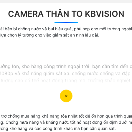
CAMERA THÂN TO KBVISION
i bền bỉ chống nước và bụi hiệu quả, phù hợp cho môi trường ngoài t
lựa chọn lý tưởng cho việc giám sát an ninh lâu dài.
ởng lớn, kho hàng công trình ngoại trời bạn cần tìm đến 
 1080p và khả năng giám sát xa. chống nước chống va đập 
lượng cao có thể hoạt động trong môi trường khắc nghiệt n
trờ chống mưa nắng khả năng tỏa nhiệt tốt để ổn hơn quá trình quan
ng. Chống mưa nắng và kháng nước tốt nó hoạt động ổn định dưới mọi
ưởng kho hàng và các công trình khác mà bạn cần quan sát.