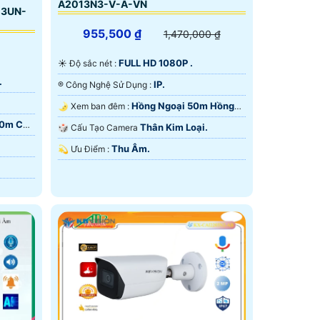
A2013N3-V-A-VN
03UN-
955,500 ₫
1,470,000 ₫
FULL HD 1080P .
☀️ Độ sắc nét :
.
IP.
®️ Công Nghệ Sử Dụng :
Hồng Ngoại 50m Hồng
🌛 Xem ban đêm :
Ngoại SMD.
50m Có
Thân Kim Loại.
🎲 Cấu Tạo Camera
Thu Âm.
️💫 Ưu Điểm :