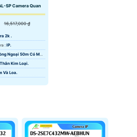
L-SP Camera Quan
16,517,000 ₫
ra 2k .
IP.
⚜️ Công Nghệ Camera :
ồng Ngoại 50m Có Màu
Thân Kim Loại.
m Và Loa.