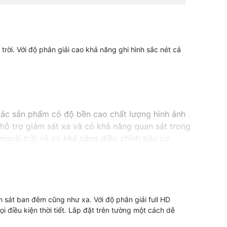
rời. Với độ phân giải cao khả năng ghi hình sắc nét cả
các sản phẩm có độ bền cao chất lượng hình ảnh
hỗ trợ giám sát xa và có khả năng quan sát trong
goài trời và có khả năng điều chỉnh tiêu cự.
 sát ban đêm cũng như xa. Với độ phân giải full HD
 điều kiện thời tiết. Lắp đặt trên tường một cách dễ