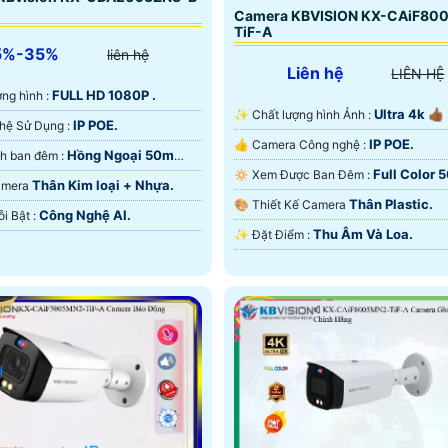
Camera KBVISION KX-CAiF80
TiF-A
5%-35%
liên hệ
Liên hệ
LIÊN HỆ
FULL HD 1080P .
ượng hình :
Ultra 4k 👍🏾 
✨ Chất lượng hình Ảnh :
IP POE.
®️ Công Nghệ Sử Dụng :
IP POE.
👍 Camera Công nghệ :
Hồng Ngoại 50m
🌛 Hình ảnh ban đêm :
Full Color 
🔅 Xem Được Ban Đêm :
ại Smart IR.
Thân Kim loại + Nhựa.
Camera
Màu Ban Ðêm.
Thân Plastic.
🎨 Thiết Kế Camera
Công Nghệ AI.
️💫 Điểm Nỗi Bật :
Thu Âm Và Loa.
️✨ Đặt Điểm :
u