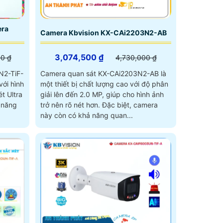
ra
Camera Kbvision KX-CAi2203N2-AB
3,074,500 ₫
4,730,000 ₫
00 ₫
Camera quan sát KX-CAi2203N2-AB là
N2-TiF-
một thiết bị chất lượng cao với độ phân
với hình
giải lên đến 2.0 MP, giúp cho hình ảnh
t Ultra
trở nên rõ nét hơn. Đặc biệt, camera
này còn có khả năng quan...