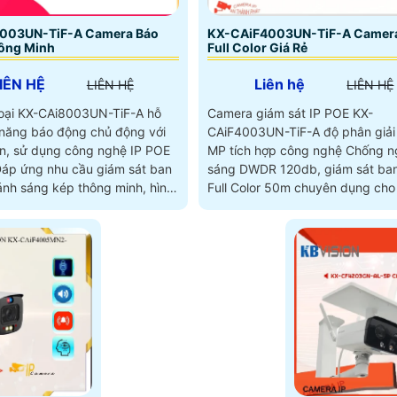
003UN-TiF-A Camera Báo
KX-CAiF4003UN-TiF-A Camera 
ông Minh
Full Color Giá Rẻ
IÊN HỆ
Liên hệ
LIÊN HỆ
LIÊN HỆ
oại KX-CAi8003UN-TiF-A hỗ
Camera giám sát IP POE KX-
 năng báo động chủ động với
CAiF4003UN-TiF-A độ phân giải
èn, sử dụng công nghệ IP POE
MP tích hợp công nghệ Chống 
sáng DWDR 120db, giám sát ba
ánh sáng kép thông minh, hình
Full Color 50m chuyên dụng ch
 lượng 8
sản xuất,...