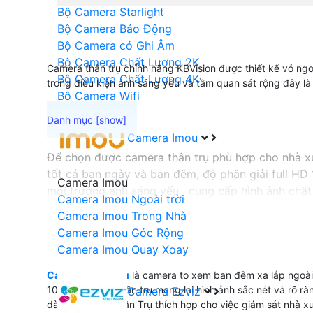
Bộ Camera Starlight
Bộ Camera Báo Động
Bộ Camera có Ghi Âm
Bộ Camera Chất Lượng 2K
Camera thân trụ chính hãng KBVision được thiết kế vỏ ngoà
Bộ Camera Chất Lượng 4K
trong điều kiện ánh sáng yếu và tầm quan sát rộng đây là 
Bộ Camera Wifi
Camera Imou
Để chọn được camera thân trụ phù hợp cho nhà xư
tốt cả ban ngày và ban đêm, độ phân giải full HD
Camera Imou
môi trường ánh sáng yếu. cung cấp hình ảnh chất 
Camera Imou Ngoài trời
Camera Imou Trong Nhà
Camera Imou Góc Rộng
'
Camera Imou Quay Xoay
Camera Thân Trụ
là camera to xem ban đêm xa lắp ngoài 
1080p camera thân trụ mang lại hình ảnh sắc nét và rõ rà
Camera Ezviz
dàng Camera Thân Trụ thích hợp cho việc giám sát nhà x