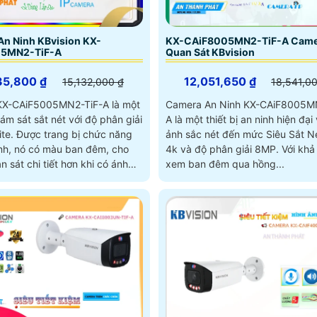
n Ninh KBvision KX-
KX-CAiF8005MN2-TiF-A Came
5MN2-TiF-A
Quan Sát KBvision
35,800 ₫
12,051,650 ₫
15,132,000 ₫
18,541,0
X-CAiF5005MN2-TiF-A là một
Camera An Ninh KX-CAiF8005M
giám sát sắt nét với độ phân giải
A là một thiết bị an ninh hiện đại 
ị chức năng
ảnh sắc nét đến mức Siêu Sắt Né
nh, nó có màu ban đêm, cho
4k và độ phân giải 8MP. Với khả năng
 sát chi tiết hơn khi có ánh
xem ban đêm qua hồng...
iều ánh sáng