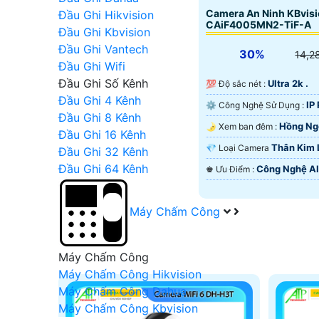
Camera An Ninh KBvisi
Đầu Ghi Hikvision
CAiF4005MN2-TiF-A
Đầu Ghi Kbvision
Đầu Ghi Vantech
30%
14,2
Đầu Ghi Wifi
Đầu Ghi Số Kênh
Ultra 2k .
💯 Độ sắc nét :
Đầu Ghi 4 Kênh
IP
⚙ Công Nghệ Sử Dụng :
Đầu Ghi 8 Kênh
Hồng Ng
🌛 Xem ban đêm :
Đầu Ghi 16 Kênh
Ban Đêm.
Thân Kim 
💎 Loại Camera
Đầu Ghi 32 Kênh
Đầu Ghi 64 Kênh
Công Nghệ AI
️♚ Ưu Điểm :
Máy Chấm Công
Máy Chấm Công
Máy Chấm Công Hikvision
Máy Chấm Công Dahua
Máy Chấm Công Kbvision