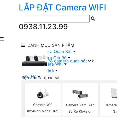
LẮP ĐẶT
Camera
WIFI
0938.11.23.99
DANH MỤC
SẢN PHẨM
lắp Đặt Camera Quan Sát
Lắp Bộ Camera Giá Rẻ
Bộ camera quan sát
Lắp Đặt Camera Wifi
Đầu Ghi Camera
Liên Hệ
Bộ camera quan sát
Camera HIKVISION Trọn Bộ
Camera KBVISION Trọn Bộ
Camera DAHUA Trọn Bộ
Camera giá Rẻ Trọn Bộ
Camera Wifi
Camera Xem Biển
Camera
Bộ Camera Nên Dùng
Kbvision Ngoài Trời
Số Xe Kbvision
Gi
Bộ Camera Có Màu Ban Đêm