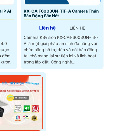
IP AI
KX-CAiF6003UN-TiF-A Camera Thân
Báo Động Sắc Nét
Liên hệ
LIÊN HỆ
Camera KBvision KX-CAiF6003UN-TiF-
 4.0
A là một giải pháp an ninh đa năng với
ngược
chức năng hỗ trợ đèn và còi báo động
n đêm
tại chỗ mang lại sự tiện lợi và linh hoạt
o xưởng
trong lắp đặt. Công nghệ...