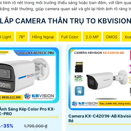
i hình rõ nét trong môi trường thiếu sáng hoặc ban đêm, với tầm q
ằng mắt thường, giúp camera quan sát và ghi lại hình ảnh rõ ràng t
LẮP CAMERA THÂN TRỤ TO KBVISIO
l Light
78°
Hồng Ngoại
Full Color
2.0 MP
CMOS
Xoa
nh Sáng Kép Color Pro KX-
C-PRO
Camera KX-C4201N-AB Kbvisi
Rẻ
%-35%
1,795,000 ₫