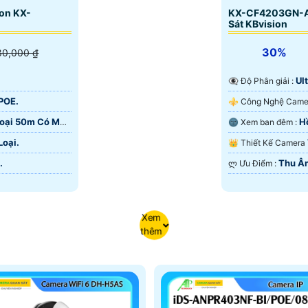
on KX-
KX-CF4203GN-A
Sát KBvision
30%
80,000 ₫
Ult
👁️‍🗨 Độ Phân giải :
 POE.
oại 50m Có Màu
H
🌚 Xem ban đêm :
Ban Đêm.
Loại.
👑 Thiết Kế Camera
.
Thu Â
️ლ Ưu Điểm :
Xem
thêm