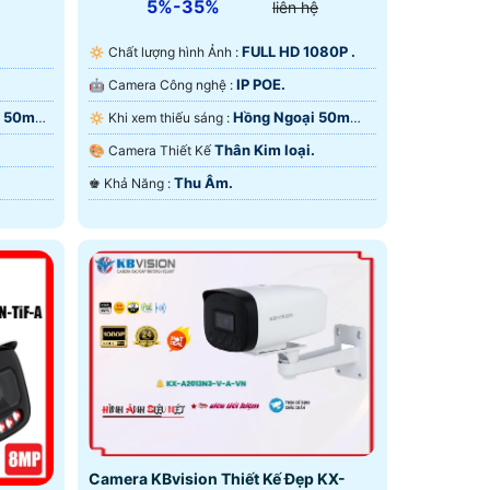
5%-35%
liên hệ
FULL HD 1080P .
🔅 Chất lượng hình Ảnh :
IP POE.
🤖️ Camera Công nghệ :
i 50m
Hồng Ngoại 50m
🔅 Khi xem thiếu sáng :
Hồng Ngoại Smart IR.
Thân Kim loại.
🎨 Camera Thiết Kế
Thu Âm.
️♚ Khả Năng :
Camera KBvision Thiết Kế Đẹp KX-