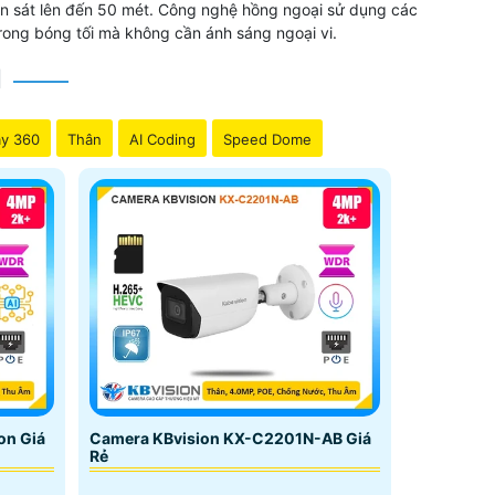
uan sát lên đến 50 mét. Công nghệ hồng ngoại sử dụng các
rong bóng tối mà không cần ánh sáng ngoại vi.
N
y 360
Thân
AI Coding
Speed Dome
on Giá
Camera KBvision KX-C2201N-AB Giá
Rẻ