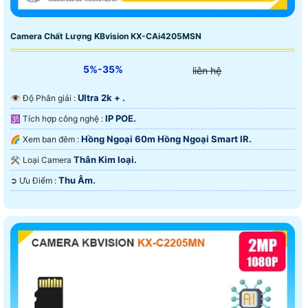
Camera Chất Lượng KBvision KX-CAi4205MSN
5%-35%
liên hệ
Ultra 2k + .
👁 Độ Phân giải :
IP POE.
🕉️ Tích hợp công nghệ :
Hồng Ngoại 60m Hồng Ngoại Smart IR.
🌈 Xem ban đêm :
Thân Kim loại.
⚒ Loại Camera
Thu Âm.
️➲ Ưu Điểm :