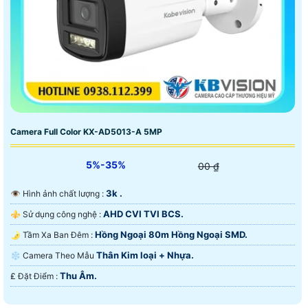
Camera Full Color KX-AD5013-A 5MP
5%-35%
00 ₫
3k .
👁 Hình ảnh chất lượng :
AHD CVI TVI BCS.
⚜️ Sử dụng công nghệ :
Hồng Ngoại 80m Hồng Ngoại SMD.
🌛 Tầm Xa Ban Đêm :
Thân Kim loại + Nhựa.
❄ Camera Theo Mẫu
Thu Âm.
️₤ Đặt Điểm :