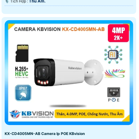
Thu Âm.
️🎙 Tích Hợp :
KX-CD4005MN-AB Camera Ip POE KBvision