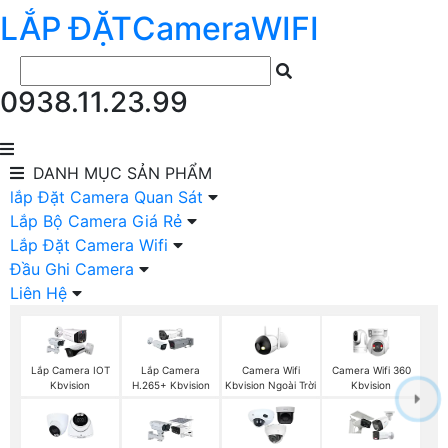
LẮP ĐẶT
Camera
WIFI
0938.11.23.99
DANH MỤC
SẢN PHẨM
lắp Đặt Camera Quan Sát
Lắp Bộ Camera Giá Rẻ
Lắp Đặt Camera Wifi
Đầu Ghi Camera
Liên Hệ
Camera Wifi
Camera Wifi 360
Lắp Camera IOT
Lắp Camera
Kbvision Ngoài Trời
Kbvision
Kbvision
H.265+ Kbvision