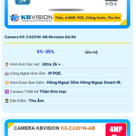
Camera KX-C4201N-AB Kbvision Giá Rẻ
5%-35%
liên hệ
Ultra 2k + .
🦉 Hình Ảnh Sắc nét :
IP POE.
🤖️ Công Nghệ Hình Ảnh :
Hồng Ngoại 50m Hồng Ngoại Smart IR.
💥 Xem Được Ban Đêm :
Thân Kim loại.
🕉️ Camera Thiết Kế
Thu Âm.
️👮 Đặt Điểm :