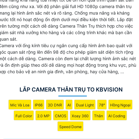
cấp hình ảnh chất lượng cao có thể hoạt động trong môi
đêm cũng như xa. Với độ phân giải full HD 1080p camera thân trụ
trường khắc nghiệt ngoài trời và có khả năng điều chỉnh
mang lại hình ảnh sắc nét và rõ ràng. Chống mưa nắng và kháng
nước tốt nó hoạt động ổn định dưới mọi điều kiện thời tiết. Lắp đặt
tiêu cự.
trên tường một cách dễ dàng Camera Thân Trụ thích hợp cho việc
giám sát nhà xưởng kho hàng và các công trình khác mà bạn cần
quan sát.
Camera với ống kính tiêu cự ngắn cung cấp hình ảnh bao quát với
góc quan sát rộng lên đến 98 độ cho phép giám sát diện tích rộng
một cách dễ dàng. Camera còn đem lại chất lượng hình ảnh sắc nét
và ổn định giúp theo dõi dễ dàng mọi hoạt động trong khu vực, phù
hợp cho bảo vệ an ninh gia đình, văn phòng, hay cửa hàng, ...
LẮP CAMERA THÂN TRỤ TO KBVISION
Mic Và Loa
IP66
3D DNR
AI
Dual Light
78°
Hồng Ngoại
Full Color
2.0 MP
CMOS
Xoay 360
Thân
AI Coding
Speed Dome