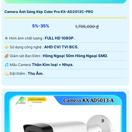
Camera Ánh Sáng Kép Color Pro KX-AD2013C-PRO
5%-35%
1,795,000 ₫
FULL HD 1080P .
☀️ Hình ảnh chất lượng :
AHD CVI TVI BCS.
⚜️ Sử dụng công nghệ :
Hồng Ngoại 50m Hồng Ngoại SMD.
🌈 Giám sát Ban Đêm :
Thân Kim loại + Nhựa.
💦 Mẫu Camera
Thu Âm.
️💫 Đặt Điểm :