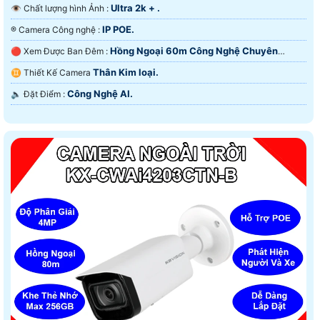
Ultra 2k + .
👁 Chất lượng hình Ảnh :
IP POE.
®️ Camera Công nghệ :
Hồng Ngoại 60m Công Nghệ Chuyên
🔴 Xem Được Ban Đêm :
Dụng.
Thân Kim loại.
♊ Thiết Kế Camera
Công Nghệ AI.
️🔈 Đặt Điểm :