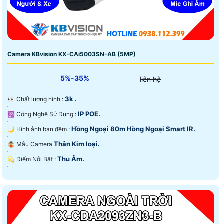
Camera KBvision KX-CAi5003SN-AB (5MP)
5%-35%
liên hệ
3k .
️👀 Chất lượng hình :
IP POE.
🕉️ Công Nghệ Sử Dụng :
Hồng Ngoại 80m Hồng Ngoại Smart IR.
🌙 Hình ảnh ban đêm :
Thân Kim loại.
🤹 Mẫu Camera
Thu Âm.
️💫 Điểm Nỗi Bật :