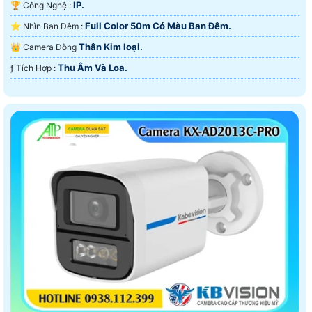
IP.
🏆 Công Nghệ :
Full Color 50m Có Màu Ban Ðêm.
⭐ Nhìn Ban Đêm :
Thân Kim loại.
👑 Camera Dòng
Thu Âm Và Loa.
️ƒ Tích Hợp :