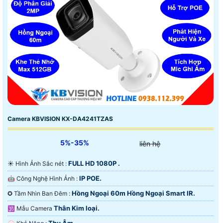
Camera KBVISION KX-DA4241TZAS
5%-35%
liên hệ
FULL HD 1080P .
☀️ Hình Ảnh Sắc nét :
IP POE.
🤖️ Công Nghệ Hình Ảnh :
Hồng Ngoại 60m Hồng Ngoại Smart IR.
✪ Tầm Nhìn Ban Đêm :
Thân Kim loại.
🕉️ Mẫu Camera