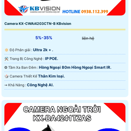
Camera KX-CWAi4203CTN-B KBvision
5%-35%
liên hệ
Ultra 2k + .
🔅 Độ Phân giải :
IP POE.
⚒ Trang Bị Công Nghệ :
Hồng Ngoại 80m Hồng Ngoại Smart IR.
❂ Tầm Xa Ban Đêm :
Thân Kim loại.
🎲 Camera Thiết Kế
Công Nghệ AI.
️⇝ Khả Năng :