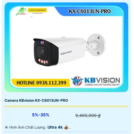
Camera KBvision KX-C8013UN-PRO
5%-35%
9,400,000 ₫
Ultra 4k 👍🏾 .
☀️ Hình Ành Chất Lượng :