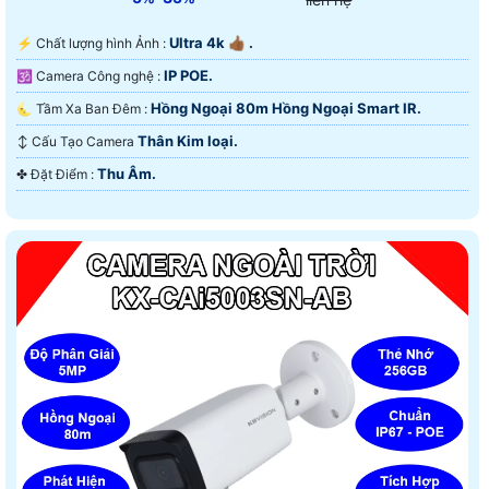
Ultra 4k 👍🏾 .
️⚡ Chất lượng hình Ảnh :
IP POE.
🕉️ Camera Công nghệ :
Hồng Ngoại 80m Hồng Ngoại Smart IR.
🌜 Tầm Xa Ban Đêm :
Thân Kim loại.
↕️ Cấu Tạo Camera
Thu Âm.
️✤ Đặt Điểm :