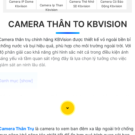
Camera IP Dome
Camera Thẻ Nhớ
Camera Có Báo
Camera Ip Than
Kbviison
SD Kbvision
Động Kbvision
Kbvision
CAMERA THÂN TO KBVISION
Camera thân trụ chính hãng KBVision được thiết kế vỏ ngoài bền bỉ
chống nước và bụi hiệu quả, phù hợp cho môi trường ngoài trời. Với
độ phân giải cao khả năng ghi hình sắc nét cả trong điều kiện ánh
sáng yếu và tầm quan sát rộng đây là lựa chọn lý tưởng cho việc
giám sát an ninh lâu dài.
Để chọn được camera thân trụ phù hợp cho nhà xưởng lớn,
kho hàng công trình ngoại trời bạn cần tìm đến các sản
phẩm có độ bền cao chất lượng hình ảnh tốt cả ban ngày
và ban đêm, độ phân giải full HD 1080p và khả năng giám
sát xa. chống nước chống va đập hỗ trợ giám sát xa và có
Camera Thân Trụ
là camera to xem ban đêm xa lắp ngoài trờ chống
khả năng quan sát trong môi trường ánh sáng yếu. cung
mưa nắng khả năng tỏa nhiệt tốt để ổn hơn quá trình quan sát ban