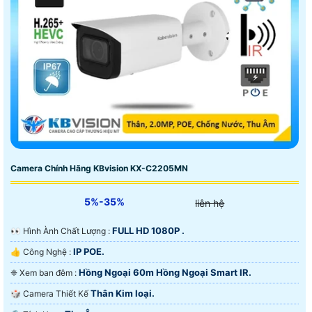
Camera Chính Hãng KBvision KX-C2205MN
5%-35%
liên hệ
FULL HD 1080P .
️👀 Hình Ành Chất Lượng :
IP POE.
👍 Công Nghệ :
Hồng Ngoại 60m Hồng Ngoại Smart IR.
❈ Xem ban đêm :
Thân Kim loại.
🎲 Camera Thiết Kế