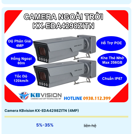
Camera KBvision KX-EDA4298ZITN (4MP)
5%-35%
liên hệ