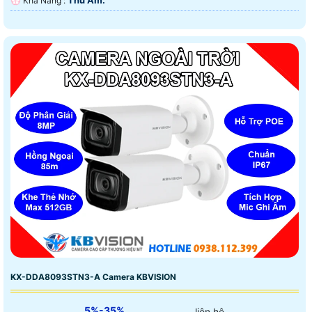
Thu Âm.
️💮 Khả Năng :
KX-DDA8093STN3-A Camera KBVISION
5%-35%
liên hệ