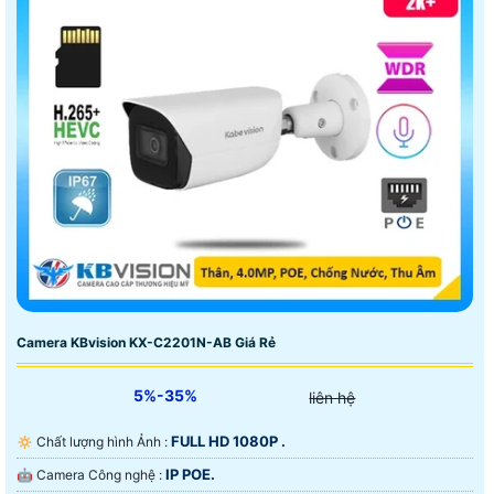
Camera KBvision KX-C2201N-AB Giá Rẻ
5%-35%
liên hệ
FULL HD 1080P .
🔅 Chất lượng hình Ảnh :
IP POE.
🤖️ Camera Công nghệ :