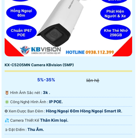
KX-C5205MN Camera KBvision (5MP)
5%-35%
liên hệ
3k .
🦉 Hình Ảnh Sắc nét :
IP POE.
✳️ Công Nghệ Hình Ảnh :
Hồng Ngoại 60m Hồng Ngoại Smart IR.
❂ Xem Được Ban Đêm :
Thân Kim loại.
💦 Camera Thiết Kế
Thu Âm.
️➲ Đặt Điểm :