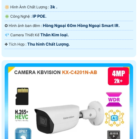
3k .
🔆 Hình Ành Chất Lượng :
IP POE.
✳️ Công Nghệ :
Hồng Ngoại 60m Hồng Ngoại Smart IR.
✪ Hình ảnh ban đêm :
Thân Kim loại.
💎 Camera Thiết Kế
Thu hình Chất Lượng.
️✤ Tích Hợp :