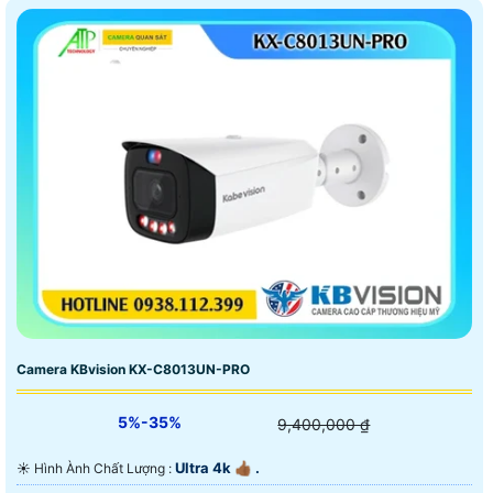
Camera KBvision KX-C8013UN-PRO
5%-35%
9,400,000 ₫
Ultra 4k 👍🏾 .
☀️ Hình Ành Chất Lượng :