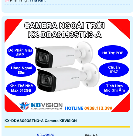
Thu Âm.
️💮 Khả Năng :
KX-DDA8093STN3-A Camera KBVISION
5%-35%
liên hệ