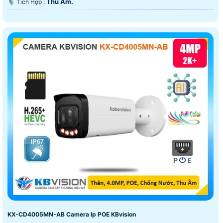
Thu Âm.
️🎙 Tích Hợp :
KX-CD4005MN-AB Camera Ip POE KBvision