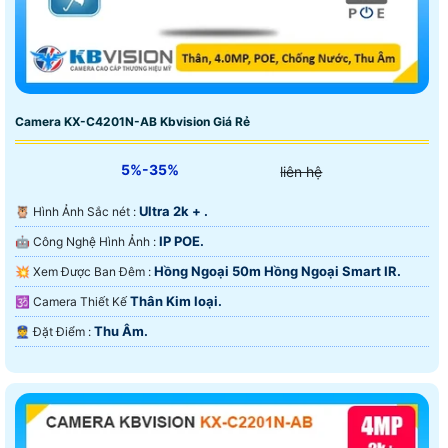
Camera KX-C4201N-AB Kbvision Giá Rẻ
5%-35%
liên hệ
Ultra 2k + .
🦉 Hình Ảnh Sắc nét :
IP POE.
🤖️ Công Nghệ Hình Ảnh :
Hồng Ngoại 50m Hồng Ngoại Smart IR.
💥 Xem Được Ban Đêm :
Thân Kim loại.
🕉️ Camera Thiết Kế
Thu Âm.
️👮 Đặt Điểm :