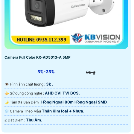
Camera Full Color KX-AD5013-A 5MP
5%-35%
00 ₫
3k .
👁 Hình ảnh chất lượng :
AHD CVI TVI BCS.
⚜️ Sử dụng công nghệ :
Hồng Ngoại 80m Hồng Ngoại SMD.
🌛 Tầm Xa Ban Đêm :
Thân Kim loại + Nhựa.
❄ Camera Theo Mẫu
Thu Âm.
️₤ Đặt Điểm :