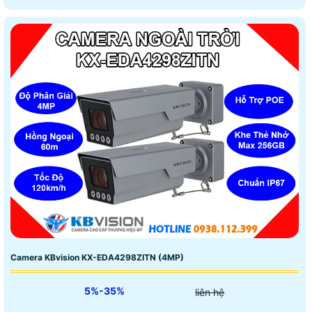
Camera KBvision KX-EDA4298ZITN (4MP)
5%-35%
liên hệ