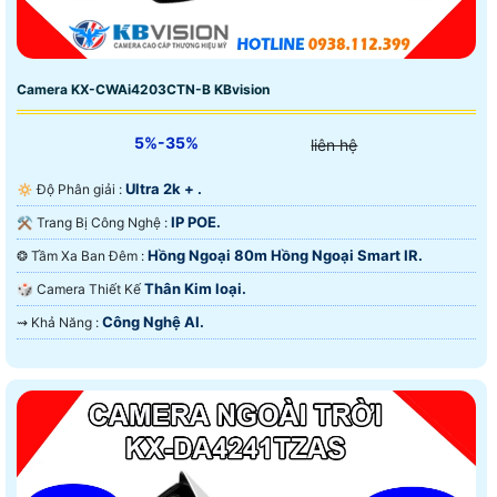
Camera KX-CWAi4203CTN-B KBvision
5%-35%
liên hệ
Ultra 2k + .
🔅 Độ Phân giải :
IP POE.
⚒ Trang Bị Công Nghệ :
Hồng Ngoại 80m Hồng Ngoại Smart IR.
❂ Tầm Xa Ban Đêm :
Thân Kim loại.
🎲 Camera Thiết Kế
Công Nghệ AI.
️⇝ Khả Năng :