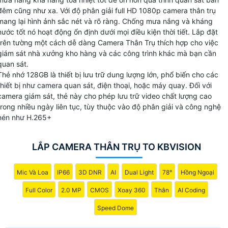
cấp hình ảnh chất lượng cao có thể hoạt động trong môi
đêm cũng như xa. Với độ phân giải full HD 1080p camera thân trụ
trường khắc nghiệt ngoài trời và có khả năng điều chỉnh
mang lại hình ảnh sắc nét và rõ ràng. Chống mưa nắng và kháng
nước tốt nó hoạt động ổn định dưới mọi điều kiện thời tiết. Lắp đặt
tiêu cự.
trên tường một cách dễ dàng Camera Thân Trụ thích hợp cho việc
giám sát nhà xưởng kho hàng và các công trình khác mà bạn cần
quan sát.
Thẻ nhớ 128GB là thiết bị lưu trữ dung lượng lớn, phổ biến cho các
thiết bị như camera quan sát, điện thoại, hoặc máy quay. Đối với
camera giám sát, thẻ này cho phép lưu trữ video chất lượng cao
trong nhiều ngày liên tục, tùy thuộc vào độ phân giải và công nghệ
nén như H.265+
LẮP CAMERA THÂN TRỤ TO KBVISION
Mic Và Loa
IP66
3D DNR
AI
Dual Light
78°
Hồng Ngoại
Full Color
2.0 MP
CMOS
Xoay 360
Thân
AI Coding
Speed Dome