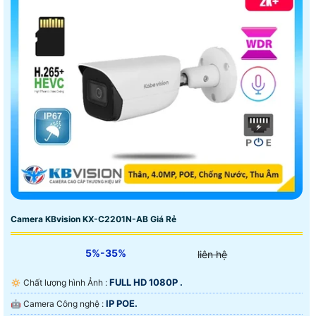
Camera KBvision KX-C2201N-AB Giá Rẻ
5%-35%
liên hệ
FULL HD 1080P .
🔅 Chất lượng hình Ảnh :
IP POE.
🤖️ Camera Công nghệ :