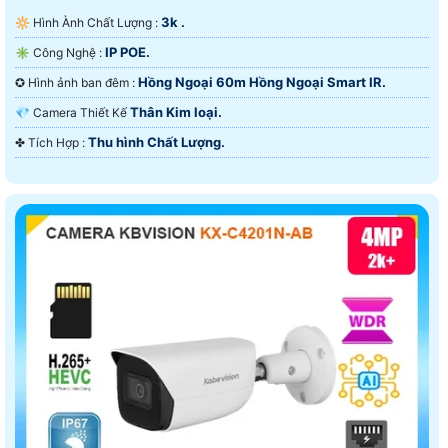
3k .
🔆 Hình Ành Chất Lượng :
IP POE.
✳️ Công Nghệ :
Hồng Ngoại 60m Hồng Ngoại Smart IR.
✪ Hình ảnh ban đêm :
Thân Kim loại.
💎 Camera Thiết Kế
Thu hình Chất Lượng.
️✤ Tích Hợp :