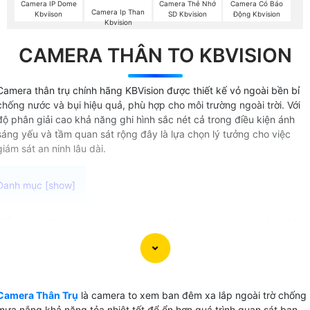
Camera IP Dome
Camera Thẻ Nhớ
Camera Có Báo
Camera Ip Than
Kbviison
SD Kbvision
Động Kbvision
Kbvision
CAMERA THÂN TO KBVISION
Camera thân trụ chính hãng KBVision được thiết kế vỏ ngoài bền bỉ
chống nước và bụi hiệu quả, phù hợp cho môi trường ngoài trời. Với
độ phân giải cao khả năng ghi hình sắc nét cả trong điều kiện ánh
sáng yếu và tầm quan sát rộng đây là lựa chọn lý tưởng cho việc
giám sát an ninh lâu dài.
Để chọn được camera thân trụ phù hợp cho nhà xưởng lớn,
kho hàng công trình ngoại trời bạn cần tìm đến các sản
phẩm có độ bền cao chất lượng hình ảnh tốt cả ban ngày
và ban đêm, độ phân giải full HD 1080p và khả năng giám
sát xa. chống nước chống va đập hỗ trợ giám sát xa và có
Camera Thân Trụ
là camera to xem ban đêm xa lắp ngoài trờ chống
khả năng quan sát trong môi trường ánh sáng yếu. cung
mưa nắng khả năng tỏa nhiệt tốt để ổn hơn quá trình quan sát ban