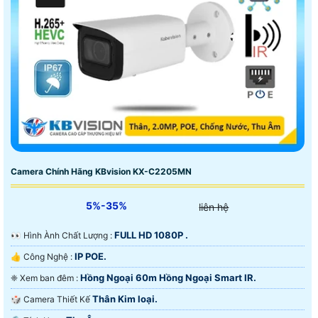
Camera Chính Hãng KBvision KX-C2205MN
5%-35%
liên hệ
FULL HD 1080P .
️👀 Hình Ành Chất Lượng :
IP POE.
👍 Công Nghệ :
Hồng Ngoại 60m Hồng Ngoại Smart IR.
❈ Xem ban đêm :
Thân Kim loại.
🎲 Camera Thiết Kế