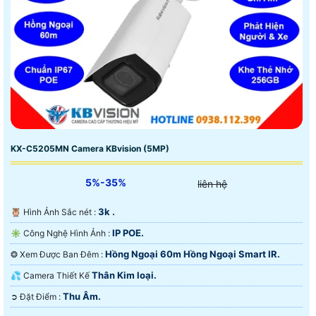
KX-C5205MN Camera KBvision (5MP)
5%-35%
liên hệ
3k .
🦉 Hình Ảnh Sắc nét :
IP POE.
✳️ Công Nghệ Hình Ảnh :
Hồng Ngoại 60m Hồng Ngoại Smart IR.
❂ Xem Được Ban Đêm :
Thân Kim loại.
💦 Camera Thiết Kế
Thu Âm.
️➲ Đặt Điểm :