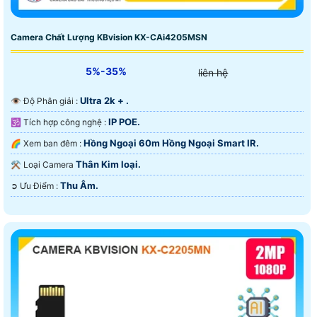
Camera Chất Lượng KBvision KX-CAi4205MSN
5%-35%
liên hệ
Ultra 2k + .
👁 Độ Phân giải :
IP POE.
🕉️ Tích hợp công nghệ :
Hồng Ngoại 60m Hồng Ngoại Smart IR.
🌈 Xem ban đêm :
Thân Kim loại.
⚒ Loại Camera
Thu Âm.
️➲ Ưu Điểm :