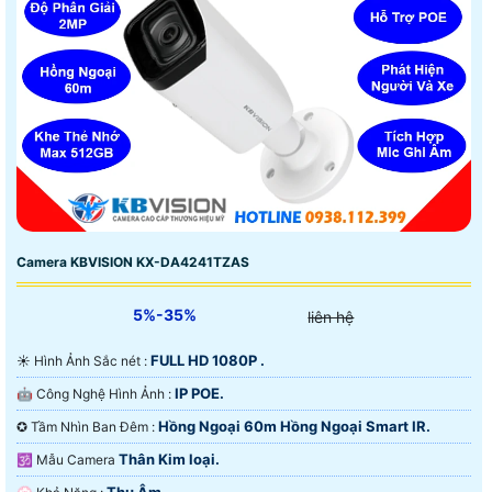
Camera KBVISION KX-DA4241TZAS
5%-35%
liên hệ
FULL HD 1080P .
☀️ Hình Ảnh Sắc nét :
IP POE.
🤖️ Công Nghệ Hình Ảnh :
Hồng Ngoại 60m Hồng Ngoại Smart IR.
✪ Tầm Nhìn Ban Đêm :
Thân Kim loại.
🕉️ Mẫu Camera