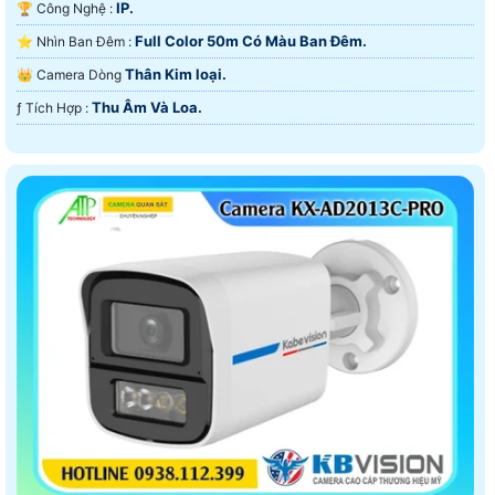
IP.
🏆 Công Nghệ :
Full Color 50m Có Màu Ban Ðêm.
⭐ Nhìn Ban Đêm :
Thân Kim loại.
👑 Camera Dòng
Thu Âm Và Loa.
️ƒ Tích Hợp :