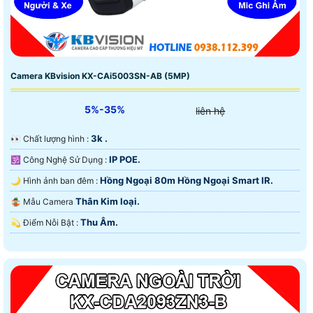
Camera KBvision KX-CAi5003SN-AB (5MP)
5%-35%
liên hệ
3k .
️👀 Chất lượng hình :
IP POE.
🕉️ Công Nghệ Sử Dụng :
Hồng Ngoại 80m Hồng Ngoại Smart IR.
🌙 Hình ảnh ban đêm :
Thân Kim loại.
🤹 Mẫu Camera
Thu Âm.
️💫 Điểm Nỗi Bật :