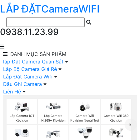
LẮP ĐẶT
Camera
WIFI
0938.11.23.99
DANH MỤC
SẢN PHẨM
lắp Đặt Camera Quan Sát
Lắp Bộ Camera Giá Rẻ
Lắp Đặt Camera Wifi
Đầu Ghi Camera
Liên Hệ
Camera Wifi
Camera Wifi 360
Lắp Camera IOT
Lắp Camera
Kbvision Ngoài Trời
Kbvision
Kbvision
H.265+ Kbvision