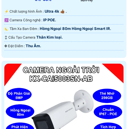
Ultra 4k 👍🏾 .
️⚡ Chất lượng hình Ảnh :
IP POE.
🕉️ Camera Công nghệ :
Hồng Ngoại 80m Hồng Ngoại Smart IR.
🌜 Tầm Xa Ban Đêm :
Thân Kim loại.
↕️ Cấu Tạo Camera
Thu Âm.
️✤ Đặt Điểm :