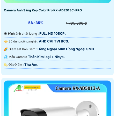
Camera Ánh Sáng Kép Color Pro KX-AD2013C-PRO
5%-35%
1,795,000 ₫
FULL HD 1080P .
☀️ Hình ảnh chất lượng :
AHD CVI TVI BCS.
⚜️ Sử dụng công nghệ :
Hồng Ngoại 50m Hồng Ngoại SMD.
🌈 Giám sát Ban Đêm :
Thân Kim loại + Nhựa.
💦 Mẫu Camera
Thu Âm.
️💫 Đặt Điểm :