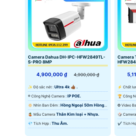
Camera Dahua DH-IPC-HFW2849TL-
Camera 
S-PRO 8MP
HFW284
4,900,000 ₫
5,1
4,900,000 ₫
Ultra 4k 👍🏾 .
✨ Độ sắc nét :
️⚡ Chất 
IP POE.
®️ Công Nghệ Camera :
Hồng Ngoại 50m Hồng
🔅 Nhìn Ban Đêm :
Ngoại SMD.
Ngoại SM
Thân Kim loại + Nhựa.
🤹 Mẫu Camera
🎲 Came
Thu Âm.
️💎 Tích Hợp :