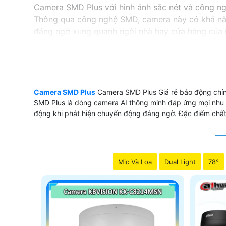
Camera SMD Plus với hình ảnh sắc nét và công ng
Thông qua công nghệ SMD, camera này có khả năng
đáng ngờ xung quanh ngôi nhà hay cửa hàng của m
Hãy đầu tư vào Camera SMD Plus để cảm thấy yên 
'
Camera SMD Plus
Camera SMD Plus Giá rẻ báo động chính
SMD Plus là dòng camera AI thông minh đáp ứng mọi nhu
động khi phát hiện chuyển động đáng ngờ. Đặc điểm chất 
Mic Và Loa
Dual Light
78°