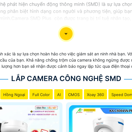
hệ phát hiện chuyển động thông minh (SMD) là sự lựa chọn
 phân biệt hình dạng con người và phương tiện, giúp bạn
ình.Camera SMD Plus còn được trang bị trí tuệ nhân tạo, 
tâm và an tâm hơn với việc bảo vệ tài sản của mình.
 xác là sự lựa chọn hoàn hảo cho việc giám sát an ninh nhà bạn. 
 cầu của bạn. Khả năng chống trộm của camera không ngừng được nâ
lượng hơn bạn sẽ nhận được cảnh báo ngay lập tức qua điện thoại di
LẮP CAMERA CÔNG NGHỆ SMD
Hồng Ngoại
Full Color
AI
CMOS
Xoay 360
Speed Do