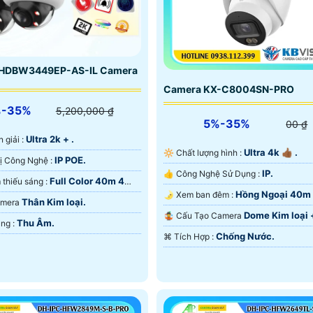
HDBW3449EP-AS-IL Camera
Camera KX-C8004SN-PRO
%-35%
5,200,000 ₫
5%-35%
00 ₫
Ultra 2k + .
n giải :
Ultra 4k 👍🏾 .
🔆 Chất lượng hình :
IP POE.
🤖️ Trang Bị Công Nghệ :
IP.
👍 Công Nghệ Sử Dụng :
Full Color 40m 4
🌈 Khi xem thiếu sáng :
Hồng Ngoại 40m
🌛 Xem ban đêm :
em Ban Đêm.
Thân Kim loại.
Camera
Nguồn Qua RJ45.
Dome Kim loại 
🤹 Cấu Tạo Camera
Thu Âm.
️⇝ Chức Năng :
Chống Nước.
️⌘ Tích Hợp :