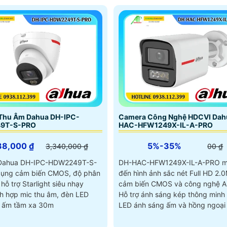
Thu Âm Dahua DH-IPC-
Camera Công Nghệ HDCVI Dah
9T-S-PRO
HAC-HFW1249X-IL-A-PRO
38,000 ₫
5%-35%
3,340,000 ₫
00 ₫
Dahua DH-IPC-HDW2249T-S-
DH-HAC-HFW1249X-IL-A-PRO 
ụng cảm biến CMOS, độ phân
đến hình ảnh sắc nét Full HD 2.
 hỗ trợ Starlight siêu nhạy
cảm biến CMOS và công nghệ AI
Hỗ trợ ánh sáng kép thông minh 
 ấm tầm xa 30m
LED ánh sáng ấm và hồng ngoại 