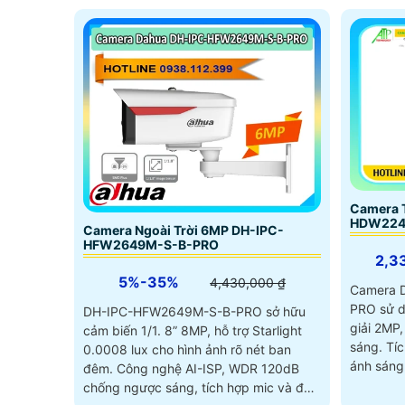
Camera 
HDW224
Camera Ngoài Trời 6MP DH-IPC-
HFW2649M-S-B-PRO
2,3
5%-35%
4,430,000 ₫
Camera 
PRO sử d
DH-IPC-HFW2649M-S-B-PRO sở hữu
giải 2MP,
cảm biến 1/1. 8” 8MP, hỗ trợ Starlight
sáng. Tích hợp mic thu âm, đèn LED
0.0008 lux cho hình ảnh rõ nét ban
ánh sáng
đêm. Công nghệ AI-ISP, WDR 120dB
chống ngược sáng, tích hợp mic và đèn