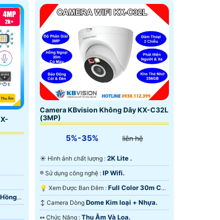
nước
Camera KBvision Không Dây KX-C32L
(3MP)
KX-
5%-35%
liên hệ
2K Lite .
☀️ Hình ảnh chất lượng :
IP Wifi.
®️ Sử dụng công nghệ :
Full Color 30m Có
💡 Xem Được Ban Đêm :
 Hồng
Màu Ban Ðêm.
Dome Kim loại + Nhựa.
↕️ Camera Dòng
Thu Âm Và Loa.
️↭ Chức Năng :