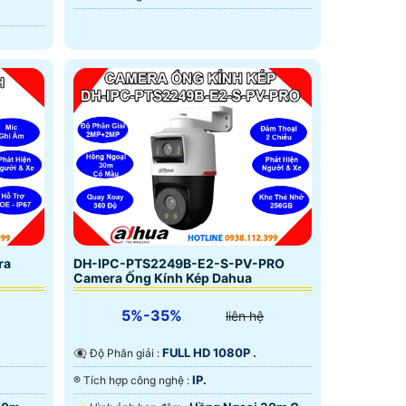
DH-IPC-PTS2249B-E2-S-PV-PRO
ra
Camera Ống Kính Kép Dahua
5%-35%
liên hệ
FULL HD 1080P .
👁️‍🗨 Độ Phân giải :
IP.
®️ Tích hợp công nghệ :