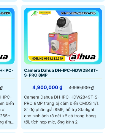
H-IPC-
Camera Dahua DH-IPC-HDW2849T-
S-PRO 8MP
4,900,000 ₫
 ₫
4,900,000 ₫
H-IPC-
Camera Dahua DH-IPC-HDW2849T-S-
ảm biến
PRO 8MP trang bị cảm biến CMOS 1/1.
trợ
8” độ phân giải 8MP, hỗ trợ Starlight
.265+,
cho hình ảnh rõ nét kể cả trong bóng
áng ấm
tối, tích hợp mic, ống kính 2
ngược