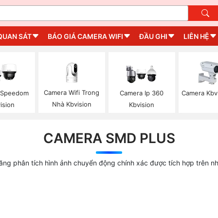
QUAN SÁT
BÁO GIÁ CAMERA WIFI
ĐẦU GHI
LIÊN HỆ
Camera Wifi Trong
 Speedom
Camera Ip 360
Camera Kbv
Nhà Kbvision
ision
Kbvision
CAMERA SMD PLUS
ng phân tích hình ảnh chuyển động chính xác được tích hợp trên nh