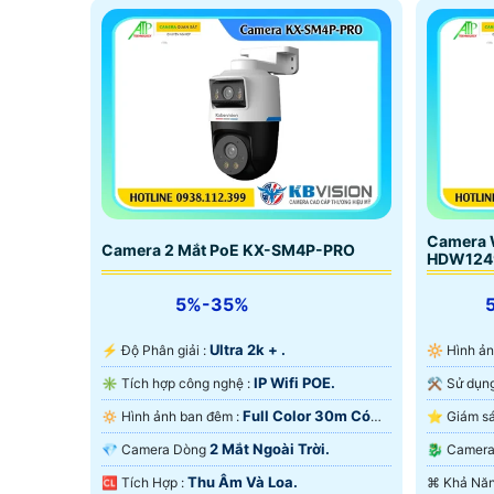
nước, ho
trường n
Camera 
Camera 2 Mắt PoE KX-SM4P-PRO
HDW124
5%-35%
Ultra 2k + .
️⚡ Độ Phân giải :
🔆 Hình 
IP Wifi POE.
✳️ Tích hợp công nghệ :
Full Color 30m Có
🔅 Hình ảnh ban đêm :
Màu Ban Ðêm.
Màu Ban
2 Mắt Ngoài Trời.
💎 Camera Dòng
🐉️ Came
Thu Âm Và Loa.
️🆑 Tích Hợp :