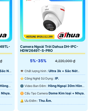
49TL-
Camera Ngoài Trời Dahua DH-IPC-
HDW2649T-S-PRO
5%-35%
 ₫
4,220,000 ₫
 Sắc Nét
Ultra 3k + Sắc Nét .
👁 Chất lượng hình :
IP.
⚜️ Công Nghệ Sử Dụng :
 Hồng
Hồng Ngoại 30m Hồng
🌚 Video Ban Đêm :
Ngoại SMD.
+ Nhựa.
Dome Kim loại + Nhựa.
♊ Cấu Tạo Camera
Thu Âm.
️🔔 Ưu Điểm :