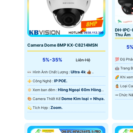
DH-IPC-
Thu Âm
Camera Dome 8MP KX-C8214MSN
5
5%-35%
💯 Độ Phâ
Liên Hệ
Ultra 4k 👍🏾 .
️👀 Hình Ành Chất Lượng :
IP POE.
⚜️ Công Nghệ :
Chế Độ X
🤹 Loại 
Hồng Ngoại 60m Hồng
🔅 Xem ban đêm :
Ngoại SMD.
Dome Kim loại + Nhựa.
🎨 Camera Thiết Kế
Zoom.
️💫 Tích Hợp :