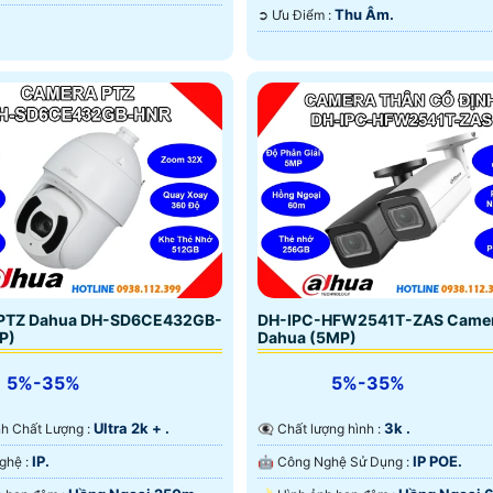
Thu Âm.
️➲ Ưu Điểm :
PTZ Dahua DH-SD6CE432GB-
DH-IPC-HFW2541T-ZAS Came
P)
Dahua (5MP)
5%-35%
5%-35%
Ultra 2k + .
3k .
Ành Chất Lượng :
👁️‍🗨 Chất lượng hình :
IP.
IP POE.
🕉️ Công Nghệ :
🤖️ Công Nghệ Sử Dụng :