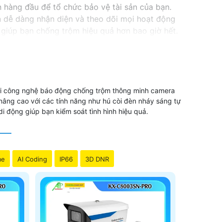
 hàng đầu để tổ chức bảo vệ tài sản của bạn.
 dễ dàng nhận diện và theo dõi mọi hoạt động
giúp bạn chống trộm hiệu quả hơn bao giờ hết.
Với công nghệ báo động chống trộm thông minh camera
ng cao với các tính năng như hú còi đèn nháy sáng tự
 động giúp bạn kiểm soát tình hình hiệu quả.
me
AI Coding
IP66
3D DNR