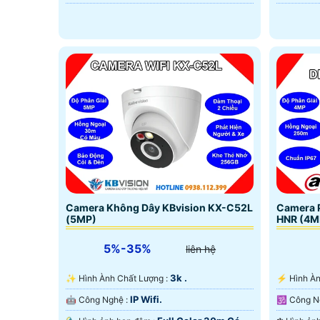
Camera Không Dây KBvision KX-C52L
Camera 
(5MP)
HNR (4M
5%-35%
liên hệ
3k .
✨ Hình Ành Chất Lượng :
️⚡ Hình 
IP Wifi.
🤖️ Công Nghệ :