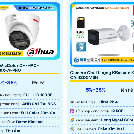
ạt động ổn định trong môi
sáng WDR 120dB, chuẩn chống 
hiệt độ cao
IP67
WizColor DH-HAC-
9X-A-PRO
Camera Chất Lượng KBvision 
CAi4205MSN
5%-35%
liên hệ
5%-35%
liên hệ
FULL HD 1080P .
ảnh chất lượng :
Ultra 2k + .
👁 Độ Phân giải :
AHD CVI TVI BCS.
⚒ Sử dụng công nghệ :
IP POE.
🕉️ Tích hợp công nghệ :
Full Color 20m Có
⭐ Giám sát Ban Đêm :
 Ðêm.
Hồng Ngoại 60m
🌈 Xem ban đêm :
Dome Kim loại.
ra Thiết Kế
Ngoại Smart IR.
Thân Kim loại.
⚒ Loại Camera
Thu Âm.
️⌘ Khả Năng :