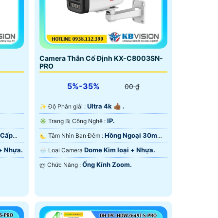
Camera Thân Cố Định KX-C8003SN-
PRO
5%-35%
00 ₫
Ultra 4k 👍🏾 .
✨ Độ Phân giải :
IP.
✳️ Trang Bị Công Nghệ :
 Cấp
Hồng Ngoại 30m
🌜 Tầm Nhìn Ban Đêm :
Cấp Nguồn Qua RJ45.
+ Nhựa.
Dome Kim loại + Nhựa.
🌧️ Loại Camera
Ống Kính Zoom.
️ლ Chức Năng :