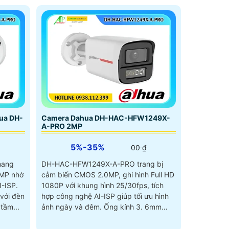
ua DH-
Camera Dahua DH-HAC-HFW1249X-
A-PRO 2MP
5%-35%
00 ₫
mang
DH-HAC-HFW1249X-A-PRO trang bị
0MP nhờ
cảm biến CMOS 2.0MP, ghi hình Full HD
-ISP.
1080P với khung hình 25/30fps, tích
với đèn
hợp công nghệ AI-ISP giúp tối ưu hình
tầm...
ảnh ngày và đêm. Ống kính 3. 6mm
góc rộng 81