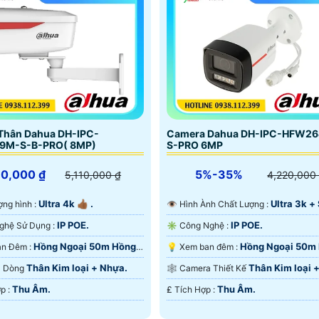
Thân Dahua DH-IPC-
Camera Dahua DH-IPC-HFW26
9M-S-B-PRO( 8MP)
S-PRO 6MP
10,000 ₫
5%-35%
5,110,000 ₫
4,220,000
Ultra 4k 👍🏾 .
Ultra 3k +
lượng hình :
👁 Hình Ành Chất Lượng :
.
IP POE.
IP POE.
🏆 Công Nghệ Sử Dụng :
✳️ Công Nghệ :
Hồng Ngoại 50m Hồng
Hồng Ngoại 50m
❂ Video Ban Đêm :
💡 Xem ban đêm :
D.
Ngoại SMD.
Thân Kim loại + Nhựa.
Thân Kim loại 
ra Dòng
🕸️ Camera Thiết Kế
Thu Âm.
Thu Âm.
️✔️ Tích Hợp :
️₤ Tích Hợp :