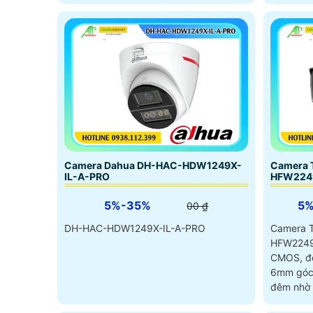
LED 50m
Camera Dahua DH-HAC-HDW1249X-
Camera 
IL-A-PRO
HFW224
5%-35%
5
00 ₫
DH-HAC-HDW1249X-IL-A-PRO
Camera 
HFW2249T
CMOS, độ
6mm góc 
đêm nhờ 
cắm thẻ 