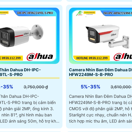
Thân Dahua DH-IPC-
Camera Nhìn Ban Đêm Dahua D
9TL-S-PRO
HFW2249M-S-B-PRO
%-35%
5%-35%
3,750,000 ₫
3,610,000
Thân Dahua DH-IPC-
Camera Nhìn Ban Đêm Dahua D
L-S-PRO trang bị cảm biến
HFW2249M-S-B-PRO trang bị c
 phân giải 2MP, ống kính 3.
CMOS với độ phân giải 2MP, hỗ 
nhìn 81°, ghi hình màu ban
Starlight cực nhạy, chuẩn nén H
LED ánh sáng 50m, hỗ trợ khe
tích hợp mic thu âm, LED ánh s
nhớ 256GB, chuẩn IP67 chống
nhìn màu ban đêm 50m, chống 