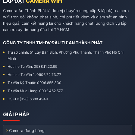
LẮP ĐẶT
CAMERA WIFI
Camera An Thành Phát là đơn vị chuyên cung cấp & lắp đặt camera
wifi trọn gói không phát sinh, chi phí tiết kiệm và giám sát an ninh
hiệu quả, cam kết mang lại cho khách hàng chất lượng dịch vụ lắp
camera uy tín hàng đầu tại TP.HCM
CÔNG TY TNHH TM-DV ĐẦU TƯ AN THÀNH PHÁT
Trụ sở chính: 51 Lũy Bán Bích, Phường Phú Thạnh, Thành Phố Hồ Chí
Minh
Hotline Tư Vấn: 0938.11.23.99
Hotline Tư Vấn 1: 0906.72.73.77
Tư Vấn Kỹ Thuật: 0906.855.330
Tư Vấn Mua Hàng: 0902.452.577
CSKH: (028) 6688.4949
GIẢI PHÁP
Camera đóng hàng