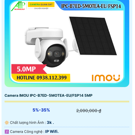
Camera IMOU IPC-B7ED-5MOTEA-EU/FSP14 5MP
5%-35%
2,090,000 ₫
3k .
🔆 Chất lượng hình Ảnh :
IP Wifi.
🕉️ Camera Công nghệ :