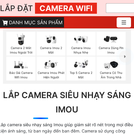
LẮP ĐẶT
CAMERA WIFI
DANH MỤC SẢN PHẨM
Camera 2 Mắt
Camera Imou 2
Camera Imou
Camera Dùng Pin
Imou Ngoài Trời
Mắt
Nhụa Nhẹ
Imou
Báo Giá Camera
Camera Imou Phát
Top 5 Camera 2
Camera Có Thu
Wifi Imou
Hiện Người
Mắt
Âm Trong Nhà
LẮP CAMERA SIÊU NHẠY SÁNG
IMOU
Lắp camera siêu nhạy sáng Imou giúp giám sát rõ nét trong mọi điều
kiện ánh sáng, từ ban ngày đến ban đêm. Camera sử dụng công