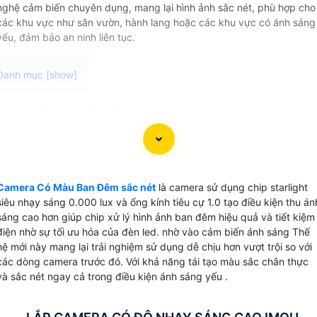
nghệ cảm biến chuyên dụng, mang lại hình ảnh sắc nét, phù hợp cho
các khu vực như sân vườn, hành lang hoặc các khu vực có ánh sáng
yếu, đảm bảo an ninh liên tục.
Camera Có Màu Ban Đêm Chất lượng cao với ống kính thu
sáng tiệu cự F1.0 và chip cảm biến starlight siêu nhạy sáng
0.000 lux đã đưa trải nghiệm quan sát ban đêm lên một tầ
cao mới. Không cần ánh sáng phụ trợ, camera này cho phé
bạn quan sát môi trường xung quanh với hình ảnh màu sắc
Camera Có Màu Ban Đêm sắc nét
là camera sử dụng chip starlight
tự nhiên và rõ ràng như trong ban ngày. Nâng cao sự an
siêu nhạy sáng 0.000 lux và ống kính tiêu cự 1.0 tạo điều kiện thu án
toàn và giám sát của bạn với Camera Có Màu Ban Đêm này
sáng cao hơn giúp chip xử lý hình ảnh ban đêm hiệu quả và tiết kiệm
giúp bạn bảo vệ tài sản và người thân một cách hiệu quả.
điện nhờ sự tối ưu hóa của đèn led. nhờ vào cảm biến ánh sáng Thế
hệ mới này mang lại trải nghiệm sử dụng dễ chịu hơn vượt trội so với
các dòng camera trước đó. Với khả năng tái tạo màu sắc chân thực
và sắc nét ngay cả trong điều kiện ánh sáng yếu .