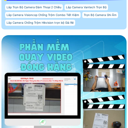
Lắp Trọn Bộ Camera Đàm Thoại 2 Chiều
Lắp Camera Vantech Trọn Bộ
Lắp Camera Visioncop Chống Trộm Combo Tiết Kiệm
Trọn Bộ Camera Ghi Âm
Lắp Camera Chống Trộm Hikvision trọn bộ Giá Rẻ