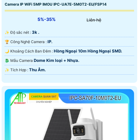
Camera IP WiFi 5MP IMOU IPC-UA7E-5M0T2-EU/FSP14
5%-35%
Liên hệ
3k .
✨ Độ sắc nét :
IP.
🏆 Công Nghệ Camera :
Hồng Ngoại 10m Hồng Ngoại SMD.
🌙 Khoảng Cách Ban Đêm :
Dome Kim loại + Nhựa.
🐉️ Mẫu Camera
Thu Âm.
️✨ Tích Hợp :