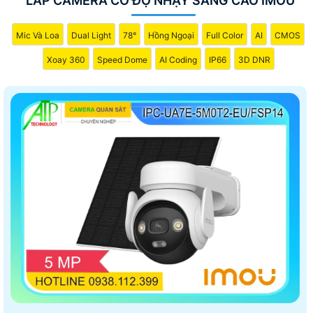
LẮP CAMERA CÓ ĐỘ NHẠY SÁNG CAO IMOU
Mic Và Loa
Dual Light
78°
Hồng Ngoại
Full Color
AI
CMOS
Xoay 360
Speed Dome
AI Coding
IP66
3D DNR