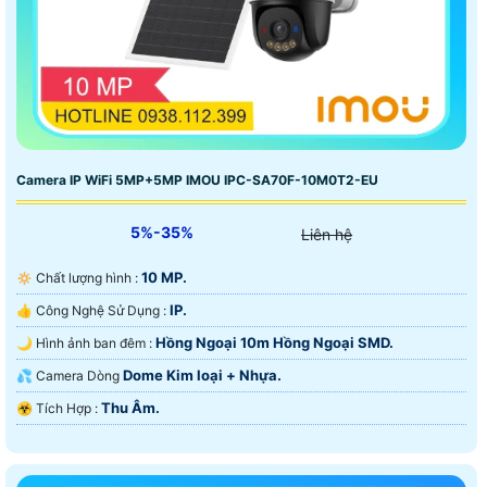
Camera IP WiFi 5MP+5MP IMOU IPC-SA70F-10M0T2-EU
5%-35%
Liên hệ
10 MP.
🔅 Chất lượng hình :
IP.
👍 Công Nghệ Sử Dụng :
Hồng Ngoại 10m Hồng Ngoại SMD.
🌙 Hình ảnh ban đêm :
Dome Kim loại + Nhựa.
💦 Camera Dòng
Thu Âm.
️☣️ Tích Hợp :