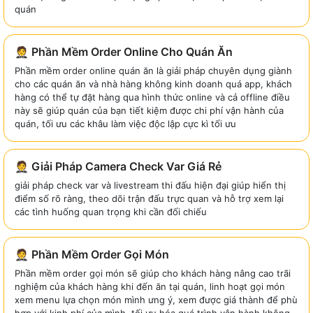
quán
🤵 Phần Mềm Order Online Cho Quán Ăn
Phần mềm order online quán ăn là giải pháp chuyên dụng giành
cho các quán ăn và nhà hàng không kinh doanh quá app, khách
hàng có thể tự đặt hàng qua hình thức online và cả offline điều
này sẽ giúp quán của bạn tiết kiệm được chi phí vận hành của
quán, tối ưu các khâu làm việc độc lập cực kì tối ưu
🤵 Giải Pháp Camera Check Var Giá Rẻ
giải pháp check var và livestream thi đấu hiện đại giúp hiển thị
điểm số rõ ràng, theo dõi trận đấu trực quan và hỗ trợ xem lại
các tình huống quan trọng khi cần đối chiếu
🤵 Phần Mềm Order Gọi Món
Phần mềm order gọi món sẽ giúp cho khách hàng nâng cao trãi
nghiệm của khách hàng khi đến ăn tại quán, linh hoạt gọi món
xem menu lựa chọn món mình ưng ý, xem được giá thành để phù
hợp với kinh phí của mình, tối ưu hóa quá trình vận hành không