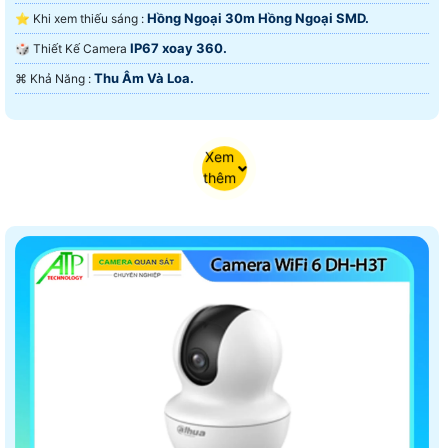
Hồng Ngoại 30m Hồng Ngoại SMD.
⭐ Khi xem thiếu sáng :
IP67 xoay 360.
🎲 Thiết Kế Camera
Thu Âm Và Loa.
️⌘ Khả Năng :
Xem
thêm