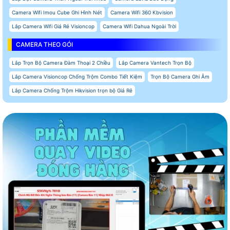
Camera Wifi Imou Cube Ghi Hình Nét
Camera Wifi 360 Kbvision
Lắp Camera Wifi Giá Rẻ Visioncop
Camera Wifi Dahua Ngoài Trời
CAMERA THEO GÓI
Lắp Trọn Bộ Camera Đàm Thoại 2 Chiều
Lắp Camera Vantech Trọn Bộ
Lắp Camera Visioncop Chống Trộm Combo Tiết Kiệm
Trọn Bộ Camera Ghi Âm
Lắp Camera Chống Trộm Hikvision trọn bộ Giá Rẻ