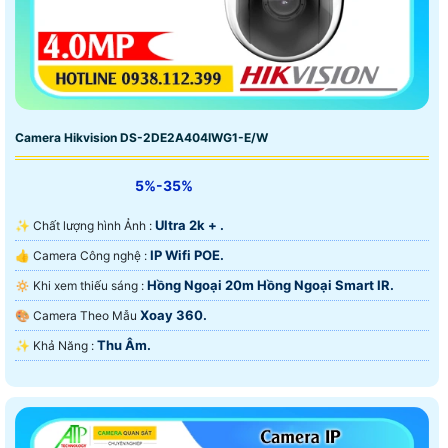
Camera Hikvision DS-2DE2A404IWG1-E/W
5%-35%
Ultra 2k + .
✨ Chất lượng hình Ảnh :
IP Wifi POE.
👍 Camera Công nghệ :
Hồng Ngoại 20m Hồng Ngoại Smart IR.
🔅 Khi xem thiếu sáng :
Xoay 360.
🎨 Camera Theo Mẫu
Thu Âm.
️✨ Khả Năng :