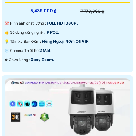
5,439,000 ₫
7,770,000 ₫
FULL HD 1080P .
💯 Hình ảnh chất lượng :
IP POE.
👍 Sử dụng công nghệ :
Hồng Ngoại 40m ONVIF.
💡 Tầm Xa Ban Đêm :
2 Mắt.
❄ Camera Thiết Kế
Xoay Zoom.
️♚ Chức Năng :