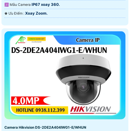
IP67 xoay 360.
🕉️ Mẫu Camera
Xoay Zoom.
️♚ Ưu Điểm :
Camera Hikvision DS-2DE2A404IWG1-E/WHUN