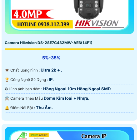
Camera Hikvision DS-2SE7C432MW-AEB(14F1)
5%-35%
Ultra 2k + .
👁 Chất lượng hình :
IP.
🏆 Công Nghệ Sử Dụng :
Hồng Ngoại 10m Hồng Ngoại SMD.
✪ Hình ảnh ban đêm :
Dome Kim loại + Nhựa.
⚒ Camera Theo Mẫu
Thu Âm.
️🔔 Điểm Nỗi Bật :