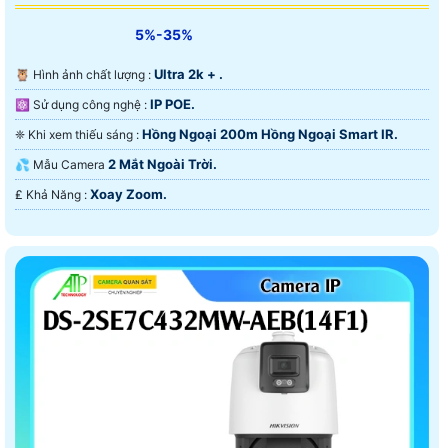
5%-35%
Ultra 2k + .
🦉 Hình ảnh chất lượng :
IP POE.
⚛️ Sử dụng công nghệ :
Hồng Ngoại 200m Hồng Ngoại Smart IR.
❈ Khi xem thiếu sáng :
2 Mắt Ngoài Trời.
💦 Mẫu Camera
Xoay Zoom.
️₤ Khả Năng :