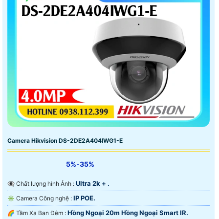
Camera Hikvision DS-2DE2A404IWG1-E
5%-35%
Ultra 2k + .
👁️‍🗨 Chất lượng hình Ảnh :
IP POE.
✳️ Camera Công nghệ :
Hồng Ngoại 20m Hồng Ngoại Smart IR.
🌈 Tầm Xa Ban Đêm :