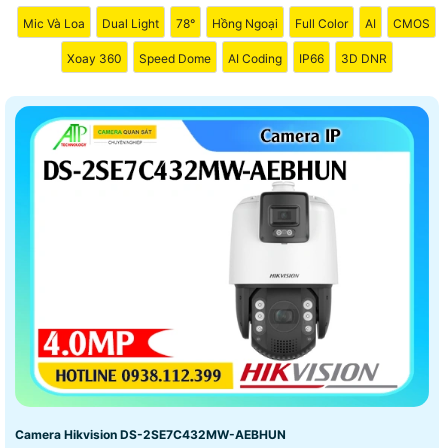
Mic Và Loa
Dual Light
78°
Hồng Ngoại
Full Color
AI
CMOS
Xoay 360
Speed Dome
AI Coding
IP66
3D DNR
Camera Hikvision DS-2SE7C432MW-AEBHUN