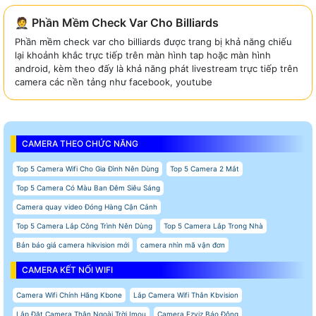
🤵 Phần Mềm Check Var Cho Billiards
Phần mềm check var cho billiards được trang bị khả năng chiếu
lại khoảnh khắc trực tiếp trên màn hình tap hoặc màn hình
android, kèm theo đấy là khả năng phát livestream trực tiếp trên
camera các nền tảng như facebook, youtube
CAMERA THEO CHỨC NĂNG
Top 5 Camera Wifi Cho Gia Đình Nên Dùng
Top 5 Camera 2 Mắt
Top 5 Camera Có Màu Ban Đêm Siêu Sáng
Camera quay video Đóng Hàng Cận Cảnh
Top 5 Camera Lắp Công Trình Nên Dùng
Top 5 Camera Lắp Trong Nhà
Bản báo giá camera hikvision mới
camera nhìn mã vận đơn
CAMERA KẾT NỐI WIFI
Camera Wifi Chính Hãng Kbone
Lắp Camera Wifi Thân Kbvision
Lắp Đặt Camera Thân Ngoài Trời Imou
Camera Ezviz Báo Động