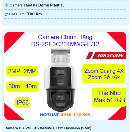
Dome Plastic.
🎼️ Camera Thiết Kế
Thu Âm.
️ლ Đặt Điểm :
Camera DS-2SE3C204MWG-E/12 Hikvision (2MP)