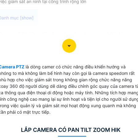
việc giám sát an ninh tại công trình rộng lớn
Camera PTZ (Pan-Tilt-Zoom) chức năng xoay 360 độ và
ống kính zoom vật lý với khẩu độ
là loại
3.95mm~177.75mm
camera giám sát được thiết kế để quản lý trực tiếp trên diệ
tích rộng một cách chi tiết và hiệu quả. Với khả năng điều
chỉnh góc quay theo hướng ngang (Pan), đứng dọc (Tilt) và
Camera PTZ
là dòng camer có chức năng điều khiển hướng và
thu phóng (Zoom), camera PTZ mang lại khả năng quét
phóng to mà không làm bể hình hay còn gọi là camera speedom rất
toàn bộ khu vực một cách tự động và linh hoạt.
phù hợp cho việc giám sát trong không gian rộng chức năng năng
xoay 360 độ người dùng dễ dàng điều chỉnh góc quay của camera t
xa thông qua điện thoại di động hoặc máy tính. Những tích hợp man
tính công nghệ cao mang lại sự linh hoạt và tiện lợi cho người sử dụn
trong việc quản lý và giám sát mọi hoạt động xung quanh mà không
cần phải có mặt trực tiếp.
LẮP CAMERA CÓ PAN TILT ZOOM HIK