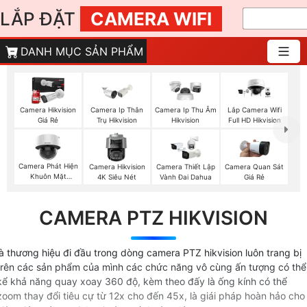
LẮP ĐẶT
CAMERA WIFI
DANH MỤC SẢN PHẨM
Camera Hikvision
Camera Ip Thân
Camera Ip Thu Âm
Lắp Camera Wifi
Giá Rẻ
Trụ Hikvision
Hikvision
Full HD Hikvision
Camera Phát Hiện
Camera Hikvision
Camera Thiết Lập
Camera Quan Sát
Khuôn Mặt
4K Siêu Nét
Vành Đai Dahua
Giá Rẻ
Hikvision
CAMERA PTZ HIKVISION
là thương hiệu đi đầu trong dòng camera PTZ hikvision luôn trang bị
trên các sản phẩm của mình các chức năng vô cùng ấn tượng có thể
kể khả năng quay xoay 360 độ, kèm theo đấy là ống kính có thể
zoom thay đổi tiêu cự từ 12x cho đến 45x, là giái pháp hoàn hảo cho