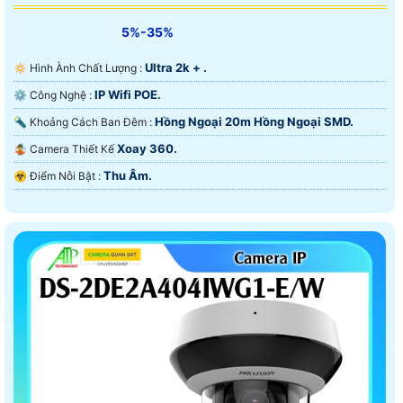
5%-35%
Ultra 2k + .
🔅 Hình Ành Chất Lượng :
IP Wifi POE.
⚙ Công Nghệ :
Hồng Ngoại 20m Hồng Ngoại SMD.
🔦 Khoảng Cách Ban Đêm :
Xoay 360.
🤹 Camera Thiết Kế
Thu Âm.
️☣️ Điểm Nỗi Bật :