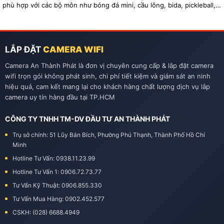
phù hợp với các bộ môn như bóng đá mini, cầu lông, bida, pickleball,
tennis…
LẮP ĐẶT
CAMERA WIFI
Camera An Thành Phát là đơn vị chuyên cung cấp & lắp đặt camera
wifi trọn gói không phát sinh, chi phí tiết kiệm và giám sát an ninh
hiệu quả, cam kết mang lại cho khách hàng chất lượng dịch vụ lắp
camera uy tín hàng đầu tại TP.HCM
CÔNG TY TNHH TM-DV ĐẦU TƯ AN THÀNH PHÁT
Trụ sở chính: 51 Lũy Bán Bích, Phường Phú Thạnh, Thành Phố Hồ Chí
Minh
Hotline Tư Vấn: 0938.11.23.99
Hotline Tư Vấn 1: 0906.72.73.77
Tư Vấn Kỹ Thuật: 0906.855.330
Tư Vấn Mua Hàng: 0902.452.577
CSKH: (028) 6688.4949