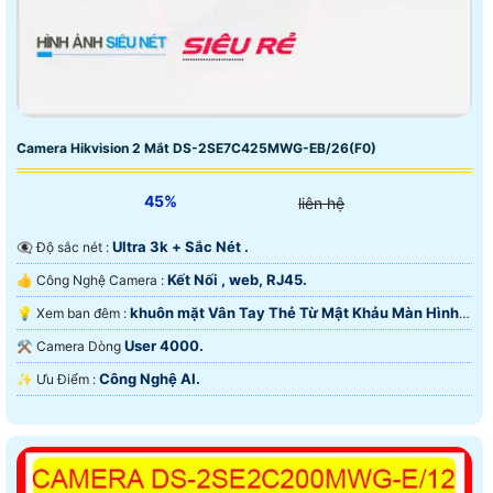
Camera Hikvision 2 Mắt DS-2SE7C425MWG-EB/26(F0)
45%
liên hệ
Ultra 3k + Sắc Nét .
👁️‍🗨 Độ sắc nét :
Kết Nối , web, RJ45.
👍 Công Nghệ Camera :
khuôn mặt Vân Tay Thẻ Từ Mật Khảu Màn Hình 7
💡 Xem ban đêm :
inch.
User 4000.
⚒ Camera Dòng
Công Nghệ AI.
️✨ Ưu Điểm :