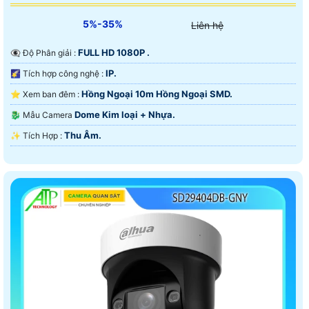
5%-35%
Liên hệ
FULL HD 1080P .
👁️‍🗨 Độ Phân giải :
IP.
🌠 Tích hợp công nghệ :
Hồng Ngoại 10m Hồng Ngoại SMD.
⭐ Xem ban đêm :
Dome Kim loại + Nhựa.
🐉️ Mẫu Camera
Thu Âm.
️✨ Tích Hợp :