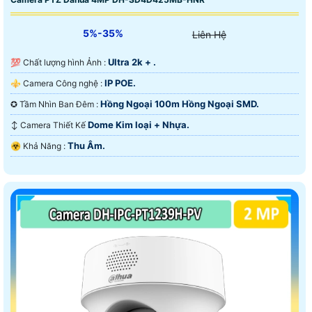
5%-35%
Liên Hệ
Ultra 2k + .
💯 Chất lượng hình Ảnh :
IP POE.
⚜️ Camera Công nghệ :
Hồng Ngoại 100m Hồng Ngoại SMD.
✪ Tầm Nhìn Ban Đêm :
Dome Kim loại + Nhựa.
↕️ Camera Thiết Kế
Thu Âm.
️☣️ Khả Năng :