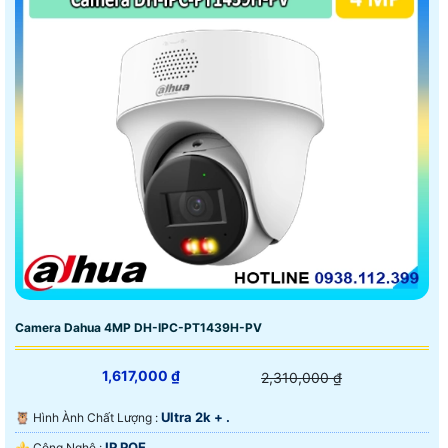
Camera Dahua 4MP DH-IPC-PT1439H-PV
1,617,000 ₫
2,310,000 ₫
Ultra 2k + .
🦉 Hình Ành Chất Lượng :
IP POE.
⚜️ Công Nghệ :