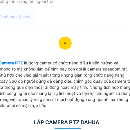
công trình rộng lớn ngoài trời
Camera PTZ (Pan-Tilt-Zoom) chức năng xoay 360 độ và
ống kính zoom vật lý với khẩu độ
là loại
3.95mm~177.75mm
camera giám sát được thiết kế để quản lý trực tiếp trên diệ
tích rộng một cách chi tiết và hiệu quả. Với khả năng điều
chỉnh góc quay theo hướng ngang (Pan), đứng dọc (Tilt) và
Camera PTZ
là dòng camer có chức năng điều khiển hướng và
thu phóng (Zoom), camera PTZ mang lại khả năng quét
phóng to mà không làm bể hình hay còn gọi là camera speedom rất
toàn bộ khu vực một cách tự động và linh hoạt.
phù hợp cho việc giám sát trong không gian rộng chức năng năng
xoay 360 độ người dùng dễ dàng điều chỉnh góc quay của camera t
xa thông qua điện thoại di động hoặc máy tính. Những tích hợp man
tính công nghệ cao mang lại sự linh hoạt và tiện lợi cho người sử dụn
trong việc quản lý và giám sát mọi hoạt động xung quanh mà không
cần phải có mặt trực tiếp.
LẮP CAMERA PTZ DAHUA