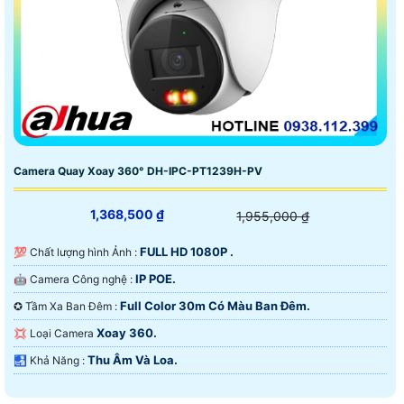
Camera Quay Xoay 360° DH-IPC-PT1239H-PV
1,368,500 ₫
1,955,000 ₫
FULL HD 1080P .
💯 Chất lượng hình Ảnh :
IP POE.
🤖️ Camera Công nghệ :
Full Color 30m Có Màu Ban Ðêm.
✪ Tầm Xa Ban Đêm :
Xoay 360.
💢 Loại Camera
Thu Âm Và Loa.
️🛃 Khả Năng :