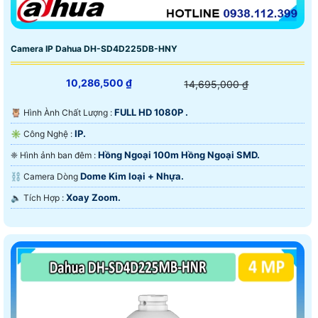
Camera IP Dahua DH-SD4D225DB-HNY
10,286,500 ₫
14,695,000 ₫
FULL HD 1080P .
🦉 Hình Ành Chất Lượng :
IP.
✳️ Công Nghệ :
Hồng Ngoại 100m Hồng Ngoại SMD.
❈ Hình ảnh ban đêm :
Dome Kim loại + Nhựa.
⛓ Camera Dòng
Xoay Zoom.
️🔈 Tích Hợp :