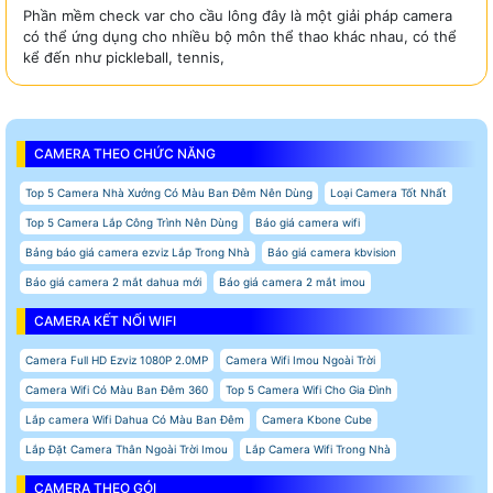
Phần mềm check var cho cầu lông đây là một giải pháp camera
có thể ứng dụng cho nhiều bộ môn thể thao khác nhau, có thể
kể đến như pickleball, tennis,
CAMERA THEO CHỨC NĂNG
Top 5 Camera Nhà Xưởng Có Màu Ban Đêm Nên Dùng
Loại Camera Tốt Nhất
Top 5 Camera Lắp Công Trình Nên Dùng
Báo giá camera wifi
Bảng báo giá camera ezviz Lắp Trong Nhà
Báo giá camera kbvision
Báo giá camera 2 mắt dahua mới
Báo giá camera 2 mắt imou
CAMERA KẾT NỐI WIFI
Camera Full HD Ezviz 1080P 2.0MP
Camera Wifi Imou Ngoài Trời
Camera Wifi Có Màu Ban Đêm 360
Top 5 Camera Wifi Cho Gia Đình
Lắp camera Wifi Dahua Có Màu Ban Đêm
Camera Kbone Cube
Lắp Đặt Camera Thân Ngoài Trời Imou
Lắp Camera Wifi Trong Nhà
CAMERA THEO GÓI