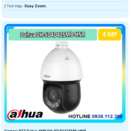
Xoay Zoom.
️ƒ Tích Hợp :
Camera PTZ Dahua 4MP DH-SD4D425MB-HNR