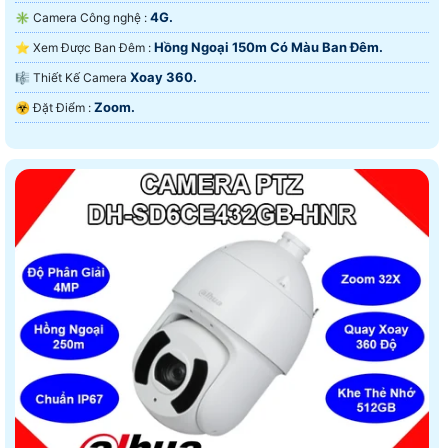
4G.
✳️ Camera Công nghệ :
Hồng Ngoại 150m Có Màu Ban Ðêm.
⭐ Xem Được Ban Đêm :
Xoay 360.
🎼️ Thiết Kế Camera
Zoom.
️☣️ Đặt Điểm :