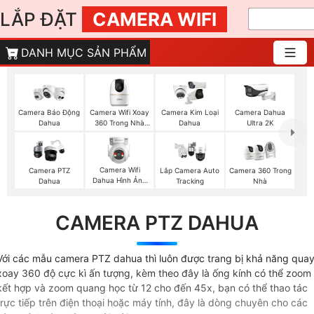
LẮP ĐẶT
CAMERA WIFI
DANH MỤC SẢN PHẨM
Camera Wifi Xoay
Camera Báo Động
Camera Kim Loại
Camera Dahua
360 Trong Nhà
Dahua
Dahua
Ultra 2K
Dahua
Camera Wifi
Camera PTZ
Lắp Camera Auto
Camera 360 Trong
Dahua Hình Ảnh
Dahua
Tracking
Nhà
3K
CAMERA PTZ DAHUA
Với các mẫu camera PTZ dahua thì luôn được trang bị khả năng qua
xoay 360 độ cực kì ấn tượng, kèm theo đây là ống kính có thể zoom
kết hợp và zoom quang học từ 12 cho đến 45x, bạn có thể thao tác
trực tiếp trên điện thoại hoặc máy tính, đây là dòng chuyên cho các