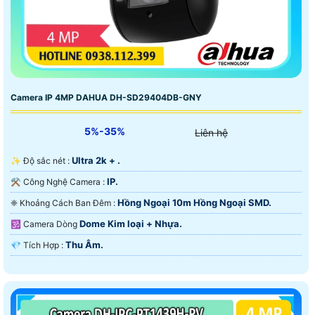
Camera IP 4MP DAHUA DH-SD29404DB-GNY
5%-35%
Liên hệ
Ultra 2k + .
✨ Độ sắc nét :
IP.
⚒ Công Nghệ Camera :
Hồng Ngoại 10m Hồng Ngoại SMD.
❈ Khoảng Cách Ban Đêm :
Dome Kim loại + Nhựa.
🕉️ Camera Dòng
Thu Âm.
️💎 Tích Hợp :