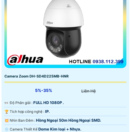
Camera Zoom DH-SD4D225MB-HNR
5%-35%
Liên Hệ
FULL HD 1080P .
️👀 Độ Phân giải :
IP.
🏆 Tích hợp công nghệ :
Hồng Ngoại 50m Hồng Ngoại SMD.
💥 Nhìn Ban Đêm :
Dome Kim loại + Nhựa.
❄ Camera Thiết Kế