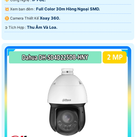
Full Color 30m Hồng Ngoại SMD.
💥 Xem ban đêm :
Xoay 360.
♊ Camera Thiết Kế
Thu Âm Và Loa.
️➲ Tích Hợp :