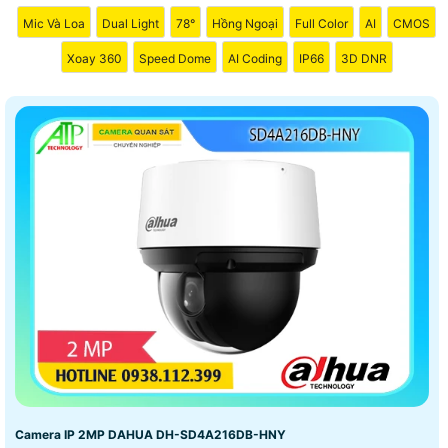
Mic Và Loa
Dual Light
78°
Hồng Ngoại
Full Color
AI
CMOS
Xoay 360
Speed Dome
AI Coding
IP66
3D DNR
Camera IP 2MP DAHUA DH-SD4A216DB-HNY