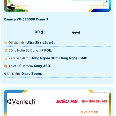
Camera VP-5350DP Dome IP
00 ₫
00 ₫
Ultra 2k+ sắc nét .
🔆 Độ sắc nét :
IP POE.
🏆 Công Nghệ Sử Dụng :
Hồng Ngoại 30m Hồng Ngoại SMD.
🌛 Xem ban đêm :
Xoay 360.
🎨 Thiết Kế Camera
Xoay Zoom.
️✤ Ưu Điểm :