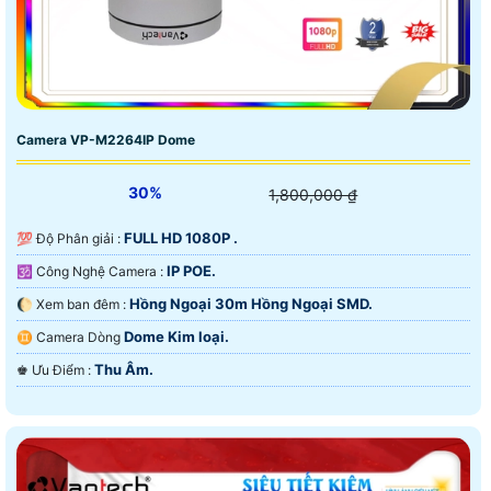
Camera VP-M2264IP Dome
30%
1,800,000 ₫
FULL HD 1080P .
💯 Độ Phân giải :
IP POE.
🕉️ Công Nghệ Camera :
Hồng Ngoại 30m Hồng Ngoại SMD.
🌔 Xem ban đêm :
Dome Kim loại.
♊ Camera Dòng
Thu Âm.
️♚ Ưu Điểm :