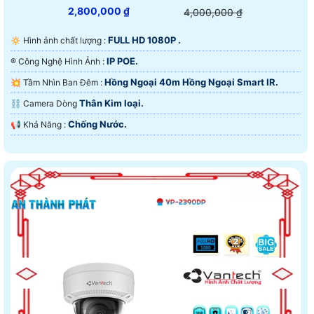
2,800,000 ₫
4,000,000 ₫
FULL HD 1080P .
🔅 Hình ảnh chất lượng :
IP POE.
®️ Công Nghệ Hình Ảnh :
Hồng Ngoại 40m Hồng Ngoại Smart IR.
💥 Tầm Nhìn Ban Đêm :
Thân Kim loại.
⛓ Camera Dòng
Chống Nước.
️📢 Khả Năng :