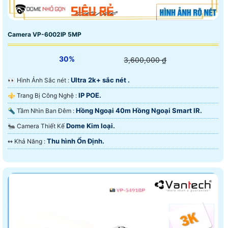
Camera VP-6002IP 5MP
30%
3,600,000 ₫
Ultra 2k+ sắc nét .
️👀 Hình Ảnh Sắc nét :
IP POE.
⚜️ Trang Bị Công Nghệ :
Hồng Ngoại 40m Hồng Ngoại Smart IR.
🔦 Tầm Nhìn Ban Đêm :
Dome Kim loại.
🐜 Camera Thiết Kế
Thu hình Ổn Định.
️↭ Khả Năng :