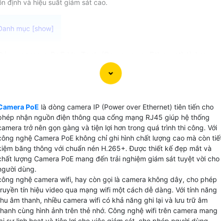
ổn định và hiệu suất giám sát cao.
Dòng camera PoE VanTech (Power over Ethernet) là lựa
chọn lý tưởng cho hệ thống giám sát mạng nhờ vào khả
năng cấp nguồn qua cáp mạng, giúp việc thi công trở nên
dễ dàng hơn và an toàn hơn. Với việc không cần thiết kế và
thi công dây cấp nguồn riêng cho từng camera, bạn sẽ tiết
Camera PoE
là dòng camera IP (Power over Ethernet) tiên tiến cho
kiệm được chi phí và thời gian. Đồng thời, dòng camera Po
phép nhận nguồn điện thông qua cổng mạng RJ45 giúp hệ thống
VanTech cũng mang đến khả năng quản lý và điều khiển hệ
camera trở nên gọn gàng và tiện lợi hơn trong quá trình thi công. Với
thống mạng một cách hiệu quả hơn. Hãy lựa chọn camera
công nghệ Camera PoE không chỉ ghi hình chất lượng cao mà còn tiế
kiệm băng thông với chuẩn nén H.265+. Được thiết kế đẹp mắt và
PoE VanTech để nâng cao hiệu suất và tiết kiệm chi phí cho
chất lượng Camera PoE mang đến trải nghiệm giám sát tuyệt vời cho
hệ thống giám sát của bạn.
người dùng.
công nghệ camera wifi, hay còn gọi là camera không dây, cho phép
truyền tín hiệu video qua mạng wifi một cách dễ dàng. Với tính năng
thu âm thanh, nhiều camera wifi có khả năng ghi lại và lưu trữ âm
thanh cùng hình ảnh trên thẻ nhớ. Công nghệ wifi trên camera mang
lại sự linh hoạt và tiện lợi cho việc giám sát, cho phép người dùng