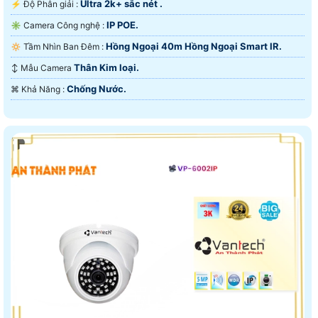
Ultra 2k+ sắc nét .
️⚡ Độ Phân giải :
IP POE.
✳️ Camera Công nghệ :
Hồng Ngoại 40m Hồng Ngoại Smart IR.
🔅 Tầm Nhìn Ban Đêm :
Thân Kim loại.
↕️ Mẫu Camera
Chống Nước.
️⌘ Khả Năng :