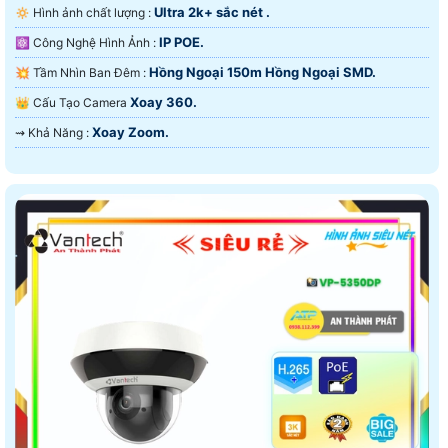
Ultra 2k+ sắc nét .
🔅 Hình ảnh chất lượng :
IP POE.
⚛️ Công Nghệ Hình Ảnh :
Hồng Ngoại 150m Hồng Ngoại SMD.
💥 Tầm Nhìn Ban Đêm :
Xoay 360.
👑 Cấu Tạo Camera
Xoay Zoom.
️⇝ Khả Năng :