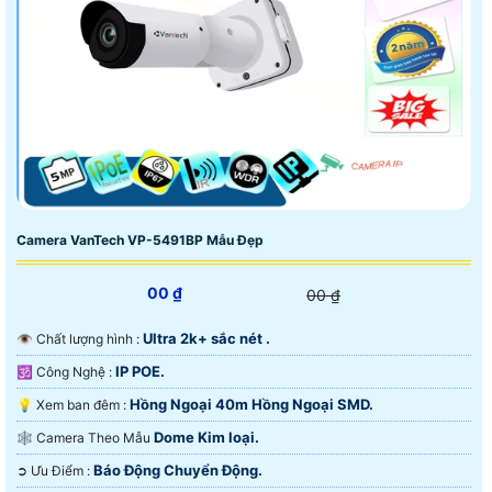
Camera VanTech VP-5491BP Mẫu Đẹp
00 ₫
00 ₫
Ultra 2k+ sắc nét .
👁 Chất lượng hình :
IP POE.
🕉️ Công Nghệ :
Hồng Ngoại 40m Hồng Ngoại SMD.
💡 Xem ban đêm :
Dome Kim loại.
🕸️ Camera Theo Mẫu
Báo Động Chuyển Động.
️➲ Ưu Điểm :