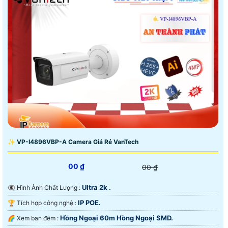
✨ VP-I4896VBP-A Camera Giá Rẻ VanTech
00 ₫
00 ₫
Ultra 2k .
👁️‍🗨 Hình Ành Chất Lượng :
IP POE.
🏆 Tích hợp công nghệ :
Hồng Ngoại 60m Hồng Ngoại SMD.
🌈 Xem ban đêm :