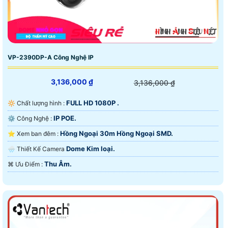
VP-2390DP-A Công Nghệ IP
3,136,000 ₫
3,136,000 ₫
FULL HD 1080P .
🔆 Chất lượng hình :
IP POE.
⚙ Công Nghệ :
Hồng Ngoại 30m Hồng Ngoại SMD.
⭐ Xem ban đêm :
Dome Kim loại.
🌧️ Thiết Kế Camera
Thu Âm.
️⌘ Ưu Điểm :