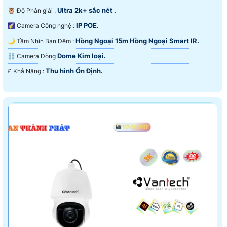
Ultra 2k+ sắc nét .
🦉 Độ Phân giải :
IP POE.
🌠 Camera Công nghệ :
Hồng Ngoại 15m Hồng Ngoại Smart IR.
🌙 Tầm Nhìn Ban Đêm :
Dome Kim loại.
⛓ Camera Dòng
Thu hình Ổn Định.
️₤ Khả Năng :