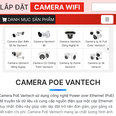
LẮP ĐẶT
CAMERA WIFI
DANH MỤC SẢN PHẨM
Camera Đọc Biển
Camera Vantech
Camera Vantech
Camera Ip AI Full
Số Xe Vantech
4K
Công Nghệ Ai
Color Vantech
Camera Vantech
Camera Có Chống
Camera Ip Dome
Camera Ip 3k
Hồng Ngoại
Trộm Vantech
Vantech
Vanech
CAMERA POE VANTECH
Camera PoE Vantech sử dụng công nghệ Power over Ethernet (PoE)
để truyền tải dữ liệu và cung cấp nguồn điện qua một cáp Ethernet
duy nhất. Điều này giúp việc lắp đặt trở nên đơn giản, gọn gàng và
tiết kiệm chi phí. Camera PoE Vantech mang lại chất lượng hình ảnh