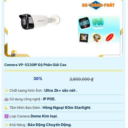
Camera VP-5230IP Độ Phân Giải Cao
30%
2,800,000 ₫
Ultra 2k+ sắc nét .
✨ Chất lượng hình Ảnh :
IP POE.
🤖️ Sử dụng công nghệ :
Hồng Ngoại 60m Starlight.
🌜 Tầm Nhìn Ban Đêm :
Dome Kim loại.
🕉️ Loại Camera
Báo Động Chuyển Động.
️✨ Khả Năng :