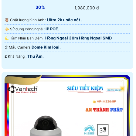
30%
1,980,000 ₫
Ultra 2k+ sắc nét .
🦉 Chất lượng hình Ảnh :
IP POE.
⚜️ Sử dụng công nghệ :
Hồng Ngoại 30m Hồng Ngoại SMD.
🌜 Tầm Nhìn Ban Đêm :
Dome Kim loại.
↕️ Mẫu Camera
Thu Âm.
️₤ Khả Năng :