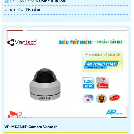
Dome Kim loại.
💦 Cấu Tạo Camera
Thu Âm.
️↭ Ưu Điểm :
VP-M5264IP Camera Vantech