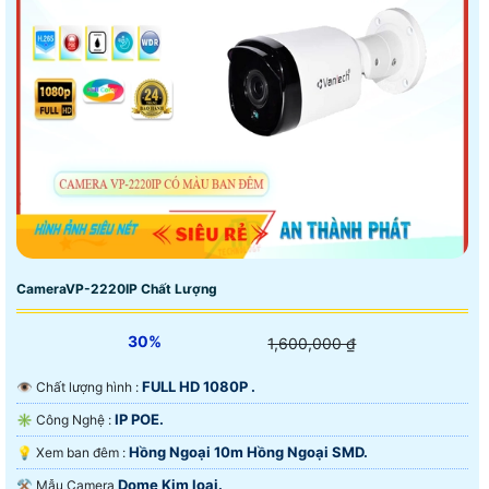
CameraVP-2220IP Chất Lượng
30%
1,600,000 ₫
FULL HD 1080P .
👁 Chất lượng hình :
IP POE.
✳️ Công Nghệ :
Hồng Ngoại 10m Hồng Ngoại SMD.
💡 Xem ban đêm :
Dome Kim loại.
⚒ Mẫu Camera