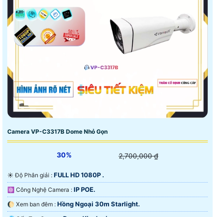
Camera VP-C3317B Dome Nhỏ Gọn
30%
2,700,000 ₫
FULL HD 1080P .
☀️ Độ Phân giải :
IP POE.
⚛️ Công Nghệ Camera :
Hồng Ngoại 30m Starlight.
🌔 Xem ban đêm :