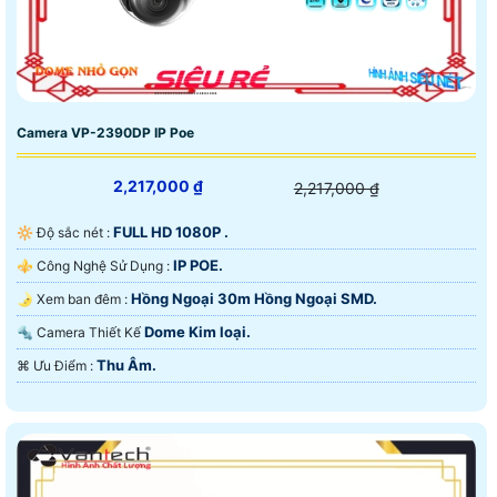
Camera VP-2390DP IP Poe
2,217,000 ₫
2,217,000 ₫
FULL HD 1080P .
🔆 Độ sắc nét :
IP POE.
⚜️ Công Nghệ Sử Dụng :
Hồng Ngoại 30m Hồng Ngoại SMD.
🌛 Xem ban đêm :
Dome Kim loại.
🔩 Camera Thiết Kế
Thu Âm.
️⌘ Ưu Điểm :