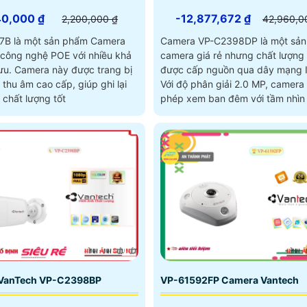
40,000 ₫
-12,877,672 ₫
2,200,000 ₫
42,960,0
B là một sản phẩm Camera
Camera VP-C2398DP là một sả
 công nghệ POE với nhiều khả
camera giá rẻ nhưng chất lượng
c trang bị
được cấp nguồn qua dây mạng 
thu âm cao cấp, giúp ghi lại
Với độ phân giải 2.0 MP, camera
 chất lượng tốt
phép xem ban đêm với tầm nhìn
ngoại lên đến 30m
VanTech VP-C2398BP
VP-61592FP Camera Vantech