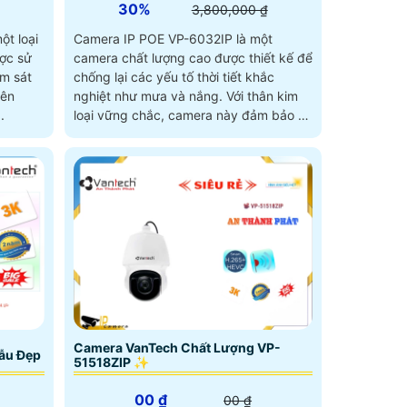
30%
3,800,000 ₫
t loại
Camera IP POE VP-6032IP là một
ược sử
camera chất lượng cao được thiết kế để
ám sát
chống lại các yếu tố thời tiết khắc
nghiệt như mưa và nắng. Với thân kim
.
loại vững chắc, camera này đảm bảo sẽ
hoạt động ổn định và bền bỉ trong mọi
điều kiện thời tiết
Camera VanTech Chất Lượng VP-
ẫu Đẹp
51518ZIP ✨
00 ₫
00 ₫