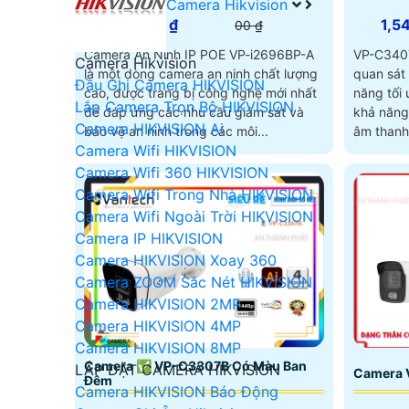
Camera Hikvision
00 ₫
1,5
00 ₫
Camera An Ninh IP POE VP-i2696BP-A
VP-C3407
Camera Hikvision
là một dòng camera an ninh chất lượng
quan sát
Đầu Ghi Camera HIKVISION
cao, được trang bị công nghệ mới nhất
năng tối ưu. Camera này đượ
Lắp Camera Trọn Bộ HIKVISION
để đáp ứng các nhu cầu giám sát và
khả năng 
Camera HIKVISION Ai
bảo vệ an ninh trong các môi...
âm thanh
Camera Wifi HIKVISION
Camera Wifi 360 HIKVISION
Camera Wifi Trong Nhà HIKVISION
Camera Wifi Ngoài Trời HIKVISION
Camera IP HIKVISION
Camera HIKVISION Xoay 360
Camera ZOOM Sắc Nét HIKVISION
Camera HIKVISION 2MP
Camera HIKVISION 4MP
Camera HIKVISION 8MP
Camera ✅ VP-C3307B Có Màu Ban
LẮP ĐẶT CAMERA HIKVISION
Camera 
Đêm
Camera HIKVISION Báo Động