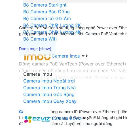
Bộ Camera Starlight
Bộ Camera Báo Động
Bộ Camera có Ghi Âm
Bộ Camera Chất Lượng 2K
Camera PoE Vantech sử dụng công nghệ Power over Etherne
Bộ Camera Chất Lượng 4K
giản, gọn gàng và tiết kiệm chi phí. Camera PoE Vantech m
Bộ Camera Wifi
Camera Imou
Dòng camera PoE VanTech (Power over Ethernet) l
công trở nên dễ dàng hơn và an toàn hơn. Với việc
Camera Imou
gian. Đồng thời, dòng camera PoE VanTech cũng 
Camera Imou Ngoài trời
VanTech để nâng cao hiệu suất và tiết kiệm chi ph
Camera Imou Trong Nhà
Camera Imou Góc Rộng
Camera Imou Quay Xoay
'
Camera PoE
là dòng camera IP (Power over Ethernet) tiê
trình thi công. Với công nghệ Camera PoE không chỉ ghi 
Camera Ezviz
đến trải nghiệm giám sát tuyệt vời cho người dùng.