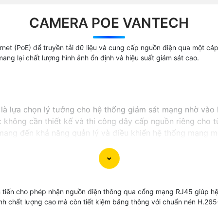
CAMERA POE VANTECH
t (PoE) để truyền tải dữ liệu và cung cấp nguồn điện qua một cáp E
ang lại chất lượng hình ảnh ổn định và hiệu suất giám sát cao.
à lựa chọn lý tưởng cho hệ thống giám sát mạng nhờ vào 
 không cần thiết kế và thi công dây cấp nguồn riêng cho t
mang đến khả năng quản lý và điều khiển hệ thống mạng m
í cho hệ thống giám sát của bạn.
n tiến cho phép nhận nguồn điện thông qua cổng mạng RJ45 giúp hệ 
hình chất lượng cao mà còn tiết kiệm băng thông với chuẩn nén H.2