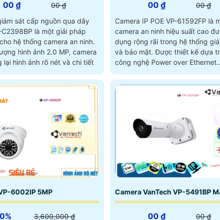
00 ₫
00 ₫
00 ₫
00 ₫
iám sát cấp nguồn qua dây
Camera IP POE VP-61592FP là mộ
C2398BP là một giải pháp
camera an ninh hiệu suất cao đ
 cho hệ thống camera an ninh.
dụng rộng rãi trong hệ thống gi
 lượng hình ảnh 2.0 MP, camera
và bảo mật. Được thiết kế dựa trên
lại hình ảnh rõ nét và chi tiết
công nghệ Power over Ethernet..
VP-6002IP 5MP
Camera VanTech VP-5491BP M
30%
00 ₫
3,600,000 ₫
00 ₫