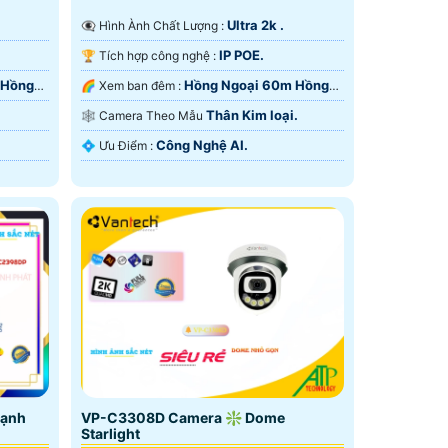
Ultra 2k .
👁️‍🗨 Hình Ành Chất Lượng :
IP POE.
🏆 Tích hợp công nghệ :
 Hồng
Hồng Ngoại 60m Hồng
🌈 Xem ban đêm :
Ngoại SMD.
Thân Kim loại.
🕸️ Camera Theo Mẫu
Công Nghệ AI.
️💠 Ưu Điểm :
Cạnh
VP-C3308D Camera ❇ Dome
Starlight