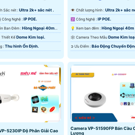
Ultra 2k+ sắc nét .
Ultra 2k+ sắc né
 Ảnh Sắc nét :
👁 Chất lượng hình :
IP POE.
IP POE.
⚜️ Trang Bị Công Nghệ :
🕉️ Công Nghệ :
Hồng Ngoại 40m
Hồng Ngoại 40m
🔦 Tầm Nhìn Ban Đêm :
💡 Xem ban đêm :
ại Smart IR.
Ngoại SMD.
Dome Kim loại.
Dome Kim loạ
ra Thiết Kế
🕸️ Camera Theo Mẫu
Thu hình Ổn Định.
Báo Động Chuyển Độn
️↭ Khả Năng :
️➲ Ưu Điểm :
Camera VP-51590FP Bán Cầu 
VP-5230IP Độ Phân Giải Cao
Lượng