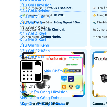
Đầu Ghi Hikvision
Ultra 2k+ sắc nét .
️⚡ Độ Phân giải :
️👀 Hình
Đầu Ghi Kbvision
IP POE.
✳️ Camera Công nghệ :
Đầu Ghi Vantech
Đầu Ghi Wifi
Hồng Ngoại 40m
🔅 Tầm Nhìn Ban Đêm :
Đầu Ghi Số Kênh
Hồng Ngoại Smart IR.
Hồng Ngo
Thân Kim loại.
↕️ Mẫu Camera
🐜 Came
Đầu Ghi 4 Kênh
Chống Nước.
️⌘ Khả Năng :
Đầu Ghi 8 Kênh
Đầu Ghi 16 Kênh
Đầu Ghi 32 Kênh
Đầu Ghi 64 Kênh
Máy Chấm Công
Máy Chấm Công
Máy Chấm Công Hikvision
Máy Chấm Công Dahua
Máy Chấm Công Kbvision
Camera VP-5350DP Dome IP
Camera 