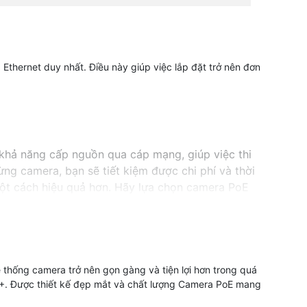
thernet duy nhất. Điều này giúp việc lắp đặt trở nên đơn
khả năng cấp nguồn qua cáp mạng, giúp việc thi
ừng camera, bạn sẽ tiết kiệm được chi phí và thời
ột cách hiệu quả hơn. Hãy lựa chọn camera PoE
thống camera trở nên gọn gàng và tiện lợi hơn trong quá
65+. Được thiết kế đẹp mắt và chất lượng Camera PoE mang