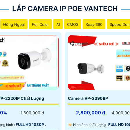
LẮP CAMERA IP POE VANTECH
Hồng Ngoại
Full Color
AI
CMOS
Xoay 360
Speed Do
P-2220IP Chất Lượng
Camera VP-2390BP
30%
2,800,000 ₫
1,600,000 ₫
4,000,00
FULL HD 1080P .
FULL HD 10
lượng hình :
🔅 Hình ảnh chất lượng :