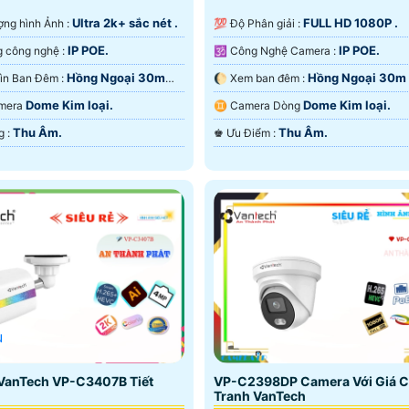
Ultra 2k+ sắc nét .
FULL HD 1080P .
lượng hình Ảnh :
💯 Độ Phân giải :
IP POE.
IP POE.
⚜️ Sử dụng công nghệ :
🕉️ Công Nghệ Camera :
Hồng Ngoại 30m
Hồng Ngoại 30m
🌜 Tầm Nhìn Ban Đêm :
🌔 Xem ban đêm :
ại SMD.
Ngoại SMD.
Dome Kim loại.
Dome Kim loại.
amera
♊ Camera Dòng
Thu Âm.
Thu Âm.
️₤ Khả Năng :
️♚ Ưu Điểm :
u
VanTech VP-C3407B Tiết
VP-C2398DP Camera Với Giá 
Tranh VanTech