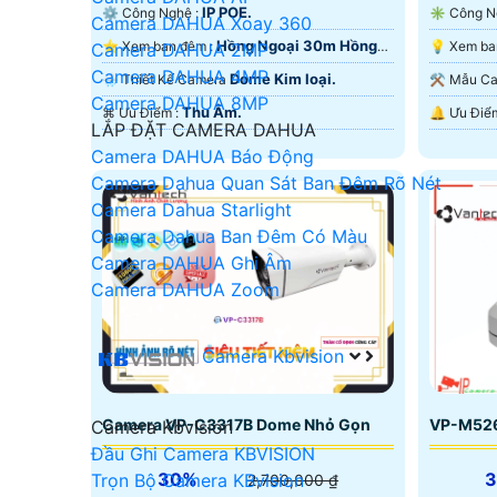
IP POE.
⚙ Công Nghệ :
Camera DAHUA Xoay 360
Hồng Ngoại 30m Hồng
⭐ Xem ban đêm :
Camera DAHUA 2MP
Ngoại SMD.
Ngoại SM
Camera DAHUA 4MP
Dome Kim loại.
🌧️ Thiết Kế Camera
⚒ Mẫu 
Camera DAHUA 8MP
Thu Âm.
️⌘ Ưu Điểm :
LẮP ĐẶT CAMERA DAHUA
Camera DAHUA Báo Động
Camera Dahua Quan Sát Ban Đêm Rõ Nét
Camera Dahua Starlight
Camera Dahua Ban Đêm Có Màu
Camera DAHUA Ghi Âm
Camera DAHUA Zoom
Camera Kbvision
Camera VP-C3317B Dome Nhỏ Gọn
VP-M526
Camera Kbvision
Đầu Ghi Camera KBVISION
30%
Trọn Bộ Camera KBvision
2,700,000 ₫