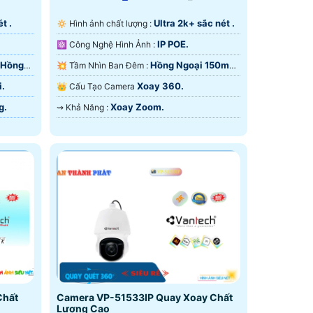
t .
Ultra 2k+ sắc nét .
🔅 Hình ảnh chất lượng :
IP POE.
⚛️ Công Nghệ Hình Ảnh :
 Hồng
Hồng Ngoại 150m
💥 Tầm Nhìn Ban Đêm :
Hồng Ngoại SMD.
i.
Xoay 360.
👑 Cấu Tạo Camera
g.
Xoay Zoom.
️⇝ Khả Năng :
Chất
Camera VP-51533IP Quay Xoay Chất
Lượng Cao