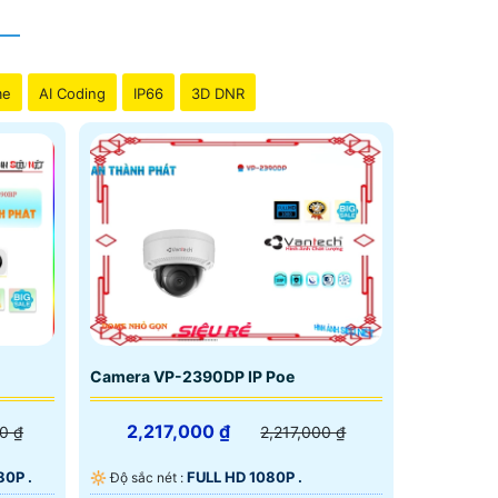
me
AI Coding
IP66
3D DNR
Camera VP-2390DP IP Poe
2,217,000 ₫
0 ₫
2,217,000 ₫
80P .
FULL HD 1080P .
🔆 Độ sắc nét :