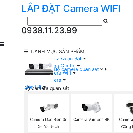
LẮP ĐẶT
Camera
WIFI
0938.11.23.99
DANH MỤC
SẢN PHẨM
lắp Đặt Camera Quan Sát
Lắp Bộ Camera Giá Rẻ
Bộ camera quan sát
Lắp Đặt Camera Wifi
Đầu Ghi Camera
Liên Hệ
Bộ camera quan sát
Camera HIKVISION Trọn Bộ
Camera KBVISION Trọn Bộ
Camera DAHUA Trọn Bộ
Camera giá Rẻ Trọn Bộ
Camera Đọc Biển Số
Camera Vantech 4K
Camera
Bộ Camera Nên Dùng
Xe Vantech
Công 
Bộ Camera Có Màu Ban Đêm