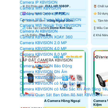
Camera IP KBVISION
FULL HD 1080P .
☀️ Độ Phân giải :
🦉 Chất 
Camera Wifi KBVISION
IP POE.
Camera Wifi 360 KBVISION
⚛️ Công Nghệ Camera :
Camera Wifi Trong Nhà KBVISION
Hồng Ngoại 30m
🌔 Xem ban đêm :
Camera Wifi Ngoài Trời KBVISION
Starlight.
Hồng Ngo
Dome Kim loại.
💦 Cấu Tạo Camera
↕️ Mẫu C
Camera Ai KBVISION
Thu Âm.
️↭ Ưu Điểm :
Camera KBVISION XOAY 360
Camera KBVISION 2.0 MP
Camera KBVISION 4.0 MP
Camera KBVISION 8.0 MP
LẮP ĐẶT CAMERA KBVISION
Camera KBVISION Báo Động
Camera KBVISION Ghi Âm
Camera KBVISION Zoom Xa
Camera KBVISION có Màu Ban Đêm
Camera KBVISION có Màu Sắc Khi Ánh Sáng Yế
Camera Quan Sát Ban Đêm Rõ Nét KBVISION
VP-I2696BP-A Camera Hồng Ngoại
Camera 
2MP
Kiệm