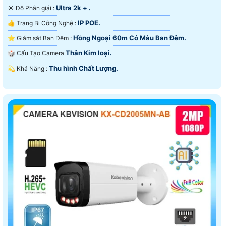
Ultra 2k + .
☀️ Độ Phân giải :
IP POE.
👍 Trang Bị Công Nghệ :
Hồng Ngoại 60m Có Màu Ban Ðêm.
⭐ Giám sát Ban Đêm :
Thân Kim loại.
🎲 Cấu Tạo Camera
Thu hình Chất Lượng.
️💫 Khả Năng :