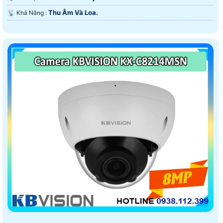
Thu Âm Và Loa.
️📡 Khả Năng :