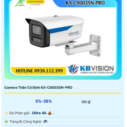
Camera Thân Cố Định KX-C8003SN-PRO
5%-35%
00 ₫
Ultra 4k 👍🏾 .
✨ Độ Phân giải :
IP.
✳️ Trang Bị Công Nghệ :