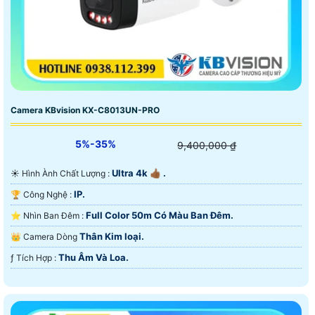
Camera KBvision KX-C8013UN-PRO
5%-35%
9,400,000 ₫
Ultra 4k 👍🏾 .
☀️ Hình Ành Chất Lượng :
IP.
🏆 Công Nghệ :
Full Color 50m Có Màu Ban Ðêm.
⭐ Nhìn Ban Đêm :
Thân Kim loại.
👑 Camera Dòng
Thu Âm Và Loa.
️ƒ Tích Hợp :