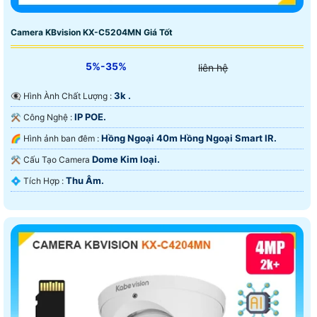
Camera KBvision KX-C5204MN Giá Tốt
5%-35%
liên hệ
3k .
👁️‍🗨 Hình Ành Chất Lượng :
IP POE.
⚒ Công Nghệ :
Hồng Ngoại 40m Hồng Ngoại Smart IR.
🌈 Hình ảnh ban đêm :
Dome Kim loại.
⚒ Cấu Tạo Camera
Thu Âm.
️💠 Tích Hợp :