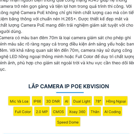
kiệm được chi phí và thời gian. Đồng thời, dòng camera Po
camera trở nên gọn gàng và tiện lợi hơn trong quá trình thi công. Với
KBvision cũng mang đến khả năng quản lý và điều khiển hệ
công nghệ Camera PoE không chỉ ghi hình chất lượng cao mà còn tiế
thống mạng một cách hiệu quả hơn. Hãy lựa chọn camera
kiệm băng thông với chuẩn nén H.265+. Được thiết kế đẹp mắt và
chất lượng Camera PoE mang đến trải nghiệm giám sát tuyệt vời cho
PoE KBvision để nâng cao hiệu suất và tiết kiệm chi phí cho
người dùng.
hệ thống giám sát của bạn.
Camera có màu ban đêm 70m là loại camera giám sát cho phép ghi
hình màu sắc rõ ràng ngay cả trong điều kiện ánh sáng yếu hoặc ban
đêm. Với khả năng quan sát lên đến 70m, camera này sử dụng công
nghệ LED hồng ngoại thông minh hoặc Full Color để duy trì chất lượn
hình ảnh, phù hợp cho giám sát ngoài trời và khu vực cần theo dõi liê
tục.
LẮP CAMERA IP POE KBVISION
Mic Và Loa
IP66
3D DNR
AI
Dual Light
78°
Hồng Ngoại
Full Color
2.0 MP
CMOS
Xoay 360
Thân
AI Coding
Speed Dome