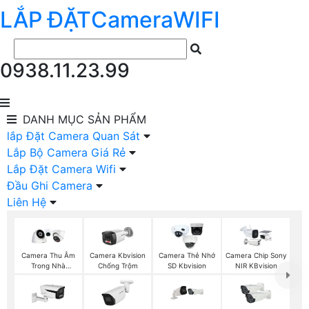
LẮP ĐẶT
Camera
WIFI
0938.11.23.99
DANH MỤC
SẢN PHẨM
lắp Đặt Camera Quan Sát
Lắp Bộ Camera Giá Rẻ
Lắp Đặt Camera Wifi
Đầu Ghi Camera
Liên Hệ
Camera Thu Âm
Camera Kbvision
Camera Thẻ Nhớ
Camera Chip Sony
Trong Nhà
Chống Trộm
SD Kbvision
NIR KBvision
Kbvision