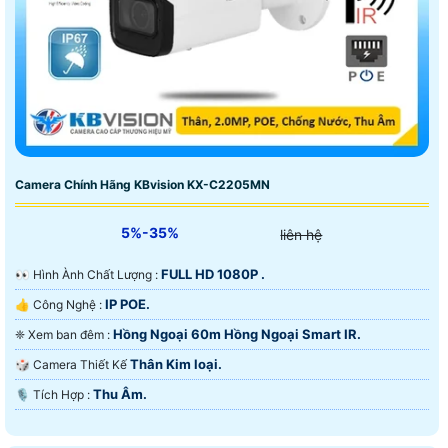
Camera Chính Hãng KBvision KX-C2205MN
5%-35%
liên hệ
FULL HD 1080P .
️👀 Hình Ành Chất Lượng :
IP POE.
👍 Công Nghệ :
Hồng Ngoại 60m Hồng Ngoại Smart IR.
❈ Xem ban đêm :
Thân Kim loại.
🎲 Camera Thiết Kế
Thu Âm.
️🎙 Tích Hợp :