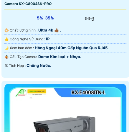
Camera KX-C8004SN-PRO
5%-35%
00 ₫
Ultra 4k 👍🏾 .
🔆 Chất lượng hình :
IP.
👍 Công Nghệ Sử Dụng :
Hồng Ngoại 40m Cấp Nguồn Qua RJ45.
🌛 Xem ban đêm :
Dome Kim loại + Nhựa.
🤹 Cấu Tạo Camera
Chống Nước.
️⌘ Tích Hợp :