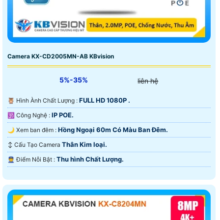
Camera KX-CD2005MN-AB KBvision
5%-35%
liên hệ
FULL HD 1080P .
🦉 Hình Ành Chất Lượng :
IP POE.
🕉️ Công Nghệ :
Hồng Ngoại 60m Có Màu Ban Ðêm.
🌙 Xem ban đêm :
Thân Kim loại.
↕️ Cấu Tạo Camera
Thu hình Chất Lượng.
️👮 Điểm Nỗi Bật :