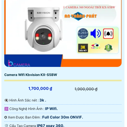
Camera Wifi Kbvision KX-S5BW
1,700,000 ₫
1,900,000 ₫
3k .
👁️‍🗨 Hình Ảnh Sắc nét :
IP Wifi.
🕉️ Công Nghệ Hình Ảnh :
Full Color 30m ONVIF.
✪ Xem Được Ban Đêm :
IP67 xoay 360.
🛡 Cấu Tạo Camera