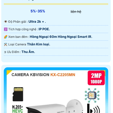
5%-35%
liên hệ
Ultra 2k + .
👁 Độ Phân giải :
IP POE.
🕉️ Tích hợp công nghệ :
Hồng Ngoại 60m Hồng Ngoại Smart IR.
🌈 Xem ban đêm :
Thân Kim loại.
⚒ Loại Camera
Thu Âm.
️➲ Ưu Điểm :