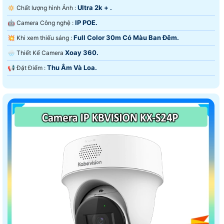
Ultra 2k + .
🔅 Chất lượng hình Ảnh :
IP POE.
🤖️ Camera Công nghệ :
Full Color 30m Có Màu Ban Ðêm.
💥 Khi xem thiếu sáng :
Xoay 360.
🌧️ Thiết Kế Camera
Thu Âm Và Loa.
️📢 Đặt Điểm :