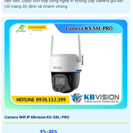
tiên tiến. Được tích hợp công nghệ IP Không Dây camera giữ kết
nối mạng ổn định và nhanh chóng
Camera Wifi IP KBvision KX-S8L-PRO
5%-35%