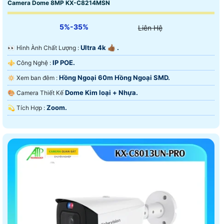
Camera Dome 8MP KX-C8214MSN
5%-35%
Liên Hệ
Ultra 4k 👍🏾 .
️👀 Hình Ành Chất Lượng :
IP POE.
⚜️ Công Nghệ :
Hồng Ngoại 60m Hồng Ngoại SMD.
🔅 Xem ban đêm :
Dome Kim loại + Nhựa.
🎨 Camera Thiết Kế
Zoom.
️💫 Tích Hợp :