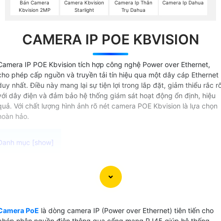
Bán Camera
Camera Kbvision
Camera Ip Thân
Camera Ip Dahua
Kbvision 2MP
Starlight
Trụ Dahua
CAMERA IP POE KBVISION
Camera IP POE Kbvision tích hợp công nghệ Power over Ethernet,
cho phép cấp nguồn và truyền tải tín hiệu qua một dây cáp Ethernet
duy nhất. Điều này mang lại sự tiện lợi trong lắp đặt, giảm thiểu rắc rố
với dây điện và đảm bảo hệ thống giám sát hoạt động ổn định, hiệu
quả. Với chất lượng hình ảnh rõ nét camera POE Kbvision là lựa chọn
hoàn hảo.
Dòng camera PoE KBvision (Power over Ethernet) là lựa
chọn lý tưởng cho hệ thống giám sát mạng nhờ vào khả
năng cấp nguồn qua cáp mạng, giúp việc thi công trở nên
dễ dàng hơn và an toàn hơn. Với việc không cần thiết kế và
Camera PoE
là dòng camera IP (Power over Ethernet) tiên tiến cho
thi công dây cấp nguồn riêng cho từng camera, bạn sẽ tiết
phép nhận nguồn điện thông qua cổng mạng RJ45 giúp hệ thống