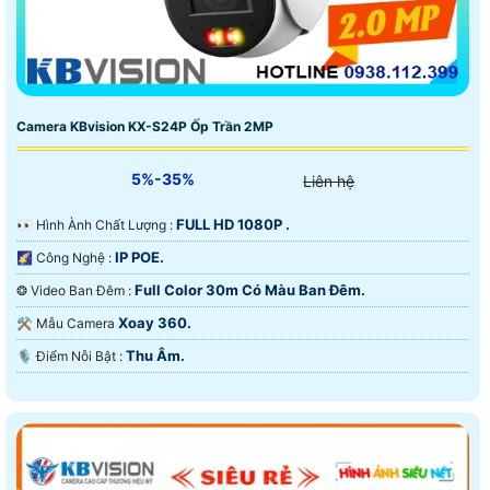
Camera KBvision KX-S24P Ốp Trần 2MP
5%-35%
Liên hệ
FULL HD 1080P .
️👀 Hình Ành Chất Lượng :
IP POE.
🌠 Công Nghệ :
Full Color 30m Có Màu Ban Ðêm.
❂ Video Ban Đêm :
Xoay 360.
⚒ Mẫu Camera
Thu Âm.
️🎙 Điểm Nỗi Bật :