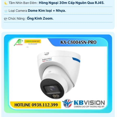
Hồng Ngoại 30m Cấp Nguồn Qua RJ45.
🌜 Tầm Nhìn Ban Đêm :
Dome Kim loại + Nhựa.
🌧️ Loại Camera
Ống Kính Zoom.
️ლ Chức Năng :