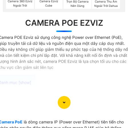
Camera 360 Ezviz
Camera Ezviz
Trọn Bộ Camera
Camera Thu Âm
Ngoài Trời
Cube
Nên Dùng
Ngoài Trời Dahua
CAMERA POE EZVIZ
Camera POE Ezviz sử dụng công nghệ Power over Ethernet (PoE),
giúp truyền tải cả dữ liệu và nguồn điện qua một dây cáp duy nhất.
Điều này không chỉ giúp giảm thiểu sự phức tạp của hệ thống dây nố
mà còn tiết kiệm chi phí lắp đặt. Với khả năng kết nối ổn định và chất
lượng hình ảnh sắc nét, camera POE Ezviz là lựa chọn tối ưu cho các
khu vực cần giám sát liên tục
Dòng camera PoE Ezviz (Power over Ethernet) là lựa chọn
lý tưởng cho hệ thống giám sát mạng nhờ vào khả năng cấ
nguồn qua cáp mạng, giúp việc thi công trở nên dễ dàng
hơn và an toàn hơn. Với việc không cần thiết kế và thi công
Camera PoE
là dòng camera IP (Power over Ethernet) tiên tiến cho
dây cấp nguồn riêng cho từng camera, bạn sẽ tiết kiệm
phép nhận nguồn điện thông qua cổng mạng RJ45 giúp hệ thống