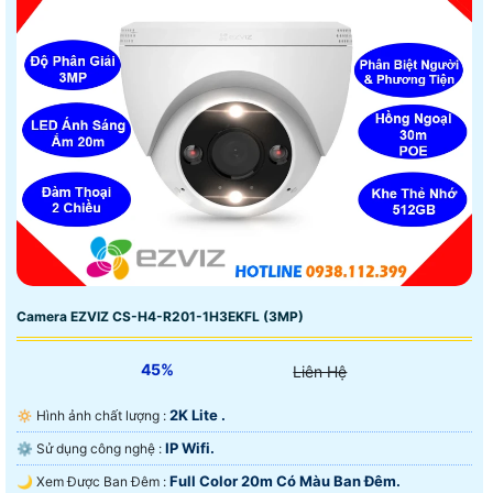
Camera EZVIZ CS-H4-R201-1H3EKFL (3MP)
45%
Liên Hệ
2K Lite .
🔅 Hình ảnh chất lượng :
IP Wifi.
⚙ Sử dụng công nghệ :
Full Color 20m Có Màu Ban Ðêm.
🌙 Xem Được Ban Đêm :