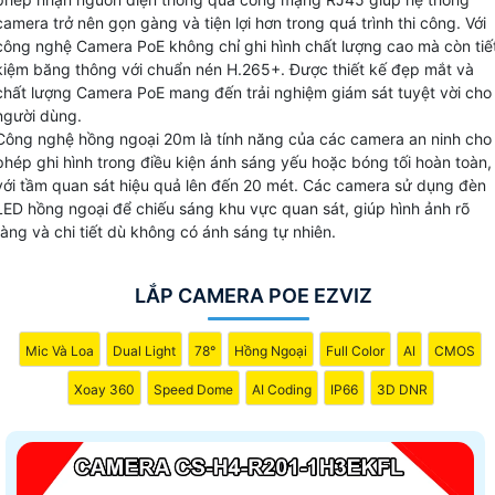
được chi phí và thời gian. Đồng thời, dòng camera PoE
camera trở nên gọn gàng và tiện lợi hơn trong quá trình thi công. Với
Ezviz cũng mang đến khả năng quản lý và điều khiển hệ
công nghệ Camera PoE không chỉ ghi hình chất lượng cao mà còn tiế
thống mạng một cách hiệu quả hơn. Hãy lựa chọn camera
kiệm băng thông với chuẩn nén H.265+. Được thiết kế đẹp mắt và
chất lượng Camera PoE mang đến trải nghiệm giám sát tuyệt vời cho
PoE Ezviz để nâng cao hiệu suất và tiết kiệm chi phí cho hệ
người dùng.
thống giám sát của bạn.
Công nghệ hồng ngoại 20m là tính năng của các camera an ninh cho
phép ghi hình trong điều kiện ánh sáng yếu hoặc bóng tối hoàn toàn,
với tầm quan sát hiệu quả lên đến 20 mét. Các camera sử dụng đèn
LED hồng ngoại để chiếu sáng khu vực quan sát, giúp hình ảnh rõ
ràng và chi tiết dù không có ánh sáng tự nhiên.
LẮP CAMERA POE EZVIZ
Mic Và Loa
Dual Light
78°
Hồng Ngoại
Full Color
AI
CMOS
Xoay 360
Speed Dome
AI Coding
IP66
3D DNR