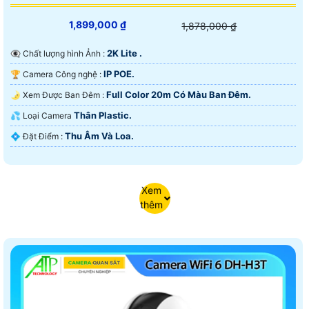
1,899,000 ₫
1,878,000 ₫
2K Lite .
👁️‍🗨 Chất lượng hình Ảnh :
IP POE.
🏆 Camera Công nghệ :
Full Color 20m Có Màu Ban Ðêm.
🌛 Xem Được Ban Đêm :
Thân Plastic.
💦 Loại Camera
Thu Âm Và Loa.
️💠 Đặt Điểm :
Xem
thêm