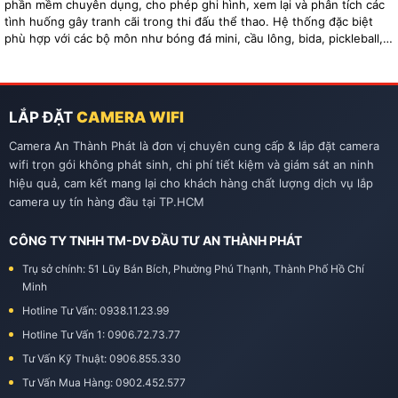
phần mềm chuyên dụng, cho phép ghi hình, xem lại và phân tích các
tình huống gây tranh cãi trong thi đấu thể thao. Hệ thống đặc biệt
phù hợp với các bộ môn như bóng đá mini, cầu lông, bida, pickleball,
tennis…
LẮP ĐẶT
CAMERA WIFI
Camera An Thành Phát là đơn vị chuyên cung cấp & lắp đặt camera
wifi trọn gói không phát sinh, chi phí tiết kiệm và giám sát an ninh
hiệu quả, cam kết mang lại cho khách hàng chất lượng dịch vụ lắp
camera uy tín hàng đầu tại TP.HCM
CÔNG TY TNHH TM-DV ĐẦU TƯ AN THÀNH PHÁT
Trụ sở chính: 51 Lũy Bán Bích, Phường Phú Thạnh, Thành Phố Hồ Chí
Minh
Hotline Tư Vấn: 0938.11.23.99
Hotline Tư Vấn 1: 0906.72.73.77
Tư Vấn Kỹ Thuật: 0906.855.330
Tư Vấn Mua Hàng: 0902.452.577