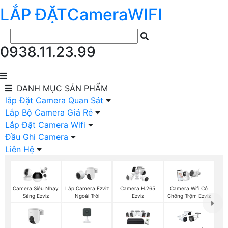
LẮP ĐẶT
Camera
WIFI
0938.11.23.99
DANH MỤC
SẢN PHẨM
lắp Đặt Camera Quan Sát
Lắp Bộ Camera Giá Rẻ
Lắp Đặt Camera Wifi
Đầu Ghi Camera
Liên Hệ
Lắp Camera Ezviz
Camera Siêu Nhạy
Camera H.265
Camera Wifi Có
Ngoài Trời
Sáng Ezviz
Ezviz
Chống Trộm Ezviz