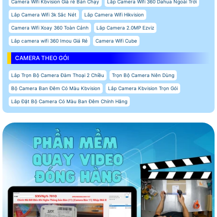
Camera Wifi Kbvision Giá rẻ Bán Chạy
Lắp Camera Wifi 360 Dahua Ngoài Trời
Lắp Camera Wifi 3k Sắc Nét
Lắp Camera Wifi Hikvision
Camera Wifi Xoay 360 Toàn Cảnh
Lắp Camera 2.0MP Ezviz
Lắp camera wifi 360 Imou Giá Rẻ
Camera Wifi Cube
CAMERA THEO GÓI
Lắp Trọn Bộ Camera Đàm Thoại 2 Chiều
Trọn Bộ Camera Nên Dùng
Bộ Camera Ban Đêm Có Màu Kbvision
Lắp Camera Kbvision Trọn Gói
Lắp Đặt Bộ Camera Có Màu Ban Đêm Chính Hãng