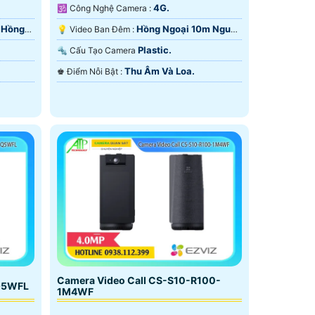
4G.
🕉️ Công Nghệ Camera :
 Hồng
Hồng Ngoại 10m Nguồn
💡 Video Ban Đêm :
Pin Sạc.
Plastic.
🔩 Cấu Tạo Camera
Thu Âm Và Loa.
️♚ Điểm Nỗi Bật :
Camera Video Call CS-S10-R100-
Q5WFL
1M4WF