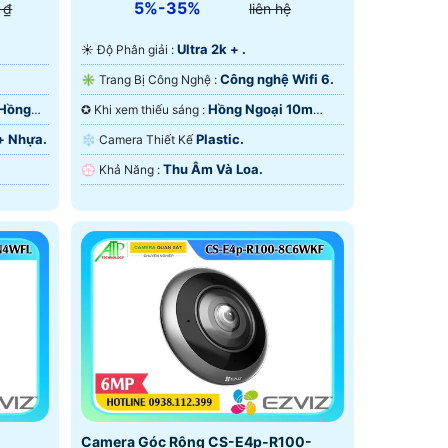
5%-35%
 ₫
liên hệ
Ultra 2k + .
☀️ Độ Phân giải :
Công nghệ Wifi 6.
✳️ Trang Bị Công Nghệ :
 Hồng
Hồng Ngoại 10m
✪ Khi xem thiếu sáng :
Công Nghệ Chuyên Dụng.
+ Nhựa.
Plastic.
❄ Camera Thiết Kế
Thu Âm Và Loa.
️💮 Khả Năng :
Camera Góc Rộng CS-E4p-R100-