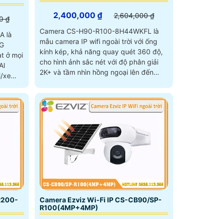
2,400,000 ₫
2,604,000 ₫
0 ₫
Camera CS-H90-R100-8H44WKFL là
A là
mẫu camera IP wifi ngoài trời với ống
4G
kính kép, khả năng quay quét 360 độ,
ạt ở mọi
cho hình ảnh sắc nét với độ phân giải
2K+ và tầm nhìn hồng ngoại lên đến
i/xe
30m, hỗ trợ xem màu ban đêm. Thiết bị
 và chế
tích hợp chức năng đàm thoại 2 chiều,
cảnh báo bằng đèn và còi hú, đạt
chuẩn chống nước IP65, giúp hoạt
động bền bỉ dưới mọi điều kiện thời tiết
Camera an ninh CS-H90-R100-
8H44WKFL là camera đa năng kết hợp
cảnh báo ngay lập tức và thông báo
qua phần mềm trên điện thoại
R200-
Camera Ezviz Wi-Fi IP CS-CB90/SP-
R100(4MP+4MP)