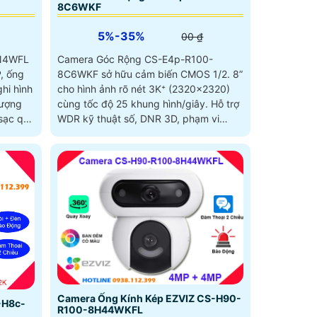
8C6WKF
5%-35%
00 ₫
1N4WFL
Camera Góc Rộng CS-E4p-R100-
P, ống
8C6WKF sở hữu cảm biến CMOS 1/2. 8”
hi hình
cho hình ảnh rõ nét 3K⁺ (2320×2320)
cùng tốc độ 25 khung hình/giây. Hỗ trợ
sạc qua
WDR kỹ thuật số, DNR 3D, phạm vi
ạt động
hồng...
 từ 15m
Camera Ống Kính Kép EZVIZ CS-H90-
-H8c-
R100-8H44WKFL