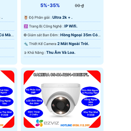
5%-35%
00 ₫
 .
Ultra 2k + .
🦉 Độ Phân giải :
IP Wifi.
🕉️ Trang Bị Công Nghệ :
 Có Màu
Hồng Ngoại 35m Có
❂ Giám sát Ban Đêm :
Màu Ban Ðêm.
2 Mắt Ngoài Trời.
🔩 Thiết Kế Camera
Thu Âm Và Loa.
️➲ Khả Năng :