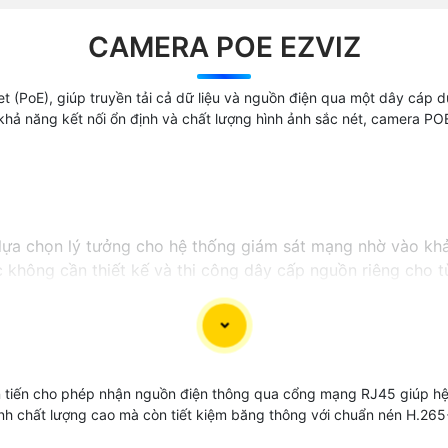
CAMERA POE EZVIZ
(PoE), giúp truyền tải cả dữ liệu và nguồn điện qua một dây cáp du
i khả năng kết nối ổn định và chất lượng hình ảnh sắc nét, camera PO
lựa chọn lý tưởng cho hệ thống giám sát mạng nhờ vào khả
 không cần thiết kế và thi công dây cấp nguồn riêng cho t
ng đến khả năng quản lý và điều khiển hệ thống mạng một 
cho hệ thống giám sát của bạn.
n tiến cho phép nhận nguồn điện thông qua cổng mạng RJ45 giúp hệ 
hình chất lượng cao mà còn tiết kiệm băng thông với chuẩn nén H.2