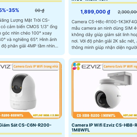
5%-35%
00 ₫
1,899,000 ₫
2,300,00
ăng Lượng Mặt Trời CS-
Camera CS-H8c-R100-1K3KF4G
có cảm biến CMOS 1/3" ống
mẫu camera an ninh dùng SIM 
 góc nhìn chéo 100° xoay
không dây giúp giám sát linh ho
và nghiêng 65°. Hình ảnh
nơi. Với độ phân giải 2K sắc nét, AI
i độ phân giải 4MP tầm nhìn
thông minh giúp nhận diện ngườ
 15m pin 10400mAh sạc bằng
chính xác, cùng hồng ngoại 30m
ng mặt trời và khả năng chống
độ màu ban đêm
 tiết bền bỉ nhờ IP65
Giám Sát CS-C6N-R200-
Camera IP Wifi Ezviz CS-HB8-
1M8WFL