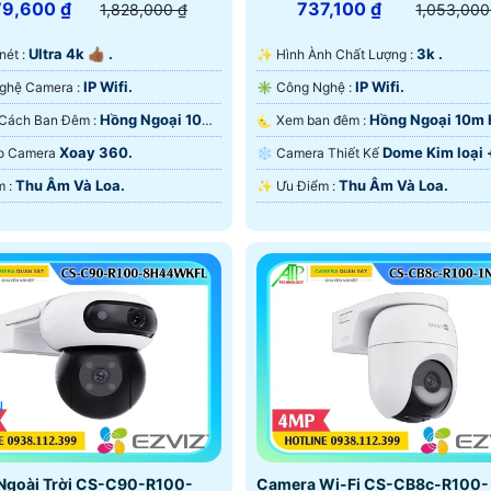
79,600 ₫
737,100 ₫
1,828,000 ₫
1,053,000
Ultra 4k 👍🏾 .
3k .
ắc nét :
✨ Hình Ành Chất Lượng :
IP Wifi.
IP Wifi.
⚜️ Công Nghệ Camera :
✳️ Công Nghệ :
Hồng Ngoại 10m
Hồng Ngoại 10m
✪ Khoảng Cách Ban Đêm :
🌜 Xem ban đêm :
ại Smart IR.
Ngoại SMD.
Xoay 360.
Dome Kim loại 
Tạo Camera
❄ Camera Thiết Kế
Thu Âm Và Loa.
Thu Âm Và Loa.
️📡 Ưu Điểm :
️✨ Ưu Điểm :
u
Ngoài Trời CS-C90-R100-
Camera Wi-Fi CS-CB8c-R100-