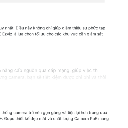
y nhất. Điều này không chỉ giúp giảm thiểu sự phức tạp
E Ezviz là lựa chọn tối ưu cho các khu vực cần giám sát
 năng cấp nguồn qua cáp mạng, giúp việc thi
ừng camera, bạn sẽ tiết kiệm được chi phí và thời
cách hiệu quả hơn. Hãy lựa chọn camera PoE
thống camera trở nên gọn gàng và tiện lợi hơn trong quá
65+. Được thiết kế đẹp mắt và chất lượng Camera PoE mang