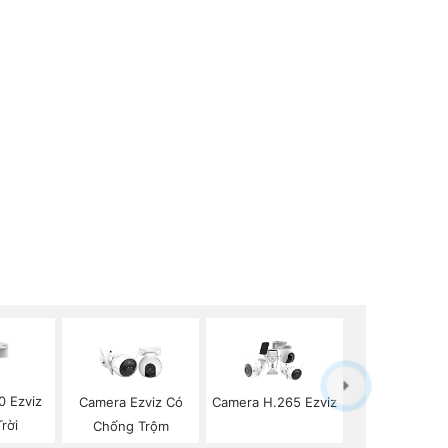
0 Ezviz
Camera Ezviz Có
Camera H.265 Ezviz
rời
Chống Trộm