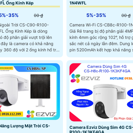
L Ống Kính Kép
1N4WFL
5%-35%
5%-35%
00 ₫
00 ₫
goài Trời CS-C90-R100-
Camera Wi-Fi CS-CB8c-R100-
 Ống Kính Kép là dòng
Giá Rẻ trang bị độ phân giải 4M
 độ phân giải vượt trội lên
kính 4mm góc rộng 102°, hỗ trợ g
đây là camera có khả năng
sắc nét cả ngày lẫn đêm. Dung lượng
y 360 độ với 2 ống kính hổ trợ
pin 5200mAh kết hợp khả năng 
quả hơn. Tầm nhìn hồng
tấm năng lượng mặt trời giúp ho
n đêm 30m kết hợp mic-loa
ổn định ngoài trời, tầm quan sát
n người-xe bằng AI tăng khả
đến 20m
m sát
Năng Lượng Mặt Trời CS-
Camera Ezviz Dùng Sim 4G CS
R100-1K3KF4GA