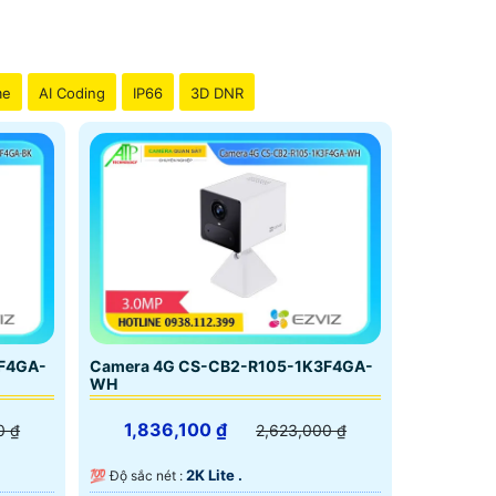
me
AI Coding
IP66
3D DNR
F4GA-
Camera 4G CS-CB2-R105-1K3F4GA-
WH
1,836,100 ₫
0 ₫
2,623,000 ₫
2K Lite .
💯 Độ sắc nét :