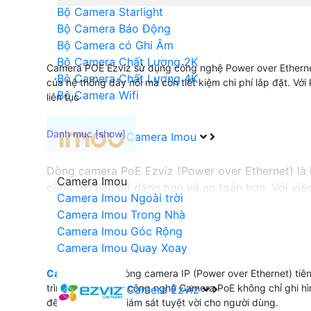
Bộ Camera Starlight
Bộ Camera Báo Động
Bộ Camera có Ghi Âm
Bộ Camera Chất Lượng 2K
Camera POE Ezviz sử dụng công nghệ Power over Ethernet 
Bộ Camera Chất Lượng 4K
của hệ thống dây nối mà còn tiết kiệm chi phí lắp đặt. Vớ
Bộ Camera Wifi
liên tục
Camera Imou
Dòng camera PoE Ezviz (Power over Ethernet) là 
Camera Imou
công trở nên dễ dàng hơn và an toàn hơn. Với việc
Camera Imou Ngoài trời
gian. Đồng thời, dòng camera PoE Ezviz cũng ma
Camera Imou Trong Nhà
Ezviz để nâng cao hiệu suất và tiết kiệm chi phí 
Camera Imou Góc Rộng
Camera Imou Quay Xoay
Camera PoE
là dòng camera IP (Power over Ethernet) tiê
'
trình thi công. Với công nghệ Camera PoE không chỉ ghi 
Camera Ezviz
đến trải nghiệm giám sát tuyệt vời cho người dùng.