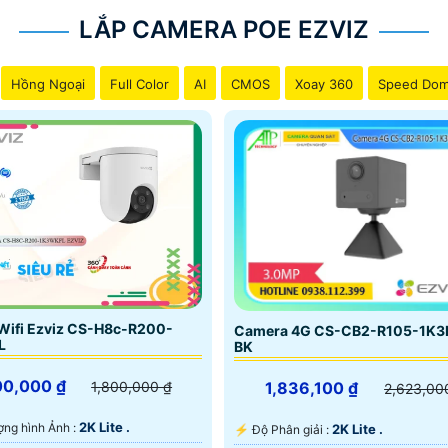
LẮP CAMERA POE EZVIZ
Hồng Ngoại
Full Color
AI
CMOS
Xoay 360
Speed Do
Wifi Ezviz CS-H8c-R200-
Camera 4G CS-CB2-R105-1K3
L
BK
00,000 ₫
1,836,100 ₫
1,800,000 ₫
2,623,00
2K Lite .
lượng hình Ảnh :
2K Lite .
️⚡ Độ Phân giải :