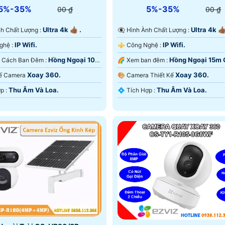
5%-35%
5%-35%
00 ₫
00 ₫
Ultra 4k 👍🏾 .
Ultra 4k 👍🏾
nh Ành Chất Lượng :
👁️‍🗨 Hình Ành Chất Lượng :
IP Wifi.
IP Wifi.
🕉️ Công Nghệ :
⚜️ Công Nghệ :
Hồng Ngoại 10m
Hồng Ngoại 15m
🌚 Khoảng Cách Ban Đêm :
🌈 Xem ban đêm :
an Ðêm.
Ban Ðêm.
Xoay 360.
Xoay 360.
t Kế Camera
🎨 Camera Thiết Kế
Thu Âm Và Loa.
Thu Âm Và Loa.
️📡 Tích Hợp :
️💠 Tích Hợp :