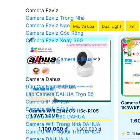
Camera Ezviz
Camera Ezviz Trong Nhà
Camera Ezviz Ngoài Trời
Mic Và Loa
Dual Light
78°
Camera Ezviz Góc Rộng
Camera Ezviz Xoay 360
Camera Dahua
Camera Dahua
Đầu Ghi Hình DAHUA
Lắp Camera DAHUA Trọn Bộ
Camera IP DAHUA
Camera 
1K3WKF
Camera Wifi DAHUA
Camera Wifi Ezviz CS-H6c-R105-
1L3WF 3.0MP
Camera Wifi 360 DAHUA
1,6
Camera Wifi Trong Nhà DAHUA
1,100,000 ₫
1,300,000 ₫
Camera Wifi Ngoài Trời DAHUA
️⚡ Chất 
Camera DAHUA AI