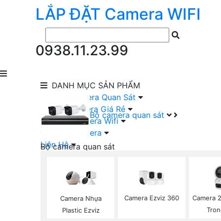
LẮP ĐẶT
Camera
WIFI
0938.11.23.99
DANH MỤC
SẢN PHẨM
lắp Đặt Camera Quan Sát
Lắp Bộ Camera Giá Rẻ
Bộ camera quan sát
Lắp Đặt Camera Wifi
Đầu Ghi Camera
Liên Hệ
Bộ camera quan sát
Camera HIKVISION Trọn Bộ
Camera KBVISION Trọn Bộ
Camera DAHUA Trọn Bộ
Camera giá Rẻ Trọn Bộ
Camera Ezviz 360
Camera 2
Camera Nhựa
Bộ Camera Nên Dùng
Tron
Plastic Ezviz
Bộ Camera Có Màu Ban Đêm