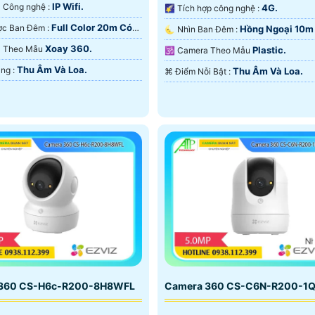
IP Wifi.
🌠 Camera Công nghệ :
4G.
🌠 Tích hợp công nghệ :
Full Color 20m Có
❈ Xem Được Ban Đêm :
Hồng Ngoại 10m
🌜 Nhìn Ban Đêm :
 Ðêm.
Ngoại SMD.
Xoay 360.
ra Theo Mẫu
Plastic.
🕉️ Camera Theo Mẫu
Thu Âm Và Loa.
️✤ Chức Năng :
Thu Âm Và Loa.
️⌘ Điểm Nỗi Bật :
 360 CS-H6c-R200-8H8WFL
Camera 360 CS-C6N-R200-1