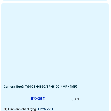
Camera Ngoài Trời CS-HB90/SP-R100(4MP+4MP)
5%-35%
00 ₫
Ultra 2k + .
👁️‍🗨 Hình ảnh chất lượng :