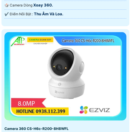
Xoay 360.
🎲 Camera Dòng
Thu Âm Và Loa.
️✔️ Điểm Nỗi Bật :
Camera 360 CS-H6c-R200-8H8WFL