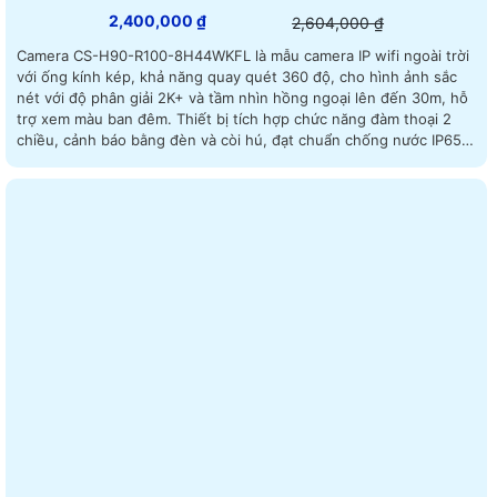
2,400,000 ₫
2,604,000 ₫
Camera CS-H90-R100-8H44WKFL là mẫu camera IP wifi ngoài trời
với ống kính kép, khả năng quay quét 360 độ, cho hình ảnh sắc
nét với độ phân giải 2K+ và tầm nhìn hồng ngoại lên đến 30m, hỗ
trợ xem màu ban đêm. Thiết bị tích hợp chức năng đàm thoại 2
chiều, cảnh báo bằng đèn và còi hú, đạt chuẩn chống nước IP65,
giúp hoạt động bền bỉ dưới mọi điều kiện thời tiết Camera an ninh
CS-H90-R100-8H44WKFL là camera đa năng kết hợp cảnh báo
ngay lập tức và thông báo qua phần mềm trên điện thoại