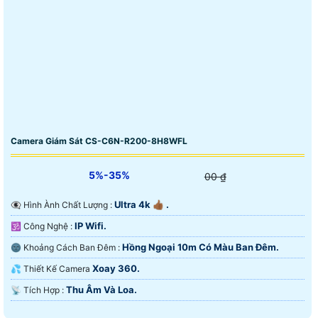
Camera Giám Sát CS-C6N-R200-8H8WFL
5%-35%
00 ₫
Ultra 4k 👍🏾 .
👁️‍🗨 Hình Ành Chất Lượng :
IP Wifi.
🕉️ Công Nghệ :
Hồng Ngoại 10m Có Màu Ban Ðêm.
🌚 Khoảng Cách Ban Đêm :
Xoay 360.
💦 Thiết Kế Camera
Thu Âm Và Loa.
️📡 Tích Hợp :