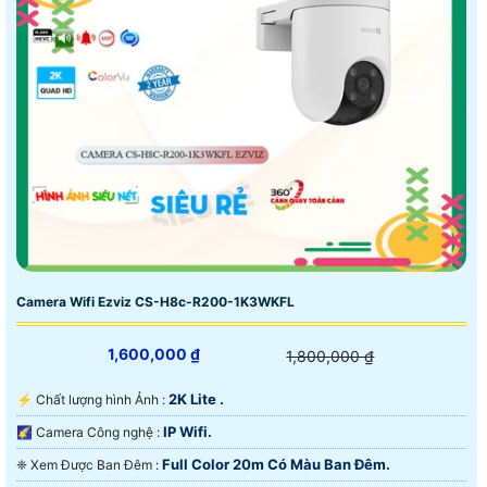
Camera Wifi Ezviz CS-H8c-R200-1K3WKFL
1,600,000 ₫
1,800,000 ₫
2K Lite .
️⚡ Chất lượng hình Ảnh :
IP Wifi.
🌠 Camera Công nghệ :
Full Color 20m Có Màu Ban Ðêm.
❈ Xem Được Ban Đêm :