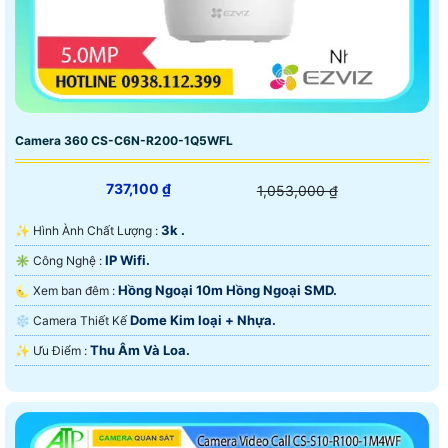
Camera 360 CS-C6N-R200-1Q5WFL
737,100 ₫
1,053,000 ₫
3k .
✨ Hình Ành Chất Lượng :
IP Wifi.
✳️ Công Nghệ :
Hồng Ngoại 10m Hồng Ngoại SMD.
🌜 Xem ban đêm :
Dome Kim loại + Nhựa.
❄ Camera Thiết Kế
Thu Âm Và Loa.
️✨ Ưu Điểm :