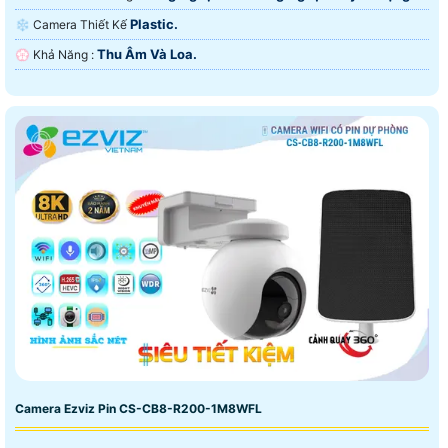
Plastic.
❄ Camera Thiết Kế
Thu Âm Và Loa.
️💮 Khả Năng :
Camera Ezviz Pin CS-CB8-R200-1M8WFL