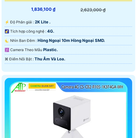
1,836,100 ₫
2,623,000 ₫
2K Lite .
️⚡ Độ Phân giải :
4G.
🌠 Tích hợp công nghệ :
Hồng Ngoại 10m Hồng Ngoại SMD.
🌜 Nhìn Ban Đêm :
Plastic.
🕉️ Camera Theo Mẫu
Thu Âm Và Loa.
️⌘ Điểm Nỗi Bật :