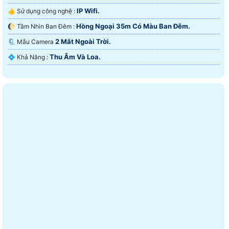
IP Wifi.
👍 Sử dụng công nghệ :
Hồng Ngoại 35m Có Màu Ban Ðêm.
🌔 Tầm Nhìn Ban Đêm :
2 Mắt Ngoài Trời.
🗜️ Mẫu Camera
Thu Âm Và Loa.
️💠 Khả Năng :