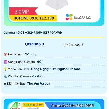
Camera 4G CS-CB2-R105-1K3F4GA-WH
1,836,100 ₫
2,623,000 ₫
2K Lite .
💯 Độ sắc nét :
4G.
🕉️ Công Nghệ Camera :
Hồng Ngoại 10m Nguồn Pin Sạc.
💡 Video Ban Đêm :
Plastic.
🔩 Cấu Tạo Camera
Thu Âm Và Loa.
️♚ Điểm Nỗi Bật :