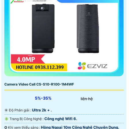
Camera Video Call CS-S10-R100-1M4WF
5%-35%
liên hệ
Ultra 2k + .
☀️ Độ Phân giải :
Công nghệ Wifi 6.
✳️ Trang Bị Công Nghệ :
Hồng Ngoại 10m Công Nghệ Chuyên Dụng.
✪ Khi xem thiếu sáng :