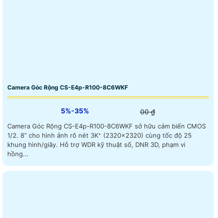
Camera Góc Rộng CS-E4p-R100-8C6WKF
5%-35%
00 ₫
Camera Góc Rộng CS-E4p-R100-8C6WKF sở hữu cảm biến CMOS
1/2. 8” cho hình ảnh rõ nét 3K⁺ (2320×2320) cùng tốc độ 25
khung hình/giây. Hỗ trợ WDR kỹ thuật số, DNR 3D, phạm vi
hồng...