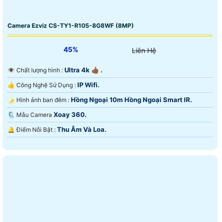
Camera Ezviz CS-TY1-R105-8G8WF (8MP)
45%
Liên Hệ
Ultra 4k 👍🏾 .
👁 Chất lượng hình :
IP Wifi.
👍 Công Nghệ Sử Dụng :
Hồng Ngoại 10m Hồng Ngoại Smart IR.
🌛 Hình ảnh ban đêm :
Xoay 360.
🗜️ Mẫu Camera
Thu Âm Và Loa.
️🔔 Điểm Nỗi Bật :