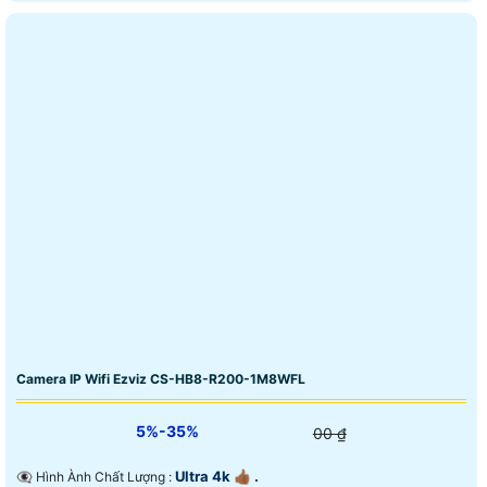
Camera IP Wifi Ezviz CS-HB8-R200-1M8WFL
5%-35%
00 ₫
Ultra 4k 👍🏾 .
👁️‍🗨 Hình Ành Chất Lượng :