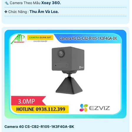
Xoay 360.
🔩 Camera Theo Mẫu
Thu Âm Và Loa.
️✤ Chức Năng :
Camera 4G CS-CB2-R105-1K3F4GA-BK