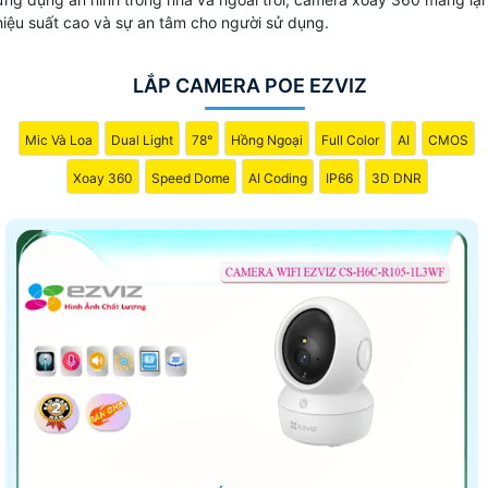
hiệu suất cao và sự an tâm cho người sử dụng.
LẮP CAMERA POE EZVIZ
Mic Và Loa
Dual Light
78°
Hồng Ngoại
Full Color
AI
CMOS
Xoay 360
Speed Dome
AI Coding
IP66
3D DNR