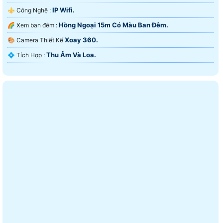
IP Wifi.
⚜️ Công Nghệ :
Hồng Ngoại 15m Có Màu Ban Ðêm.
🌈 Xem ban đêm :
Xoay 360.
🎨 Camera Thiết Kế
Thu Âm Và Loa.
️💠 Tích Hợp :