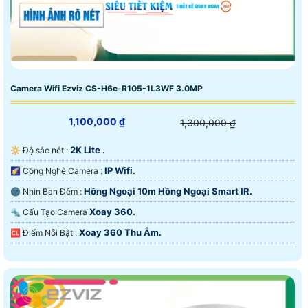
Camera Wifi Ezviz CS-H6c-R105-1L3WF 3.0MP
1,100,000 ₫
1,300,000 ₫
2K Lite .
🔆 Độ sắc nét :
IP Wifi.
🌠 Công Nghệ Camera :
Hồng Ngoại 10m Hồng Ngoại Smart IR.
🌚 Nhìn Ban Đêm :
Xoay 360.
🔩 Cấu Tạo Camera
Xoay 360 Thu Âm.
️🆑 Điểm Nỗi Bật :