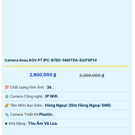
Camera Imou AOV PT IPC-B7ED-5M0TEA-EU/FSP14
2,800,000 ₫
3,200,000 ₫
3k .
💯 Chất lượng hình Ảnh :
IP Wifi.
⚙ Camera Công nghệ :
Hồng Ngoại 20m Hồng Ngoại SMD.
🌈 Tầm Nhìn Ban Đêm :
Plastic.
🔩 Camera Thiết Kế
Thu Âm Và Loa.
️♚ Khả Năng :