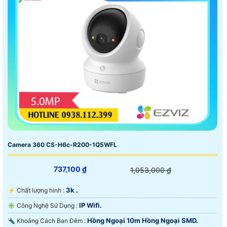
Camera 360 CS-H6c-R200-1Q5WFL
737,100 ₫
1,053,000 ₫
3k .
️⚡ Chất lượng hình :
IP Wifi.
✳️ Công Nghệ Sử Dụng :
Hồng Ngoại 10m Hồng Ngoại SMD.
🔦 Khoảng Cách Ban Đêm :