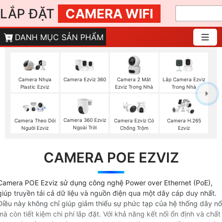
LẮP ĐẶT
CAMERA WIFI
DANH MỤC SẢN PHẨM
Camera Ezviz 360
Camera 2 Mắt
Lắp Camera Ezviz
Camera Nhựa
Ezviz Trong Nhà
Trong Nhà
Plastic Ezviz
Camera 360 Ezviz
Camera Theo Dỏi
Camera Ezviz Có
Camera H.265
Ngoài Trời
Người Ezviz
Chống Trộm
Ezviz
CAMERA POE EZVIZ
Camera POE Ezviz sử dụng công nghệ Power over Ethernet (PoE),
giúp truyền tải cả dữ liệu và nguồn điện qua một dây cáp duy nhất.
Điều này không chỉ giúp giảm thiểu sự phức tạp của hệ thống dây nố
mà còn tiết kiệm chi phí lắp đặt. Với khả năng kết nối ổn định và chất