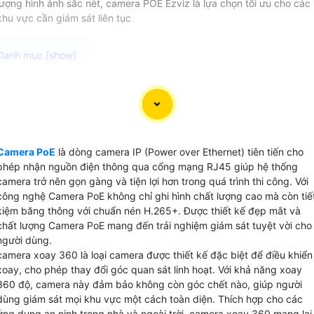
lượng hình ảnh sắc nét, camera POE Ezviz là lựa chọn tối ưu cho các
khu vực cần giám sát liên tục
Dòng camera PoE Ezviz (Power over Ethernet) là lựa chọn
lý tưởng cho hệ thống giám sát mạng nhờ vào khả năng cấ
nguồn qua cáp mạng, giúp việc thi công trở nên dễ dàng
hơn và an toàn hơn. Với việc không cần thiết kế và thi công
Camera PoE
là dòng camera IP (Power over Ethernet) tiên tiến cho
dây cấp nguồn riêng cho từng camera, bạn sẽ tiết kiệm
phép nhận nguồn điện thông qua cổng mạng RJ45 giúp hệ thống
được chi phí và thời gian. Đồng thời, dòng camera PoE
camera trở nên gọn gàng và tiện lợi hơn trong quá trình thi công. Với
Ezviz cũng mang đến khả năng quản lý và điều khiển hệ
công nghệ Camera PoE không chỉ ghi hình chất lượng cao mà còn tiế
thống mạng một cách hiệu quả hơn. Hãy lựa chọn camera
kiệm băng thông với chuẩn nén H.265+. Được thiết kế đẹp mắt và
chất lượng Camera PoE mang đến trải nghiệm giám sát tuyệt vời cho
PoE Ezviz để nâng cao hiệu suất và tiết kiệm chi phí cho hệ
người dùng.
thống giám sát của bạn.
camera xoay 360 là loại camera được thiết kế đặc biệt để điều khiển
xoay, cho phép thay đổi góc quan sát linh hoạt. Với khả năng xoay
360 độ, camera này đảm bảo không còn góc chết nào, giúp người
dùng giám sát mọi khu vực một cách toàn diện. Thích hợp cho các
ứng dụng an ninh trong nhà và ngoài trời, camera xoay 360 mang lại