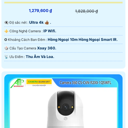
1,279,600 ₫
1,828,000 ₫
Ultra 4k 👍🏾 .
👁️‍🗨 Độ sắc nét :
IP Wifi.
⚜️ Công Nghệ Camera :
Hồng Ngoại 10m Hồng Ngoại Smart IR.
✪ Khoảng Cách Ban Đêm :
Xoay 360.
🎲 Cấu Tạo Camera
Thu Âm Và Loa.
️📡 Ưu Điểm :