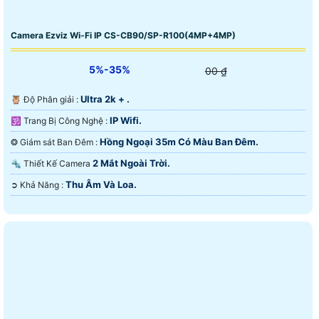
Camera Ezviz Wi-Fi IP CS-CB90/SP-R100(4MP+4MP)
5%-35%
00 ₫
Ultra 2k + .
🦉 Độ Phân giải :
IP Wifi.
🕉️ Trang Bị Công Nghệ :
Hồng Ngoại 35m Có Màu Ban Ðêm.
❂ Giám sát Ban Đêm :
2 Mắt Ngoài Trời.
🔩 Thiết Kế Camera
Thu Âm Và Loa.
️➲ Khả Năng :