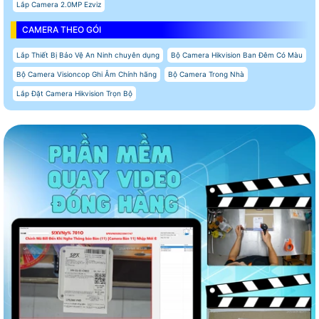
Lắp Camera 2.0MP Ezviz
CAMERA THEO GÓI
Lắp Thiết Bị Bảo Vệ An Ninh chuyên dụng
Bộ Camera Hikvision Ban Đêm Có Màu
Bộ Camera Visioncop Ghi Âm Chính hãng
Bộ Camera Trong Nhà
Lắp Đặt Camera Hikvision Trọn Bộ