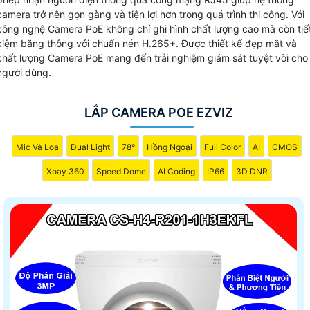
được chi phí và thời gian. Đồng thời, dòng camera PoE
camera trở nên gọn gàng và tiện lợi hơn trong quá trình thi công. Với
Ezviz cũng mang đến khả năng quản lý và điều khiển hệ
công nghệ Camera PoE không chỉ ghi hình chất lượng cao mà còn tiế
thống mạng một cách hiệu quả hơn. Hãy lựa chọn camera
kiệm băng thông với chuẩn nén H.265+. Được thiết kế đẹp mắt và
chất lượng Camera PoE mang đến trải nghiệm giám sát tuyệt vời cho
PoE Ezviz để nâng cao hiệu suất và tiết kiệm chi phí cho hệ
người dùng.
thống giám sát của bạn.
LẮP CAMERA POE EZVIZ
Mic Và Loa
Dual Light
78°
Hồng Ngoại
Full Color
AI
CMOS
Xoay 360
Speed Dome
AI Coding
IP66
3D DNR