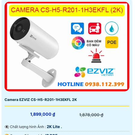
Camera EZVIZ CS-H5-R201-1H3EKFL 2K
1,899,000 ₫
1,878,000 ₫
2K Lite .
👁️‍🗨 Chất lượng hình Ảnh :