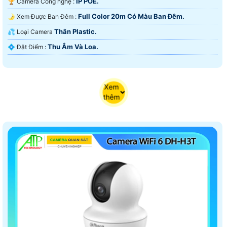
IP POE.
🏆 Camera Công nghệ :
Full Color 20m Có Màu Ban Ðêm.
🌛 Xem Được Ban Đêm :
Thân Plastic.
💦 Loại Camera
Thu Âm Và Loa.
️💠 Đặt Điểm :
Xem
thêm