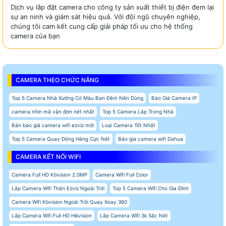
Dịch vụ lắp đặt camera cho công ty sản xuất thiết bị điện đem lại
sự an ninh và giám sát hiệu quả. Với đội ngũ chuyên nghiệp,
chúng tôi cam kết cung cấp giải pháp tối ưu cho hệ thống
camera của bạn
CAMERA THEO CHỨC NĂNG
Top 5 Camera Nhà Xưởng Có Màu Ban Đêm Nên Dùng
Báo Giá Camera IP
camera nhìn mã vận đơn nét nhất
Top 5 Camera Lắp Trong Nhà
Bản báo giá camera wifi ezviz mới
Loại Camera Tốt Nhất
Top 5 Camera Quay Đóng Hàng Cực Nét
Báo gia camera wifi Dahua
CAMERA KẾT NỐI WIFI
Camera Full HD Kbvision 2.0MP
Camera Wifi Full Color
Lắp Camera Wifi Thân Ezviz Ngoài Trời
Top 5 Camera Wifi Cho Gia Đình
Camera Wifi Kbvision Ngoài Trời Quay Xoay 360
Lắp Camera Wifi Full HD Hikvision
Lắp Camera Wifi 3k Sắc Nét