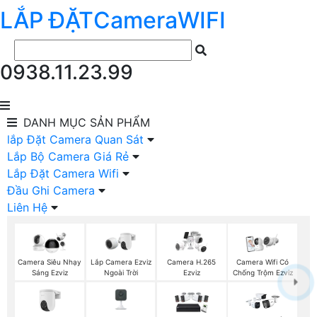
LẮP ĐẶT
Camera
WIFI
0938.11.23.99
DANH MỤC
SẢN PHẨM
lắp Đặt Camera Quan Sát
Lắp Bộ Camera Giá Rẻ
Lắp Đặt Camera Wifi
Đầu Ghi Camera
Liên Hệ
Lắp Camera Ezviz
Camera Siêu Nhạy
Camera H.265
Camera Wifi Có
Ngoài Trời
Sáng Ezviz
Ezviz
Chống Trộm Ezviz