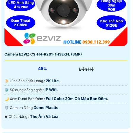
Camera EZVIZ CS-H4-R201-1H3EKFL (3MP)
45%
Liên Hệ
2K Lite .
🔅 Hình ảnh chất lượng :
IP Wifi.
⚙ Sử dụng công nghệ :
Full Color 20m Có Màu Ban Ðêm.
🌙 Xem Được Ban Đêm :
Dome Plastic.
🛡 Camera Dòng
Thu Âm Và Loa.
️♚ Chức Năng :