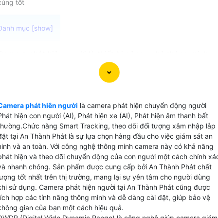
cùng tốt
Camera phát hiện người là thiết bị công nghệ thông minh
Nhiều bộ phận của hãng có thể nhận biết giúp bạn giám sát
và bảo vệ an ninh cho gia đình và doanh nghiệp của mình
phát hiện sự di chuyển trong khu vực quan sá camera sẽ
chụp ảnh, ghi hình, gửi cảnh báo đến điện thoại đồng thời
Camera phát hiên người
là camera phát hiện chuyển động người
cảnh báo tại chỗ
Phát hiện con người (AI), Phát hiện xe (AI), Phát hiện âm thanh bất
thường.Chức năng Smart Tracking, theo dõi đối tượng xâm nhập lắp
đặt tại An Thành Phát là sự lựa chọn hàng đầu cho việc giám sát an
ninh và an toàn. Với công nghệ thông minh camera này có khả năng
phát hiện và theo dõi chuyển động của con người một cách chính xá
và nhanh chóng. Sản phẩm được cung cấp bởi An Thành Phát chất
lượng tốt nhất trên thị trường, mang lại sự yên tâm cho người dùng
khi sử dụng. Camera phát hiện người tại An Thành Phát cũng được
tích hợp các tính năng thông minh và dễ dàng cài đặt, giúp bảo vệ
không gian của bạn một cách hiệu quả.
DWDR (Digital Wide Dynamic Range) là công nghệ giúp camera giám