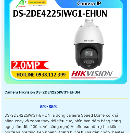
Camera Hikvision DS-2DE4225IWG1-EHUN
5%-35%
DS-2DE4225IWG1-EHUN là dòng camera Speed Dome có khả
năng xoay và zoom thay đổi tiêu cực, nhìn ban đêm bằng hồng
ngoại lên đến 100m, với công nghệ AcuSense hỗ trợ tìm kiếm
người và phương tiện nhanh, trang bị còi hú và đèn chớp, heater