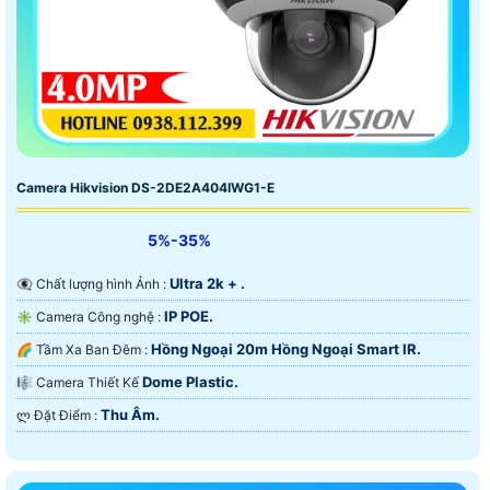
Camera Hikvision DS-2DE2A404IWG1-E
5%-35%
Ultra 2k + .
👁️‍🗨 Chất lượng hình Ảnh :
IP POE.
✳️ Camera Công nghệ :
Hồng Ngoại 20m Hồng Ngoại Smart IR.
🌈 Tầm Xa Ban Đêm :
Dome Plastic.
🎼️ Camera Thiết Kế
Thu Âm.
️ლ Đặt Điểm :