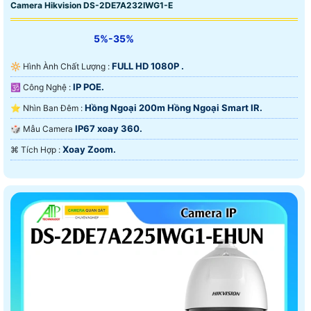
Camera Hikvision DS-2DE7A232IWG1-E
5%-35%
FULL HD 1080P .
🔆 Hình Ành Chất Lượng :
IP POE.
🕉️ Công Nghệ :
Hồng Ngoại 200m Hồng Ngoại Smart IR.
⭐ Nhìn Ban Đêm :
IP67 xoay 360.
🎲 Mẫu Camera
Xoay Zoom.
️⌘ Tích Hợp :