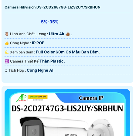
Camera Hikvision DS-2CD2687G3-LIZS2UY/SRBHUN
5%-35%
Ultra 4k 👍🏾 .
🦉 Hình Ành Chất Lượng :
IP POE.
👍 Công Nghệ :
Full Color 60m Có Màu Ban Ðêm.
🌜 Xem ban đêm :
Thân Plastic.
🕉️ Camera Thiết Kế
Công Nghệ AI.
️➲ Tích Hợp :