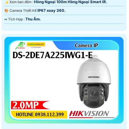
Hồng Ngoại 100m Hồng Ngoại Smart IR.
🌛 Xem ban đêm :
IP67 xoay 360.
🎨 Camera Thiết Kế
Thu Âm.
️↭ Tích Hợp :