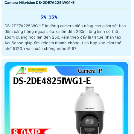
Camera Hikvision DS-2DE7A225IWG1-E
5%-35%
DS-2DE7A225IWG1-E là dòng camera hiêu năng cao giám sát ban
đêm bằng hồng ngoại siêu xa lên đến 200m, ống kính có thể
zoom quang học lên đến 25x, kèm theo đấy là trí tuệ nhân tạo
AcuSense giúp tìm keiesm nhanh chóng, tích hợp khe cắm thẻ
nhớ 512Gb và chuẩn chống nước IP 67