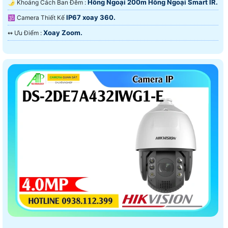
Hồng Ngoại 200m Hồng Ngoại Smart IR.
🌛 Khoảng Cách Ban Đêm :
IP67 xoay 360.
🕉️ Camera Thiết Kế
Xoay Zoom.
️↭ Ưu Điểm :