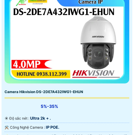
Camera Hikvision DS-2DE7A432IWG1-EHUN
5%-35%
Ultra 2k + .
☀️ Độ sắc nét :
IP POE.
⚒ Công Nghệ Camera :