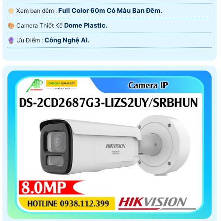
Full Color 60m Có Màu Ban Ðêm.
🔅 Xem ban đêm :
Dome Plastic.
🎨 Camera Thiết Kế
Công Nghệ AI.
️🔮 Ưu Điểm :