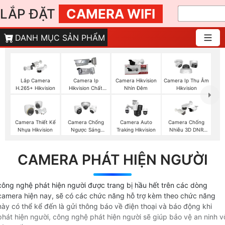
LẮP ĐẶT
CAMERA WIFI
DANH MỤC SẢN PHẨM
Lắp Camera
Camera Ip
Camera Hikvision
Camera Ip Thu Âm
H.265+ Hikvision
Hikvision Chất
Nhìn Đêm
Hikvision
Lượng
Camera Thiết Kế
Camera Chống
Camera Auto
Camera Chống
Nhựa Hikvision
Ngược Sáng
Traking Hikvision
Nhiễu 3D DNR
Hikvision
Hikvison
CAMERA PHÁT HIỆN NGƯỜI
công nghệ phát hiện người được trang bị hầu hết trên các dòng
camera hiện nay, sẽ có các chức năng hỗ trợ kèm theo chức năng
này có thể kể đến là gửi thông báo về điện thoại và báo động khi
phát hiện người, công nghệ phát hiện người sẽ giúp bảo vệ an ninh v