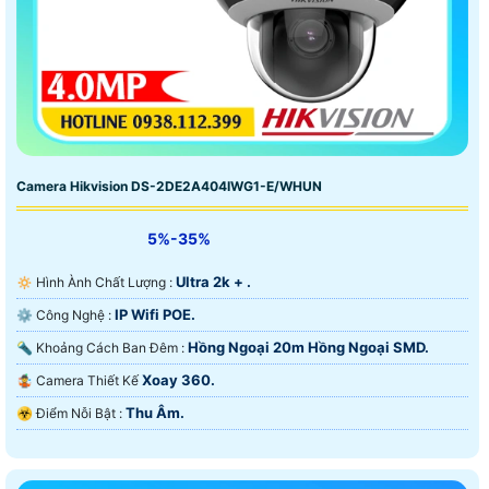
Camera Hikvision DS-2DE2A404IWG1-E/WHUN
5%-35%
Ultra 2k + .
🔅 Hình Ành Chất Lượng :
IP Wifi POE.
⚙ Công Nghệ :
Hồng Ngoại 20m Hồng Ngoại SMD.
🔦 Khoảng Cách Ban Đêm :
Xoay 360.
🤹 Camera Thiết Kế
Thu Âm.
️☣️ Điểm Nỗi Bật :