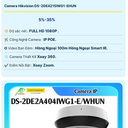
Camera Hikvision DS-2DE4215IWG1-EHUN
5%-35%
FULL HD 1080P .
🔆 Độ sắc nét :
IP POE.
⚒ Công Nghệ Camera :
Hồng Ngoại 100m Hồng Ngoại Smart IR.
✪ Video Ban Đêm :
Xoay 360.
❄ Camera Thiết Kế
Xoay Zoom.
️✔️ Điểm Nỗi Bật :