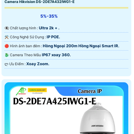
Camera Hikvision DS-2DE7A432IWG1-E
5%-35%
Ultra 2k + .
👁️‍🗨 Chất lượng hình :
IP POE.
⚒ Công Nghệ Sử Dụng :
Hồng Ngoại 200m Hồng Ngoại Smart IR.
🔴 Hình ảnh ban đêm :
IP67 xoay 360.
🐉️ Camera Theo Mẫu
Xoay Zoom.
️ლ Ưu Điểm :