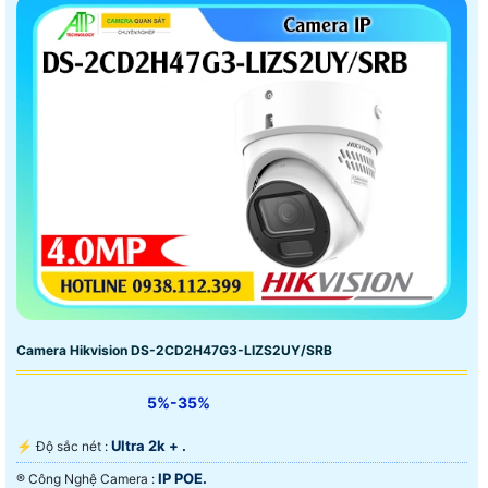
Camera Hikvision DS-2CD2H47G3-LIZS2UY/SRB
5%-35%
Ultra 2k + .
️⚡ Độ sắc nét :
IP POE.
®️ Công Nghệ Camera :