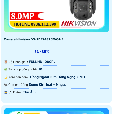
Camera Hikvision DS-2DE7A825IWG1-E
5%-35%
FULL HD 1080P .
🦉 Độ Phân giải :
IP.
✳️ Tích hợp công nghệ :
Hồng Ngoại 10m Hồng Ngoại SMD.
🌙 Xem ban đêm :
Dome Kim loại + Nhựa.
🐜 Camera Dòng
Thu Âm.
️👮 Ưu Điểm :