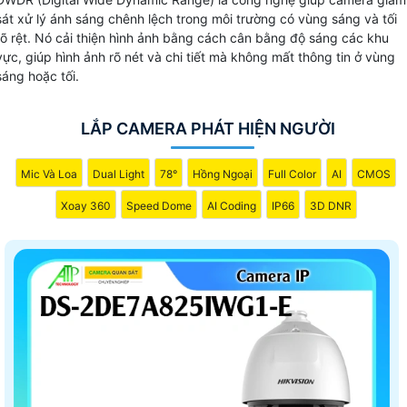
sát xử lý ánh sáng chênh lệch trong môi trường có vùng sáng và tối
rõ rệt. Nó cải thiện hình ảnh bằng cách cân bằng độ sáng các khu
vực, giúp hình ảnh rõ nét và chi tiết mà không mất thông tin ở vùng
sáng hoặc tối.
LẮP CAMERA PHÁT HIỆN NGƯỜI
Mic Và Loa
Dual Light
78°
Hồng Ngoại
Full Color
AI
CMOS
Xoay 360
Speed Dome
AI Coding
IP66
3D DNR