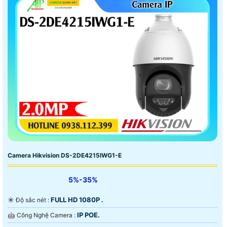
Camera Hikvision DS-2DE4215IWG1-E
5%-35%
FULL HD 1080P .
☀️ Độ sắc nét :
IP POE.
🤖️ Công Nghệ Camera :