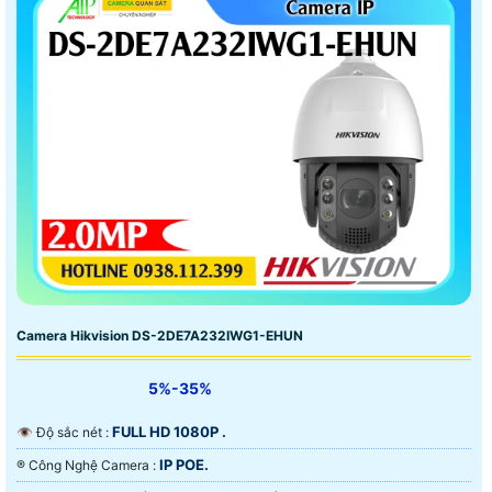
Camera Hikvision DS-2DE7A232IWG1-EHUN
5%-35%
FULL HD 1080P .
👁 Độ sắc nét :
IP POE.
®️ Công Nghệ Camera :