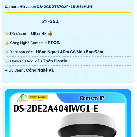
Camera Hikvision DS-2CD2T87G2P-LSU/SLHUN
5%-35%
Ultra 4k 👍🏾 .
🔅 Độ sắc nét :
IP POE.
👍 Công Nghệ Camera :
Hồng Ngoại 40m Có Màu Ban Ðêm.
🔅 Xem ban đêm :
Thân Plastic.
❄ Camera Theo Mẫu
Công Nghệ AI.
️⇝ Ưu Điểm :