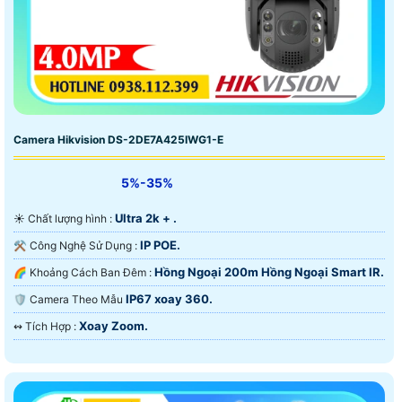
Camera Hikvision DS-2DE7A425IWG1-E
5%-35%
Ultra 2k + .
☀️ Chất lượng hình :
IP POE.
⚒ Công Nghệ Sử Dụng :
Hồng Ngoại 200m Hồng Ngoại Smart IR.
🌈 Khoảng Cách Ban Đêm :
IP67 xoay 360.
🛡 Camera Theo Mẫu
Xoay Zoom.
️↭ Tích Hợp :