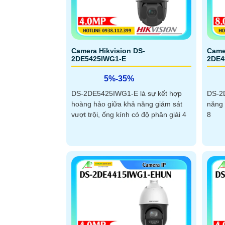
Camera Hikvision DS-
Came
2DE5425IWG1-E
2DE4
5%-35%
DS-2DE5425IWG1-E là sự kết hợp
DS-2
hoàng hảo giữa khả năng giám sát
năng 
vượt trội, ống kính có độ phân giải 4
8