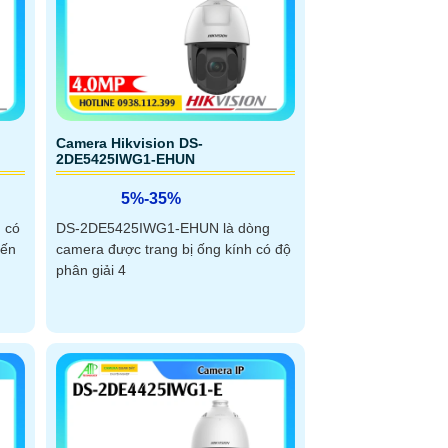
Camera Hikvision DS-
2DE5425IWG1-EHUN
5%-35%
 có
DS-2DE5425IWG1-EHUN là dòng
đến
camera được trang bị ống kính có độ
phân giải 4