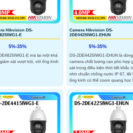
ra Hikvision DS-
Camera Hikvision DS-
825IWG1-E
2DE4425IWG1-EHUN
5%-35%
5%-35%
DE4825IWG1-E mà lại một khả
DS-2DE4425IWG1-EHUN là dòng
giám sát vượt trội, với ống kính
camera chất lượng cao phù hợp 
sát trong điều kiện thời tiết khắc n
nhờ chuẩn chống nước IP 67, lết
ống kính có thể zoom quang học 
đến 25x, trang bị công nghệ AI
AcuSense giúp nhận biết người v
phương tiện