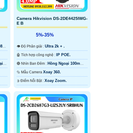
Camera Hikvision DS-2DE4425IWG-
E B
5%-35%
080P
Ultra 2k + .
👁 Độ Phân giải :
IP POE.
🤖️ Tích hợp công nghệ :
ại
Hồng Ngoại 100m
🔴 Nhìn Ban Đêm :
Hồng Ngoại Smart IR.
Xoay 360.
🔩 Mẫu Camera
Xoay Zoom.
️➲ Điểm Nỗi Bật :