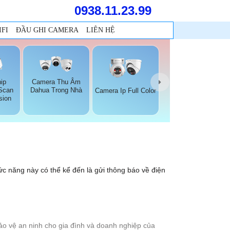
0938.11.23.99
FI
ĐẦU GHI CAMERA
LIÊN HỆ
ip
Camera Thu Âm
 Scan
Dahua Trong Nhà
Camera Ip Full Color
sion
c năng này có thể kể đến là gửi thông báo về điện
ảo vệ an ninh cho gia đình và doanh nghiệp của