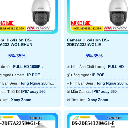
ra Hikvision DS-
Camera Hikvision DS-
A232IWG1-EHUN
2DE7A232IWG1-E
5%-35%
5%-35%
FULL HD 1080P .
FULL HD
ộ sắc nét :
🔆 Hình Ành Chất Lượng :
1080P .
IP POE.
IP POE.
®️ Công Nghệ Camera :
🕉️ Công Nghệ :
Hồng Ngoại 200m
Hồng Ngoại 200m
🌛 Nhìn Ban Đêm :
⭐ Nhìn Ban Đêm :
Ngoại Smart IR.
Hồng Ngoại Smart IR.
IP67 xoay 360.
IP67 xoay 360.
Camera Thiết Kế
🎲 Mẫu Camera
Xoay Zoom.
Xoay Zoom.
️🔈 Tích Hợp :
️⌘ Tích Hợp :