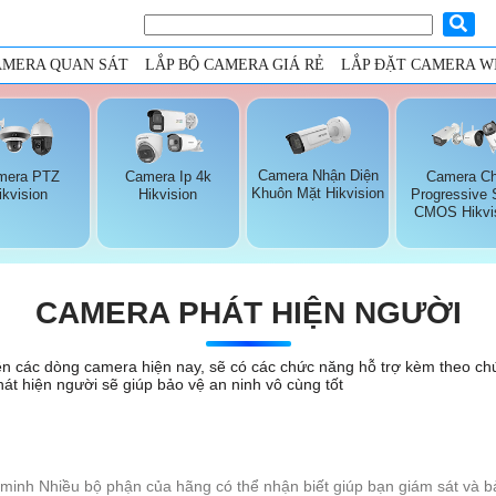
AMERA QUAN SÁT
LẮP BỘ CAMERA GIÁ RẺ
LẮP ĐẶT CAMERA WI
Camera Nhận Diện
mera PTZ
Camera Ip 4k
Camera Ch
Khuôn Mặt Hikvision
ikvision
Hikvision
Progressive
CMOS Hikvi
CAMERA PHÁT HIỆN NGƯỜI
ên các dòng camera hiện nay, sẽ có các chức năng hỗ trợ kèm theo chứ
át hiện người sẽ giúp bảo vệ an ninh vô cùng tốt
 minh Nhiều bộ phận của hãng có thể nhận biết giúp bạn giám sát và b