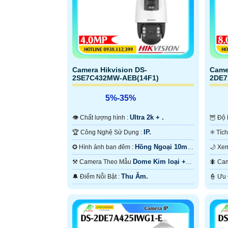
Camera Hikvision DS-
Came
2SE7C432MW-AEB(14F1)
2DE7
5%-35%
Ultra 2k + .
👁 Chất lượng hình :
🦉 Đ
IP.
🏆 Công Nghệ Sử Dụng :
Hồng Ngoại 10m
✪ Hình ảnh ban đêm :
Hồng Ngoại SMD.
Hồng
Dome Kim loại +
⚒ Camera Theo Mẫu
🐜 
Nhựa.
Nhựa
Thu Âm.
️🔔 Điểm Nỗi Bật :