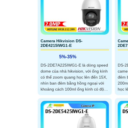
Camera Hikvision DS-
Came
2DE4215IWG1-E
2DE7
5%-35%
DS-2DE7A225IWG1-E là dòng speed
DS-2
dome của nhà hikvision, với ống kính
camer
có thể zoom quang học lên đến 15X,
đêm b
nhìn ban đêm bằng hồng ngoại với
200m,
khoảng cách 100ml ống kính có độ
học l
phân giải 2
tuệ n
keies
cắm 
nước 