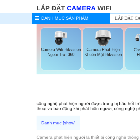
LẮP ĐẶT
CAMERA
WIFI
DANH MỤC
SẢN PHẨM
LẮP ĐẶT C
Camera Wifi Hikvision
Camera Phát Hiện
Ca
Ngoài Trời 360
Khuôn Mặt Hikvision
H
công nghệ phát hiện người được trang bị hầu hết tr
thoại và báo động khi phát hiện người, công nghệ ph
Camera phát hiện người là thiết bị công nghệ thông