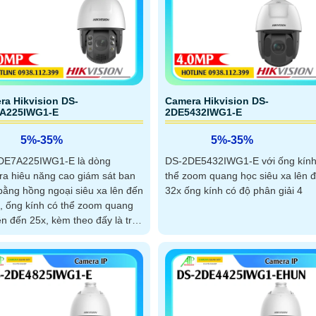
ra Hikvision DS-
Camera Hikvision DS-
A225IWG1-E
2DE5432IWG1-E
5%-35%
5%-35%
DE7A225IWG1-E là dòng
DS-2DE5432IWG1-E với ống kính
a hiêu năng cao giám sát ban
thể zoom quang học siêu xa lên 
ằng hồng ngoại siêu xa lên đến
32x ống kính có độ phân giải 4
 ống kính có thể zoom quang
ên đến 25x, kèm theo đấy là trí
hân tạo AcuSense giúp tìm
m nhanh chóng, tích hợp khe
thẻ nhớ 512Gb và chuẩn chống
IP 67