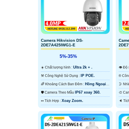
Camera Hikvision DS-
Came
2DE7A425IWG1-E
2DE7
5%-35%
Ultra 2k + .
☀️ Chất lượng hình :
👁 Đ
IP POE.
⚒ Công Nghệ Sử Dụng :
Hồng Ngoại
🌈 Khoảng Cách Ban Đêm :
200m Hồng Ngoại Smart IR.
Hồng 
IP67 xoay 360.
🛡 Camera Theo Mẫu
🎨 
Xoay Zoom.
️↭ Tích Hợp :