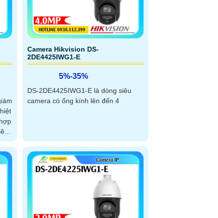
Camera Hikvision DS-
2DE4425IWG1-E
5%-35%
DS-2DE4425IWG1-E là dòng siêu
giám
camera có ống kính lên đến 4
hiệt
 hợp
lên
à