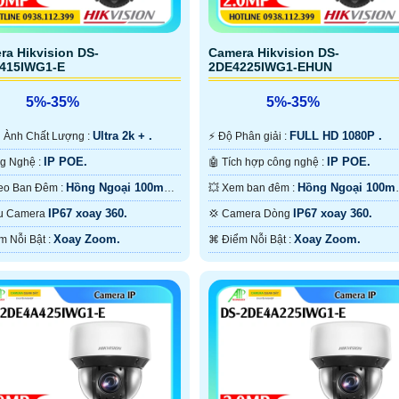
ra Hikvision DS-
Camera Hikvision DS-
415IWG1-E
2DE4225IWG1-EHUN
5%-35%
5%-35%
Ultra 2k + .
FULL HD 1080P .
ình Ành Chất Lượng :
️⚡ Độ Phân giải :
IP POE.
IP POE.
✳️ Công Nghệ :
🤖️ Tích hợp công nghệ :
Hồng Ngoại 100m
Hồng Ngoại 100m
🔦 Video Ban Đêm :
💥 Xem ban đêm :
Ngoại Smart IR.
Hồng Ngoại Smart IR.
IP67 xoay 360.
IP67 xoay 360.
 Mẫu Camera
💢 Camera Dòng
Xoay Zoom.
Xoay Zoom.
️⌘ Điểm Nỗi Bật :
️⌘ Điểm Nỗi Bật :