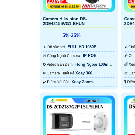
Camera Hikvision DS-
Came
2DE4215IWG1-EHUN
2DE4
5%-35%
FULL HD 1080P .
🔆 Độ sắc nét :
☀️ C
IP POE.
⚒ Công Nghệ Camera :
Hồng Ngoại 100m
✪ Video Ban Đêm :
Hồng Ngoại Smart IR.
Hồng 
Xoay 360.
❄ Camera Thiết Kế
🎨 
Xoay Zoom.
️✔️ Điểm Nỗi Bật :