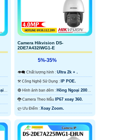
Camera Hikvision DS-
2DE7A432IWG1-E
5%-35%
Ultra 2k + .
👁️‍🗨 Chất lượng hình :
IP POE.
⚒ Công Nghệ Sử Dụng :
ại
Hồng Ngoại 200m
🔴 Hình ảnh ban đêm :
Hồng Ngoại Smart IR.
IP67 xoay 360.
🐉️ Camera Theo Mẫu
Xoay Zoom.
️ლ Ưu Điểm :