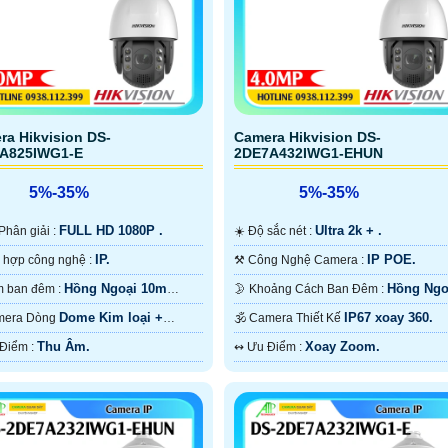
ra Hikvision DS-
Camera Hikvision DS-
A825IWG1-E
2DE7A432IWG1-EHUN
5%-35%
5%-35%
FULL HD 1080P .
Ultra 2k + .
ộ Phân giải :
☀️ Độ sắc nét :
IP.
IP POE.
✳️ Tích hợp công nghệ :
⚒ Công Nghệ Camera :
Hồng Ngoại 10m
Hồng Ngo
🌙 Xem ban đêm :
🌛 Khoảng Cách Ban Đêm :
 Ngoại SMD.
200m Hồng Ngoại Smart IR.
Dome Kim loại +
IP67 xoay 360.
Camera Dòng
🕉️ Camera Thiết Kế
.
Thu Âm.
Xoay Zoom.
️👮 Ưu Điểm :
️↭ Ưu Điểm :