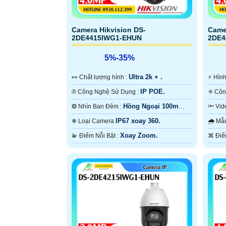
Camera Hikvision DS-
Came
2DE4415IWG1-EHUN
2DE4
5%-35%
Ultra 2k + .
️👀 Chất lượng hình :
️⚡ H
IP POE.
®️ Công Nghệ Sử Dụng :
Hồng Ngoại 100m
❂ Nhìn Ban Đêm :
Hồng Ngoại Smart IR.
Hồng 
IP67 xoay 360.
❄ Loại Camera
🌧️
Xoay Zoom.
️💫 Điểm Nỗi Bật :