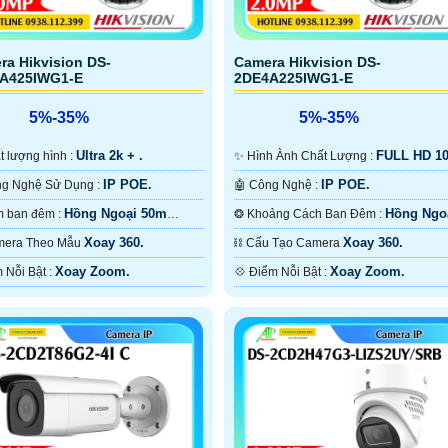
ra Hikvision DS-
Camera Hikvision DS-
A425IWG1-E
2DE4A225IWG1-E
5%-35%
5%-35%
Ultra 2k + .
FULL HD 1
hất lượng hình :
✨ Hình Ành Chất Lượng :
.
IP POE.
IP POE.
🌠 Công Nghệ Sử Dụng :
🤖️ Công Nghệ :
Hồng Ngoại 50m
Hồng Ngo
🌈 Xem ban đêm :
❂ Khoảng Cách Ban Đêm :
Ngoại Smart IR.
50m Hồng Ngoại Smart IR.
Xoay 360.
Xoay 360.
Camera Theo Mẫu
⛓ Cấu Tạo Camera
Xoay Zoom.
Xoay Zoom.
️🎙 Điểm Nỗi Bật :
️💠 Điểm Nỗi Bật :