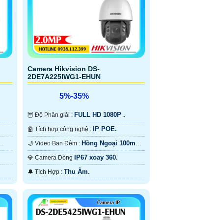
Camera Hikvision DS-
2DE7A225IWG1-EHUN
5%-35%
FULL HD 1080P .
🦉 Độ Phân giải :
IP POE.
🤖️ Tích hợp công nghệ :
Hồng Ngoại 100m
🌙 Video Ban Đêm :
Hồng Ngoại Smart IR.
IP67 xoay 360.
💎 Camera Dòng
Thu Âm.
️🔔 Tích Hợp :