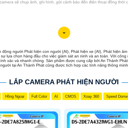
camera sẽ chụp ảnh, ghi hình, gửi cảnh báo đến điện thoại đồng thời c
 động người Phát hiện con người (AI), Phát hiện xe (AI), Phát hiện â
à sự lựa chọn hàng đầu cho việc giám sát an ninh và an toàn. Với côn
ính xác và nhanh chóng. Sản phẩm được cung cấp bởi An Thành Phát ch
người tại An Thành Phát cũng được tích hợp các tính năng thông minh 
LẮP CAMERA PHÁT HIỆN NGƯỜI
Hồng Ngoại
Full Color
AI
CMOS
Xoay 360
Speed Dome