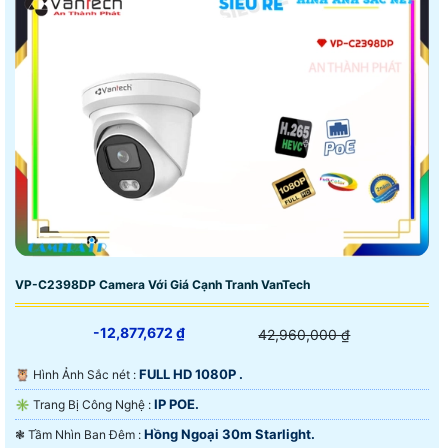
VP-C2398DP Camera Với Giá Cạnh Tranh VanTech
-12,877,672 ₫
42,960,000 ₫
FULL HD 1080P .
🦉 Hình Ảnh Sắc nét :
IP POE.
✳️ Trang Bị Công Nghệ :
Hồng Ngoại 30m Starlight.
❃ Tầm Nhìn Ban Đêm :