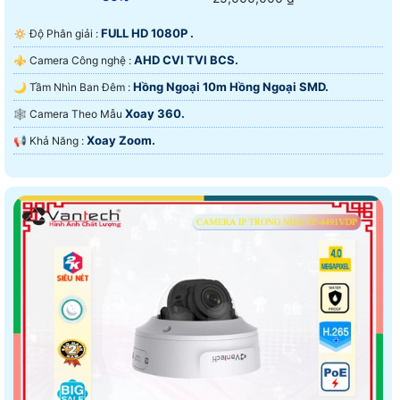
FULL HD 1080P .
🔅 Độ Phân giải :
AHD CVI TVI BCS.
⚜️ Camera Công nghệ :
Hồng Ngoại 10m Hồng Ngoại SMD.
🌙 Tầm Nhìn Ban Đêm :
Xoay 360.
🕸️ Camera Theo Mẫu
Xoay Zoom.
️📢 Khả Năng :