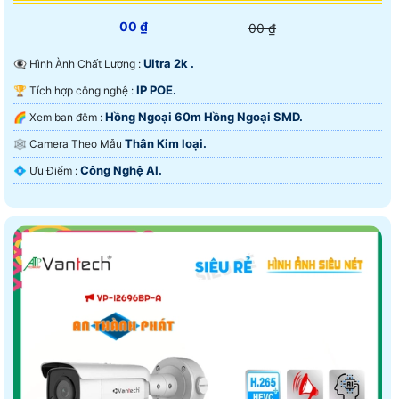
00 ₫
00 ₫
Ultra 2k .
👁️‍🗨 Hình Ành Chất Lượng :
IP POE.
🏆 Tích hợp công nghệ :
Hồng Ngoại 60m Hồng Ngoại SMD.
🌈 Xem ban đêm :
Thân Kim loại.
🕸️ Camera Theo Mẫu
Công Nghệ AI.
️💠 Ưu Điểm :