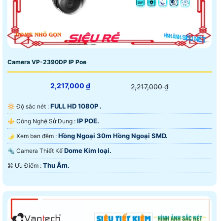
Camera VP-2390DP IP Poe
2,217,000 ₫
2,217,000 ₫
FULL HD 1080P .
🔆 Độ sắc nét :
IP POE.
⚜️ Công Nghệ Sử Dụng :
Hồng Ngoại 30m Hồng Ngoại SMD.
🌛 Xem ban đêm :
Dome Kim loại.
🔩 Camera Thiết Kế
Thu Âm.
️⌘ Ưu Điểm :