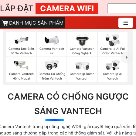
LẮP ĐẶT
CAMERA WIFI
DANH MỤC SẢN PHẨM
Camera Đọc Biển
Camera Vantech
Camera Vantech
Camera Ip AI Full
Số Xe Vantech
4K
Công Nghệ Ai
Color Vantech
Camera Vantech
Camera Có Chống
Camera Ip Dome
Camera Ip 3k
Hồng Ngoại
Trộm Vantech
Vantech
Vanech
CAMERA CÓ CHỐNG NGƯỢC
SÁNG VANTECH
Camera Vantech trang bị công nghệ WDR, giải quyết hiệu quả vấn đ
ngược sáng thường gặp trong các hệ thống giám sát. Với khả năng t