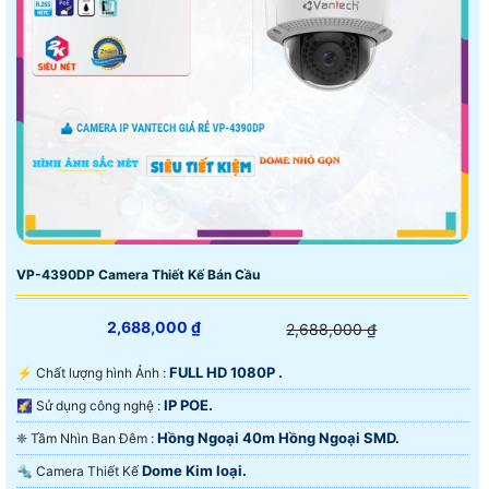
VP-4390DP Camera Thiết Kế Bán Cầu
2,688,000 ₫
2,688,000 ₫
FULL HD 1080P .
️⚡ Chất lượng hình Ảnh :
IP POE.
🌠 Sử dụng công nghệ :
Hồng Ngoại 40m Hồng Ngoại SMD.
❈ Tầm Nhìn Ban Đêm :
Dome Kim loại.
🔩 Camera Thiết Kế