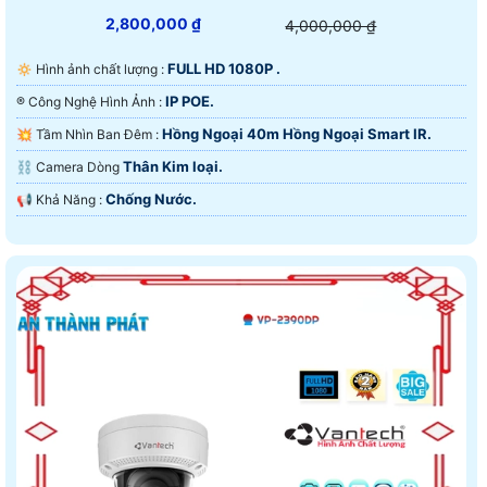
2,800,000 ₫
4,000,000 ₫
FULL HD 1080P .
🔅 Hình ảnh chất lượng :
IP POE.
®️ Công Nghệ Hình Ảnh :
Hồng Ngoại 40m Hồng Ngoại Smart IR.
💥 Tầm Nhìn Ban Đêm :
Thân Kim loại.
⛓ Camera Dòng
Chống Nước.
️📢 Khả Năng :