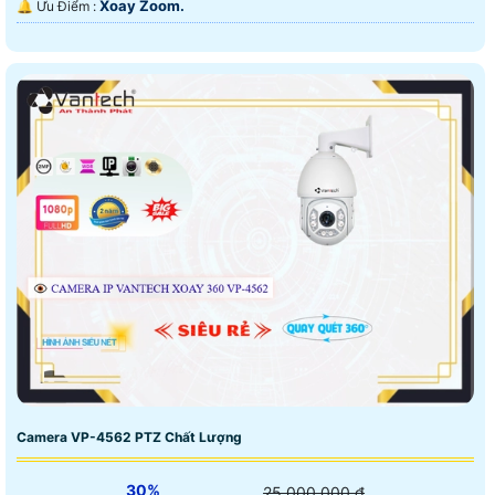
Xoay Zoom.
️🔔 Ưu Điểm :
Camera VP-4562 PTZ Chất Lượng
30%
25,000,000 ₫