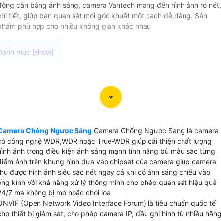
động cân bằng ánh sáng, camera Vantech mang đến hình ảnh rõ nét,
chi tiết, giúp bạn quan sát mọi góc khuất một cách dễ dàng. Sản
phẩm phù hợp cho nhiều không gian khác nhau
Camera Chống Ngược Sáng VanTech là lựa chọn hoàn hảo
cho việc ghi hình chất lượng cao ngay cả khi đối tượng ở
trong ánh sáng mạnh . Với thông số WDR,WDR hoặc True-
WDR có thể yên tâm khi lắp đặt camera trong nhà, kho
hàng hay cửa hàng, để luôn đảm bảo thu video rõ ràng và
Camera Chống Ngược Sáng
Camera Chống Ngược Sáng là camera
chi tiết.
có công nghệ WDR,WDR hoặc True-WDR giúp cải thiện chất lượng
hình ảnh trong điều kiện ánh sáng mạnh tính năng bù màu sắc từng
điểm ảnh trên khung hình dựa vào chipset của camera giúp camera
thu được hình ảnh siêu sắc nét ngay cả khi có ánh sáng chiếu vào
ống kính Với khả năng xử lý thông minh cho phép quan sát hiệu quả
24/7 mà không bị mờ hoặc chói lóa
ONVIF (Open Network Video Interface Forum) là tiêu chuẩn quốc tế
cho thiết bị giám sát, cho phép camera IP, đầu ghi hình từ nhiều hãn