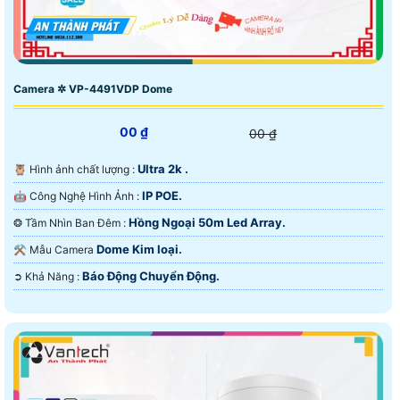
Camera ✲ VP-4491VDP Dome
00 ₫
00 ₫
Ultra 2k .
🦉 Hình ảnh chất lượng :
IP POE.
🤖️ Công Nghệ Hình Ảnh :
Hồng Ngoại 50m Led Array.
❂ Tầm Nhìn Ban Đêm :
Dome Kim loại.
⚒ Mẫu Camera
Báo Động Chuyển Động.
️➲ Khả Năng :