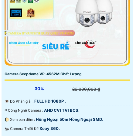
Camera Seepdome VP-4562M Chất Lượng
30%
26,000,000 ₫
FULL HD 1080P .
👁 Độ Phân giải :
AHD CVI TVI BCS.
®️ Công Nghệ Camera :
Hồng Ngoại 50m Hồng Ngoại SMD.
🌔 Xem ban đêm :
Xoay 360.
🐜 Camera Thiết Kế