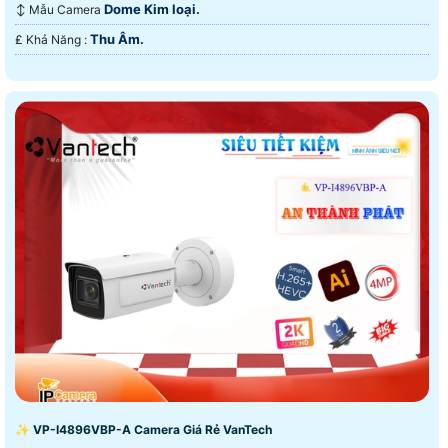
Dome Kim loại.
↕️ Mẫu Camera
Thu Âm.
️₤ Khả Năng :
✨ VP-I4896VBP-A Camera Giá Rẻ VanTech