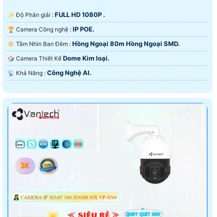
FULL HD 1080P .
✨ Độ Phân giải :
IP POE.
🏆 Camera Công nghệ :
Hồng Ngoại 80m Hồng Ngoại SMD.
🔅 Tầm Nhìn Ban Đêm :
Dome Kim loại.
🎲 Camera Thiết Kế
Công Nghệ AI.
️📡 Khả Năng :