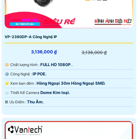
VP-2390DP-A Công Nghệ IP
3,136,000 ₫
3,136,000 ₫
FULL HD 1080P .
🔆 Chất lượng hình :
IP POE.
⚙ Công Nghệ :
Hồng Ngoại 30m Hồng Ngoại SMD.
⭐ Xem ban đêm :
Dome Kim loại.
🌧️ Thiết Kế Camera
Thu Âm.
️⌘ Ưu Điểm :