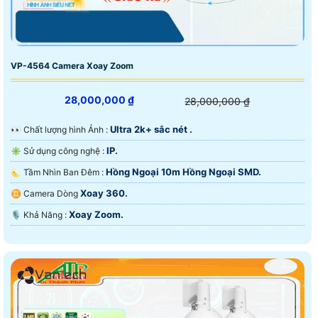
VP-4564 Camera Xoay Zoom
28,000,000 ₫
28,000,000 ₫
Ultra 2k+ sắc nét .
️👀 Chất lượng hình Ảnh :
IP.
✳️ Sử dụng công nghệ :
Hồng Ngoại 10m Hồng Ngoại SMD.
🌜 Tầm Nhìn Ban Đêm :
Xoay 360.
♊ Camera Dòng
Xoay Zoom.
️🎙 Khả Năng :