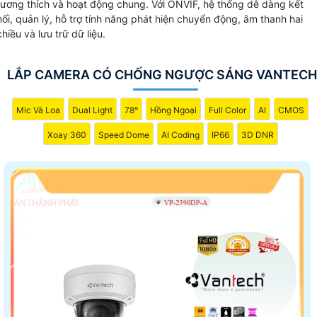
tương thích và hoạt động chung. Với ONVIF, hệ thống dễ dàng kết
nối, quản lý, hỗ trợ tính năng phát hiện chuyển động, âm thanh hai
chiều và lưu trữ dữ liệu.
LẮP CAMERA CÓ CHỐNG NGƯỢC SÁNG VANTECH
Mic Và Loa
Dual Light
78°
Hồng Ngoại
Full Color
AI
CMOS
Xoay 360
Speed Dome
AI Coding
IP66
3D DNR