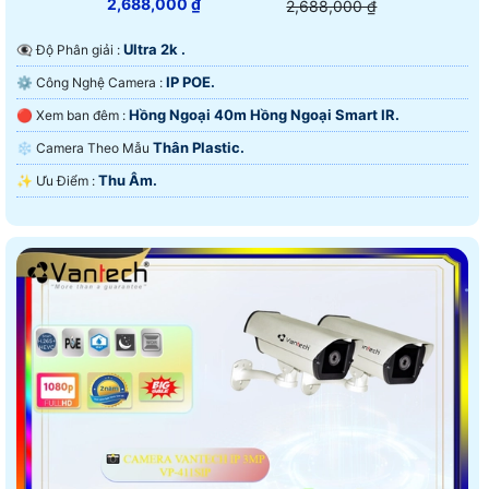
2,688,000 ₫
2,688,000 ₫
Ultra 2k .
👁️‍🗨 Độ Phân giải :
IP POE.
⚙ Công Nghệ Camera :
Hồng Ngoại 40m Hồng Ngoại Smart IR.
🔴 Xem ban đêm :
Thân Plastic.
❄ Camera Theo Mẫu
Thu Âm.
️✨ Ưu Điểm :