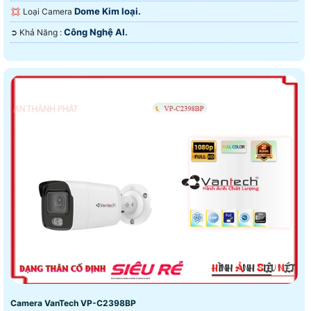
Dome Kim loại.
💢 Loại Camera
Công Nghệ AI.
️➲ Khả Năng :
Camera VanTech VP-C2398BP