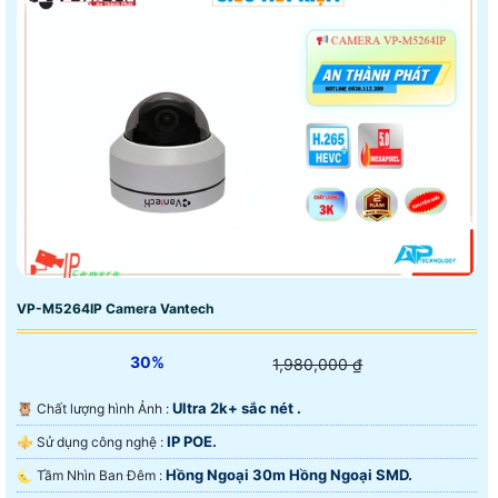
VP-M5264IP Camera Vantech
30%
1,980,000 ₫
Ultra 2k+ sắc nét .
🦉 Chất lượng hình Ảnh :
IP POE.
⚜️ Sử dụng công nghệ :
Hồng Ngoại 30m Hồng Ngoại SMD.
🌜 Tầm Nhìn Ban Đêm :