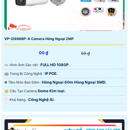
VP-I2696BP-A Camera Hồng Ngoại 2MP
00 ₫
00 ₫
FULL HD 1080P .
️👀 Hình Ảnh Sắc nét :
IP POE.
🤖️ Trang Bị Công Nghệ :
Hồng Ngoại 60m Hồng Ngoại SMD.
❃ Tầm Nhìn Ban Đêm :
Dome Kim loại.
👑 Cấu Tạo Camera
Công Nghệ AI.
️💮 Khả Năng :