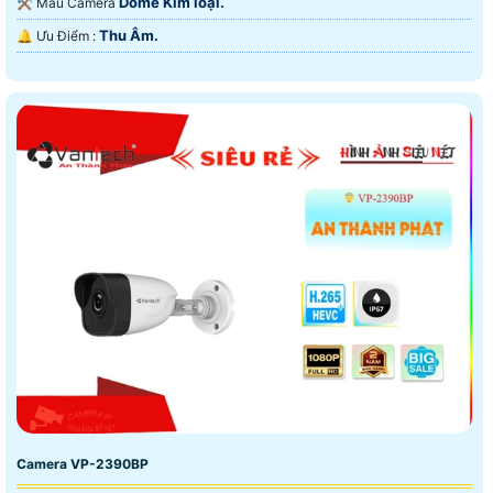
Dome Kim loại.
⚒ Mẫu Camera
Thu Âm.
️🔔 Ưu Điểm :
Camera VP-2390BP