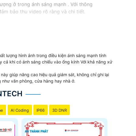
ượng ở trong ánh sáng mạnh . Với thông
ảm bảo thu video rõ ràng và chi tiết.
lượng hình ảnh trong điều kiện ánh sáng mạnh tính
 cả khi có ánh sáng chiếu vào ống kính Với khả năng xử
ày giúp nâng cao hiệu quả giám sát, không chỉ ghi lại
ng như văn phòng, cửa hàng hay nhà ở.
NTECH
me
AI Coding
IP66
3D DNR