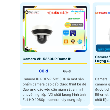
Camera 
Camera VP-5350DP Dome IP
Lượng C
00 ₫
00 ₫
Camera IP POEVP-5350DP là một sản
Camera I
phẩm camera cao cấp được thiết kế để
camera g
đáp ứng các yêu cầu giám sát an ninh
được tíc
chuyên nghiệp. Với chất lượng hình ảnh
Ethernet (PoE). Với thi
Full HD 1080p, camera này cung cấp
chất liệu
một hình ảnh sắc nét và chi tiết
dàng lắp
nét và c