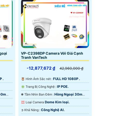
goại
VP-C2398DP Camera Với Giá Cạnh
Tranh VanTech
-12,877,672 ₫
42,960,000 ₫
P .
FULL HD 1080P .
🦉 Hình Ảnh Sắc nét :
IP POE.
✳️ Trang Bị Công Nghệ :
60m
Hồng Ngoại 30m
❃ Tầm Nhìn Ban Đêm :
Starlight.
Dome Kim loại.
💢 Loại Camera
Công Nghệ AI.
️➲ Khả Năng :