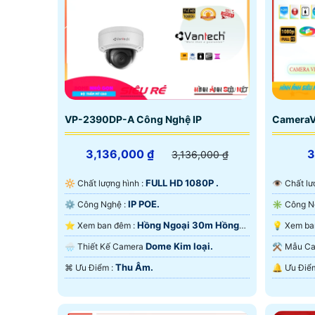
VP-2390DP-A Công Nghệ IP
CameraV
3,136,000 ₫
3,136,000 ₫
FULL HD 1080P .
🔆 Chất lượng hình :
👁 Chất 
IP POE.
⚙ Công Nghệ :
Hồng Ngoại 30m Hồng
⭐ Xem ban đêm :
Ngoại SMD.
Ngoại SM
Dome Kim loại.
🌧️ Thiết Kế Camera
⚒ Mẫu 
Thu Âm.
️⌘ Ưu Điểm :