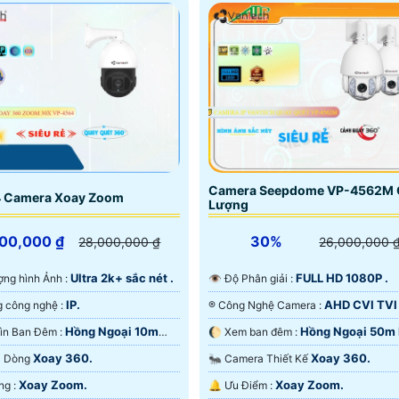
Camera Seepdome VP-4562M 
 Camera Xoay Zoom
Lượng
00,000 ₫
30%
28,000,000 ₫
26,000,000 
Ultra 2k+ sắc nét .
FULL HD 1080P .
 lượng hình Ảnh :
👁 Độ Phân giải :
IP.
AHD CVI TVI
✳️ Sử dụng công nghệ :
®️ Công Nghệ Camera :
Hồng Ngoại 10m
Hồng Ngoại 50m
🌜 Tầm Nhìn Ban Đêm :
🌔 Xem ban đêm :
ại SMD.
Ngoại SMD.
Xoay 360.
Xoay 360.
ra Dòng
🐜 Camera Thiết Kế
Xoay Zoom.
Xoay Zoom.
️🎙 Khả Năng :
️🔔 Ưu Điểm :