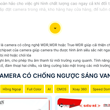
n hảo cho việc ghi hình chất lượng cao ngay cả khi đối t
 đặt camera trong nhà, kho hàng hay cửa hàng, để luôn đ
 camera có công nghệ WDR,WDR hoặc True-WDR giúp cải thiện chất 
hipset của camera giúp camera thu được hình ảnh siêu sắc nét ngay
bị mờ hoặc chói lóa
hi âm, cho phép thu âm thanh từ môi trường xung quanh. Tính năng n
 cố, đàm thoại hai chiều, và tăng cường bảo mật trong các môi trườ
CAMERA CÓ CHỐNG NGƯỢC SÁNG VA
Hồng Ngoại
Full Color
AI
CMOS
Xoay 360
Speed Do