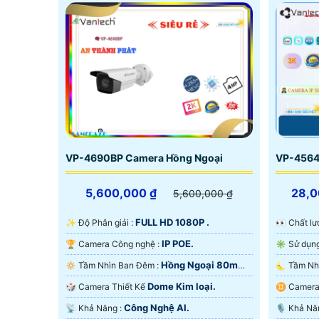
VP-4690BP Camera Hồng Ngoại
VP-4564
5,600,000 ₫
28,0
5,600,000 ₫
FULL HD 1080P .
✨ Độ Phân giải :
️👀 Chất
IP POE.
🏆 Camera Công nghệ :
Hồng Ngoại 80m
🔅 Tầm Nhìn Ban Đêm :
Hồng Ngoại SMD.
Hồng Ngo
Dome Kim loại.
🎲 Camera Thiết Kế
♊ Came
Công Nghệ AI.
️📡 Khả Năng :