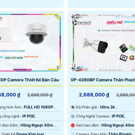
DP Camera Thiết Kế Bán Cầu
VP-4390BP Camera Thân Plast
88,000 ₫
2,688,000 ₫
2,688,000 ₫
2,688,00
FULL HD 1080P .
Ultra 2k .
lượng hình Ảnh :
👁️‍🗨 Độ Phân giải :
IP POE.
IP POE.
🌠 Sử dụng công nghệ :
⚙ Công Nghệ Camera :
Hồng Ngoại 40m
Hồng Ngoại 40m
❈ Tầm Nhìn Ban Đêm :
🔴 Xem ban đêm :
ại SMD.
Ngoại Smart IR.
Dome Kim loại.
Thân Plastic.
ra Thiết Kế
❄ Camera Theo Mẫu