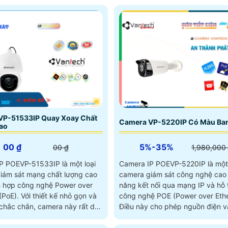
VP-51533IP Quay Xoay Chất
Camera VP-5220IP Có Màu Ba
ao
00 ₫
5%-35%
00 ₫
1,980,000
P POEVP-51533IP là một loại
Camera IP POEVP-5220IP là một 
iám sát mạng chất lượng cao
camera giám sát công nghệ cao 
h hợp công nghệ Power over
năng kết nối qua mạng IP và hỗ 
ết kế nhỏ gọn và
công nghệ POE (Power over Ethe
 chắc chắn, camera này rất dễ
Điều này cho phép nguồn điện và
 đặt và cung cấp hình ảnh sắc
hất lượng cao