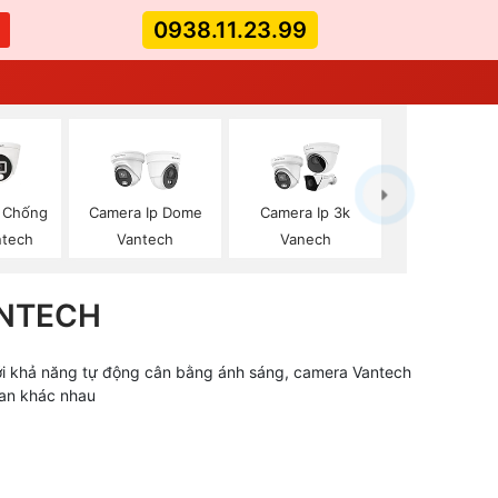
0938.11.23.99
 Chống
Camera Ip Dome
Camera Ip 3k
ntech
Vantech
Vanech
NTECH
ới khả năng tự động cân bằng ánh sáng, camera Vantech
ian khác nhau