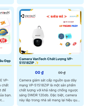
Camera VanTech Chất Lượng VP-
ẫu Đẹp
51518ZIP ✨
00 ₫
00 ₫
E VP-
Camera giám sát cấp nguồn qua dây
 chất
mạng VP-51518ZIP là một sản phẩm
t để
chất lượng với khả năng chống ngược
của bạn.
sáng DWDR 120db. Đặc biệt, camera
...
này lắp trong nhà sẽ mang lại hiệu quả
tốt hơn khi xem ban đêm nhờ chức