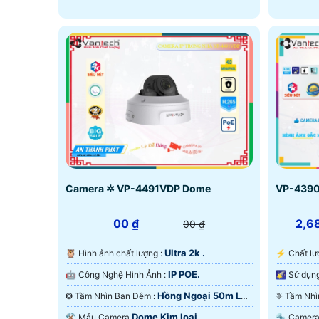
Camera ✲ VP-4491VDP Dome
VP-4390
00 ₫
2,6
00 ₫
Ultra 2k .
🦉 Hình ảnh chất lượng :
️⚡ Chất 
IP POE.
🤖️ Công Nghệ Hình Ảnh :
Hồng Ngoại 50m Led
❂ Tầm Nhìn Ban Đêm :
Array.
Hồng Ngo
Dome Kim loại.
⚒ Mẫu Camera
🔩 Came