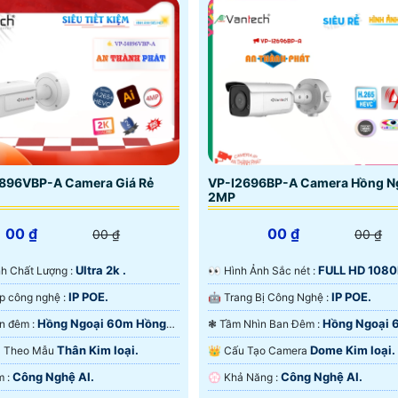
896VBP-A Camera Giá Rẻ
VP-I2696BP-A Camera Hồng N
2MP
00 ₫
00 ₫
00 ₫
00 ₫
Ultra 2k .
FULL HD 1080
nh Ành Chất Lượng :
️👀 Hình Ảnh Sắc nét :
IP POE.
IP POE.
🏆 Tích hợp công nghệ :
🤖️ Trang Bị Công Nghệ :
Hồng Ngoại 60m Hồng
Hồng Ngoại 
🌈 Xem ban đêm :
❃ Tầm Nhìn Ban Đêm :
D.
Hồng Ngoại SMD.
Thân Kim loại.
Dome Kim loại.
era Theo Mẫu
👑 Cấu Tạo Camera
Công Nghệ AI.
Công Nghệ AI.
️💠 Ưu Điểm :
️💮 Khả Năng :