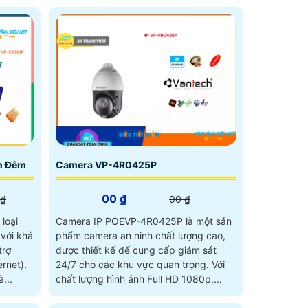
năng hồng ngoại 150m
n Đêm
Camera VP-4R0425P
00 ₫
 ₫
00 ₫
loại
Camera IP POEVP-4R0425P là một sản
với khả
phẩm camera an ninh chất lượng cao,
trợ
được thiết kế để cung cấp giám sát
rnet).
24/7 cho các khu vực quan trọng. Với
...
chất lượng hình ảnh Full HD 1080p,...