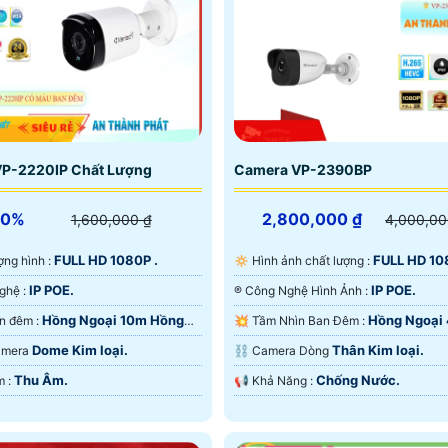
P-2220IP Chất Lượng
Camera VP-2390BP
30%
2,800,000 ₫
1,600,000 ₫
4,000,00
FULL HD 1080P .
FULL HD 10
lượng hình :
🔅 Hình ảnh chất lượng :
IP POE.
IP POE.
✳️ Công Nghệ :
®️ Công Nghệ Hình Ảnh :
Hồng Ngoại 10m Hồng
Hồng Ngoại
💡 Xem ban đêm :
💥 Tầm Nhìn Ban Đêm :
D.
Hồng Ngoại Smart IR.
Dome Kim loại.
Thân Kim loại.
Camera
⛓ Camera Dòng
Thu Âm.
Chống Nước.
️🔔 Ưu Điểm :
️📢 Khả Năng :