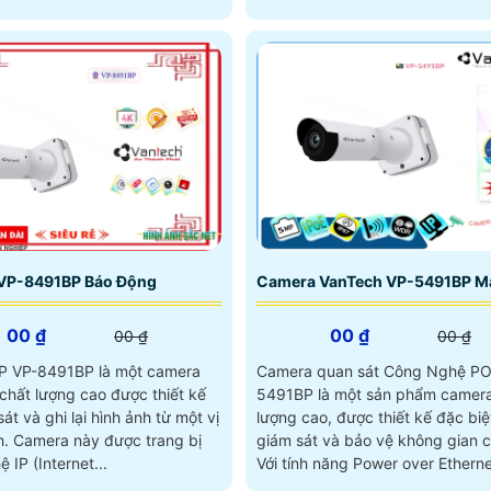
VP-8491BP Báo Động
Camera VanTech VP-5491BP M
00 ₫
00 ₫
00 ₫
00 ₫
P VP-8491BP là một camera
Camera quan sát Công Nghệ PO
chất lượng cao được thiết kế
5491BP là một sản phẩm camera
át và ghi lại hình ảnh từ một vị
lượng cao, được thiết kế đặc biệ
rang bị
giám sát và bảo vệ không gian 
 IP (Internet...
Với tính năng Power over Ethernet