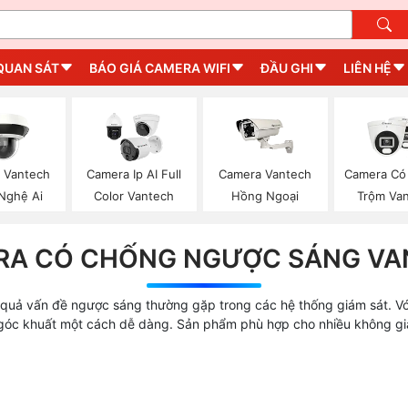
QUAN SÁT
BÁO GIÁ CAMERA WIFI
ĐẦU GHI
LIÊN HỆ
 Vantech
Camera Ip AI Full
Camera Vantech
Camera Có
Nghệ Ai
Color Vantech
Hồng Ngoại
Trộm Va
RA CÓ CHỐNG NGƯỢC SÁNG VA
 quả vấn đề ngược sáng thường gặp trong các hệ thống giám sát. V
ọi góc khuất một cách dễ dàng. Sản phẩm phù hợp cho nhiều không g