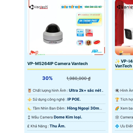
✨ VP-I4
VP-M5264IP Camera Vantech
VanTech
30%
1,980,000 ₫
Ultra 2k+ sắc nét .
🦉 Chất lượng hình Ảnh :
👁️‍🗨 Hì
IP POE.
⚜️ Sử dụng công nghệ :
Hồng Ngoại 30m
🌜 Tầm Nhìn Ban Đêm :
Hồng Ngoại SMD.
Ngoại SM
Dome Kim loại.
↕️ Mẫu Camera
🕸️ Cam
Thu Âm.
️₤ Khả Năng :