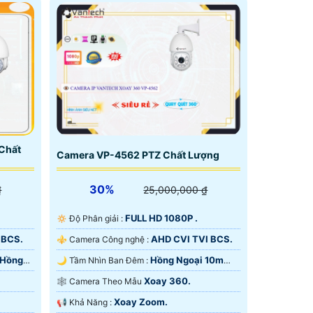
Chất
Camera VP-4562 PTZ Chất Lượng
30%
₫
25,000,000 ₫
FULL HD 1080P .
🔅 Độ Phân giải :
 BCS.
AHD CVI TVI BCS.
⚜️ Camera Công nghệ :
 Hồng
Hồng Ngoại 10m
🌙 Tầm Nhìn Ban Đêm :
Hồng Ngoại SMD.
Xoay 360.
🕸️ Camera Theo Mẫu
Xoay Zoom.
️📢 Khả Năng :