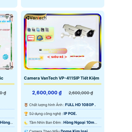
ic
Camera VanTech VP-411SIP Tiết Kiệm
2,600,000 ₫
0 ₫
2,600,000 ₫
FULL HD 1080P .
🦉 Chất lượng hình Ảnh :
IP POE.
🏆 Sử dụng công nghệ :
 Hồng
Hồng Ngoại 10m
🌜 Tầm Nhìn Ban Đêm :
Hồng Ngoại SMD.
Dome Kim loại.
💎 Camera Theo Mẫu