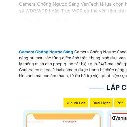
Camera Chống Ngược Sáng VanTech là lựa chọn hoà
số WDR,WDR hoặc True-WDR có thể yên tâm khi lắp
'
Camera Chống Ngược Sáng
Camera Chống Ngược Sáng là
năng bù màu sắc từng điểm ảnh trên khung hình dựa vào c
lý thông minh cho phép quan sát hiệu quả 24/7 mà không 
Camera có micro là loại camera được trang bị chức năng g
hình ảnh mà còn âm thanh, từ đó hỗ trợ việc phát hiện sự
LẮP 
Mic Và Loa
Dual Light
78°