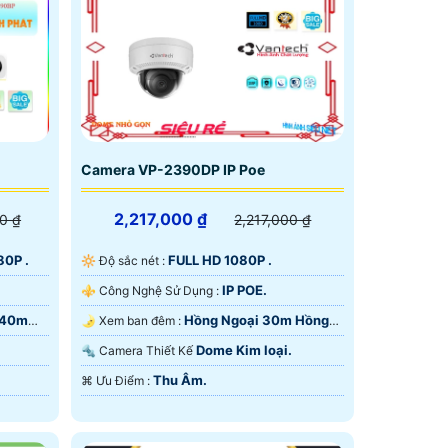
Camera VP-2390DP IP Poe
2,217,000 ₫
0 ₫
2,217,000 ₫
80P .
FULL HD 1080P .
🔆 Độ sắc nét :
IP POE.
⚜️ Công Nghệ Sử Dụng :
 40m
Hồng Ngoại 30m Hồng
🌛 Xem ban đêm :
Ngoại SMD.
Dome Kim loại.
🔩 Camera Thiết Kế
Thu Âm.
️⌘ Ưu Điểm :