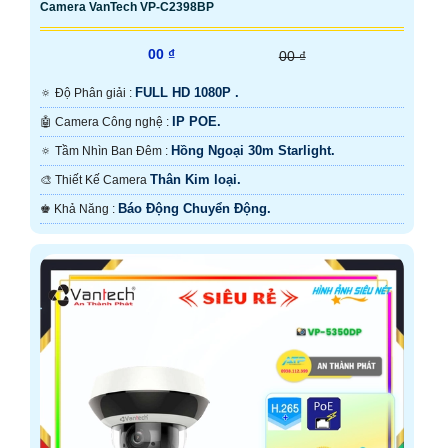
Camera VanTech VP-C2398BP
00 ₫
00 ₫
FULL HD 1080P .
🔅 Độ Phân giải :
IP POE.
🤖️ Camera Công nghệ :
Hồng Ngoại 30m Starlight.
🔅 Tầm Nhìn Ban Đêm :
Thân Kim loại.
🎨 Thiết Kế Camera
Báo Động Chuyển Động.
️♚ Khả Năng :