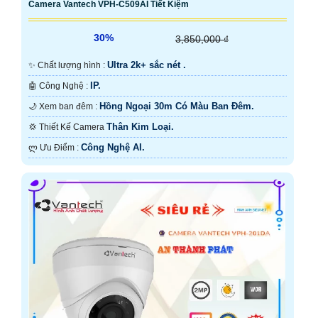
Camera Vantech VPH-C509AI Tiết Kiệm
30%
3,850,000 ₫
Ultra 2k+ sắc nét .
✨ Chất lượng hình :
IP.
🤖️ Công Nghệ :
Hồng Ngoại 30m Có Màu Ban Đêm.
🌙 Xem ban đêm :
Thân Kim Loại.
💢 Thiết Kế Camera
Công Nghệ AI.
️ლ Ưu Điểm :