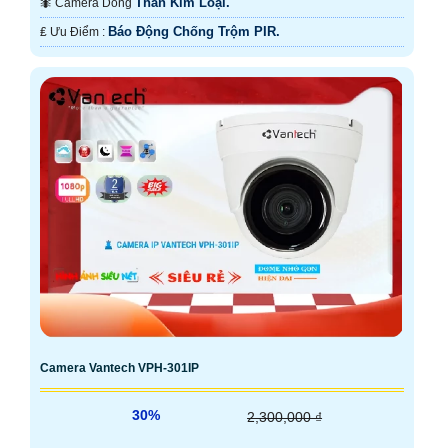
Thân Kim Loại.
🐜 Camera Dòng
Báo Động Chống Trộm PIR.
️₤ Ưu Điểm :
Camera Vantech VPH-301IP
30%
2,300,000 ₫