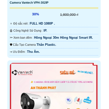
Camera Vantech VPH-302IP
30%
1,800,000 ₫
FULL HD 1080P .
🔅 Độ sắc nét :
IP.
🤖️ Công Nghệ Sử Dụng :
Hồng Ngoại 30m Hồng Ngoại Smart IR.
🔦 Xem ban đêm :
Thân Plastic.
🛡 Cấu Tạo Camera
Thu Âm.
️⇝ Ưu Điểm :