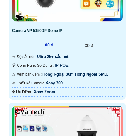
Camera VP-5350DP Dome IP
00 ₫
00 ₫
Ultra 2k+ sắc nét .
🔆 Độ sắc nét :
IP POE.
🏆 Công Nghệ Sử Dụng :
Hồng Ngoại 30m Hồng Ngoại SMD.
🌛 Xem ban đêm :
Xoay 360.
🎨 Thiết Kế Camera
Xoay Zoom.
️✤ Ưu Điểm :