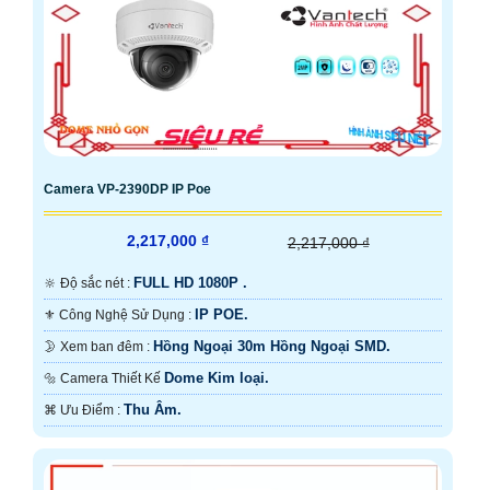
Camera VP-2390DP IP Poe
2,217,000 ₫
2,217,000 ₫
FULL HD 1080P .
🔆 Độ sắc nét :
IP POE.
⚜️ Công Nghệ Sử Dụng :
Hồng Ngoại 30m Hồng Ngoại SMD.
🌛 Xem ban đêm :
Dome Kim loại.
🔩 Camera Thiết Kế
Thu Âm.
️⌘ Ưu Điểm :