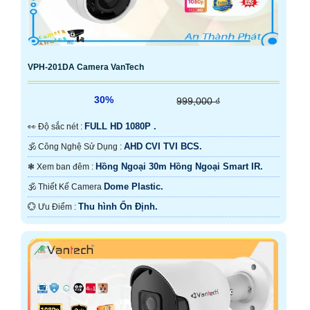
VPH-201DA Camera VanTech
30%
999,000 ₫
FULL HD 1080P .
️👀 Độ sắc nét :
AHD CVI TVI BCS.
🕉️ Công Nghệ Sử Dụng :
Hồng Ngoại 30m Hồng Ngoại Smart IR.
❃ Xem ban đêm :
Dome Plastic.
🕉️ Thiết Kế Camera
Thu hình Ổn Định.
️💮 Ưu Điểm :