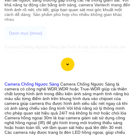
khả năng tự động cân bằng ánh sáng, camera Vantech mang đến
hình ảnh rõ nét, chi tiết, giúp bạn quan sát mọi góc khuất một
cách dễ dàng. Sản phẩm phù hợp cho nhiều không gian khác
nhau
Camera Chống Ngược Sáng VanTech là lựa chọn hoàn hảo cho
việc ghi hình chất lượng cao ngay cả khi đối tượng ở trong ánh
sáng mạnh . Với thông số WDR,WDR hoặc True-WDR có thể yên
tâm khi lắp đặt camera trong nhà, kho hàng hay cửa hàng, để
luôn đảm bảo thu video rõ ràng và chi tiết.
Camera Chống Ngược Sáng
Camera Chống Ngược Sáng là
'
camera có công nghệ WDR,WDR hoặc True-WDR giúp cải thiện
chất lượng hình ảnh trong điều kiện ánh sáng mạnh tính năng bù
màu sắc từng điểm ảnh trên khung hình dựa vào chipset của
camera giúp camera thu được hình ảnh siêu sắc nét ngay cả khi
có ánh sáng chiếu vào ống kính Với khả năng xử lý thông minh
cho phép quan sát hiệu quả 24/7 mà không bị mờ hoặc chói lóa
Camera hồng ngoại 30m là loại camera giám sát sử dụng công
nghệ hồng ngoại (IR) để ghi hình trong môi trường thiếu sáng
hoặc hoàn toàn tối, với tầm quan sát hiệu quả lên đến 30 mét.
Các camera này được trang bị đèn LED hồng ngoại, giúp chiếu