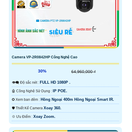
Camera VP-2R0842HP Công Nghệ Cao
30%
64,960,000 ₫
FULL HD 1080P .
👁️‍🗨 Độ sắc nét :
IP POE.
🤖️ Công Nghệ Sử Dụng :
Hồng Ngoại 400m Hồng Ngoại Smart IR.
✪ Xem ban đêm :
Xoay 360.
🛡 Thiết Kế Camera
Xoay Zoom.
️💠 Ưu Điểm :