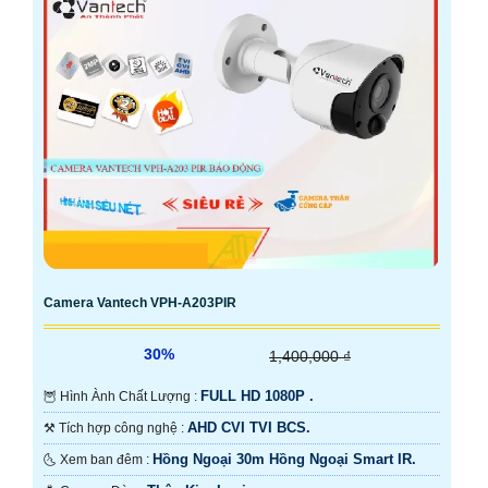
Camera Vantech VPH-A203PIR
30%
1,400,000 ₫
FULL HD 1080P .
🦉 Hình Ành Chất Lượng :
AHD CVI TVI BCS.
⚒ Tích hợp công nghệ :
Hồng Ngoại 30m Hồng Ngoại Smart IR.
🌜 Xem ban đêm :