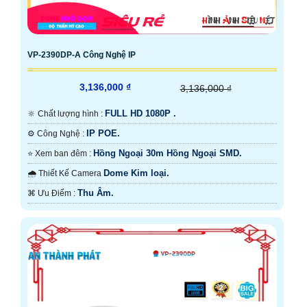
VP-2390DP-A Công Nghệ IP
3,136,000 ₫
3,136,000 ₫
FULL HD 1080P .
🔆 Chất lượng hình :
IP POE.
⚙ Công Nghệ :
Hồng Ngoại 30m Hồng Ngoại SMD.
⭐ Xem ban đêm :
Dome Kim loại.
🌧️ Thiết Kế Camera
Thu Âm.
️⌘ Ưu Điểm :