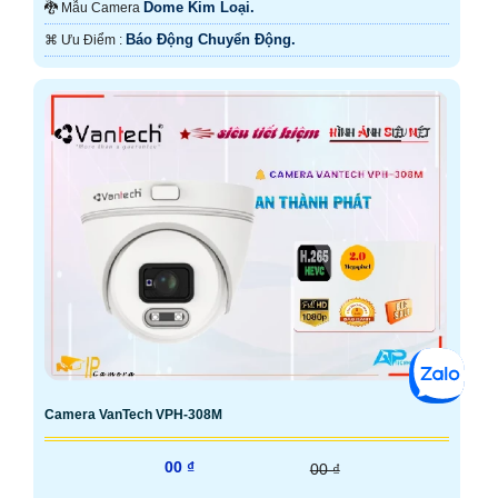
Dome Kim Loại.
🐉️ Mẫu Camera
Báo Động Chuyển Động.
️⌘ Ưu Điểm :
Camera VanTech VPH-308M
00 ₫
00 ₫