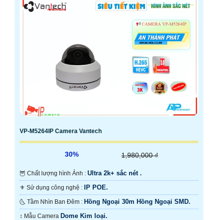
VP-M5264IP Camera Vantech
30%
1,980,000 ₫
Ultra 2k+ sắc nét .
🦉 Chất lượng hình Ảnh :
IP POE.
⚜️ Sử dụng công nghệ :
Hồng Ngoại 30m Hồng Ngoại SMD.
🌜 Tầm Nhìn Ban Đêm :
Dome Kim loại.
↕️ Mẫu Camera