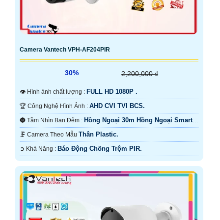
Camera Vantech VPH-AF204PIR
30%
2,200,000 ₫
FULL HD 1080P .
👁 Hình ảnh chất lượng :
AHD CVI TVI BCS.
🏆 Công Nghệ Hình Ảnh :
Hồng Ngoại 30m Hồng Ngoại Smart
🌚 Tầm Nhìn Ban Đêm :
IR.
Thân Plastic.
🗜️ Camera Theo Mẫu
Báo Động Chống Trộm PIR.
️➲ Khả Năng :