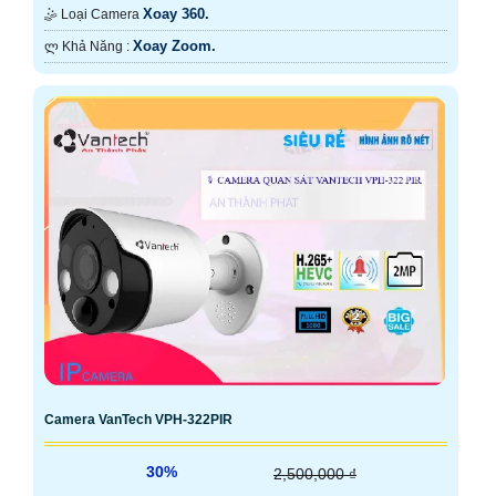
Xoay 360.
🤹 Loại Camera
Xoay Zoom.
️ლ Khả Năng :
Camera VanTech VPH-322PIR
30%
2,500,000 ₫