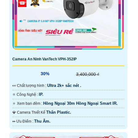
Camera An Ninh VanTech VPH-352IP
30%
3,400,000 ₫
Ultra 2k+ sắc nét .
️👀 Chất lượng hình :
IP.
⚛️ Công Nghệ :
Hồng Ngoại 30m Hồng Ngoại Smart IR.
🔅 Xem ban đêm :
Thân Plastic.
💎 Camera Thiết Kế
Thu Âm.
️↭ Ưu Điểm :