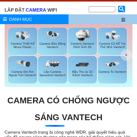
LẮP ĐẶT
CAMERA
WIFI
DANH MỤC
Camera Thiết Kế
Camera Vantech
Camera Có Hổ Trợ
Camera Báo Động
Nhựa Plastic
Hình Ảnh 2K
Thẻ Nhớ Vantech
Vantech
Vantech
Camera Ghi Âm
Lắp Camera
Đầu Thu Ip 32
Camera To Vantech
Ngoài Trời Vantech
Speedom Vantech
Kênh Vantech
CAMERA CÓ CHỐNG NGƯỢC
SÁNG VANTECH
Camera Vantech trang bị công nghệ WDR, giải quyết hiệu quả
vấn đề ngược sáng thường gặp trong các hệ thống giám sát. Với