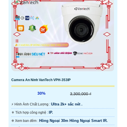
Camera An Ninh VanTech VPH-353IP
30%
3,300,000 ₫
Ultra 2k+ sắc nét .
️⚡ Hình Ành Chất Lượng :
IP.
⚜️ Tích hợp công nghệ :
Hồng Ngoại 30m Hồng Ngoại Smart IR.
❈ Xem ban đêm :