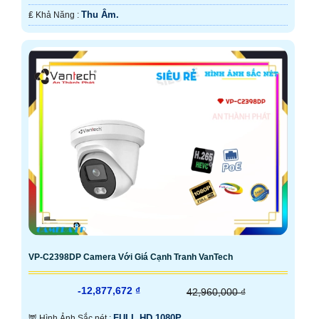
Thu Âm.
️₤ Khả Năng :
VP-C2398DP Camera Với Giá Cạnh Tranh VanTech
-12,877,672 ₫
42,960,000 ₫
FULL HD 1080P .
🦉 Hình Ảnh Sắc nét :