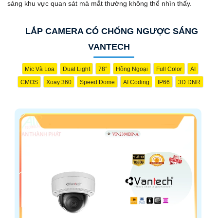
sáng khu vực quan sát mà mắt thường không thể nhìn thấy.
LẮP CAMERA CÓ CHỐNG NGƯỢC SÁNG
VANTECH
Mic Và Loa
Dual Light
78°
Hồng Ngoại
Full Color
AI
CMOS
Xoay 360
Speed Dome
AI Coding
IP66
3D DNR