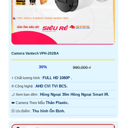
Camera Vantech VPH-202BA
30%
990,000 ₫
FULL HD 1080P .
️⚡ Chất lượng hình :
AHD CVI TVI BCS.
®️ Công Nghệ :
Hồng Ngoại 30m Hồng Ngoại Smart IR.
🌙 Xem ban đêm :
Thân Plastic.
👑 Camera Theo Mẫu
Thu hình Ổn Định.
️🆑 Ưu Điểm :