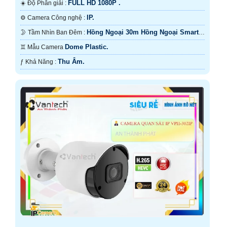
FULL HD 1080P .
☀️ Độ Phân giải :
IP.
⚙ Camera Công nghệ :
Hồng Ngoại 30m Hồng Ngoại Smart
🌛 Tầm Nhìn Ban Đêm :
IR.
Dome Plastic.
♊ Mẫu Camera
Thu Âm.
️ƒ Khả Năng :