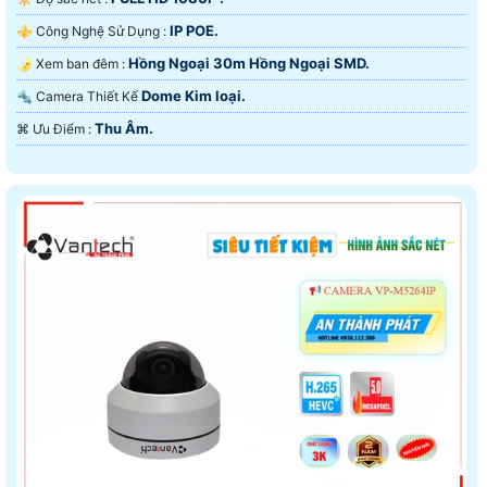
IP POE.
⚜️ Công Nghệ Sử Dụng :
Hồng Ngoại 30m Hồng Ngoại SMD.
🌛 Xem ban đêm :
Dome Kim loại.
🔩 Camera Thiết Kế
Thu Âm.
️⌘ Ưu Điểm :