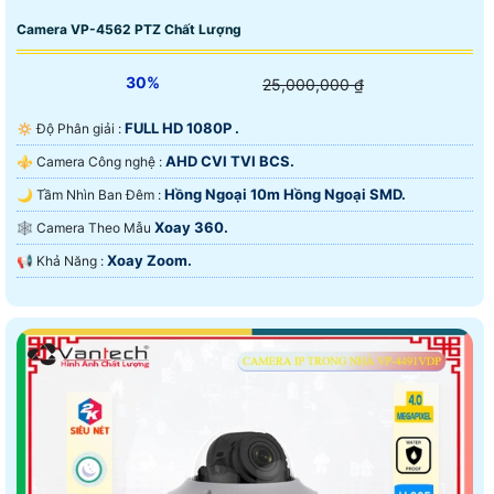
Camera VP-4562 PTZ Chất Lượng
30%
25,000,000 ₫
FULL HD 1080P .
🔅 Độ Phân giải :
AHD CVI TVI BCS.
⚜️ Camera Công nghệ :
Hồng Ngoại 10m Hồng Ngoại SMD.
🌙 Tầm Nhìn Ban Đêm :
Xoay 360.
🕸️ Camera Theo Mẫu
Xoay Zoom.
️📢 Khả Năng :