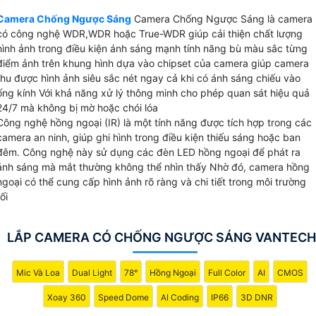
hàng hay cửa hàng, để luôn đảm bảo thu video rõ ràng và
Camera Chống Ngược Sáng
Camera Chống Ngược Sáng là camera
chi tiết.
có công nghệ WDR,WDR hoặc True-WDR giúp cải thiện chất lượng
hình ảnh trong điều kiện ánh sáng mạnh tính năng bù màu sắc từng
điểm ảnh trên khung hình dựa vào chipset của camera giúp camera
thu được hình ảnh siêu sắc nét ngay cả khi có ánh sáng chiếu vào
ống kính Với khả năng xử lý thông minh cho phép quan sát hiệu quả
24/7 mà không bị mờ hoặc chói lóa
Công nghệ hồng ngoại (IR) là một tính năng được tích hợp trong các
camera an ninh, giúp ghi hình trong điều kiện thiếu sáng hoặc ban
đêm. Công nghệ này sử dụng các đèn LED hồng ngoại để phát ra
ánh sáng mà mắt thường không thể nhìn thấy Nhờ đó, camera hồng
ngoại có thể cung cấp hình ảnh rõ ràng và chi tiết trong môi trường
tối
LẮP CAMERA CÓ CHỐNG NGƯỢC SÁNG VANTECH
Mic Và Loa
Dual Light
78°
Hồng Ngoại
Full Color
AI
CMOS
Xoay 360
Speed Dome
AI Coding
IP66
3D DNR