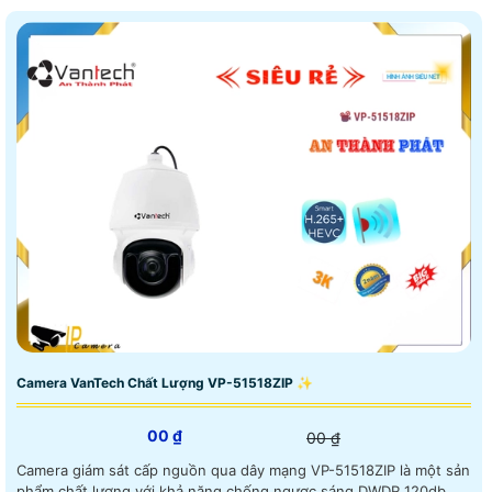
Camera VanTech Chất Lượng VP-51518ZIP ✨
00 ₫
00 ₫
Camera giám sát cấp nguồn qua dây mạng VP-51518ZIP là một sản
phẩm chất lượng với khả năng chống ngược sáng DWDR 120db.