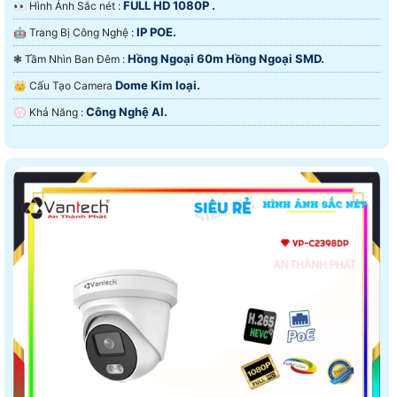
FULL HD 1080P .
️👀 Hình Ảnh Sắc nét :
IP POE.
🤖️ Trang Bị Công Nghệ :
Hồng Ngoại 60m Hồng Ngoại SMD.
❃ Tầm Nhìn Ban Đêm :
Dome Kim loại.
👑 Cấu Tạo Camera
Công Nghệ AI.
️💮 Khả Năng :