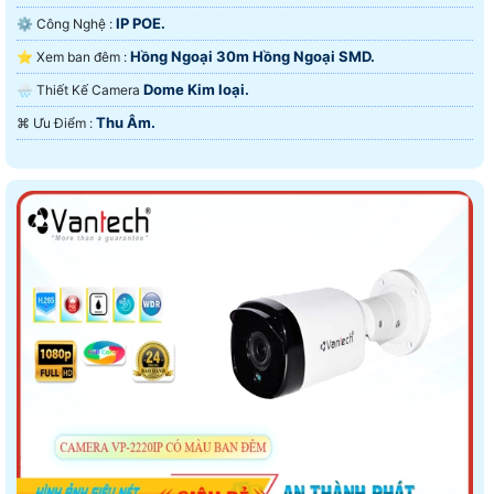
IP POE.
⚙ Công Nghệ :
Hồng Ngoại 30m Hồng Ngoại SMD.
⭐ Xem ban đêm :
Dome Kim loại.
🌧️ Thiết Kế Camera
Thu Âm.
️⌘ Ưu Điểm :