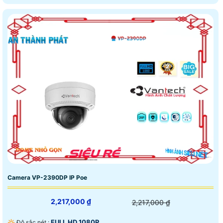
Camera VP-2390DP IP Poe
2,217,000 ₫
2,217,000 ₫
FULL HD 1080P .
🔆 Độ sắc nét :