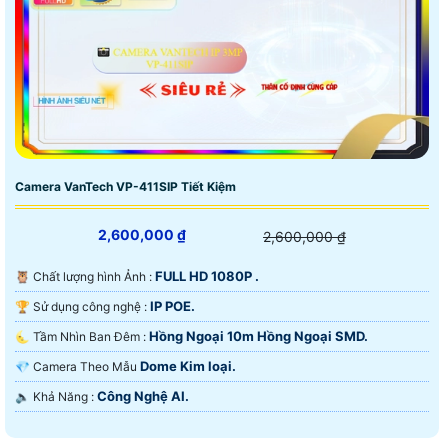
Camera VanTech VP-411SIP Tiết Kiệm
2,600,000 ₫
2,600,000 ₫
FULL HD 1080P .
🦉 Chất lượng hình Ảnh :
IP POE.
🏆 Sử dụng công nghệ :
Hồng Ngoại 10m Hồng Ngoại SMD.
🌜 Tầm Nhìn Ban Đêm :
Dome Kim loại.
💎 Camera Theo Mẫu
Công Nghệ AI.
️🔈 Khả Năng :