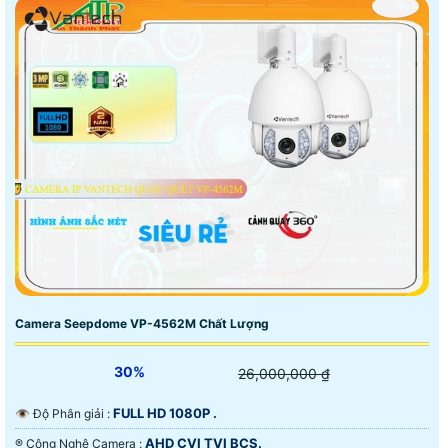
Camera Seepdome VP-4562M Chất Lượng
30%
26,000,000 ₫
FULL HD 1080P .
👁 Độ Phân giải :
AHD CVI TVI BCS.
®️ Công Nghệ Camera :