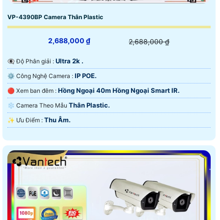
VP-4390BP Camera Thân Plastic
2,688,000 ₫
2,688,000 ₫
Ultra 2k .
👁️‍🗨 Độ Phân giải :
IP POE.
⚙ Công Nghệ Camera :
Hồng Ngoại 40m Hồng Ngoại Smart IR.
🔴 Xem ban đêm :
Thân Plastic.
❄ Camera Theo Mẫu
Thu Âm.
️✨ Ưu Điểm :