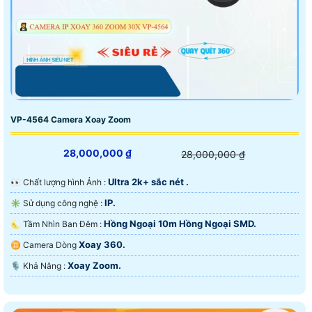
VP-4564 Camera Xoay Zoom
28,000,000 ₫
28,000,000 ₫
Ultra 2k+ sắc nét .
️👀 Chất lượng hình Ảnh :
IP.
✳️ Sử dụng công nghệ :
Hồng Ngoại 10m Hồng Ngoại SMD.
🌜 Tầm Nhìn Ban Đêm :
Xoay 360.
♊ Camera Dòng
Xoay Zoom.
️🎙 Khả Năng :