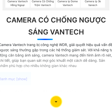
Camera Vantech
Camera Có Chống
Camera Ip Dome
Camera Ip 3k
Hồng Ngoại
Trộm Vantech
Vantech
Vanech
CAMERA CÓ CHỐNG NGƯỢC
SÁNG VANTECH
Camera Vantech trang bị công nghệ WDR, giải quyết hiệu quả vấn đ
ngược sáng thường gặp trong các hệ thống giám sát. Với khả năng t
động cân bằng ánh sáng, camera Vantech mang đến hình ảnh rõ nét,
chi tiết, giúp bạn quan sát mọi góc khuất một cách dễ dàng. Sản
phẩm phù hợp cho nhiều không gian khác nhau
Camera Chống Ngược Sáng VanTech là lựa chọn hoàn hảo
cho việc ghi hình chất lượng cao ngay cả khi đối tượng ở
trong ánh sáng mạnh . Với thông số WDR,WDR hoặc True-
WDR có thể yên tâm khi lắp đặt camera trong nhà, kho