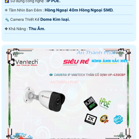
IP POE.
🌠 Sử dụng công nghệ :
Hồng Ngoại 40m Hồng Ngoại SMD.
❈ Tầm Nhìn Ban Đêm :
Dome Kim loại.
🔩 Camera Thiết Kế
Thu Âm.
️✤ Khả Năng :