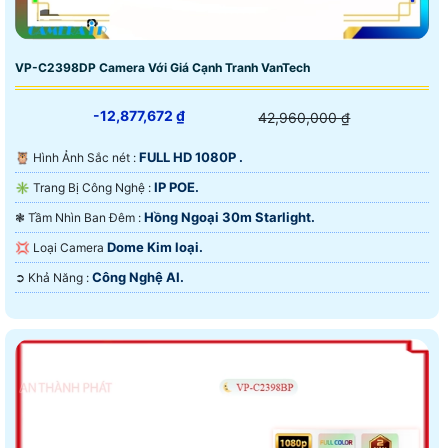
VP-C2398DP Camera Với Giá Cạnh Tranh VanTech
-12,877,672 ₫
42,960,000 ₫
FULL HD 1080P .
🦉 Hình Ảnh Sắc nét :
IP POE.
✳️ Trang Bị Công Nghệ :
Hồng Ngoại 30m Starlight.
❃ Tầm Nhìn Ban Đêm :
Dome Kim loại.
💢 Loại Camera
Công Nghệ AI.
️➲ Khả Năng :