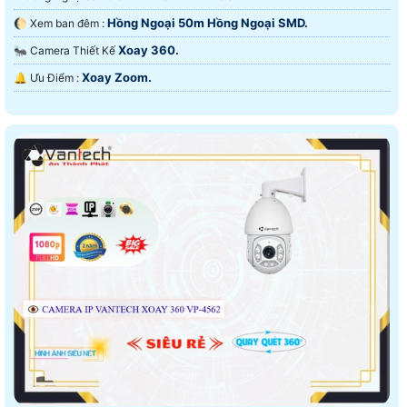
Hồng Ngoại 50m Hồng Ngoại SMD.
🌔 Xem ban đêm :
Xoay 360.
🐜 Camera Thiết Kế
Xoay Zoom.
️🔔 Ưu Điểm :