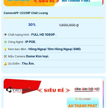
CameraVP-2220IP Chất Lượng
30%
1,600,000 ₫
FULL HD 1080P .
👁 Chất lượng hình :
IP POE.
✳️ Công Nghệ :
Hồng Ngoại 10m Hồng Ngoại SMD.
💡 Xem ban đêm :
Dome Kim loại.
⚒ Mẫu Camera
Thu Âm.
️🔔 Ưu Điểm :