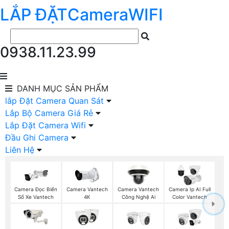
LẮP ĐẶT
Camera
WIFI
0938.11.23.99
DANH MỤC
SẢN PHẨM
lắp Đặt Camera Quan Sát
Lắp Bộ Camera Giá Rẻ
Lắp Đặt Camera Wifi
Đầu Ghi Camera
Liên Hệ
Camera Đọc Biển
Camera Vantech
Camera Vantech
Camera Ip AI Full
Số Xe Vantech
4K
Công Nghệ Ai
Color Vantech