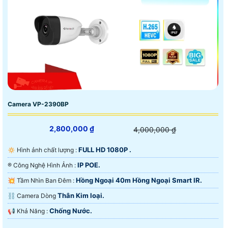
Camera VP-2390BP
2,800,000 ₫
4,000,000 ₫
FULL HD 1080P .
🔅 Hình ảnh chất lượng :
IP POE.
®️ Công Nghệ Hình Ảnh :
Hồng Ngoại 40m Hồng Ngoại Smart IR.
💥 Tầm Nhìn Ban Đêm :
Thân Kim loại.
⛓ Camera Dòng
Chống Nước.
️📢 Khả Năng :