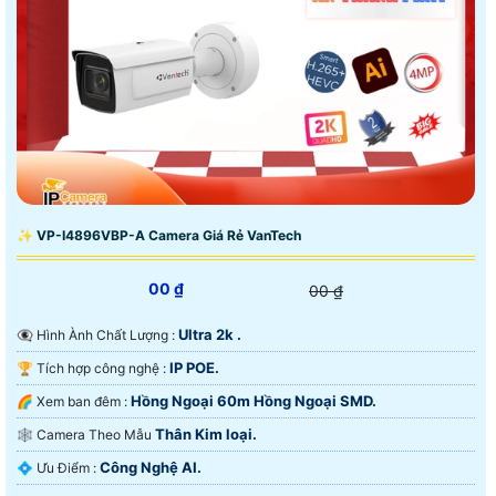
✨ VP-I4896VBP-A Camera Giá Rẻ VanTech
00 ₫
00 ₫
Ultra 2k .
👁️‍🗨 Hình Ành Chất Lượng :
IP POE.
🏆 Tích hợp công nghệ :
Hồng Ngoại 60m Hồng Ngoại SMD.
🌈 Xem ban đêm :
Thân Kim loại.
🕸️ Camera Theo Mẫu
Công Nghệ AI.
️💠 Ưu Điểm :