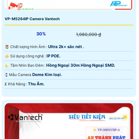
VP-M5264IP Camera Vantech
30%
1,980,000 ₫
Ultra 2k+ sắc nét .
🦉 Chất lượng hình Ảnh :
IP POE.
⚜️ Sử dụng công nghệ :
Hồng Ngoại 30m Hồng Ngoại SMD.
🌜 Tầm Nhìn Ban Đêm :
Dome Kim loại.
↕️ Mẫu Camera
Thu Âm.
️₤ Khả Năng :