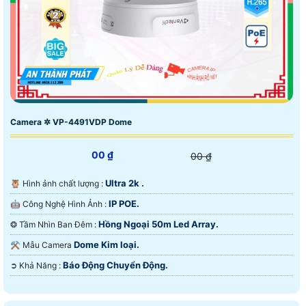
Camera ✲ VP-4491VDP Dome
00 ₫
00 ₫
Ultra 2k .
🦉 Hình ảnh chất lượng :
IP POE.
🤖️ Công Nghệ Hình Ảnh :
Hồng Ngoại 50m Led Array.
❂ Tầm Nhìn Ban Đêm :
Dome Kim loại.
⚒ Mẫu Camera
Báo Động Chuyển Động.
️➲ Khả Năng :