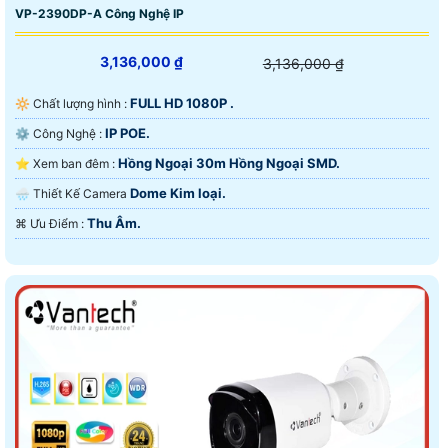
VP-2390DP-A Công Nghệ IP
3,136,000 ₫
3,136,000 ₫
FULL HD 1080P .
🔆 Chất lượng hình :
IP POE.
⚙ Công Nghệ :
Hồng Ngoại 30m Hồng Ngoại SMD.
⭐ Xem ban đêm :
Dome Kim loại.
🌧️ Thiết Kế Camera
Thu Âm.
️⌘ Ưu Điểm :