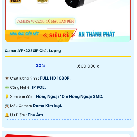
CameraVP-2220IP Chất Lượng
30%
1,600,000 ₫
FULL HD 1080P .
👁 Chất lượng hình :
IP POE.
✳️ Công Nghệ :
Hồng Ngoại 10m Hồng Ngoại SMD.
💡 Xem ban đêm :
Dome Kim loại.
⚒ Mẫu Camera
Thu Âm.
️🔔 Ưu Điểm :