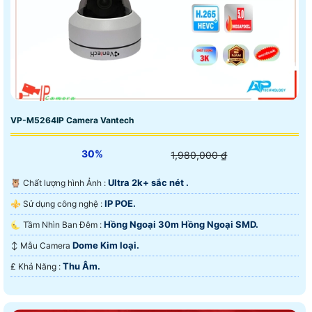
VP-M5264IP Camera Vantech
30%
1,980,000 ₫
Ultra 2k+ sắc nét .
🦉 Chất lượng hình Ảnh :
IP POE.
⚜️ Sử dụng công nghệ :
Hồng Ngoại 30m Hồng Ngoại SMD.
🌜 Tầm Nhìn Ban Đêm :
Dome Kim loại.
↕️ Mẫu Camera
Thu Âm.
️₤ Khả Năng :