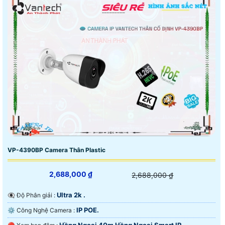
VP-4390BP Camera Thân Plastic
2,688,000 ₫
2,688,000 ₫
Ultra 2k .
👁️‍🗨 Độ Phân giải :
IP POE.
⚙ Công Nghệ Camera :
Hồng Ngoại 40m Hồng Ngoại Smart IR.