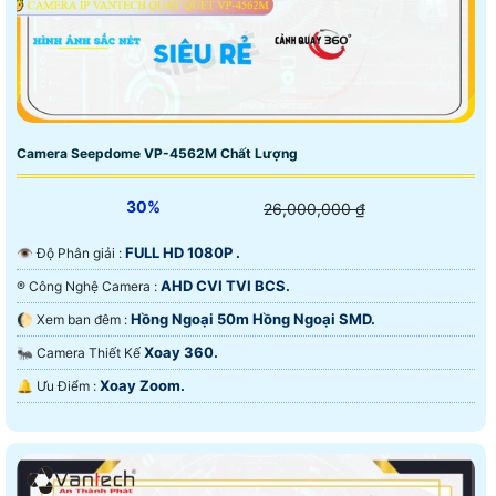
Camera Seepdome VP-4562M Chất Lượng
30%
26,000,000 ₫
FULL HD 1080P .
👁 Độ Phân giải :
AHD CVI TVI BCS.
®️ Công Nghệ Camera :
Hồng Ngoại 50m Hồng Ngoại SMD.
🌔 Xem ban đêm :
Xoay 360.
🐜 Camera Thiết Kế
Xoay Zoom.
️🔔 Ưu Điểm :