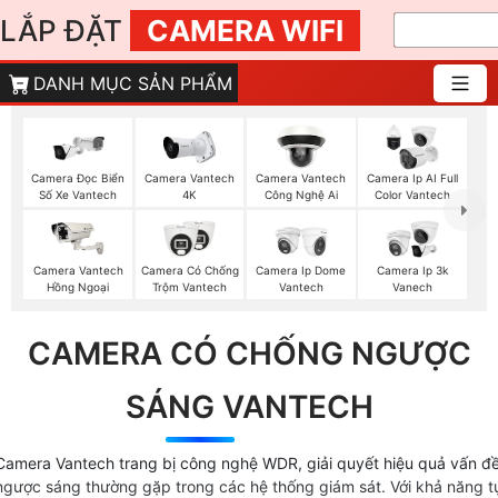
LẮP ĐẶT
CAMERA WIFI
DANH MỤC SẢN PHẨM
Camera Đọc Biển
Camera Vantech
Camera Vantech
Camera Ip AI Full
Số Xe Vantech
4K
Công Nghệ Ai
Color Vantech
Camera Vantech
Camera Có Chống
Camera Ip Dome
Camera Ip 3k
Hồng Ngoại
Trộm Vantech
Vantech
Vanech
CAMERA CÓ CHỐNG NGƯỢC
SÁNG VANTECH
Camera Vantech trang bị công nghệ WDR, giải quyết hiệu quả vấn đ
ngược sáng thường gặp trong các hệ thống giám sát. Với khả năng t