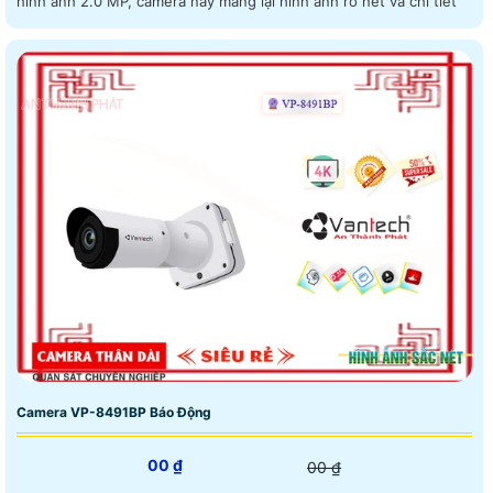
hình ảnh 2.0 MP, camera này mang lại hình ảnh rõ nét và chi tiết
Camera VP-8491BP Báo Động
00 ₫
00 ₫