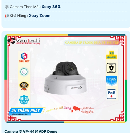
Xoay 360.
🕸️ Camera Theo Mẫu
Xoay Zoom.
️📢 Khả Năng :
Camera ✲ VP-4491VDP Dome