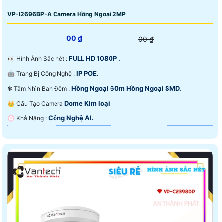
VP-I2696BP-A Camera Hồng Ngoại 2MP
00 ₫
00 ₫
FULL HD 1080P .
️👀 Hình Ảnh Sắc nét :
IP POE.
🤖️ Trang Bị Công Nghệ :
Hồng Ngoại 60m Hồng Ngoại SMD.
❃ Tầm Nhìn Ban Đêm :
Dome Kim loại.
👑 Cấu Tạo Camera
Công Nghệ AI.
️💮 Khả Năng :