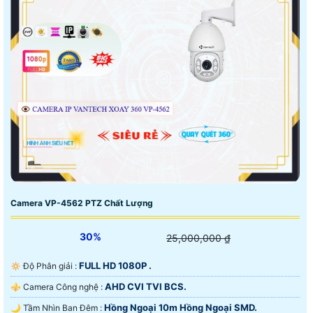
Camera VP-4562 PTZ Chất Lượng
30%
25,000,000 ₫
FULL HD 1080P .
🔅 Độ Phân giải :
AHD CVI TVI BCS.
⚜️ Camera Công nghệ :
Hồng Ngoại 10m Hồng Ngoại SMD.
🌙 Tầm Nhìn Ban Đêm :