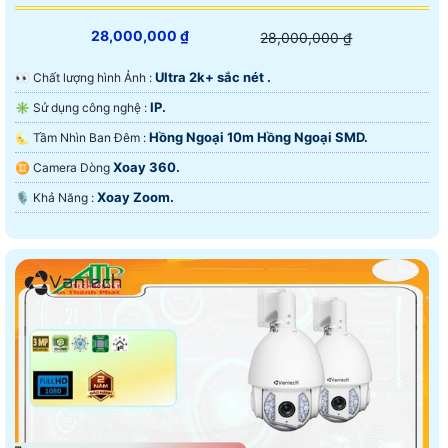
28,000,000 ₫
28,000,000 ₫
Ultra 2k+ sắc nét .
️👀 Chất lượng hình Ảnh :
IP.
✳️ Sử dụng công nghệ :
Hồng Ngoại 10m Hồng Ngoại SMD.
🌜 Tầm Nhìn Ban Đêm :
Xoay 360.
♊ Camera Dòng
Xoay Zoom.
️🎙 Khả Năng :