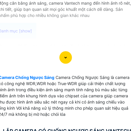
động cân bằng ánh sáng, camera Vantech mang đến hình ảnh rõ nét,
chi tiết, giúp bạn quan sát mọi góc khuất một cách dễ dàng. Sản
phẩm phù hợp cho nhiều không gian khác nhau
Camera Chống Ngược Sáng VanTech là lựa chọn hoàn hảo
cho việc ghi hình chất lượng cao ngay cả khi đối tượng ở
trong ánh sáng mạnh . Với thông số WDR,WDR hoặc True-
WDR có thể yên tâm khi lắp đặt camera trong nhà, kho
hàng hay cửa hàng, để luôn đảm bảo thu video rõ ràng và
Camera Chống Ngược Sáng
Camera Chống Ngược Sáng là camera
chi tiết.
có công nghệ WDR,WDR hoặc True-WDR giúp cải thiện chất lượng
hình ảnh trong điều kiện ánh sáng mạnh tính năng bù màu sắc từng
điểm ảnh trên khung hình dựa vào chipset của camera giúp camera
thu được hình ảnh siêu sắc nét ngay cả khi có ánh sáng chiếu vào
ống kính Với khả năng xử lý thông minh cho phép quan sát hiệu quả
24/7 mà không bị mờ hoặc chói lóa