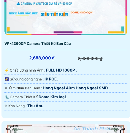
VP-4390DP Camera Thiết Kế Bán Cầu
2,688,000 ₫
2,688,000 ₫
FULL HD 1080P .
️⚡ Chất lượng hình Ảnh :
IP POE.
🌠 Sử dụng công nghệ :
Hồng Ngoại 40m Hồng Ngoại SMD.
❈ Tầm Nhìn Ban Đêm :
Dome Kim loại.
🔩 Camera Thiết Kế
Thu Âm.
️✤ Khả Năng :