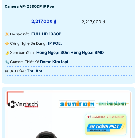
Camera VP-2390DP IP Poe
2,217,000 ₫
2,217,000 ₫
FULL HD 1080P .
🔆 Độ sắc nét :
IP POE.
⚜️ Công Nghệ Sử Dụng :
Hồng Ngoại 30m Hồng Ngoại SMD.
🌛 Xem ban đêm :
Dome Kim loại.
🔩 Camera Thiết Kế
Thu Âm.
️⌘ Ưu Điểm :