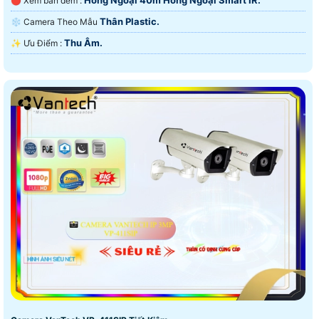
🔴 Xem ban đêm :
Thân Plastic.
❄ Camera Theo Mẫu
Thu Âm.
️✨ Ưu Điểm :