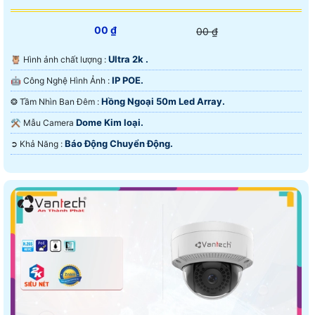
00 ₫
00 ₫
Ultra 2k .
🦉 Hình ảnh chất lượng :
IP POE.
🤖️ Công Nghệ Hình Ảnh :
Hồng Ngoại 50m Led Array.
❂ Tầm Nhìn Ban Đêm :
Dome Kim loại.
⚒ Mẫu Camera
Báo Động Chuyển Động.
️➲ Khả Năng :