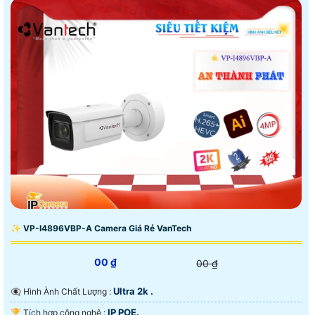
✨ VP-I4896VBP-A Camera Giá Rẻ VanTech
00 ₫
00 ₫
Ultra 2k .
👁️‍🗨 Hình Ành Chất Lượng :
IP POE.
🏆 Tích hợp công nghệ :