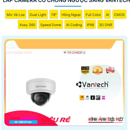
LẮP CAMERA CÓ CHỐNG NGƯỢC SÁNG VANTECH
Mic Và Loa
Dual Light
78°
Hồng Ngoại
Full Color
AI
CMOS
Xoay 360
Speed Dome
AI Coding
IP66
3D DNR