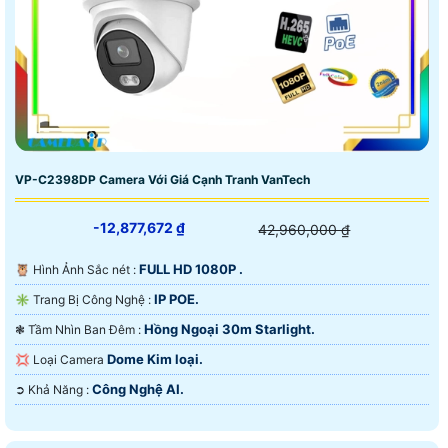
VP-C2398DP Camera Với Giá Cạnh Tranh VanTech
-12,877,672 ₫
42,960,000 ₫
FULL HD 1080P .
🦉 Hình Ảnh Sắc nét :
IP POE.
✳️ Trang Bị Công Nghệ :
Hồng Ngoại 30m Starlight.
❃ Tầm Nhìn Ban Đêm :
Dome Kim loại.
💢 Loại Camera
Công Nghệ AI.
️➲ Khả Năng :