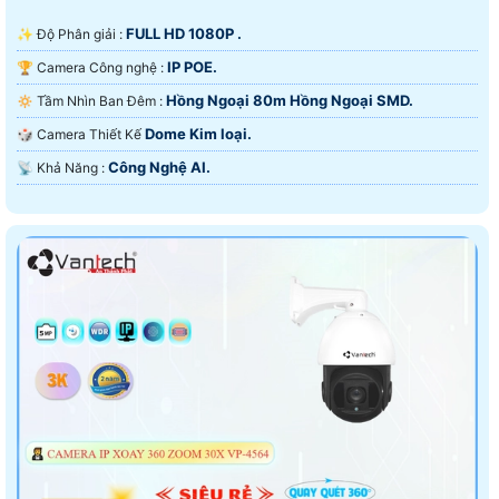
FULL HD 1080P .
✨ Độ Phân giải :
IP POE.
🏆 Camera Công nghệ :
Hồng Ngoại 80m Hồng Ngoại SMD.
🔅 Tầm Nhìn Ban Đêm :
Dome Kim loại.
🎲 Camera Thiết Kế
Công Nghệ AI.
️📡 Khả Năng :