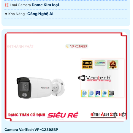
Dome Kim loại.
💢 Loại Camera
Công Nghệ AI.
️➲ Khả Năng :
Camera VanTech VP-C2398BP