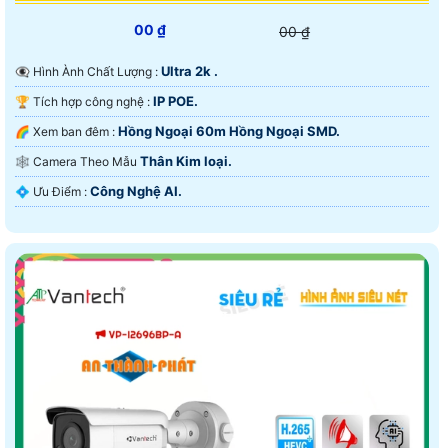
00 ₫
00 ₫
Ultra 2k .
👁️‍🗨 Hình Ành Chất Lượng :
IP POE.
🏆 Tích hợp công nghệ :
Hồng Ngoại 60m Hồng Ngoại SMD.
🌈 Xem ban đêm :
Thân Kim loại.
🕸️ Camera Theo Mẫu
Công Nghệ AI.
️💠 Ưu Điểm :