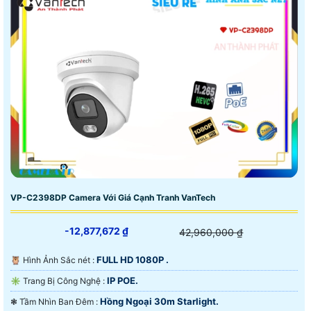
VP-C2398DP Camera Với Giá Cạnh Tranh VanTech
-12,877,672 ₫
42,960,000 ₫
FULL HD 1080P .
🦉 Hình Ảnh Sắc nét :
IP POE.
✳️ Trang Bị Công Nghệ :
Hồng Ngoại 30m Starlight.
❃ Tầm Nhìn Ban Đêm :