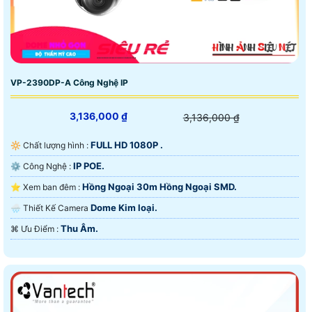
VP-2390DP-A Công Nghệ IP
3,136,000 ₫
3,136,000 ₫
FULL HD 1080P .
🔆 Chất lượng hình :
IP POE.
⚙ Công Nghệ :
Hồng Ngoại 30m Hồng Ngoại SMD.
⭐ Xem ban đêm :
Dome Kim loại.
🌧️ Thiết Kế Camera
Thu Âm.
️⌘ Ưu Điểm :