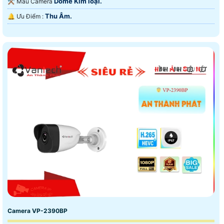
Dome Kim loại.
⚒ Mẫu Camera
Thu Âm.
️🔔 Ưu Điểm :
Camera VP-2390BP