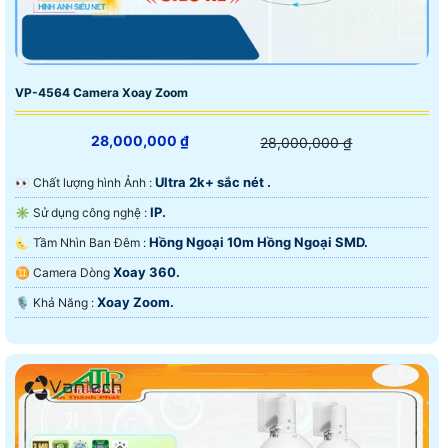
VP-4564 Camera Xoay Zoom
28,000,000 ₫
28,000,000 ₫
Ultra 2k+ sắc nét .
️👀 Chất lượng hình Ảnh :
IP.
✳️ Sử dụng công nghệ :
Hồng Ngoại 10m Hồng Ngoại SMD.
🌜 Tầm Nhìn Ban Đêm :
Xoay 360.
♊ Camera Dòng
Xoay Zoom.
️🎙 Khả Năng :