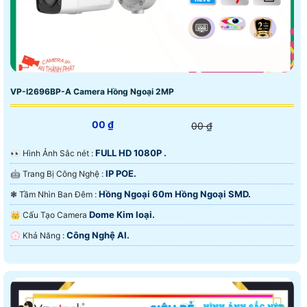
VP-I2696BP-A Camera Hồng Ngoại 2MP
00 ₫
00 ₫
FULL HD 1080P .
️👀 Hình Ảnh Sắc nét :
IP POE.
🤖️ Trang Bị Công Nghệ :
Hồng Ngoại 60m Hồng Ngoại SMD.
❃ Tầm Nhìn Ban Đêm :
Dome Kim loại.
👑 Cấu Tạo Camera
Công Nghệ AI.
️💮 Khả Năng :