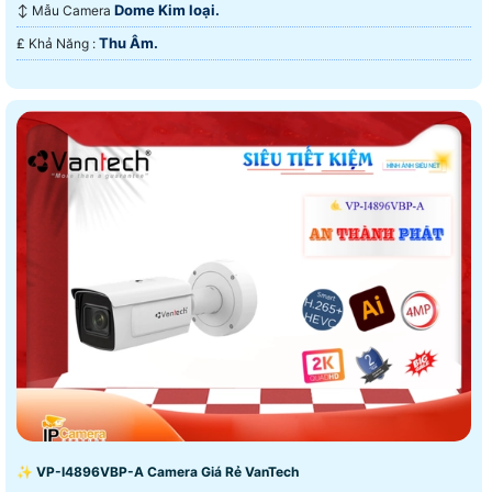
Dome Kim loại.
↕️ Mẫu Camera
Thu Âm.
️₤ Khả Năng :
✨ VP-I4896VBP-A Camera Giá Rẻ VanTech