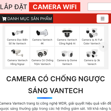
LẮP ĐẶT
CAMERA WIFI
DANH MỤC SẢN PHẨM
Camera Đọc Biển
Camera Vantech
Camera Vantech
Camera Ip AI Full
Số Xe Vantech
4K
Công Nghệ Ai
Color Vantech
Camera Vantech
Camera Có Chống
Camera Ip Dome
Camera Ip 3k
Hồng Ngoại
Trộm Vantech
Vantech
Vanech
CAMERA CÓ CHỐNG NGƯỢC
SÁNG VANTECH
Camera Vantech trang bị công nghệ WDR, giải quyết hiệu quả vấn đ
ngược sáng thường gặp trong các hệ thống giám sát. Với khả năng t