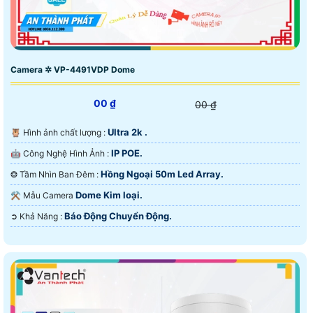
Camera ✲ VP-4491VDP Dome
00 ₫
00 ₫
Ultra 2k .
🦉 Hình ảnh chất lượng :
IP POE.
🤖️ Công Nghệ Hình Ảnh :
Hồng Ngoại 50m Led Array.
❂ Tầm Nhìn Ban Đêm :
Dome Kim loại.
⚒ Mẫu Camera
Báo Động Chuyển Động.
️➲ Khả Năng :