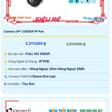
Camera VP-2390DP IP Poe
2,217,000 ₫
2,217,000 ₫
FULL HD 1080P .
🔆 Độ sắc nét :
IP POE.
⚜️ Công Nghệ Sử Dụng :
Hồng Ngoại 30m Hồng Ngoại SMD.
🌛 Xem ban đêm :
Dome Kim loại.
🔩 Camera Thiết Kế
Thu Âm.
️⌘ Ưu Điểm :