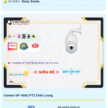
Xoay Zoom.
️🔔 Ưu Điểm :
Camera VP-4562 PTZ Chất Lượng
30%
25,000,000 ₫