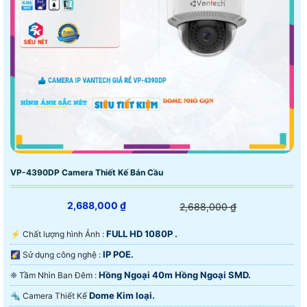
VP-4390DP Camera Thiết Kế Bán Cầu
2,688,000 ₫
2,688,000 ₫
FULL HD 1080P .
️⚡ Chất lượng hình Ảnh :
IP POE.
🌠 Sử dụng công nghệ :
Hồng Ngoại 40m Hồng Ngoại SMD.
❈ Tầm Nhìn Ban Đêm :
Dome Kim loại.
🔩 Camera Thiết Kế