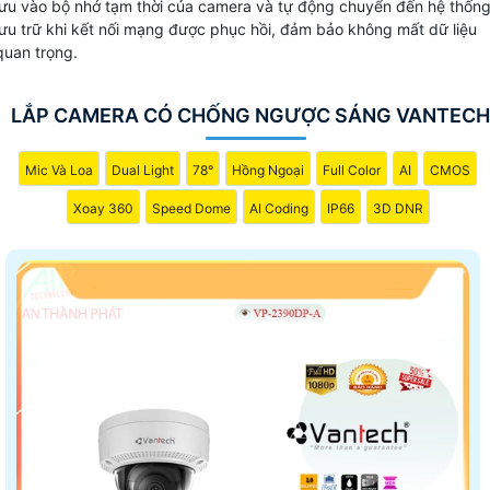
lưu vào bộ nhớ tạm thời của camera và tự động chuyển đến hệ thốn
lưu trữ khi kết nối mạng được phục hồi, đảm bảo không mất dữ liệu
quan trọng.
LẮP CAMERA CÓ CHỐNG NGƯỢC SÁNG VANTECH
Mic Và Loa
Dual Light
78°
Hồng Ngoại
Full Color
AI
CMOS
Xoay 360
Speed Dome
AI Coding
IP66
3D DNR