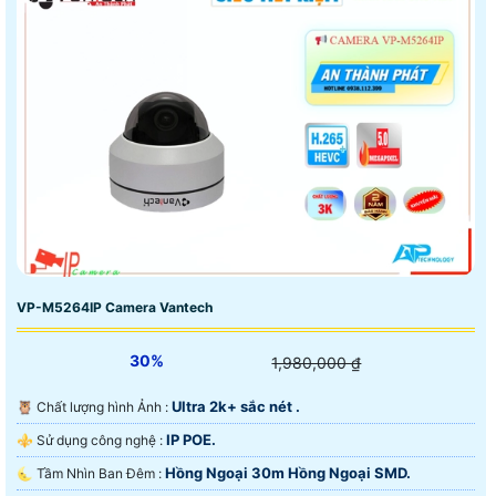
VP-M5264IP Camera Vantech
30%
1,980,000 ₫
Ultra 2k+ sắc nét .
🦉 Chất lượng hình Ảnh :
IP POE.
⚜️ Sử dụng công nghệ :
Hồng Ngoại 30m Hồng Ngoại SMD.
🌜 Tầm Nhìn Ban Đêm :