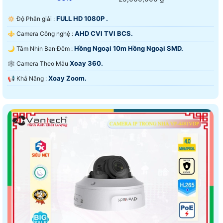
FULL HD 1080P .
🔅 Độ Phân giải :
AHD CVI TVI BCS.
⚜️ Camera Công nghệ :
Hồng Ngoại 10m Hồng Ngoại SMD.
🌙 Tầm Nhìn Ban Đêm :
Xoay 360.
🕸️ Camera Theo Mẫu
Xoay Zoom.
️📢 Khả Năng :