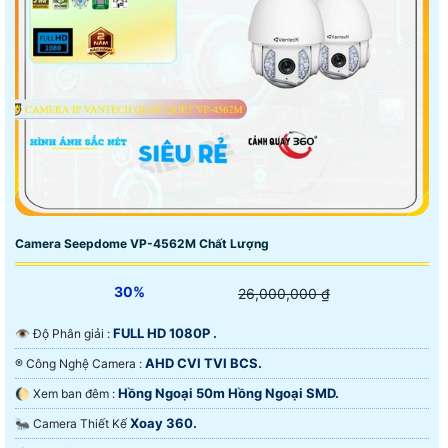
Camera Seepdome VP-4562M Chất Lượng
30%
26,000,000 ₫
FULL HD 1080P .
👁 Độ Phân giải :
AHD CVI TVI BCS.
®️ Công Nghệ Camera :
Hồng Ngoại 50m Hồng Ngoại SMD.
🌔 Xem ban đêm :
Xoay 360.
🐜 Camera Thiết Kế