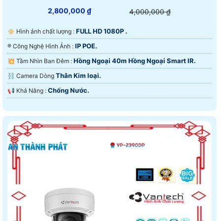
2,800,000 ₫
4,000,000 ₫
FULL HD 1080P .
🔅 Hình ảnh chất lượng :
IP POE.
®️ Công Nghệ Hình Ảnh :
Hồng Ngoại 40m Hồng Ngoại Smart IR.
💥 Tầm Nhìn Ban Đêm :
Thân Kim loại.
⛓ Camera Dòng
Chống Nước.
️📢 Khả Năng :