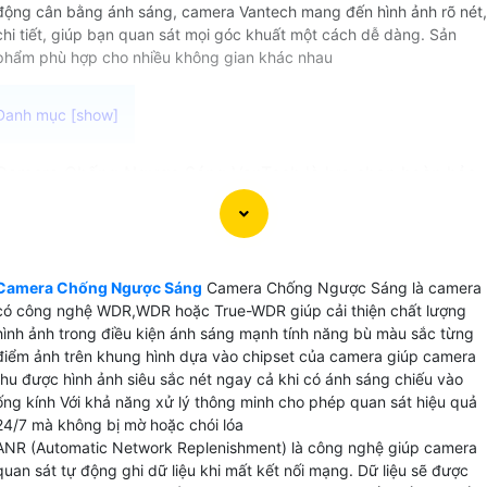
động cân bằng ánh sáng, camera Vantech mang đến hình ảnh rõ nét,
chi tiết, giúp bạn quan sát mọi góc khuất một cách dễ dàng. Sản
phẩm phù hợp cho nhiều không gian khác nhau
Camera Chống Ngược Sáng VanTech là lựa chọn hoàn hảo
cho việc ghi hình chất lượng cao ngay cả khi đối tượng ở
trong ánh sáng mạnh . Với thông số WDR,WDR hoặc True-
WDR có thể yên tâm khi lắp đặt camera trong nhà, kho
hàng hay cửa hàng, để luôn đảm bảo thu video rõ ràng và
Camera Chống Ngược Sáng
Camera Chống Ngược Sáng là camera
chi tiết.
có công nghệ WDR,WDR hoặc True-WDR giúp cải thiện chất lượng
hình ảnh trong điều kiện ánh sáng mạnh tính năng bù màu sắc từng
điểm ảnh trên khung hình dựa vào chipset của camera giúp camera
thu được hình ảnh siêu sắc nét ngay cả khi có ánh sáng chiếu vào
ống kính Với khả năng xử lý thông minh cho phép quan sát hiệu quả
24/7 mà không bị mờ hoặc chói lóa
ANR (Automatic Network Replenishment) là công nghệ giúp camera
quan sát tự động ghi dữ liệu khi mất kết nối mạng. Dữ liệu sẽ được