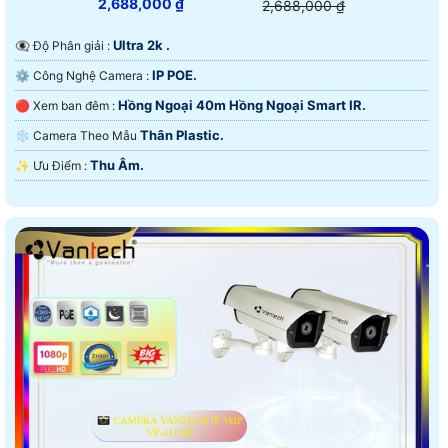
2,688,000 ₫
2,688,000 ₫
Ultra 2k .
👁️‍🗨 Độ Phân giải :
IP POE.
⚙ Công Nghệ Camera :
Hồng Ngoại 40m Hồng Ngoại Smart IR.
🔴 Xem ban đêm :
Thân Plastic.
❄ Camera Theo Mẫu
Thu Âm.
️✨ Ưu Điểm :