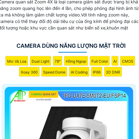
Camera quan sát Zoom 4X là loại camera giám sát được trang bị khả
năng zoom quang học lên đến 4 lần, cho phép phóng đại hình ảnh từ
xa mà không làm giảm chất lượng video.Với tính năng zoom này,
camera có thể thay đổi độ dài tiêu cự của ống kính để phóng đại các
đối tượng hoặc khu vực cần quan sát như biển số xe,khuôn mặt
CAMERA DÙNG NĂNG LƯỢNG MẶT TRỜI
Mic Và Loa
Dual Light
78°
Hồng Ngoại
Full Color
AI
CMOS
Xoay 360
Speed Dome
AI Coding
IP66
3D DNR