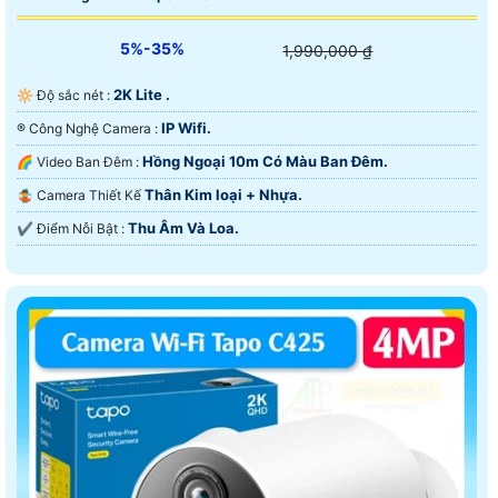
5%-35%
1,990,000 ₫
2K Lite .
🔆 Độ sắc nét :
IP Wifi.
®️ Công Nghệ Camera :
Hồng Ngoại 10m Có Màu Ban Ðêm.
🌈 Video Ban Đêm :
Thân Kim loại + Nhựa.
🤹 Camera Thiết Kế
Thu Âm Và Loa.
️✔️ Điểm Nỗi Bật :