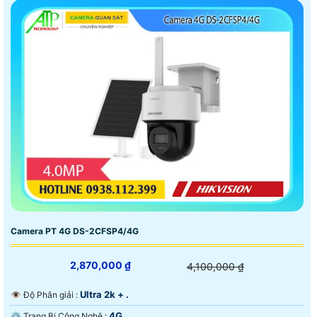
Camera PT 4G DS-2CFSP4/4G
2,870,000 ₫
4,100,000 ₫
Ultra 2k + .
👁 Độ Phân giải :
4G.
⚙ Trang Bị Công Nghệ :