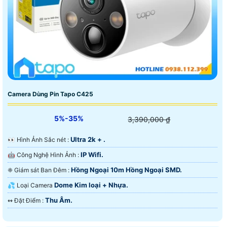
Camera Dùng Pin Tapo C425
5%-35%
3,390,000 ₫
Ultra 2k + .
️👀 Hình Ảnh Sắc nét :
IP Wifi.
🤖️ Công Nghệ Hình Ảnh :
Hồng Ngoại 10m Hồng Ngoại SMD.
❈ Giám sát Ban Đêm :
Dome Kim loại + Nhựa.
💦 Loại Camera
Thu Âm.
️↭ Đặt Điểm :