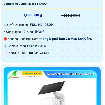
Camera AI Dùng Pin Tapo C400
1,189,300 ₫
1,699,000 ₫
FULL HD 1080P .
☀️ Chất lượng hình :
IP Wifi.
®️ Công Nghệ Sử Dụng :
Hồng Ngoại 10m Có Màu Ban Ðêm.
🔴 Khoảng Cách Ban Đêm :
Thân Plastic.
🎼️ Camera Dòng
Thu Âm Và Loa.
️💮 Điểm Nỗi Bật :