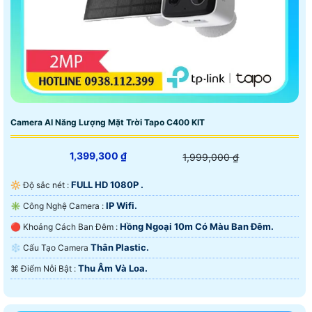
Camera AI Năng Lượng Mặt Trời Tapo C400 KIT
1,399,300 ₫
1,999,000 ₫
FULL HD 1080P .
🔆 Độ sắc nét :
IP Wifi.
✳️ Công Nghệ Camera :
Hồng Ngoại 10m Có Màu Ban Ðêm.
🔴 Khoảng Cách Ban Đêm :
Thân Plastic.
❄ Cấu Tạo Camera
Thu Âm Và Loa.
️⌘ Điểm Nỗi Bật :