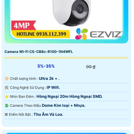
Camera Wi-Fi CS-CB8c-R100-1N4WFL
5%-35%
00 ₫
Ultra 2k + .
🔆 Chất lượng hình :
IP Wifi.
⚒ Công Nghệ Sử Dụng :
Hồng Ngoại 20m Hồng Ngoại SMD.
⭐ Nhìn Ban Đêm :
Dome Kim loại + Nhựa.
🐉️ Camera Theo Mẫu
Thu Âm Và Loa.
️⌘ Điểm Nỗi Bật :