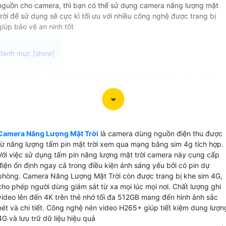
nguồn cho camera, thì bạn có thể sử dụng camera năng lượng mặt
trời để sử dụng sẽ cực kì tối ưu với nhiều công nghệ được trang bị
giúp bảo vệ an ninh tốt
Camera Năng Lượng Mặt Trời Là Camera có Pin bên trong
được sạc bằng tấm thu năng lượng mặt trời giám sát qua
mạng bằng khe sim 4g độ phân giải từ Full HD1080P công
nghệ nén Video H.265+ mới nhất để tiết kiệm dung lượng
4g Xem qua mạng có hổ trợ thẻ nhớ 512GB lưu dữ liệu và
Camera Năng Lượng Mặt Trời
là camera dùng nguồn điện thu được
hoặc động độc lập
từ năng lượng tấm pin mặt trời xem qua mạng bằng sim 4g tích hợp.
Với việc sử dụng tấm pin năng lượng mặt trời camera này cung cấp
điện ổn định ngay cả trong điều kiện ánh sáng yếu bởi có pin dự
phòng. Camera Năng Lượng Mặt Trời còn được trang bị khe sim 4G,
cho phép người dùng giám sát từ xa mọi lúc mọi nơi. Chất lượng ghi
video lên đến 4K trên thẻ nhớ tối đa 512GB mang đến hình ảnh sắc
nét và chi tiết. Công nghệ nén video H265+ giúp tiết kiệm dung lượn
4G và lưu trữ dữ liệu hiệu quả