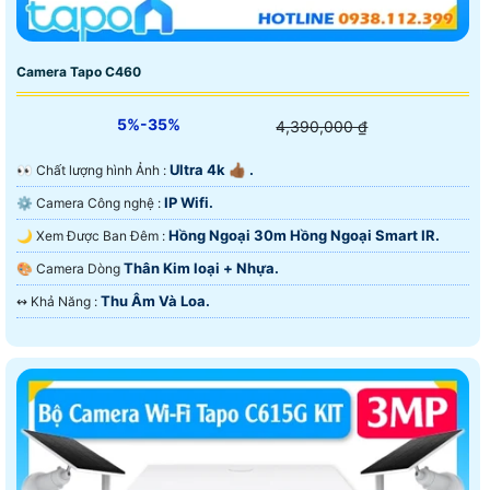
Camera Tapo C460
5%-35%
4,390,000 ₫
Ultra 4k 👍🏾 .
️👀 Chất lượng hình Ảnh :
IP Wifi.
⚙ Camera Công nghệ :
Hồng Ngoại 30m Hồng Ngoại Smart IR.
🌙 Xem Được Ban Đêm :
Thân Kim loại + Nhựa.
🎨 Camera Dòng
Thu Âm Và Loa.
️↭ Khả Năng :