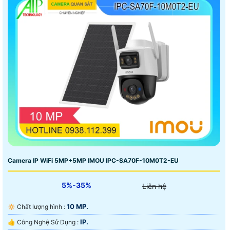
Camera IP WiFi 5MP+5MP IMOU IPC-SA70F-10M0T2-EU
5%-35%
Liên hệ
10 MP.
🔅 Chất lượng hình :
IP.
👍 Công Nghệ Sử Dụng :