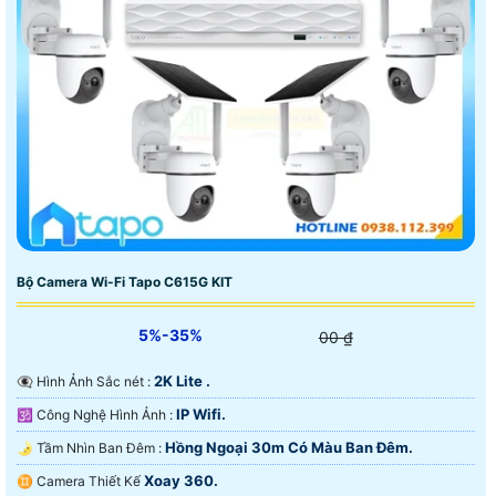
Bộ Camera Wi-Fi Tapo C615G KIT
5%-35%
00 ₫
2K Lite .
👁️‍🗨 Hình Ảnh Sắc nét :
IP Wifi.
🕉️ Công Nghệ Hình Ảnh :
Hồng Ngoại 30m Có Màu Ban Ðêm.
🌛 Tầm Nhìn Ban Đêm :
Xoay 360.
♊ Camera Thiết Kế