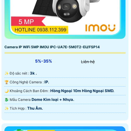
Camera IP WiFi 5MP IMOU IPC-UA7E-5M0T2-EU/FSP14
5%-35%
Liên hệ
3k .
✨ Độ sắc nét :
IP.
🏆 Công Nghệ Camera :
Hồng Ngoại 10m Hồng Ngoại SMD.
🌙 Khoảng Cách Ban Đêm :
Dome Kim loại + Nhựa.
🐉️ Mẫu Camera
Thu Âm.
️✨ Tích Hợp :