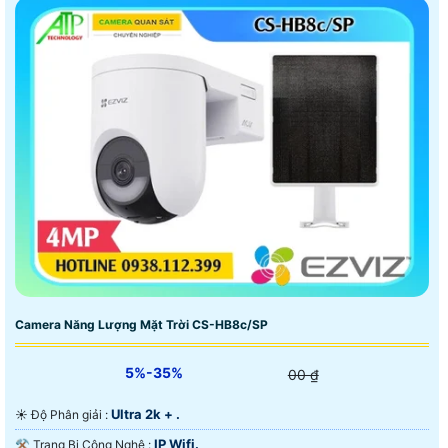
Camera Năng Lượng Mặt Trời CS-HB8c/SP
5%-35%
00 ₫
Ultra 2k + .
☀️ Độ Phân giải :
IP Wifi.
⚒ Trang Bị Công Nghệ :