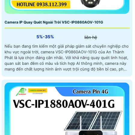
Camera IP Quay Quét Ngoài Trời VSC-IP0860AOV-101G
5%-35%
liên hệ
Nếu bạn đang tìm kiếm một giải pháp giám sát chuyên nghiệp cho
khu vực ngoài trời, camera VSC-IP0860AOV-101G của An Thành
Phát là lựa chọn đáng cân nhắc. Với khả năng quay quét linh hoạt,
quan sát ban đêm có màu và tích hợp AI thông minh, camera này
mang đến chất lượng hình ảnh vượt trội cùng độ bền bỉ cao, phù
hợp cho mọi nhu cầu an ninh từ gia đình đến doanh nghiệp