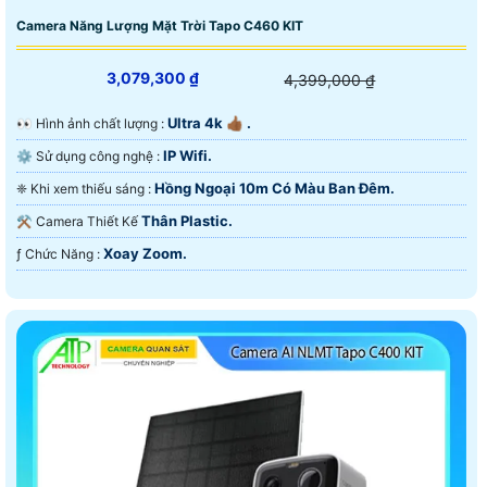
Camera Năng Lượng Mặt Trời Tapo C460 KIT
3,079,300 ₫
4,399,000 ₫
Ultra 4k 👍🏾 .
️👀 Hình ảnh chất lượng :
IP Wifi.
⚙ Sử dụng công nghệ :
Hồng Ngoại 10m Có Màu Ban Ðêm.
❈ Khi xem thiếu sáng :
Thân Plastic.
⚒ Camera Thiết Kế
Xoay Zoom.
️ƒ Chức Năng :