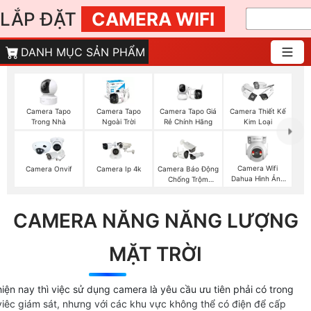
LẮP ĐẶT
CAMERA WIFI
DANH MỤC SẢN PHẨM
Camera Tapo
Camera Tapo
Camera Tapo Giá
Camera Thiết Kế
Trong Nhà
Ngoài Trời
Rẻ Chính Hãng
Kim Loại
Camera Wifi
Camera Onvif
Camera Ip 4k
Camera Báo Động
Dahua Hình Ảnh
Chống Trộm
3K
Hikvision
CAMERA NĂNG NĂNG LƯỢNG
MẶT TRỜI
hiện nay thì việc sử dụng camera là yêu cầu ưu tiên phải có trong
viêc giám sát, nhưng với các khu vực không thể có điện để cấp