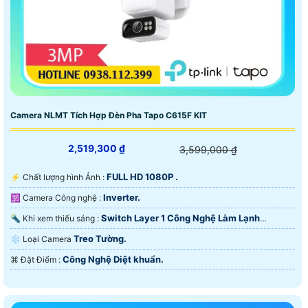
Camera NLMT Tích Hợp Đèn Pha Tapo C615F KIT
2,519,300 ₫
3,599,000 ₫
FULL HD 1080P .
️⚡ Chất lượng hình Ảnh :
Inverter.
🕉️ Camera Công nghệ :
Switch Layer 1 Công Nghệ Làm Lạnh
🔦 Khi xem thiếu sáng :
iAUTO-X.
Treo Tường.
❄ Loại Camera
Công Nghệ Diệt khuẩn.
️⌘ Đặt Điểm :