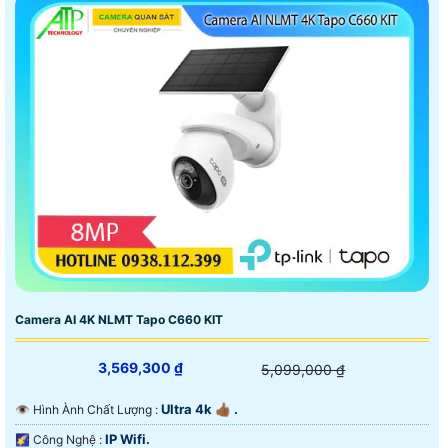
Camera AI 4K NLMT Tapo C660 KIT
3,569,300 ₫
5,099,000 ₫
Ultra 4k 👍🏾 .
👁 Hình Ành Chất Lượng :
IP Wifi.
🌠 Công Nghệ :