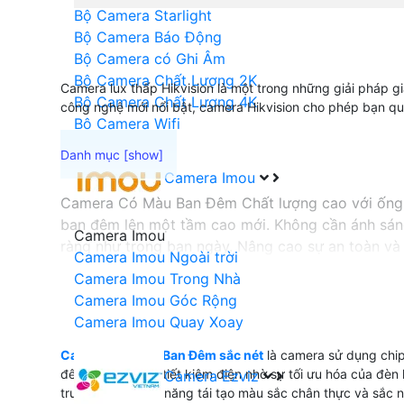
Bộ Camera Starlight
Bộ Camera Báo Động
Bộ Camera có Ghi Âm
Bộ Camera Chất Lượng 2K
Camera lux thấp Hikvision là một trong những giải pháp gi
Bộ Camera Chất Lượng 4K
công nghệ mới nổi bật, camera Hikvision cho phép bạn quan
Bộ Camera Wifi
Camera Imou
Camera Có Màu Ban Đêm Chất lượng cao với ống kín
ban đêm lên một tầm cao mới. Không cần ánh sáng
Camera Imou
ràng như trong ban ngày. Nâng cao sự an toàn và
Camera Imou Ngoài trời
quả.
Camera Imou Trong Nhà
Camera Imou Góc Rộng
Camera Imou Quay Xoay
'
Camera Có Màu Ban Đêm sắc nét
là camera sử dụng chip 
đêm hiệu quả và tiết kiệm điện nhờ sự tối ưu hóa của đèn
Camera Ezviz
trước đó. Với khả năng tái tạo màu sắc chân thực và sắc n