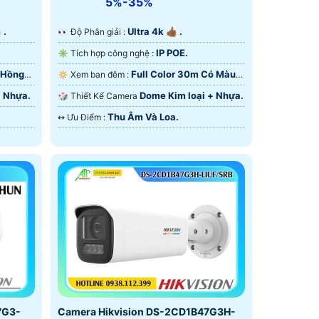
5%-35%
 .
Ultra 4k 👍🏾 .
️👀 Độ Phân giải :
IP POE.
✳️ Tích hợp công nghệ :
 Hồng
Full Color 30m Có Màu
🔅 Xem ban đêm :
Ban Ðêm.
+ Nhựa.
Dome Kim loại + Nhựa.
🎲 Thiết Kế Camera
Thu Âm Và Loa.
️↭ Ưu Điểm :
Camera Hikvision DS-2CD1B47G3H-
7G3-