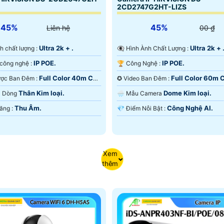
2CD2747G2HT-LIZS
45%
45%
Liên hệ
00 ₫
Ultra 2k + .
Ultra 2k + 
 ảnh chất lượng :
👁️‍🗨 Hình Ành Chất Lượng :
IP POE.
IP POE.
®️ Sử dụng công nghệ :
🏆 Công Nghệ :
Full Color 40m Có
Full Color 60m 
🔦 Xem Được Ban Đêm :
✪ Video Ban Đêm :
 Ðêm.
Ban Ðêm.
Thân Kim loại.
Dome Kim loại.
ra Dòng
🌧️ Mẫu Camera
Thu Âm.
Công Nghệ AI.
️💫 Chức Năng :
️💎 Điểm Nỗi Bật :
Xem
thêm