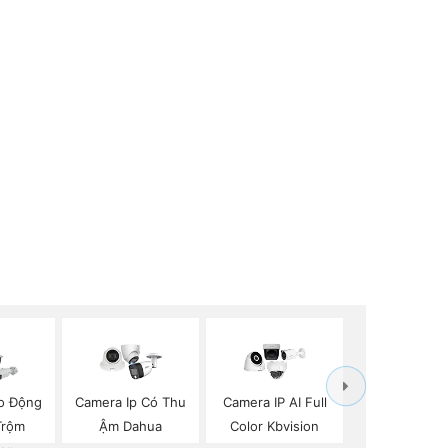
o Động
Camera Ip Có Thu
Camera IP AI Full
Trộm
Ậm Dahua
Color Kbvision