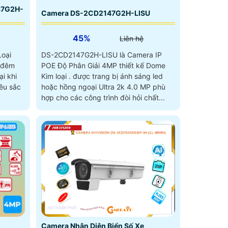
87G2H-
Camera DS-2CD2147G2H-LISU
45%
Liên hệ
oại
DS-2CD2147G2H-LISU là Camera IP
n đêm
POE Độ Phân Giải 4MP thiết kế Dome
ại khi
Kim loại . được trang bị ánh sáng led
hoặc hồng ngoại Ultra 2k 4.0 MP phù
hợp cho các công trình đòi hỏi chất...
Camera Nhận Diện Biển Số Xe