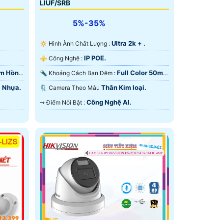
LIUF/SRB
5%-35%
Ultra 2k + .
.
🔅 Hình Ành Chất Lượng :
IP POE.
⚜️ Công Nghệ :
Full Color 50m
0m Hồng
🔦 Khoảng Cách Ban Đêm :
Có Màu Ban Ðêm.
Thân Kim loại.
+ Nhựa.
🗜️ Camera Theo Mẫu
Công Nghệ AI.
️⇝ Điểm Nỗi Bật :