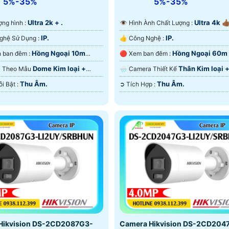
5%-35%
5%-35%
Ultra 2k + .
Ultra 4k 👍🏾
lượng hình :
👁 Hình Ành Chất Lượng :
IP.
IP.
🏆 Công Nghệ Sử Dụng :
👍 Công Nghệ :
Hồng Ngoại 10m
Hồng Ngoại 60m
✪ Hình ảnh ban đêm :
🔴 Xem ban đêm :
ại SMD.
Ngoại SMD.
Dome Kim loại +
Thân Kim loại 
ra Theo Mẫu
🌧️ Camera Thiết Kế
Thu Âm.
Thu Âm.
️🔔 Điểm Nỗi Bật :
️➲ Tích Hợp :
Hikvision DS-2CD2087G3-
Camera Hikvision DS-2CD204