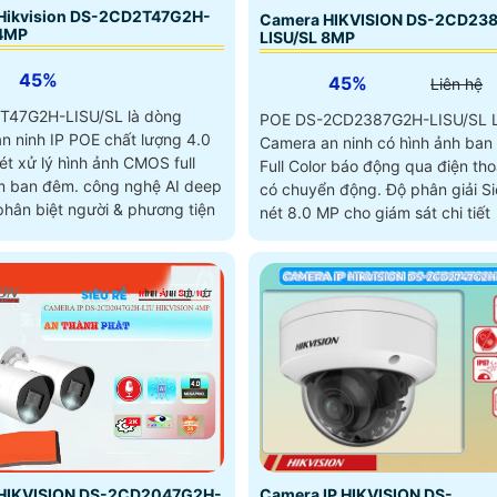
Hikvision DS-2CD2T47G2H-
Camera HIKVISION DS-2CD23
 4MP
LISU/SL 8MP
45%
45%
Liên hệ
T47G2H-LISU/SL là dòng
POE DS-2CD2387G2H-LISU/SL L
n ninh IP POE chất lượng 4.0
Camera an ninh có hình ảnh ba
t xử lý hình ảnh CMOS full
Full Color báo động qua điện tho
m. công nghệ AI deep
có chuyển động. Độ phân giải Siêu sắc
phân biệt người & phương tiện
nét 8.0 MP cho giám sát chi tiết
HIKVISION DS-2CD2047G2H-
Camera IP HIKVISION DS-