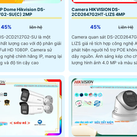
P Dome Hikvision DS-
Camera HIKVISION DS-
7G2-SU(C) 2MP
2CD2647G2HT-LIZS 4MP
45%
45%
liên hệ
Liên Hệ
DS-2CD2127G2-SU là một
Camera quan sát DS-2CD2647G
hất lượng cao với độ phân giải
LIZS giá rẻ tích hợp công nghệ A
l HD 1080P. Camera sử
phát hiện người hỗ trợ POE khô
g nghệ chính hãng IP, mang lại
dây nguồn. Ánh sáng kép cho chất
g và độ tin cậy cao
lượng hình ảnh 4.0 MP và màu s
đêm Full Color 60m