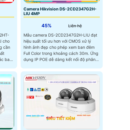
Camera Hikvision DS-2CD2347G2H-
LIU 4MP
45%
Liên hệ
2HT-
Mẫu camera DS-2CD2347G2H-LIU đạt
I cho
hiệu suất tối ưu hơn với CMOS xử lý
ng cần
hình ảnh đẹp cho phép xem ban đêm
Full Color trong khoảng cách 30m. Ứng
ắc ban
dụng IP POE dễ dàng kết nối độ phân
giải 4