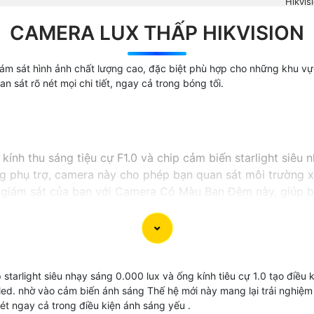
Hikvis
CAMERA LUX THẤP HIKVISION
ám sát hình ảnh chất lượng cao, đặc biệt phù hợp cho những khu vực 
 sát rõ nét mọi chi tiết, ngay cả trong bóng tối.
h thu sáng tiệu cự F1.0 và chip cảm biến starlight siêu n
 phụ trợ, camera này cho phép bạn quan sát môi trường xu
 giám sát của bạn với Camera Có Màu Ban Đêm này, giúp bạ
starlight siêu nhạy sáng 0.000 lux và ống kính tiêu cự 1.0 tạo điều 
 led. nhờ vào cảm biến ánh sáng Thế hệ mới này mang lại trải nghiệm
ét ngay cả trong điều kiện ánh sáng yếu .