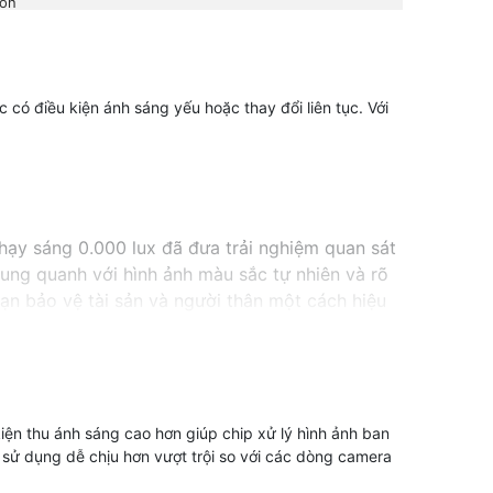
ion
có điều kiện ánh sáng yếu hoặc thay đổi liên tục. Với
hạy sáng 0.000 lux đã đưa trải nghiệm quan sát
ng quanh với hình ảnh màu sắc tự nhiên và rõ
n bảo vệ tài sản và người thân một cách hiệu
kiện thu ánh sáng cao hơn giúp chip xử lý hình ảnh ban
 sử dụng dễ chịu hơn vượt trội so với các dòng camera