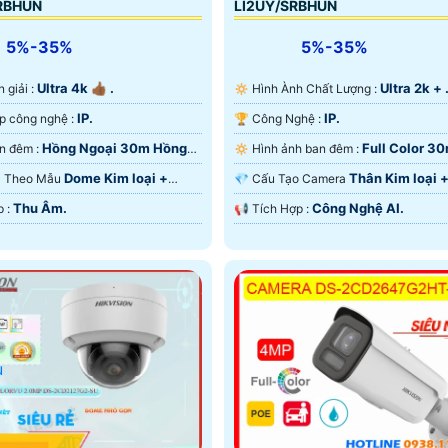
RBHUN
LI2UY/SRBHUN
5%-35%
5%-35%
Ultra 4k 👍🏾 .
Ultra 2k + 
n giải :
🔅 Hình Ành Chất Lượng :
IP.
IP.
🌠 Tích hợp công nghệ :
🏆 Công Nghệ :
Hồng Ngoại 30m Hồng
Full Color 3
🌛 Xem ban đêm :
🔅 Hình ảnh ban đêm :
D.
Ngoại SMD.
Dome Kim loại +
Thân Kim loại 
era Theo Mẫu
💎 Cấu Tạo Camera
Thu Âm.
Công Nghệ AI.
️♚ Tích Hợp :
️📢 Tích Hợp :
u