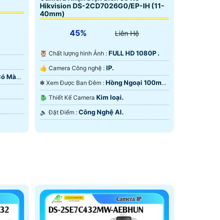
Hikvision DS-2CD7026G0/EP-IH (11-
40mm)
45%
Liên Hệ
.
FULL HD 1080P .
🦉 Chất lượng hình Ảnh :
IP.
👍 Camera Công nghệ :
Có Màu
Hồng Ngoại 100m
❃ Xem Được Ban Đêm :
Hồng Ngoại Smart IR.
Kim loại.
🐉️ Thiết Kế Camera
Công Nghệ AI.
️🔈 Đặt Điểm :