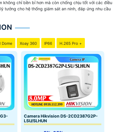
ẩm không chỉ bền bỉ hơn mà còn chống chịu tốt với các điều
n lý tưởng cho hệ thống giám sát an ninh, đáp ứng nhu cầu
ION
d Dome
Xoay 360
IP66
H.265 Pro +
7G3-
Camera Hikvision DS-2CD2387G2P-
LSU/SLHUN