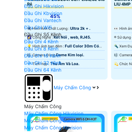
Rẻ
LIU 4MP
Đầu Ghi Hikvision
Đầu Ghi Kbvision
45%
Đầu Ghi Vantech
Đầu Ghi Wifi
Ultra 2k + .
👁️‍🗨 Hình Ành Chất Lượng :
️👀 Hình
Đầu Ghi Số Kênh
Kết Nối , web, RJ45.
🌠 Công Nghệ :
Đầu Ghi 4 Kênh
Full Color 30m Có
💡 Hình ảnh ban đêm :
Đầu Ghi 8 Kênh
Màu Ban Ðêm.
Màu Ban
Dome Kim loại.
Đầu Ghi 16 Kênh
🎼️ Camera Dòng
🎼️ Came
Đầu Ghi 32 Kênh
Thu Âm Và Loa.
️💎 Tích Hợp :
Đầu Ghi 64 Kênh
Máy Chấm Công
Máy Chấm Công
Máy Chấm Công Hikvision
Máy Chấm Công Dahua
Máy Chấm Công Kbvision