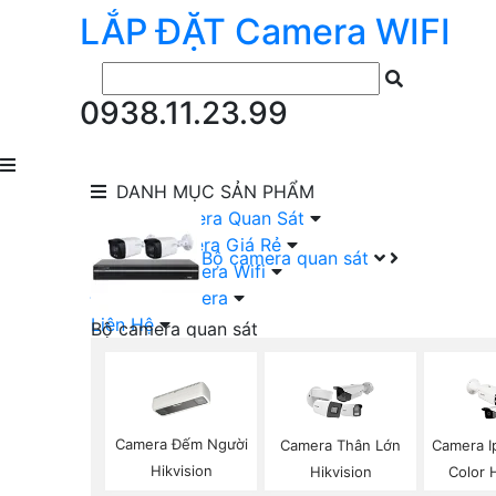
LẮP ĐẶT
Camera
WIFI
0938.11.23.99
DANH MỤC
SẢN PHẨM
lắp Đặt Camera Quan Sát
Lắp Bộ Camera Giá Rẻ
Bộ camera quan sát
Lắp Đặt Camera Wifi
Đầu Ghi Camera
Liên Hệ
Bộ camera quan sát
Camera HIKVISION Trọn Bộ
Camera KBVISION Trọn Bộ
Camera DAHUA Trọn Bộ
Camera giá Rẻ Trọn Bộ
Camera Đếm Người
Camera Thân Lớn
Camera I
Bộ Camera Nên Dùng
Hikvision
Hikvision
Color 
Bộ Camera Có Màu Ban Đêm