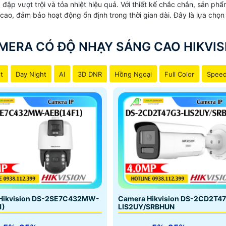
đập vượt trội và tỏa nhiệt hiệu quả. Với thiết kế chắc chắn, sản ph
 cao, đảm bảo hoạt động ổn định trong thời gian dài. Đây là lựa chọ
MERA CÓ ĐỘ NHẠY SÁNG CAO HIKVIS
t
Day Night
AI
3D DNR
Hồng Ngoại
Full Color
Spee
Hikvision DS-2SE7C432MW-
Camera Hikvision DS-2CD2T4
1)
LIS2UY/SRBHUN