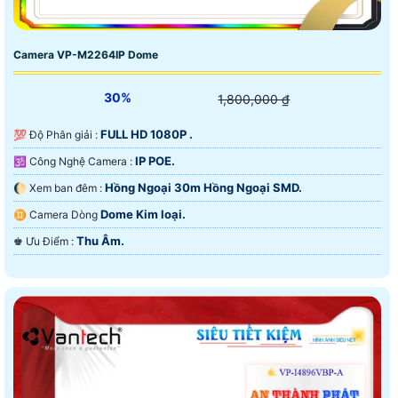
Camera VP-M2264IP Dome
30%
1,800,000 ₫
FULL HD 1080P .
💯 Độ Phân giải :
IP POE.
🕉️ Công Nghệ Camera :
Hồng Ngoại 30m Hồng Ngoại SMD.
🌔 Xem ban đêm :
Dome Kim loại.
♊ Camera Dòng
Thu Âm.
️♚ Ưu Điểm :