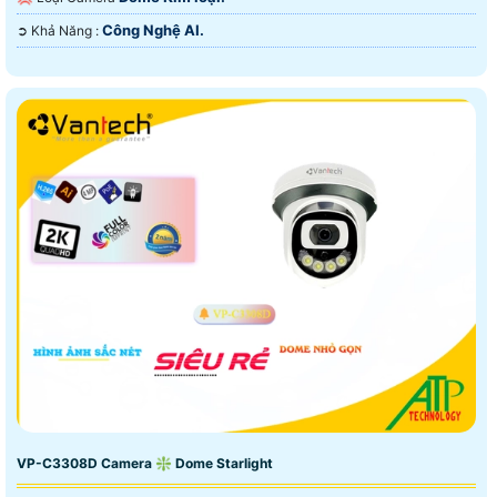
Công Nghệ AI.
️➲ Khả Năng :
VP-C3308D Camera ❇ Dome Starlight