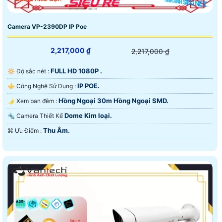
Camera VP-2390DP IP Poe
2,217,000 ₫
2,217,000 ₫
FULL HD 1080P .
🔆 Độ sắc nét :
IP POE.
⚜️ Công Nghệ Sử Dụng :
Hồng Ngoại 30m Hồng Ngoại SMD.
🌛 Xem ban đêm :
Dome Kim loại.
🔩 Camera Thiết Kế
Thu Âm.
️⌘ Ưu Điểm :