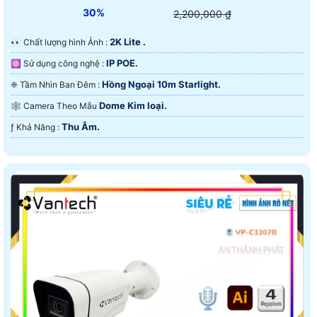
30%
2,200,000 ₫
2K Lite .
️👀 Chất lượng hình Ảnh :
IP POE.
⚛️ Sử dụng công nghệ :
Hồng Ngoại 10m Starlight.
❈ Tầm Nhìn Ban Đêm :
Dome Kim loại.
🕸️ Camera Theo Mẫu
Thu Âm.
️ƒ Khả Năng :