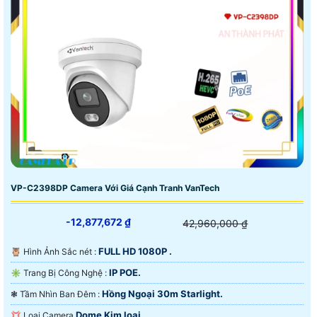
VP-C2398DP Camera Với Giá Cạnh Tranh VanTech
-12,877,672 ₫
42,960,000 ₫
FULL HD 1080P .
🦉 Hình Ảnh Sắc nét :
IP POE.
✳️ Trang Bị Công Nghệ :
Hồng Ngoại 30m Starlight.
❃ Tầm Nhìn Ban Đêm :
Dome Kim loại.
💢 Loại Camera