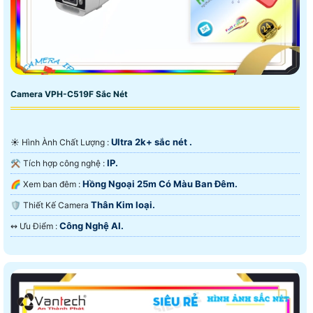
Camera VPH-C519F Sắc Nét
Ultra 2k+ sắc nét .
☀️ Hình Ành Chất Lượng :
IP.
⚒ Tích hợp công nghệ :
Hồng Ngoại 25m Có Màu Ban Ðêm.
🌈 Xem ban đêm :
Thân Kim loại.
🛡 Thiết Kế Camera
Công Nghệ AI.
️↭ Ưu Điểm :