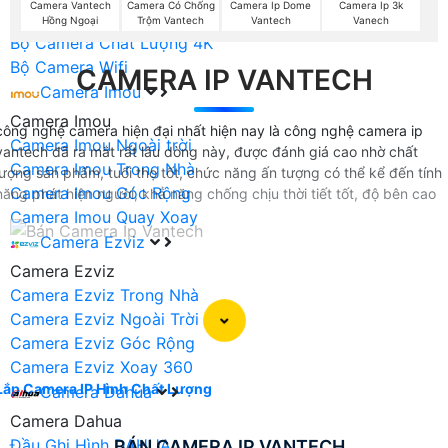
Camera Vantech
Camera Có Chống
Camera Ip Dome
Camera Ip 3k
Bộ Camera Chất Lượng 2K
Hồng Ngoại
Trộm Vantech
Vantech
Vanech
Bộ Camera Chất Lượng 4K
Bộ Camera Wifi
CAMERA IP VANTECH
Camera Imou
Camera Imou
công nghệ camera hiện đại nhất hiện nay là công nghệ camera ip
Camera Imou Ngoài trời
vantech đã ra mắt rất lâu dòng này, được đánh giá cao nhờ chất
Camera Imou Trong Nhà
lượng sản phẩm, tuổi thọ tốt, chức năng ấn tượng có thể kể đến tính
Camera Imou Góc Rộng
năng phát hiện người, khẳ năng chống chịu thời tiết tốt, độ bên cao
Camera Imou Quay Xoay
Camera Ezviz
Camera Ezviz
Camera Ezviz Trong Nhà
Camera Ezviz Ngoài Trời
Camera Ezviz Góc Rộng
Camera Ezviz Xoay 360
Lắp Camera IP Hình Chất Lượng
Camera Dahua
Camera Dahua
Đầu Ghi Hình DAHUA
BÁN CAMERA IP VANTECH