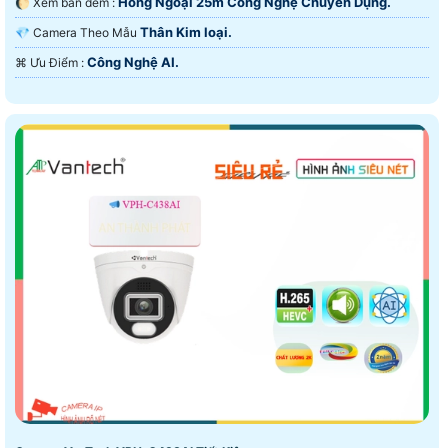
Hồng Ngoại 25m Công Nghệ Chuyên Dụng.
🌔 Xem ban đêm :
Thân Kim loại.
💎 Camera Theo Mẫu
Công Nghệ AI.
️⌘ Ưu Điểm :