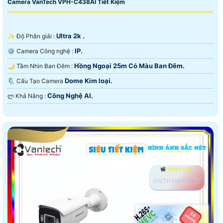
Camera VanTech VPH-C438AI Tiết Kiệm
Ultra 2k .
✨ Độ Phân giải :
IP.
⚙ Camera Công nghệ :
Hồng Ngoại 25m Có Màu Ban Ðêm.
🌙 Tầm Nhìn Ban Đêm :
Dome Kim loại.
🗜️ Cấu Tạo Camera
Công Nghệ AI.
️ლ Khả Năng :