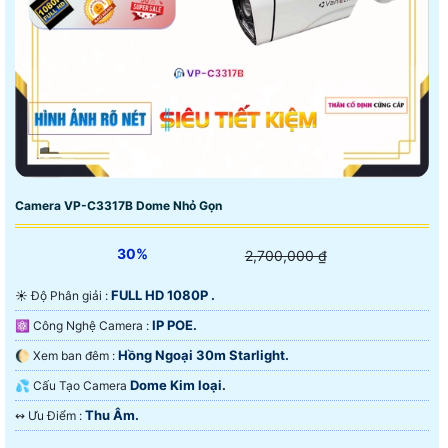
Camera VP-C3317B Dome Nhỏ Gọn
30%
2,700,000 ₫
FULL HD 1080P .
☀️ Độ Phân giải :
IP POE.
⚛️ Công Nghệ Camera :
Hồng Ngoại 30m Starlight.
🌔 Xem ban đêm :
Dome Kim loại.
💦 Cấu Tạo Camera
Thu Âm.
️↭ Ưu Điểm :