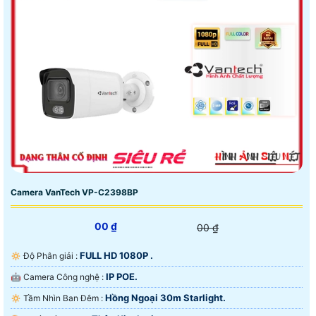
Camera VanTech VP-C2398BP
00 ₫
00 ₫
FULL HD 1080P .
🔅 Độ Phân giải :
IP POE.
🤖️ Camera Công nghệ :
Hồng Ngoại 30m Starlight.
🔅 Tầm Nhìn Ban Đêm :