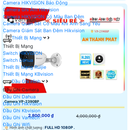
Camera HIKVISION Báo Động
Camera Ghi Âm Hikvision
Camera HIKVISION Có Màu Ban Đêm
Camera Quan Sát Có Màu Khi Ánh Sáng Yếu
Camera Giám Sát Ban Đêm Hikvision
Thiết Bị Mạng
Thiết Bị Mạng
Switch HIKVISION
Switch Dahua
Thiết Bị Mạng Ruijie
Thiết Bị Mạng KBvision
Đầu Ghi Hình
Đầu Ghi Camera
Đầu Ghi Dahua
Camera VP-2390BP
Đầu Ghi Hikvision
Đầu Ghi Kbvision
2,800,000 ₫
4,000,000 ₫
Đầu Ghi Vantech
Đầu Ghi Wifi
FULL HD 1080P .
🔅 Hình ảnh chất lượng :