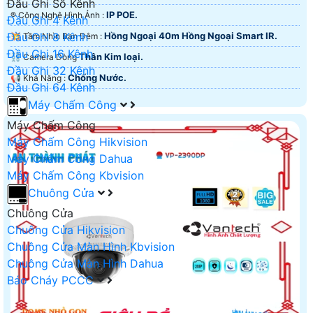
Đầu Ghi Số Kênh
IP POE.
®️ Công Nghệ Hình Ảnh :
Đầu Ghi 4 Kênh
Đầu Ghi 8 Kênh
Hồng Ngoại 40m Hồng Ngoại Smart IR.
💥 Tầm Nhìn Ban Đêm :
Đầu Ghi 16 Kênh
Thân Kim loại.
⛓ Camera Dòng
Đầu Ghi 32 Kênh
Chống Nước.
️📢 Khả Năng :
Đầu Ghi 64 Kênh
Máy Chấm Công
Máy Chấm Công
Máy Chấm Công Hikvision
Máy Chấm Công Dahua
Máy Chấm Công Kbvision
Chuông Cửa
Chuông Cửa
Chuông Cửa Hikvision
Chuông Cửa Màn Hình Kbvision
Chuông Cửa Màn Hình Dahua
Báo Cháy PCCC