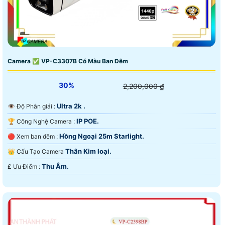
Camera ✅ VP-C3307B Có Màu Ban Đêm
30%
2,200,000 ₫
Ultra 2k .
👁 Độ Phân giải :
IP POE.
🏆 Công Nghệ Camera :
Hồng Ngoại 25m Starlight.
🔴 Xem ban đêm :
Thân Kim loại.
👑 Cấu Tạo Camera
Thu Âm.
️₤ Ưu Điểm :