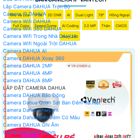
Lắp Camera DAHUA Trọn Bộ
Camera IP DAHUA
Mic Và Loa
IP66
3D DNR
AI
Dual Light
78°
Hồng Ngoại
Camera Wifi DAHUA
Full Color
Speed Dome
AI Coding
2.0 MP
Thân
CMOS
Camera Wifi 360 DAHUA
Camera Wifi Trong Nhà DAHUA
Xoay 360
Camera Wifi Ngoài Trời DAHUA
Camera DAHUA AI
Camera DAHUA Xoay 360
Camera DAHUA 2MP
Camera DAHUA 4MP
Camera DAHUA 8MP
LẮP ĐẶT CAMERA DAHUA
Camera DAHUA Báo Động
Camera Dahua Quan Sát Ban Đêm Rõ Nét
Camera Dahua Starlight
Camera Dahua Ban Đêm Có Màu
Camera DAHUA Ghi Âm
Camera DAHUA Zoom