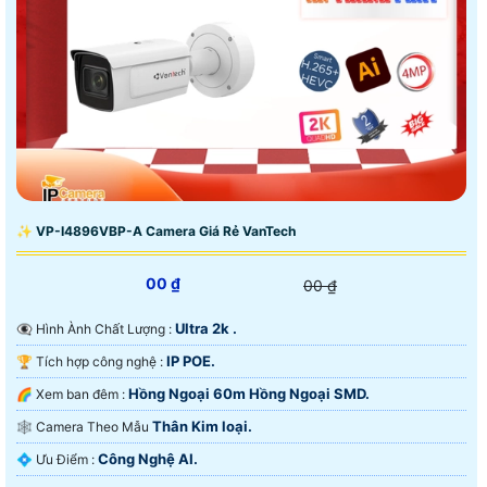
✨ VP-I4896VBP-A Camera Giá Rẻ VanTech
00 ₫
00 ₫
Ultra 2k .
👁️‍🗨 Hình Ành Chất Lượng :
IP POE.
🏆 Tích hợp công nghệ :
Hồng Ngoại 60m Hồng Ngoại SMD.
🌈 Xem ban đêm :
Thân Kim loại.
🕸️ Camera Theo Mẫu
Công Nghệ AI.
️💠 Ưu Điểm :