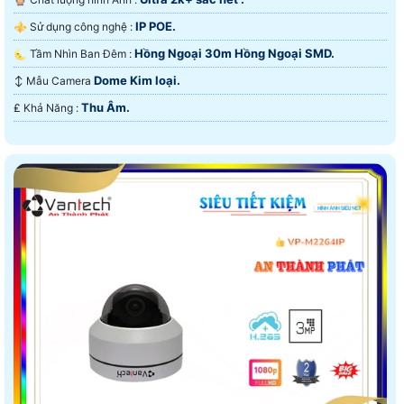
IP POE.
⚜️ Sử dụng công nghệ :
Hồng Ngoại 30m Hồng Ngoại SMD.
🌜 Tầm Nhìn Ban Đêm :
Dome Kim loại.
↕️ Mẫu Camera
Thu Âm.
️₤ Khả Năng :