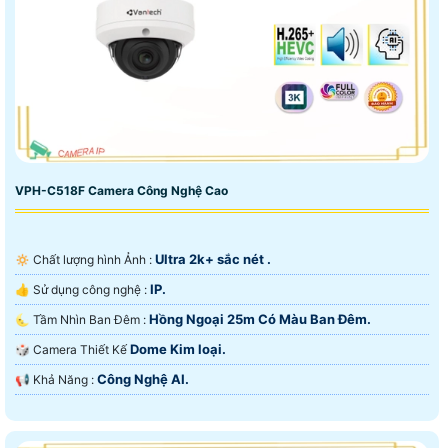
VPH-C518F Camera Công Nghệ Cao
Ultra 2k+ sắc nét .
🔅 Chất lượng hình Ảnh :
IP.
👍 Sử dụng công nghệ :
Hồng Ngoại 25m Có Màu Ban Ðêm.
🌜 Tầm Nhìn Ban Đêm :
Dome Kim loại.
🎲 Camera Thiết Kế
Công Nghệ AI.
️📢 Khả Năng :