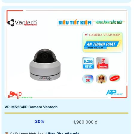
VP-M5264IP Camera Vantech
30%
1,980,000 ₫
Ultra 2k+ sắc nét .
🦉 Chất lượng hình Ảnh :