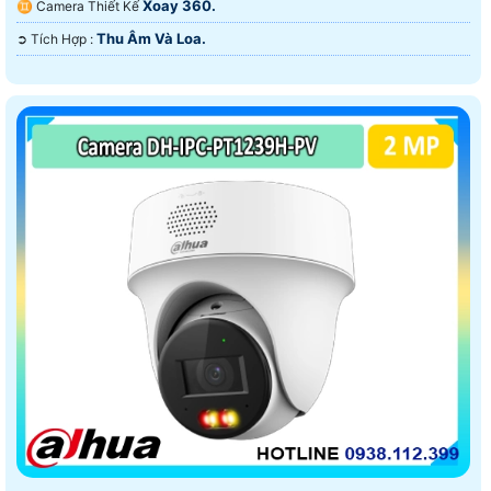
Xoay 360.
♊ Camera Thiết Kế
Thu Âm Và Loa.
️➲ Tích Hợp :