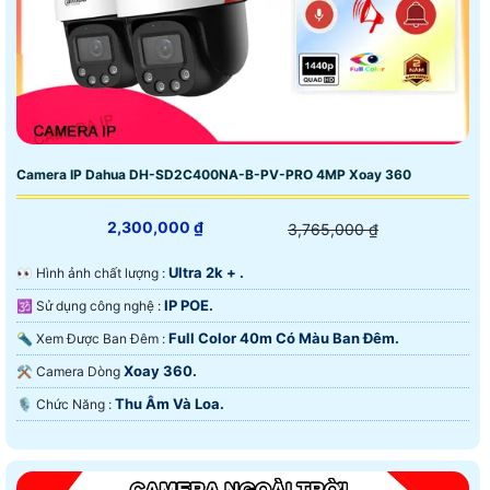
Camera IP Dahua DH-SD2C400NA-B-PV-PRO 4MP Xoay 360
2,300,000 ₫
3,765,000 ₫
Ultra 2k + .
️👀 Hình ảnh chất lượng :
IP POE.
🕉️ Sử dụng công nghệ :
Full Color 40m Có Màu Ban Ðêm.
🔦 Xem Được Ban Đêm :
Xoay 360.
⚒ Camera Dòng
Thu Âm Và Loa.
️🎙 Chức Năng :