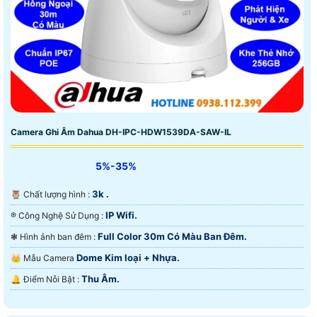
Camera Ghi Âm Dahua DH-IPC-HDW1539DA-SAW-IL
5%-35%
3k .
🦉 Chất lượng hình :
IP Wifi.
®️ Công Nghệ Sử Dụng :
Full Color 30m Có Màu Ban Ðêm.
❃ Hình ảnh ban đêm :
Dome Kim loại + Nhựa.
👑 Mẫu Camera
Thu Âm.
️🔔 Điểm Nỗi Bật :