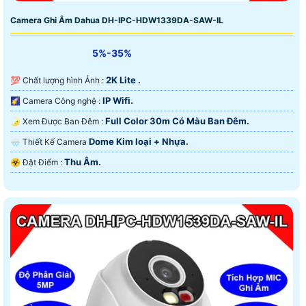
Camera Ghi Âm Dahua DH-IPC-HDW1339DA-SAW-IL
5%-35%
2K Lite .
💯 Chất lượng hình Ảnh :
IP Wifi.
🌠 Camera Công nghệ :
Full Color 30m Có Màu Ban Ðêm.
🌛 Xem Được Ban Đêm :
Dome Kim loại + Nhựa.
🌧️ Thiết Kế Camera
Thu Âm.
️☣️ Đặt Điểm :