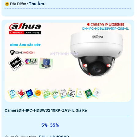
Thu Âm.
️☣️ Đặt Điểm :
CameraDH-IPC-HDBW3249RP-ZAS-IL Giá Rẻ
5%-35%
FULL HD 1080P .