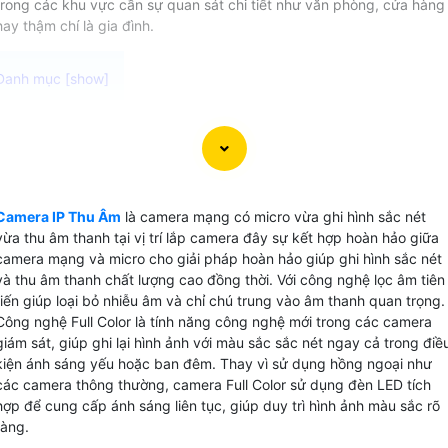
trong các khu vực cần sự quan sát chi tiết như văn phòng, cửa hàng
hay thậm chí là gia đình.
Camera IP Thu Âm Dahua là sự kết hợp hoàn hảo giữa côn
nghệ camera internet protocol và micro thu âm thanh chất
lượng cao. Với khả năng tích hợp Mic kép trên camera có
thể thu âm rõ nét mọi chi tiết trong tầm quan sát. Camera
Camera IP Thu Âm
là camera mạng có micro vừa ghi hình sắc nét
cũng hỗ trợ thẻ nhớ lên đến 512GB giúp bạn lưu trữ video
vừa thu âm thanh tại vị trí lắp camera đây sự kết hợp hoàn hảo giữa
một cách dễ dàng và linh hoạt trang bị Chuẩn nén video
camera mạng và micro cho giải pháp hoàn hảo giúp ghi hình sắc nét
H.265+ giúp camera lưu trữ video lâu hơn và tiết kiệm băn
và thu âm thanh chất lượng cao đồng thời. Với công nghệ lọc âm tiên
thông mang lại trải nghiệm xem hình ảnh mượt mà và sắc
tiến giúp loại bỏ nhiễu âm và chỉ chú trung vào âm thanh quan trọng.
Công nghệ Full Color là tính năng công nghệ mới trong các camera
nét hơn bao giờ hết. Đây sẽ là lựa chọn lý tưởng cho nhu
giám sát, giúp ghi lại hình ảnh với màu sắc sắc nét ngay cả trong điề
cầu giám sát và ghi lại hình ảnh chất lượng.
kiện ánh sáng yếu hoặc ban đêm. Thay vì sử dụng hồng ngoại như
các camera thông thường, camera Full Color sử dụng đèn LED tích
hợp để cung cấp ánh sáng liên tục, giúp duy trì hình ảnh màu sắc rõ
ràng.