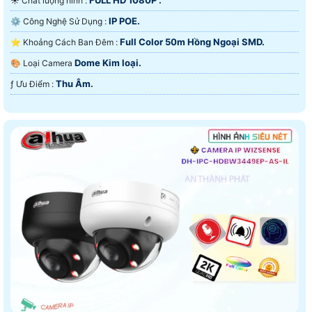
☀️ Chất lượng hình :
IP POE.
⚙ Công Nghệ Sử Dụng :
Full Color 50m Hồng Ngoại SMD.
⭐ Khoảng Cách Ban Đêm :
Dome Kim loại.
🎨 Loại Camera
Thu Âm.
️ƒ Ưu Điểm :