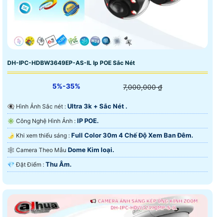
DH-IPC-HDBW3649EP-AS-IL Ip POE Sắc Nét
5%-35%
7,000,000 ₫
Ultra 3k + Sắc Nét .
👁️‍🗨 Hình Ảnh Sắc nét :
IP POE.
✳️ Công Nghệ Hình Ảnh :
Full Color 30m 4 Chế Độ Xem Ban Đêm.
🌛 Khi xem thiếu sáng :
Dome Kim loại.
🕸️ Camera Theo Mẫu
Thu Âm.
️💎 Đặt Điểm :