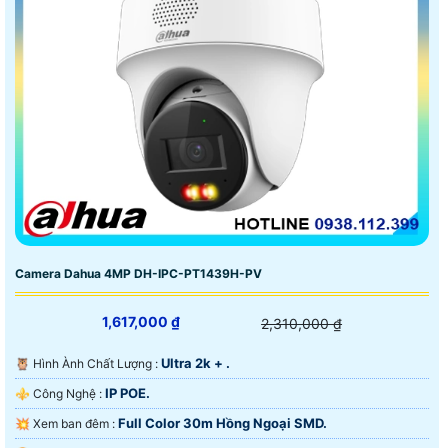
Camera Dahua 4MP DH-IPC-PT1439H-PV
1,617,000 ₫
2,310,000 ₫
Ultra 2k + .
🦉 Hình Ành Chất Lượng :
IP POE.
⚜️ Công Nghệ :
Full Color 30m Hồng Ngoại SMD.
💥 Xem ban đêm :