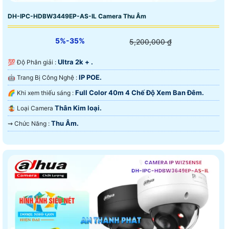
DH-IPC-HDBW3449EP-AS-IL Camera Thu Âm
5%-35%
5,200,000 ₫
Ultra 2k + .
💯 Độ Phân giải :
IP POE.
🤖️ Trang Bị Công Nghệ :
Full Color 40m 4 Chế Độ Xem Ban Đêm.
🌈 Khi xem thiếu sáng :
Thân Kim loại.
🤹 Loại Camera
Thu Âm.
️⇝ Chức Năng :