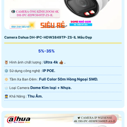
Camera Dahua DH-IPC-HDW3849TP-ZS-IL Mẫu Đẹp
5%-35%
Ultra 4k 👍🏾 .
🦉 Hình ảnh chất lượng :
IP POE.
⚙ Sử dụng công nghệ :
Full Color 50m Hồng Ngoại SMD.
🔅 Tầm Xa Ban Đêm :
Dome Kim loại + Nhựa.
🌧️ Loại Camera
Thu Âm.
️👮 Khả Năng :