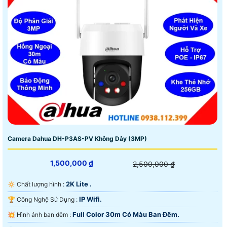
Camera Dahua DH-P3AS-PV Không Dây (3MP)
1,500,000 ₫
2,500,000 ₫
2K Lite .
🔅 Chất lượng hình :
IP Wifi.
🏆 Công Nghệ Sử Dụng :
Full Color 30m Có Màu Ban Ðêm.
💥 Hình ảnh ban đêm :