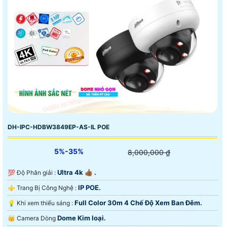
DH-IPC-HDBW3849EP-AS-IL POE
5%-35%
8,000,000 ₫
Ultra 4k 👍🏾 .
💯 Độ Phân giải :
IP POE.
⚜️ Trang Bị Công Nghệ :
Full Color 30m 4 Chế Độ Xem Ban Đêm.
💡 Khi xem thiếu sáng :
Dome Kim loại.
👑 Camera Dòng