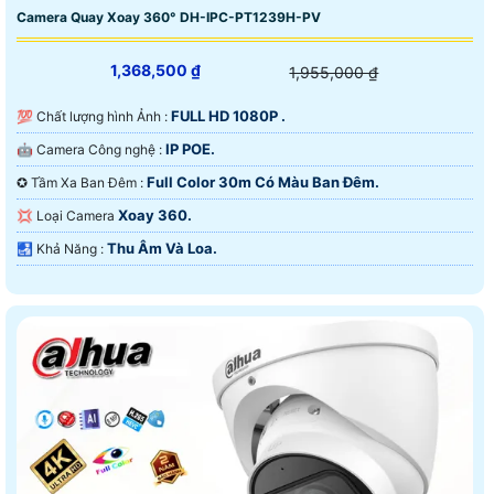
Camera Quay Xoay 360° DH-IPC-PT1239H-PV
1,368,500 ₫
1,955,000 ₫
FULL HD 1080P .
💯 Chất lượng hình Ảnh :
IP POE.
🤖️ Camera Công nghệ :
Full Color 30m Có Màu Ban Ðêm.
✪ Tầm Xa Ban Đêm :
Xoay 360.
💢 Loại Camera
Thu Âm Và Loa.
️🛃 Khả Năng :