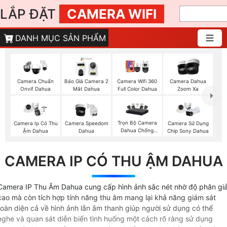
LẮP ĐẶT
CAMERA WIFI
DANH MỤC SẢN PHẨM
Camera Chuẩn
Báo Giá Camera 2
Camera Wifi 360
Camera Dahua
Onvif Dahua
Mắt Dahua
Full Color Dahua
Zoom Xa
Trọn Bộ Camera
Camera Ip Có Thu
Camera Speedom
Camera Sử Dụng
Dahua Chống
Ậm Dahua
Dahua
Chip Sony Dahua
Trộm
CAMERA IP CÓ THU ẬM DAHUA
Camera IP Thu Âm Dahua cung cấp hình ảnh sắc nét nhờ độ phân giả
cao mà còn tích hợp tính năng thu âm mang lại khả năng giám sát
toàn diện cả về hình ảnh lẫn âm thanh giúp người sử dụng có thể
nghe và quan sát diễn biến tình huống một cách rõ ràng sử dụng