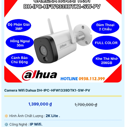
Camera Wifi Dahua DH-IPC-HFW1339DTK1-SW-PV
1,399,000 ₫
1,700,000 ₫
2K Lite .
🔅 Hình Ành Chất Lượng :
IP Wifi.
⚙ Công Nghệ :