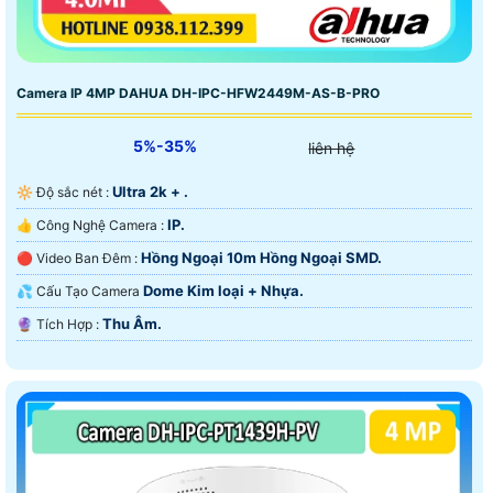
Camera IP 4MP DAHUA DH-IPC-HFW2449M-AS-B-PRO
5%-35%
liên hệ
Ultra 2k + .
🔆 Độ sắc nét :
IP.
👍 Công Nghệ Camera :
Hồng Ngoại 10m Hồng Ngoại SMD.
🔴 Video Ban Đêm :
Dome Kim loại + Nhựa.
💦 Cấu Tạo Camera
Thu Âm.
️🔮 Tích Hợp :