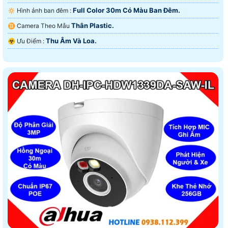
Full Color 30m Có Màu Ban Ðêm.
🔅 Hình ảnh ban đêm :
Thân Plastic.
♊ Camera Theo Mẫu
Thu Âm Và Loa.
️☣️ Ưu Điểm :