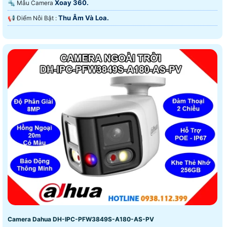
Xoay 360.
🔩 Mẫu Camera
Thu Âm Và Loa.
️📢 Điểm Nỗi Bật :
Camera Dahua DH-IPC-PFW3849S-A180-AS-PV