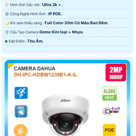
Ultra 2k + .
🔅 Hình Ảnh Sắc nét :
IP POE.
⚙ Công Nghệ Hình Ảnh :
Full Color 30m Có Màu Ban Ðêm.
🌙 Khi xem thiếu sáng :
Dome Kim loại + Nhựa.
🛡 Cấu Tạo Camera
Thu Âm.
️♚ Đặt Điểm :