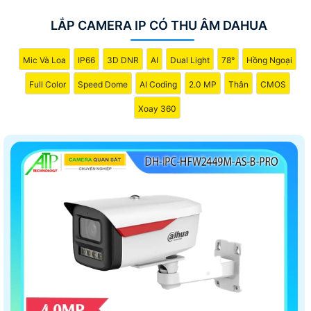
LẮP CAMERA IP CÓ THU ÂM DAHUA
Mic Và Loa
IP66
3D DNR
AI
Dual Light
78°
Hồng Ngoại
Full Color
Speed Dome
AI Coding
2.0 MP
Thân
CMOS
Xoay 360