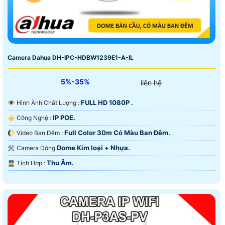
Camera Dahua DH-IPC-HDBW1239E1-A-IL
5%-35%
liên hệ
FULL HD 1080P .
👁 Hình Ành Chất Lượng :
IP POE.
⚜️ Công Nghệ :
Full Color 30m Có Màu Ban Ðêm.
🌔 Video Ban Đêm :
Dome Kim loại + Nhựa.
⚒ Camera Dòng
Thu Âm.
️👮 Tích Hợp :