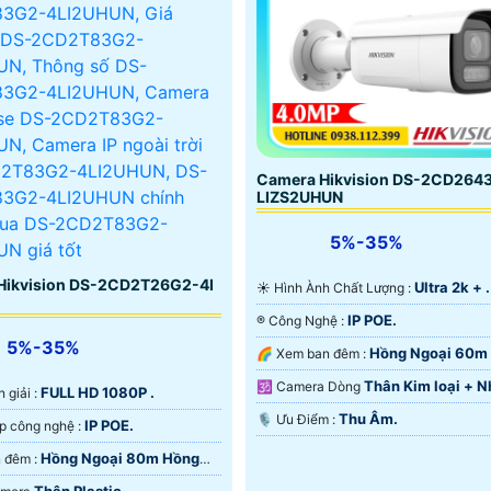
Camera Hikvision DS-2CD264
LIZS2UHUN
5%-35%
Hikvision DS-2CD2T26G2-4I
Ultra 2k + .
☀️ Hình Ành Chất Lượng :
IP POE.
®️ Công Nghệ :
5%-35%
Hồng Ngoại 60m
🌈 Xem ban đêm :
Ngoại SMD.
Thân Kim loại + N
🕉️ Camera Dòng
FULL HD 1080P .
n giải :
Thu Âm.
️🎙 Ưu Điểm :
IP POE.
⚒ Tích hợp công nghệ :
Hồng Ngoại 80m Hồng
❈ Xem ban đêm :
rt IR.