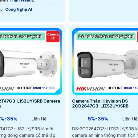
Thân Plastic.
Camera
Công Nghệ AI.
️🛃 Tích Hợp :
T47G3-LIS2UY/SRB Camera
Camera Thân Hikvision DS-
n
2CD2647G3-LIZS2UY/SRB
5%-35%
5%-35%
Liên Hệ
Liên Hệ
T47G3-LIS2UY/SRB là một
DS-2CD2647G3-LIZS2UY/SRB là 
ững dòng camera có thể lắp
camera an ninh thông minh tích 