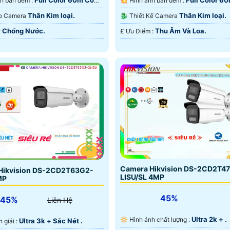
Full Color 60m Có
Full Color 6
🔴 Hình ảnh ban đêm :
💥 Hình ảnh ban đêm :
 Ðêm.
Màu Ban Ðêm.
Thân Kim loại.
Thân Kim loại.
Tạo Camera
🐉️ Thiết Kế Camera
Chống Nước.
Thu Âm Và Loa.
u Điểm :
️₤ Ưu Điểm :
Camera Hikvision DS-2CD2T4
Hikvision DS-2CD2T63G2-
LISU/SL 4MP
MP
45%
45%
Liên Hệ
Ultra 2k + .
🔆 Hình ảnh chất lượng :
Ultra 3k + Sắc Nét .
n giải :