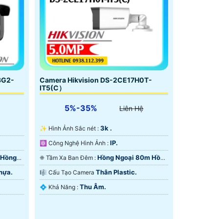
3G2-
Camera Hikvision DS-2CE17H0T-
IT5(C）
5%-35%
Liên Hệ
3k .
✨ Hình Ảnh Sắc nét :
IP.
⚛️ Công Nghệ Hình Ảnh :
 Hồng
Hồng Ngoại 80m Hồng
❈ Tầm Xa Ban Đêm :
Ngoại SMD.
hựa.
Thân Plastic.
🎼️ Cấu Tạo Camera
Thu Âm.
️💠 Khả Năng :