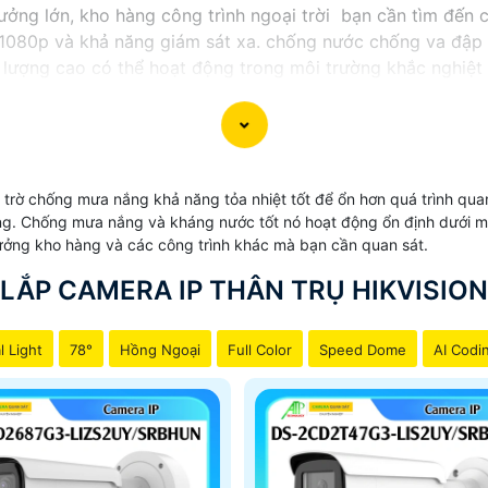
ởng lớn, kho hàng công trình ngoại trời bạn cần tìm đến 
 1080p và khả năng giám sát xa. chống nước chống va đập 
lượng cao có thể hoạt động trong môi trường khắc nghiệt n
trờ chống mưa nắng khả năng tỏa nhiệt tốt để ổn hơn quá trình quan
ng. Chống mưa nắng và kháng nước tốt nó hoạt động ổn định dưới mọi
ưởng kho hàng và các công trình khác mà bạn cần quan sát.
LẮP CAMERA IP THÂN TRỤ HIKVISION
l Light
78°
Hồng Ngoại
Full Color
Speed Dome
AI Codi