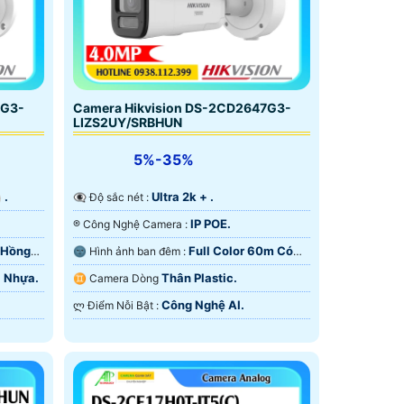
7G3-
Camera Hikvision DS-2CD2647G3-
LIZS2UY/SRBHUN
5%-35%
 .
Ultra 2k + .
👁️‍🗨 Độ sắc nét :
IP POE.
®️ Công Nghệ Camera :
 Hồng
Full Color 60m Có
🌚 Hình ảnh ban đêm :
Màu Ban Ðêm.
+ Nhựa.
Thân Plastic.
♊ Camera Dòng
Công Nghệ AI.
️ლ Điểm Nỗi Bật :