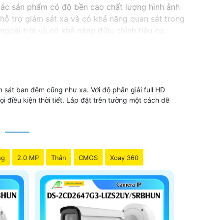
các sản phẩm có độ bền cao chất lượng hình ảnh
hỗ trợ giám sát xa và có khả năng quan sát trong
goài trời và có khả năng điều chỉnh tiêu cự.
 sát ban đêm cũng như xa. Với độ phân giải full HD
 điều kiện thời tiết. Lắp đặt trên tường một cách dễ
ng
2.0 MP
Thân
CMOS
Xoay 360