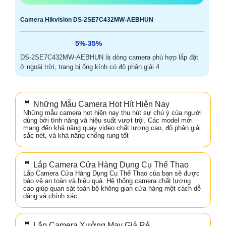
Camera Hikvision DS-2SE7C432MW-AEBHUN
5%-35%
DS-2SE7C432MW-AEBHUN là dòng camera phù hợp lắp đặt
ở ngoài trời, trang bị ống kính có độ phân giải 4
🤵 Những Mẫu Camera Hot Hít Hiện Nay
Những mẫu camera hot hiện nay thu hút sự chú ý của người
dùng bởi tính năng và hiệu suất vượt trội. Các model mới
mang đến khả năng quay video chất lượng cao, độ phân giải
sắc nét, và khả năng chống rung tốt
🤵 Lắp Camera Cửa Hàng Dụng Cụ Thể Thao
Lắp Camera Cửa Hàng Dụng Cụ Thể Thao của bạn sẽ được
bảo vệ an toàn và hiệu quả. Hệ thống camera chất lượng
cao giúp quan sát toàn bộ không gian cửa hàng một cách dễ
dàng và chính xác
🤵 Lắp Camera Xưởng May Giá Rẻ