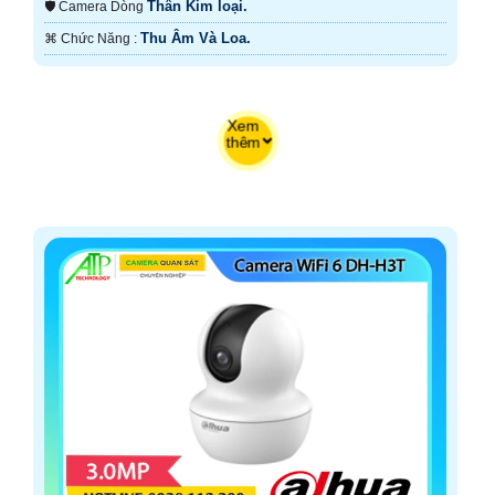
Thân Kim loại.
🛡 Camera Dòng
Thu Âm Và Loa.
️⌘ Chức Năng :
Xem
thêm