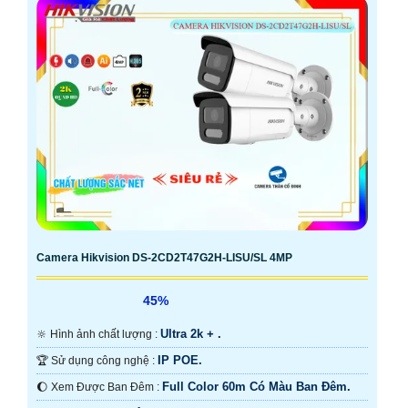
Camera Hikvision DS-2CD2T47G2H-LISU/SL 4MP
45%
Ultra 2k + .
🔆 Hình ảnh chất lượng :
IP POE.
🏆 Sử dụng công nghệ :
Full Color 60m Có Màu Ban Ðêm.
🌔 Xem Được Ban Đêm :