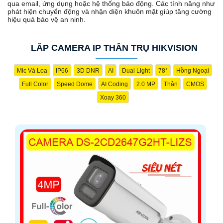
qua email, ứng dụng hoặc hệ thống báo động. Các tính năng như
phát hiện chuyển động và nhận diện khuôn mặt giúp tăng cường
hiệu quả bảo vệ an ninh.
LẮP CAMERA IP THÂN TRỤ HIKVISION
Mic Và Loa
IP66
3D DNR
AI
Dual Light
78°
Hồng Ngoại
Full Color
Speed Dome
AI Coding
2.0 MP
Thân
CMOS
Xoay 360