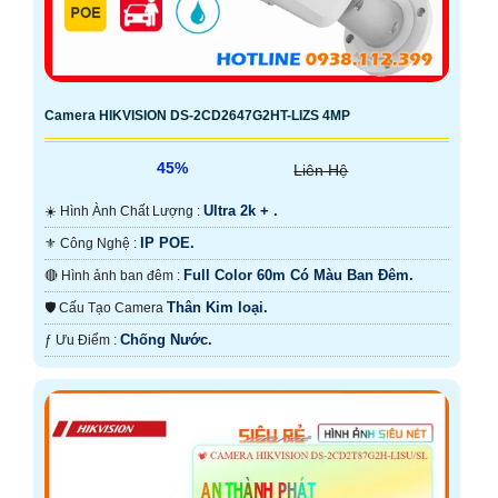
Camera HIKVISION DS-2CD2647G2HT-LIZS 4MP
45%
Liên Hệ
Ultra 2k + .
☀️ Hình Ành Chất Lượng :
IP POE.
⚜️ Công Nghệ :
Full Color 60m Có Màu Ban Ðêm.
🔴 Hình ảnh ban đêm :
Thân Kim loại.
🛡 Cấu Tạo Camera
Chống Nước.
️ƒ Ưu Điểm :