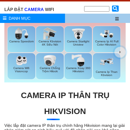
LẮP ĐẶT
CAMERA
WIFI
DANH MỤC
Camera Speedom
Camera Kbvision
Camera Starlight
Camera Ip AI Full
4K Siêu Nét
Uniview
Color Hikvision
Camera Wifi
Camera Chống
Camera Xoay 360
Visioncop
Trộm Hilook
Hikvision
Camera Ip Than
Kbvision
CAMERA IP THÂN TRỤ
HIKVISION
Việc lắp đặt camera IP thân trụ chính hãng Hikvision mang lại giải
pháp giám sát an ninh hiệu quả với độ phân giải cao khả năng