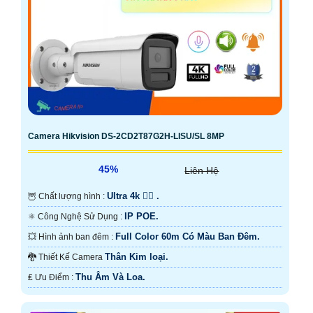
Camera Hikvision DS-2CD2T87G2H-LISU/SL 8MP
45%
Liên Hệ
Ultra 4k 👍🏾 .
🦉 Chất lượng hình :
IP POE.
⚛️ Công Nghệ Sử Dụng :
Full Color 60m Có Màu Ban Ðêm.
💥 Hình ảnh ban đêm :
Thân Kim loại.
🐉️ Thiết Kế Camera
Thu Âm Và Loa.
️₤ Ưu Điểm :