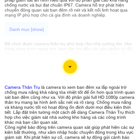
chống nước và bụi đạt chuẩn IP67. Camera hỗ trợ phát hiện
chuyển động quan sát ban đêm rõ nét và kết nối linh hoạt qua
mạng IP phù hợp cho cả gia đình và doanh nghiệp.
Để chọn được camera thân trụ phù hợp cho nhà xưởng lớn, kho
hàng công trình ngoại trời bạn cần tìm đến các sản phẩm có độ
bền cao chất lượng hình ảnh tốt cả ban ngày và ban đêm, độ
phân giải full HD 1080p và khả năng giám sát xa. chống nước
chống va đập hỗ trợ giám sát xa và có khả năng quan sát trong
môi trường ánh sáng yếu. cung cấp hình ảnh chất lượng cao có
thể hoạt động trong môi trường khắc nghiệt ngoài trời và có khả
năng điều chỉnh tiêu cự.
Camera Thân Trụ
là camera to xem ban đêm xa lắp ngoài trờ
chống mưa nắng khả năng tỏa nhiệt tốt để ổn hơn quá trình quan
sát ban đêm cũng như xa. Với độ phân giải full HD 1080p camera
'
thân trụ mang lại hình ảnh sắc nét và rõ ràng. Chống mưa nắng
và kháng nước tốt nó hoạt động ổn định dưới mọi điều kiện thời
tiết. Lắp đặt trên tường một cách dễ dàng Camera Thân Trụ thích
hợp cho việc giám sát nhà xưởng kho hàng và các công trình
khác mà bạn cần quan sát.
Công nghệ báo động trên camera quan sát giúp phát hiện các sự
kiện bất thường, như xâm nhập hoặc chuyển động trong khu vực
giám sát. Khi phát hiện sự cố, camera sẽ tự động gửi cảnh báo