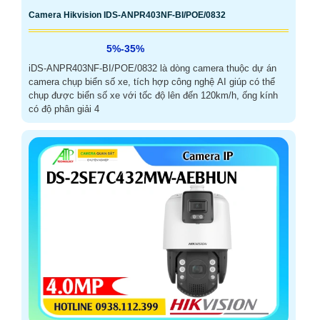
Camera Hikvision IDS-ANPR403NF-BI/POE/0832
5%-35%
iDS-ANPR403NF-BI/POE/0832 là dòng camera thuộc dự án
camera chụp biển số xe, tích hợp công nghệ AI giúp có thể
chụp được biển số xe với tốc độ lên đến 120km/h, ống kính
có độ phân giải 4