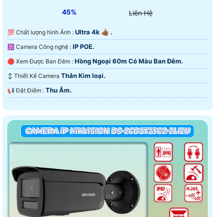
45%
Liên Hệ
Ultra 4k 👍🏾 .
💯 Chất lượng hình Ảnh :
IP POE.
🕉️ Camera Công nghệ :
Hồng Ngoại 60m Có Màu Ban Ðêm.
🔴 Xem Được Ban Đêm :
Thân Kim loại.
↕️ Thiết Kế Camera
Thu Âm.
️📢 Đặt Điểm :