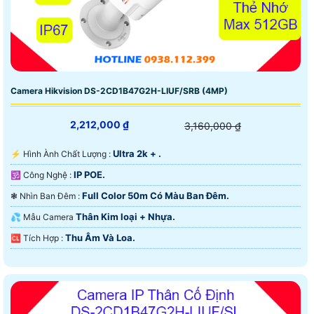
Camera Hikvision DS-2CD1B47G2H-LIUF/SRB (4MP)
2,212,000 ₫
3,160,000 ₫
Ultra 2k + .
️⚡ Hình Ành Chất Lượng :
IP POE.
🕉️ Công Nghệ :
Full Color 50m Có Màu Ban Ðêm.
❃ Nhìn Ban Đêm :
Thân Kim loại + Nhựa.
💦 Mẫu Camera
Thu Âm Và Loa.
️🆑 Tích Hợp :