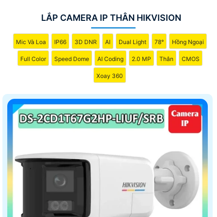
LẮP CAMERA IP THÂN HIKVISION
Mic Và Loa
IP66
3D DNR
AI
Dual Light
78°
Hồng Ngoại
Full Color
Speed Dome
AI Coding
2.0 MP
Thân
CMOS
Xoay 360