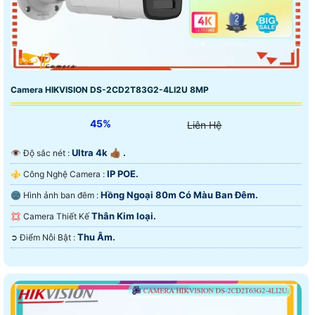
Camera HIKVISION DS-2CD2T83G2-4LI2U 8MP
45%
Liên Hệ
Ultra 4k 👍🏾 .
👁 Độ sắc nét :
IP POE.
⚜️ Công Nghệ Camera :
Hồng Ngoại 80m Có Màu Ban Ðêm.
🌚 Hình ảnh ban đêm :
Thân Kim loại.
💢 Camera Thiết Kế
Thu Âm.
️➲ Điểm Nỗi Bật :