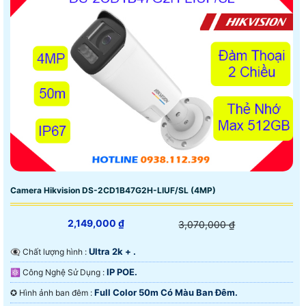
Camera Hikvision DS-2CD1B47G2H-LIUF/SL (4MP)
2,149,000 ₫
3,070,000 ₫
Ultra 2k + .
👁️‍🗨 Chất lượng hình :
IP POE.
⚛️ Công Nghệ Sử Dụng :
Full Color 50m Có Màu Ban Ðêm.
✪ Hình ảnh ban đêm :