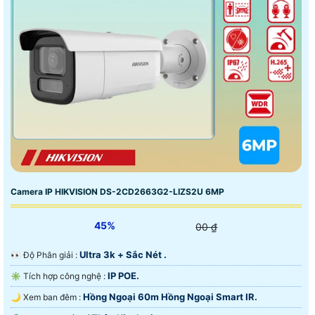
Camera IP HIKVISION DS-2CD2663G2-LIZS2U 6MP
45%
00 ₫
Ultra 3k + Sắc Nét .
️👀 Độ Phân giải :
IP POE.
✳️ Tích hợp công nghệ :
Hồng Ngoại 60m Hồng Ngoại Smart IR.
🌙 Xem ban đêm :