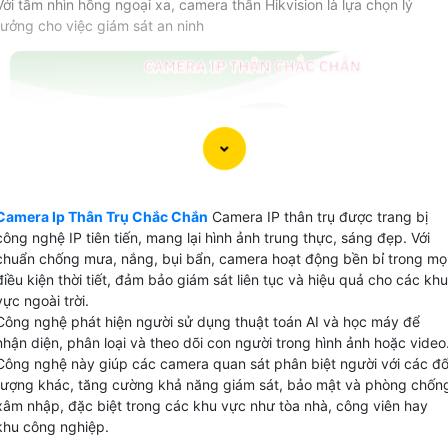
Với tầm nhìn hồng ngoại xa, camera thân Hikvision là lựa chọn lý
tưởng cho việc giám sát an ninh
Camera Ip Thân Trụ Chắc Chắn
Camera IP thân trụ được trang bị
công nghệ IP tiên tiến, mang lại hình ảnh trung thực, sáng đẹp. Với
chuẩn chống mưa, nắng, bụi bẩn, camera hoạt động bền bỉ trong mọ
điều kiện thời tiết, đảm bảo giám sát liên tục và hiệu quả cho các khu
vực ngoài trời.
Công nghệ phát hiện người sử dụng thuật toán AI và học máy để
nhận diện, phân loại và theo dõi con người trong hình ảnh hoặc video
Công nghệ này giúp các camera quan sát phân biệt người với các đố
tượng khác, tăng cường khả năng giám sát, bảo mật và phòng chốn
xâm nhập, đặc biệt trong các khu vực như tòa nhà, công viên hay
khu công nghiệp.