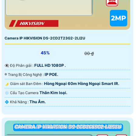
Camera IP HIKVISION DS-2CD2T23G2-2LI2U
45%
00 ₫
FULL HD 1080P .
👁️‍🗨 Độ Phân giải :
IP POE.
®️ Trang Bị Công Nghệ :
Hồng Ngoại 60m Hồng Ngoại Smart IR.
🌛 Giám sát Ban Đêm :
Thân Kim loại.
❄ Cấu Tạo Camera
Thu Âm.
️💠 Khả Năng :