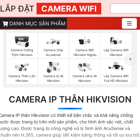
LẮP ĐẶT
CAMERA WIFI
DANH MỤC SẢN PHẨM
Camera Wifi
Lắp Camera Wifi
Camera Chống
Camera Chip
Hikvision Ngoài
Hikvision
Trộm Hikvision
Acusense
Trời
Camera Thân Lớn
Camera Ip 4k
Camera Ultra 3k
Lắp Camera Wifi
Hikvision
Hikvision
Hikvision
Full HD Hikvision
CAMERA IP THÂN HIKVISION
Camera IP thân Hikvision có thiết kế bền chắc và khả năng chống
nước được trang bị trên mỗi sản phẩm, cho hình ảnh sắc nét, chất
lượng cao. Được trang bị công nghệ xử lý hình ảnh AcuSense và
chuẩn nén H.265, camera giúp tiết kiệm băng thông và tối ưu lưu trữ