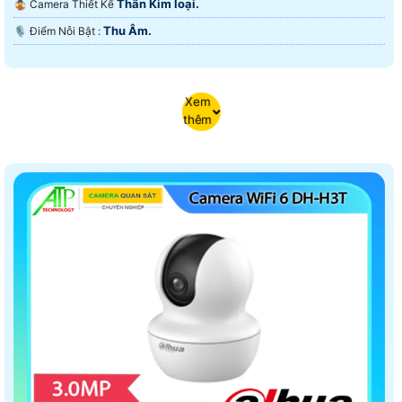
Thân Kim loại.
🤹 Camera Thiết Kế
Thu Âm.
️🎙 Điểm Nỗi Bật :
Xem
thêm