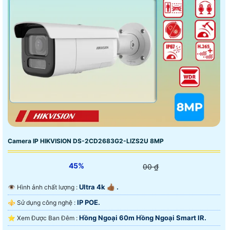
Camera IP HIKVISION DS-2CD2683G2-LIZS2U 8MP
45%
00 ₫
Ultra 4k 👍🏾 .
👁 Hình ảnh chất lượng :
IP POE.
⚜️ Sử dụng công nghệ :
Hồng Ngoại 60m Hồng Ngoại Smart IR.
⭐ Xem Được Ban Đêm :