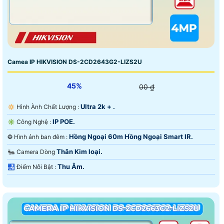
Camea IP HIKVISION DS-2CD2643G2-LIZS2U
45%
00 ₫
Ultra 2k + .
🔅 Hình Ành Chất Lượng :
IP POE.
✳️ Công Nghệ :
Hồng Ngoại 60m Hồng Ngoại Smart IR.
❂ Hình ảnh ban đêm :
Thân Kim loại.
🐜 Camera Dòng
Thu Âm.
️🛃 Điểm Nỗi Bật :