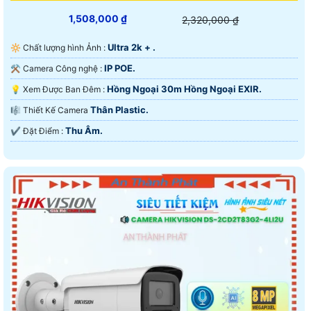
1,508,000 ₫
2,320,000 ₫
Ultra 2k + .
🔆 Chất lượng hình Ảnh :
IP POE.
⚒ Camera Công nghệ :
Hồng Ngoại 30m Hồng Ngoại EXIR.
💡 Xem Được Ban Đêm :
Thân Plastic.
🎼️ Thiết Kế Camera
Thu Âm.
️✔️ Đặt Điểm :