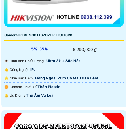
Camera IP DS-2CD1T67G2HP-LIUF/SRB
5%-35%
6,290,000 ₫
Ultra 3k + Sắc Nét .
👁 Hình Ành Chất Lượng :
IP.
👍 Công Nghệ :
Hồng Ngoại 20m Có Màu Ban Ðêm.
⭐ Nhìn Ban Đêm :
Thân Plastic.
♊ Camera Thiết Kế
Thu Âm Và Loa.
️🔔 Ưu Điểm :