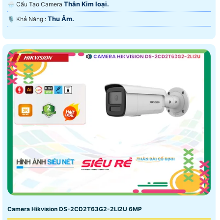
Thân Kim loại.
🌧️ Cấu Tạo Camera
Thu Âm.
️🎙 Khả Năng :
Camera Hikvision DS-2CD2T63G2-2LI2U 6MP