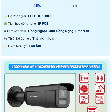
45%
00 ₫
FULL HD 1080P .
✨ Độ Phân giải :
IP POE.
✳️ Tích hợp công nghệ :
Hồng Ngoại 60m Hồng Ngoại Smart IR.
❃ Xem ban đêm :
Thân Kim loại.
🐜 Thiết Kế Camera
Thu Âm.
️✨ Điểm Nỗi Bật :