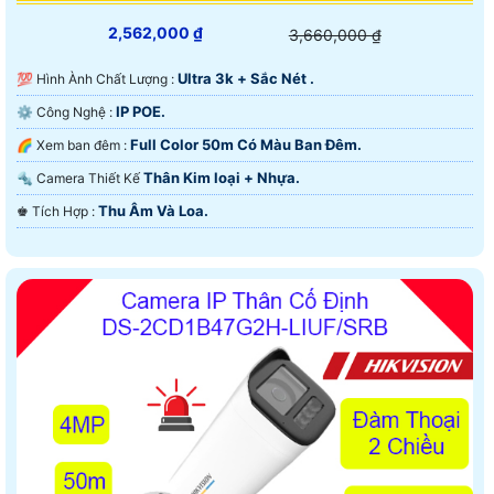
2,562,000 ₫
3,660,000 ₫
Ultra 3k + Sắc Nét .
💯 Hình Ành Chất Lượng :
IP POE.
⚙ Công Nghệ :
Full Color 50m Có Màu Ban Ðêm.
🌈 Xem ban đêm :
Thân Kim loại + Nhựa.
🔩 Camera Thiết Kế
Thu Âm Và Loa.
️♚ Tích Hợp :