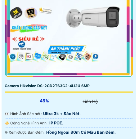
Camera Hikvision DS-2CD2T63G2-4LI2U 6MP
45%
Liên Hệ
Ultra 3k + Sắc Nét .
️👀 Hình Ảnh Sắc nét :
IP POE.
⚜️ Công Nghệ Hình Ảnh :
Hồng Ngoại 80m Có Màu Ban Ðêm.
❈ Xem Được Ban Đêm :