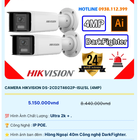
CAMERA HIKVISION DS-2CD2T46G2P-ISU/SL (4MP)
5.150.000vnd
8.440.000vnd
Ultra 2k + .
💯 Hình Ành Chất Lượng :
IP POE.
🏆 Công Nghệ :
Hồng Ngoại 40m Công nghệ DarkFighter.
⭐ Hình ảnh ban đêm :