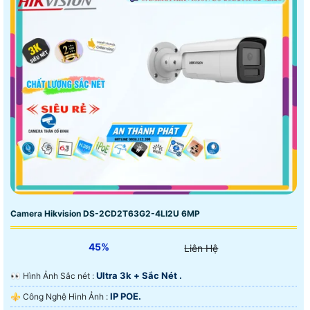
Camera Hikvision DS-2CD2T63G2-4LI2U 6MP
45%
Liên Hệ
Ultra 3k + Sắc Nét .
️👀 Hình Ảnh Sắc nét :
IP POE.
⚜️ Công Nghệ Hình Ảnh :