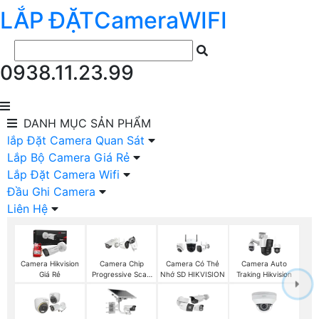
LẮP ĐẶT
Camera
WIFI
0938.11.23.99
DANH MỤC
SẢN PHẨM
lắp Đặt Camera Quan Sát
Lắp Bộ Camera Giá Rẻ
Lắp Đặt Camera Wifi
Đầu Ghi Camera
Liên Hệ
Camera Hikvision
Camera Chip
Camera Có Thẻ
Camera Auto
Giá Rẻ
Progressive Scan
Nhớ SD HIKVISION
Traking Hikvision
CMOS Hikvision