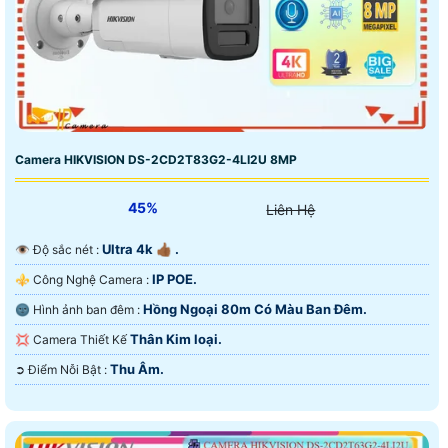
Camera HIKVISION DS-2CD2T83G2-4LI2U 8MP
45%
Liên Hệ
Ultra 4k 👍🏾 .
👁 Độ sắc nét :
IP POE.
⚜️ Công Nghệ Camera :
Hồng Ngoại 80m Có Màu Ban Ðêm.
🌚 Hình ảnh ban đêm :
Thân Kim loại.
💢 Camera Thiết Kế
Thu Âm.
️➲ Điểm Nỗi Bật :