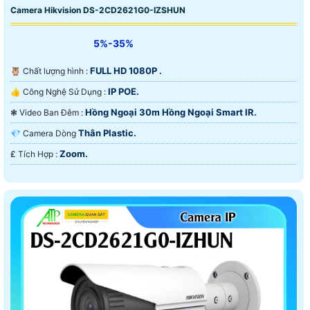
Camera Hikvision DS-2CD2621G0-IZSHUN
5%-35%
FULL HD 1080P .
🦉 Chất lượng hình :
IP POE.
👍 Công Nghệ Sử Dụng :
Hồng Ngoại 30m Hồng Ngoại Smart IR.
❃ Video Ban Đêm :
Thân Plastic.
💎 Camera Dòng
Zoom.
️₤ Tích Hợp :