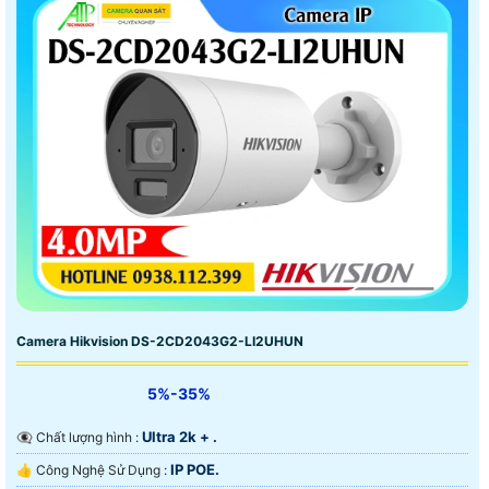
Camera Hikvision DS-2CD2043G2-LI2UHUN
5%-35%
Ultra 2k + .
👁️‍🗨 Chất lượng hình :
IP POE.
👍 Công Nghệ Sử Dụng :