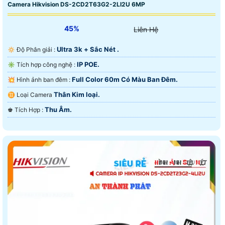
Camera Hikvision DS-2CD2T63G2-2LI2U 6MP
45%
Liên Hệ
Ultra 3k + Sắc Nét .
🔅 Độ Phân giải :
IP POE.
✳️ Tích hợp công nghệ :
Full Color 60m Có Màu Ban Ðêm.
💥 Hình ảnh ban đêm :
Thân Kim loại.
♊ Loại Camera
Thu Âm.
️♚ Tích Hợp :