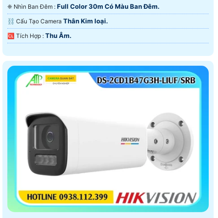
Full Color 30m Có Màu Ban Ðêm.
❈ Nhìn Ban Đêm :
Thân Kim loại.
⛓ Cấu Tạo Camera
Thu Âm.
️🆑 Tích Hợp :