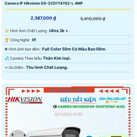
Camera IP Hikvision DS-2CD1T47G2-L 4MP
2,387,000 ₫
3,410,000 ₫
Ultra 2k + .
🔅 Hình Ành Chất Lượng :
IP.
🏆 Công Nghệ :
Full Color 50m Có Màu Ban Ðêm.
❃ Hình ảnh ban đêm :
Thân Kim loại.
💦 Camera Theo Mẫu
Thu hình Chất Lượng.
️⇝ Ưu Điểm :