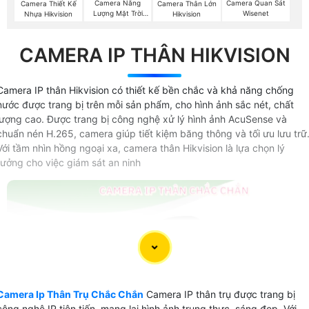
Camera Năng
Camera Quan Sát
Camera Thiết Kế
Camera Thân Lớn
Lượng Mặt Trời
Wisenet
Nhựa Hikvision
Hikvision
Hikvision
CAMERA IP THÂN HIKVISION
Camera IP thân Hikvision có thiết kế bền chắc và khả năng chống
nước được trang bị trên mỗi sản phẩm, cho hình ảnh sắc nét, chất
lượng cao. Được trang bị công nghệ xử lý hình ảnh AcuSense và
chuẩn nén H.265, camera giúp tiết kiệm băng thông và tối ưu lưu trữ
Với tầm nhìn hồng ngoại xa, camera thân Hikvision là lựa chọn lý
tưởng cho việc giám sát an ninh
Camera Ip Thân Trụ Chắc Chắn
Camera IP thân trụ được trang bị
công nghệ IP tiên tiến, mang lại hình ảnh trung thực, sáng đẹp. Với