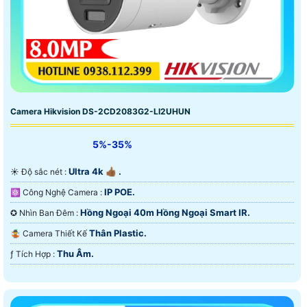
Camera Hikvision DS-2CD2083G2-LI2UHUN
5%-35%
Ultra 4k 👍🏾 .
☀️ Độ sắc nét :
IP POE.
⚛️ Công Nghệ Camera :
Hồng Ngoại 40m Hồng Ngoại Smart IR.
✪ Nhìn Ban Đêm :
Thân Plastic.
🤹 Camera Thiết Kế
Thu Âm.
️ƒ Tích Hợp :