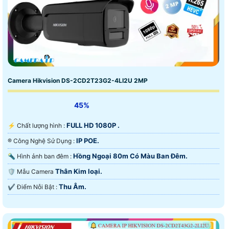
Camera Hikvision DS-2CD2T23G2-4LI2U 2MP
45%
FULL HD 1080P .
️⚡ Chất lượng hình :
IP POE.
®️ Công Nghệ Sử Dụng :
Hồng Ngoại 80m Có Màu Ban Ðêm.
🔦 Hình ảnh ban đêm :
Thân Kim loại.
🛡 Mẫu Camera
Thu Âm.
️✔️ Điểm Nỗi Bật :