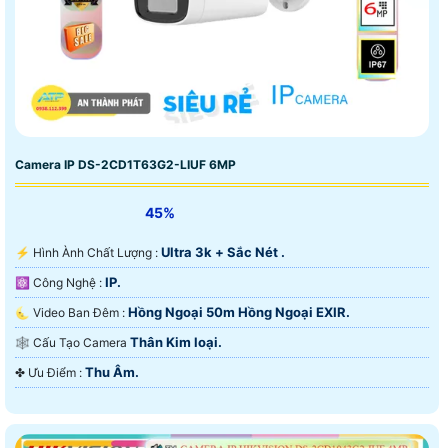
Camera IP DS-2CD1T63G2-LIUF 6MP
45%
Ultra 3k + Sắc Nét .
️⚡ Hình Ành Chất Lượng :
IP.
⚛️ Công Nghệ :
Hồng Ngoại 50m Hồng Ngoại EXIR.
🌜 Video Ban Đêm :
Thân Kim loại.
🕸️ Cấu Tạo Camera
Thu Âm.
️✤ Ưu Điểm :