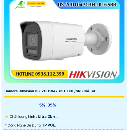
Camera Hikvision DS-2CD1047G3H-LIUF/SRB Giá Tốt
5%-35%
Ultra 2k + .
️⚡ Chất lượng hình :
IP POE.
®️ Công Nghệ Sử Dụng :