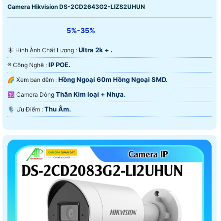
Camera Hikvision DS-2CD2643G2-LIZS2UHUN
5%-35%
Ultra 2k + .
☀️ Hình Ành Chất Lượng :
IP POE.
®️ Công Nghệ :
Hồng Ngoại 60m Hồng Ngoại SMD.
🌈 Xem ban đêm :
Thân Kim loại + Nhựa.
🕉️ Camera Dòng
Thu Âm.
️🎙 Ưu Điểm :