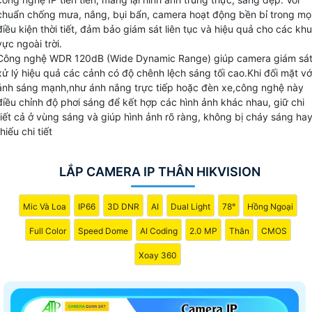
chuẩn chống mưa, nắng, bụi bẩn, camera hoạt động bền bỉ trong mọ
điều kiện thời tiết, đảm bảo giám sát liên tục và hiệu quả cho các khu
vực ngoài trời.
Công nghệ WDR 120dB (Wide Dynamic Range) giúp camera giám sá
xử lý hiệu quả các cảnh có độ chênh lệch sáng tối cao.Khi đối mặt vớ
ánh sáng mạnh,như ánh nắng trực tiếp hoặc đèn xe,công nghệ này
điều chỉnh độ phơi sáng để kết hợp các hình ảnh khác nhau, giữ chi
tiết cả ở vùng sáng và giúp hình ảnh rõ ràng, không bị cháy sáng ha
thiếu chi tiết
LẮP CAMERA IP THÂN HIKVISION
Mic Và Loa
IP66
3D DNR
AI
Dual Light
78°
Hồng Ngoại
Full Color
Speed Dome
AI Coding
2.0 MP
Thân
CMOS
Xoay 360