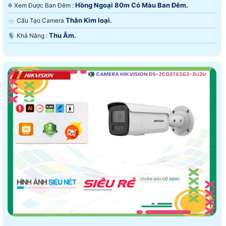
Hồng Ngoại 80m Có Màu Ban Ðêm.
❈ Xem Được Ban Đêm :
Thân Kim loại.
🌧️ Cấu Tạo Camera
Thu Âm.
️🎙 Khả Năng :