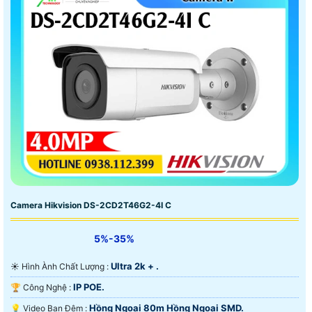
Camera Hikvision DS-2CD2T46G2-4I C
5%-35%
Ultra 2k + .
☀️ Hình Ành Chất Lượng :
IP POE.
🏆 Công Nghệ :
Hồng Ngoại 80m Hồng Ngoại SMD.
💡 Video Ban Đêm :