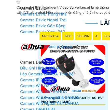
từng chi tiết.
Công nghệ IVS (Intelligent Video Surveillance) là hệ thốn
Camera Ezviz
sát. IVS giúp phát hiện các sự kiện đáng chú ý như vượt r
Camera Ezviz Trong Nhà
Camera Ezviz Ngoài Trời
LẮ
Camera Ezviz Góc Rộng
Camera Ezviz Xoay 360
Mic Và Loa
IP66
3D DNR
AI
Dua
Camera Dahua
Camera Dahua
Đầu Ghi Hình DAHUA
Lắp Camera DAHUA Trọn Bộ
Camera IP DAHUA
Camera Wifi DAHUA
Camera Wifi 360 DAHUA
Camera Wifi Trong Nhà DAHUA
Camera DH-IPC-HFW3649T1-AS-PV-
PRO Dahua (6MP)
Camera Wifi Ngoài Trời DAHUA
Camera DAHUA AI