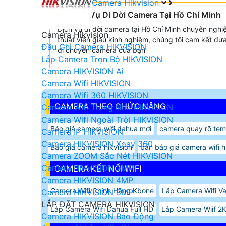
Camera Hikvision
🤵 Dịch Vụ Di Dời Camera Tại Hồ Chí Minh
Dịch vụ di dời camera tại Hồ Chí Minh chuyên nghiệ
Camera Hikvision
thuật viên giàu kinh nghiệm, chúng tôi cam kết đưa
Đầu Ghi Camera HIKVISION
di chuyển camera của bạn
Lắp Camera Trọn Bộ HIKVISION
Camera HIKVISION Ai
Camera Wifi HIKVISION
Camera Wifi 360 HIKVISION
CAMERA THEO CHỨC NĂNG
Camera Wifi Trong Nhà HIKVISION
Camera Wifi Ngoài Trời HIKVISION
Báo giá camera wifi dahua mới
camera quay rõ tem
Camera IP HIKVISION
Camera HIKVISION Xoay 360
Báo giá camera hikvision
bản báo giá camera wifi h
Camera ZOOM Sắc Nét HIKVISION
Camera HIKVISION 2MP
CAMERA KẾT NỐI WIFI
Camera HIKVISION 4MP
Camera Wifi Chính Hãng Kbone
Lắp Camera Wifi V
Camera HIKVISION 8MP
LẮP ĐẶT CAMERA HIKVISION
Lắp Camera Wifi Dahua Full HD
Lắp Camera Wiif 2K
Camera HIKVISION Báo Động