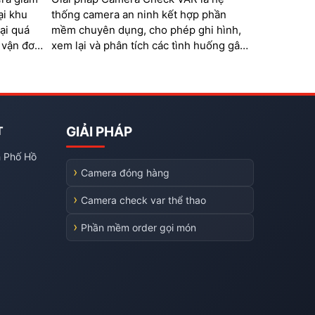
ại khu
thống camera an ninh kết hợp phần
ại quá
mềm chuyên dụng, cho phép ghi hình,
 vận đơn,
xem lại và phân tích các tình huống gây
tranh cãi trong thi đấu thể thao. Hệ
thống đặc biệt phù hợp với các bộ môn
như bóng đá mini, cầu lông, bida,
pickleball, tennis…
T
GIẢI PHÁP
h Phố Hồ
Camera đóng hàng
Camera check var thể thao
Phần mềm order gọi món