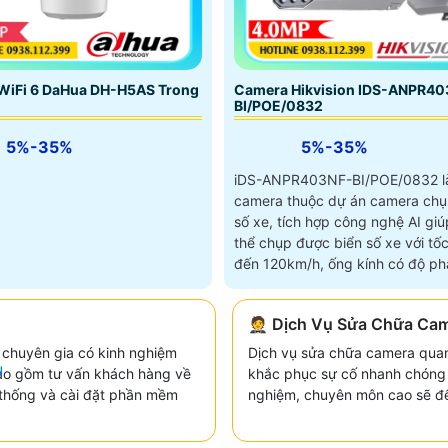
Camera Hikvision IDS-ANPR40
WiFi 6 DaHua DH-H5AS Trong
BI/POE/0832
5%-35%
5%-35%
iDS-ANPR403NF-BI/POE/0832 l
camera thuộc dự án camera chụ
số xe, tích hợp công nghệ AI giú
thể chụp được biển số xe với tốc
đến 120km/h, ống kính có độ phâ
4
🤵 Dịch Vụ Sửa Chữa Ca
 chuyên gia có kinh nghiệm
Dịch vụ sửa chữa camera qua
u
bao gồm tư vấn khách hàng về
khắc phục sự cố nhanh chóng v
hệ thống và cài đặt phần mềm
nghiệm, chuyên môn cao sẽ đế