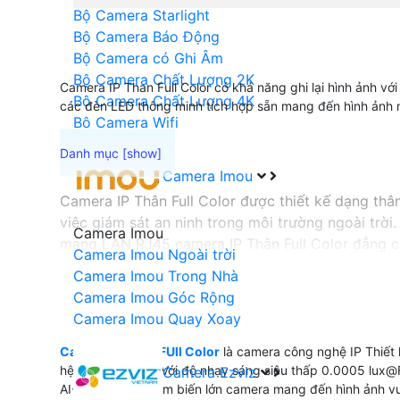
Bộ Camera Starlight
Bộ Camera Báo Động
Bộ Camera có Ghi Âm
Bộ Camera Chất Lượng 2K
Camera IP Than Full Color có khả năng ghi lại hình ảnh 
Bộ Camera Chất Lượng 4K
các đèn LED thông minh tích hợp sẵn mang đến hình ảnh 
Bộ Camera Wifi
Camera Imou
Camera IP Thân Full Color được thiết kế dạng thân
việc giám sát an ninh trong môi trường ngoài trời.
Camera Imou
mạng LAN RJ45 camera IP Thân Full Color đẳng cấ
Camera Imou Ngoài trời
nhớ lên đến 256GB giúp bạn lưu trữ hình ảnh và 
Camera Imou Trong Nhà
Camera Imou Góc Rộng
Camera Imou Quay Xoay
'
Camera IP Thân FUll Color
là camera công nghệ IP Thiết k
hệ thống an ninh Với độ nhạy sáng siêu thấp 0.0005 lux@
Camera Ezviz
AI-ISP kết hợp cảm biến lớn camera mang đến hình ảnh v