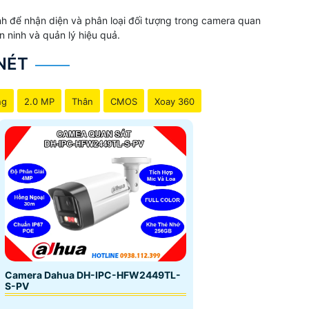
ảnh để nhận diện và phân loại đối tượng trong camera quan
n ninh và quản lý hiệu quả.
NÉT
ng
2.0 MP
Thân
CMOS
Xoay 360
Camera Dahua DH-IPC-HFW2449TL-
S-PV