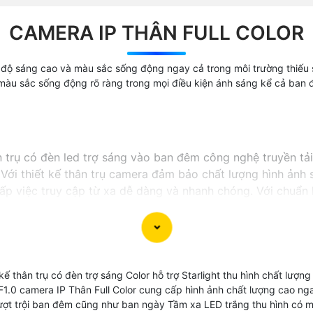
CAMERA IP THÂN FULL COLOR
với độ sáng cao và màu sắc sống động ngay cả trong môi trường thi
màu sắc sống động rõ ràng trong mọi điều kiện ánh sáng kể cả ban
 trụ có đèn led trợ sáng vào ban đêm công nghệ truyền tải
 Với thiết kế thân trụ camera đảm bảo chất lượng hình ảnh s
p việc truy cập từ xa dễ dàng và nhanh chóng. Với chuẩn
video một cách dễ dàng tích hợp mic khả năng ghi âm rõ r
ế thân trụ có đèn trợ sáng Color hỗ trợ Starlight thu hình chất lượ
F1.0 camera IP Thân Full Color cung cấp hình ảnh chất lượng cao n
ượt trội ban đêm cũng như ban ngày Tầm xa LED trắng thu hình có m