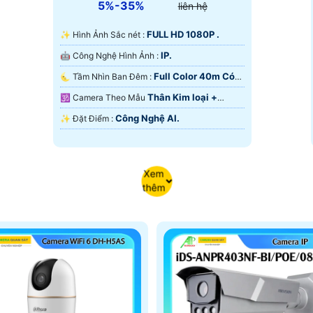
5%-35%
liên hệ
FULL HD 1080P .
✨ Hình Ảnh Sắc nét :
IP.
🤖️ Công Nghệ Hình Ảnh :
Full Color 40m Có
🌜 Tầm Nhìn Ban Đêm :
Màu Ban Ðêm.
Thân Kim loại +
🕉️ Camera Theo Mẫu
Nhựa.
Công Nghệ AI.
️✨ Đặt Điểm :
Xem
thêm