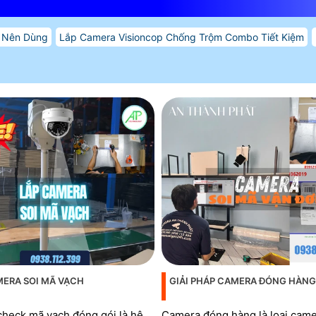
i Nên Dùng
Lắp Camera Visioncop Chống Trộm Combo Tiết Kiệm
MERA SOI MÃ VẠCH
GIẢI PHÁP CAMERA ĐÓNG HÀNG
heck mã vạch đóng gói là hệ
Camera đóng hàng là loại cam