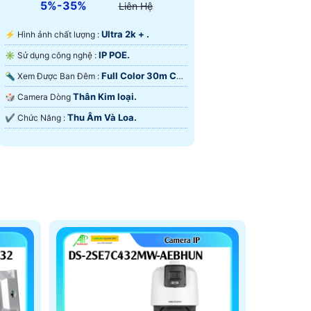
5%-35%
Liên Hệ
Ultra 2k + .
️⚡ Hình ảnh chất lượng :
IP POE.
✳️ Sử dụng công nghệ :
Full Color 30m Có
🔦 Xem Được Ban Đêm :
Màu Ban Ðêm.
Thân Kim loại.
🎲 Camera Dòng
Thu Âm Và Loa.
️✔️ Chức Năng :