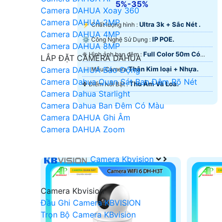
5%-35%
Camera DAHUA Xoay 360
Camera DAHUA 2MP
Ultra 3k + Sắc Nét .
️⚡ Chất lượng hình :
Camera DAHUA 4MP
IP POE.
⚙ Công Nghệ Sử Dụng :
Camera DAHUA 8MP
Full Color 50m Có
❈ Hình ảnh ban đêm :
LẮP ĐẶT CAMERA DAHUA
Màu Ban Ðêm.
Thân Kim loại + Nhựa.
Camera DAHUA Báo Động
🌧️ Mẫu Camera
Camera Dahua Quan Sát Ban Đêm Rõ Nét
Thu Âm Và Loa.
️✤ Điểm Nỗi Bật :
Camera Dahua Starlight
Camera Dahua Ban Đêm Có Màu
Camera DAHUA Ghi Âm
Camera DAHUA Zoom
Camera Kbvision
Camera Kbvision
Đầu Ghi Camera KBVISION
Trọn Bộ Camera KBvision