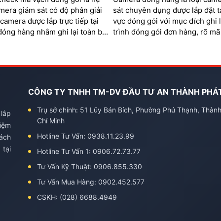
mera giám sát có độ phân giải
sát chuyên dụng được lắp đặt t
í camera được lắp trực tiếp tại
vực đóng gói với mục đích ghi l
đóng hàng nhằm ghi lại toàn bộ
trình đóng gói đơn hàng, rõ mã
 xử lý đơn và soi rõ mã QR,
quản lý khu vực đóng hàng
trên từng sản phẩm và mã vận
CÔNG TY TNHH TM-DV ĐẦU TƯ AN THÀNH PHÁ
Trụ sở chính: 51 Lũy Bán Bích, Phường Phú Thạnh, Thàn
 lắp
Chí Minh
kiệm
Hotline Tư Vấn: 0938.11.23.99
hách
 tại
Hotline Tư Vấn 1: 0906.72.73.77
Tư Vấn Kỹ Thuật: 0906.855.330
Tư Vấn Mua Hàng: 0902.452.577
CSKH: (028) 6688.4949