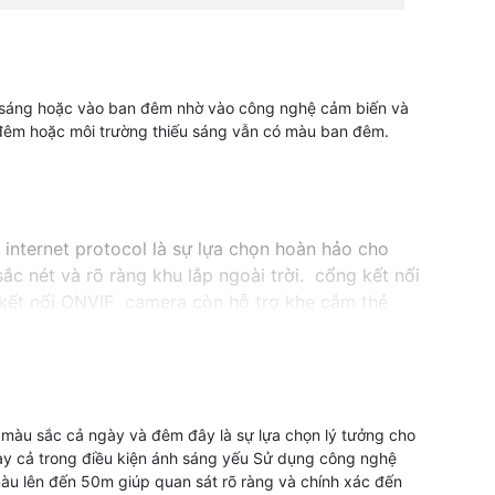
ếu sáng hoặc vào ban đêm nhờ vào công nghệ cảm biến và
 đêm hoặc môi trường thiếu sáng vẫn có màu ban đêm.
 internet protocol là sự lựa chọn hoàn hảo cho
ắc nét và rõ ràng khu lắp ngoài trời. cổng kết nối
 kết nối ONVIF camera còn hỗ trợ khe cắm thẻ
àng.
ng màu sắc cả ngày và đêm đây là sự lựa chọn lý tưởng cho
gay cả trong điều kiện ánh sáng yếu Sử dụng công nghệ
àu lên đến 50m giúp quan sát rõ ràng và chính xác đến