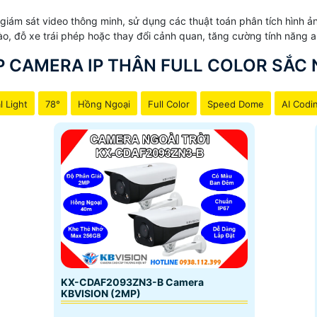
g giám sát video thông minh, sử dụng các thuật toán phân tích hình 
ào, đỗ xe trái phép hoặc thay đổi cảnh quan, tăng cường tính năng a
P CAMERA IP THÂN FULL COLOR SẮC 
l Light
78°
Hồng Ngoại
Full Color
Speed Dome
AI Codi
KX-CDAF2093ZN3-B Camera
KBVISION (2MP)