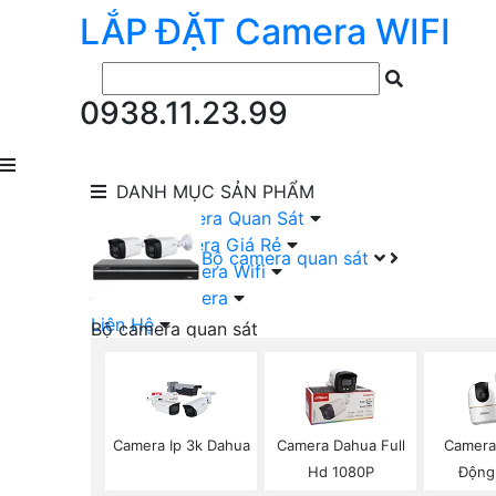
LẮP ĐẶT
Camera
WIFI
0938.11.23.99
DANH MỤC
SẢN PHẨM
lắp Đặt Camera Quan Sát
Lắp Bộ Camera Giá Rẻ
Bộ camera quan sát
Lắp Đặt Camera Wifi
Đầu Ghi Camera
Liên Hệ
Bộ camera quan sát
Camera HIKVISION Trọn Bộ
Camera KBVISION Trọn Bộ
Camera DAHUA Trọn Bộ
Camera giá Rẻ Trọn Bộ
Camera Ip 3k Dahua
Camera Dahua Full
Camera
Bộ Camera Nên Dùng
Hd 1080P
Động
Bộ Camera Có Màu Ban Đêm