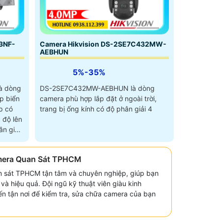
3NF-
Camera Hikvision DS-2SE7C432MW-
AEBHUN
5%-35%
à dòng
DS-2SE7C432MW-AEBHUN là dòng
p biển
camera phù hợp lắp đặt ở ngoài trời,
p có
trang bị ống kính có độ phân giải 4
 độ lên
n giải
mera Quan Sát TPHCM
n sát TPHCM tận tâm và chuyên nghiệp, giúp bạn
à hiệu quả. Đội ngũ kỹ thuật viên giàu kinh
n tận nơi để kiểm tra, sửa chữa camera của bạn