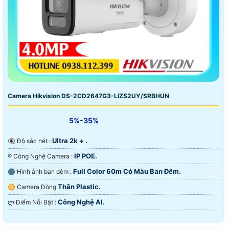
Camera Hikvision DS-2CD2647G3-LIZS2UY/SRBHUN
5%-35%
Ultra 2k + .
👁️‍🗨 Độ sắc nét :
IP POE.
®️ Công Nghệ Camera :
Full Color 60m Có Màu Ban Ðêm.
🌚 Hình ảnh ban đêm :
Thân Plastic.
♊ Camera Dòng
Công Nghệ AI.
️ლ Điểm Nỗi Bật :