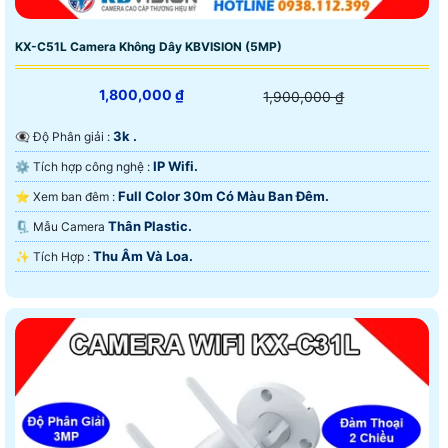
KX-C51L Camera Không Dây KBVISION (5MP)
1,800,000 ₫
1,900,000 ₫
3k .
👁️‍🗨 Độ Phân giải :
IP Wifi.
⚙ Tích hợp công nghệ :
Full Color 30m Có Màu Ban Ðêm.
⭐ Xem ban đêm :
Thân Plastic.
🗜️ Mẫu Camera
Thu Âm Và Loa.
️✨ Tích Hợp :