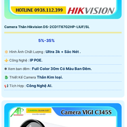
Camera Thân Hikvision DS-2CD1T67G2HP-LIUF/SL
5%-35%
Ultra 3k + Sắc Nét .
🔅 Hình Ành Chất Lượng :
IP POE.
⚜️ Công Nghệ :
Full Color 30m Có Màu Ban Ðêm.
❃ Xem ban đêm :
Thân Kim loại.
🐉️ Thiết Kế Camera
Công Nghệ AI.
️📢 Tích Hợp :