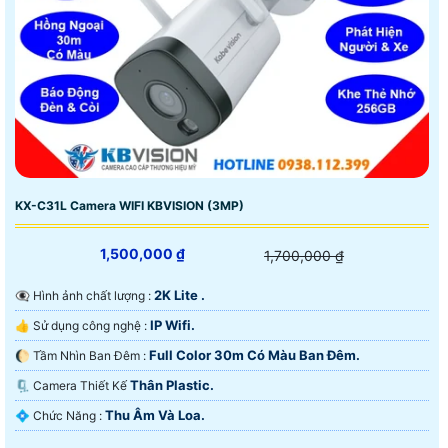
KX-C31L Camera WIFI KBVISION (3MP)
1,500,000 ₫
1,700,000 ₫
2K Lite .
👁️‍🗨 Hình ảnh chất lượng :
IP Wifi.
👍 Sử dụng công nghệ :
Full Color 30m Có Màu Ban Ðêm.
🌔 Tầm Nhìn Ban Đêm :
Thân Plastic.
🗜️ Camera Thiết Kế
Thu Âm Và Loa.
️💠 Chức Năng :