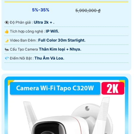
5%-35%
5,990,000 ₫
Ultra 2k + .
👁️‍🗨 Độ Phân giải :
IP Wifi.
👍 Tích hợp công nghệ :
Full Color 30m Starlight.
🌛 Video Ban Đêm :
Thân Kim loại + Nhựa.
🐜 Cấu Tạo Camera
Thu Âm Và Loa.
️💎 Điểm Nỗi Bật :