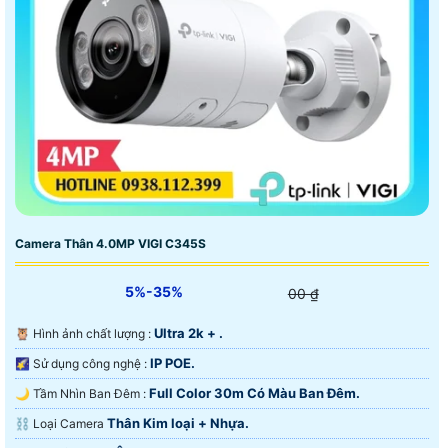
Camera Thân 4.0MP VIGI C345S
5%-35%
00 ₫
Ultra 2k + .
🦉 Hình ảnh chất lượng :
IP POE.
🌠 Sử dụng công nghệ :
Full Color 30m Có Màu Ban Ðêm.
🌙 Tầm Nhìn Ban Đêm :
Thân Kim loại + Nhựa.
⛓ Loại Camera