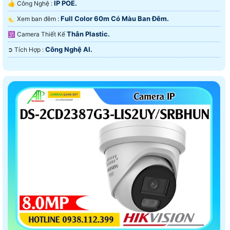
IP POE.
👍 Công Nghệ :
Full Color 60m Có Màu Ban Ðêm.
🌜 Xem ban đêm :
Thân Plastic.
🕉️ Camera Thiết Kế
Công Nghệ AI.
️➲ Tích Hợp :