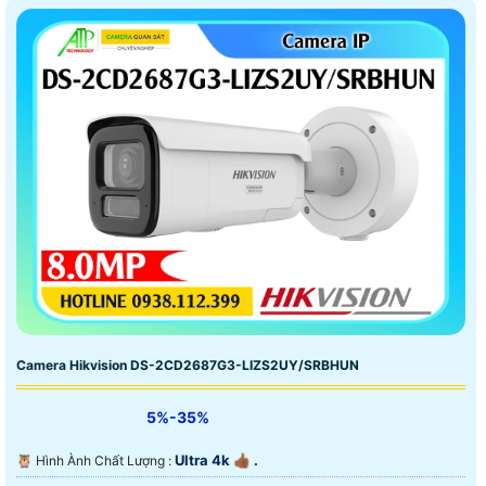
Camera Hikvision DS-2CD2687G3-LIZS2UY/SRBHUN
5%-35%
Ultra 4k 👍🏾 .
🦉 Hình Ành Chất Lượng :