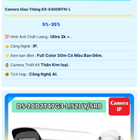
Camera Giao Thông KX-E4008ITN-L
5%-35%
Ultra 2k + .
💯 Hình Ành Chất Lượng :
IP.
👍 Công Nghệ :
Full Color 30m Có Màu Ban Ðêm.
⭐ Xem ban đêm :
Thân Kim loại.
🤹 Camera Thiết Kế
Công Nghệ AI.
️☣️ Tích Hợp :