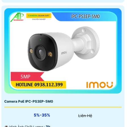
Camera PoE IPC-PS3EP-5M0
5%-35%
Liên Hệ
3k .
👁 Hình Ành Chất Lượng :