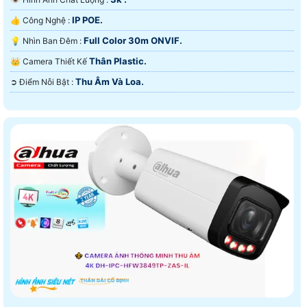
IP POE.
👍 Công Nghệ :
Full Color 30m ONVIF.
💡 Nhìn Ban Đêm :
Thân Plastic.
👑 Camera Thiết Kế
Thu Âm Và Loa.
️➲ Điểm Nỗi Bật :