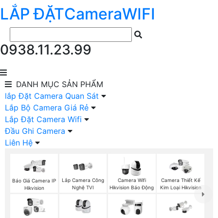
LẮP ĐẶT
Camera
WIFI
0938.11.23.99
DANH MỤC
SẢN PHẨM
lắp Đặt Camera Quan Sát
Lắp Bộ Camera Giá Rẻ
Lắp Đặt Camera Wifi
Đầu Ghi Camera
Liên Hệ
Lắp Camera Công
Camera Wifi
Camera Thiết Kế
Báo Giá Camera IP
Nghệ TVI
Hikvision Báo Động
Kim Loại Hikvision
Hikvision