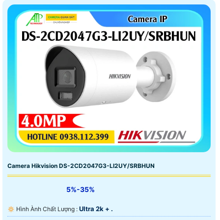
Camera Hikvision DS-2CD2047G3-LI2UY/SRBHUN
5%-35%
Ultra 2k + .
🔅 Hình Ành Chất Lượng :