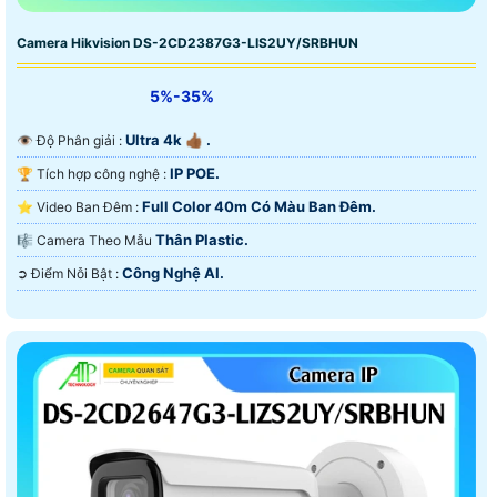
Camera Hikvision DS-2CD2387G3-LIS2UY/SRBHUN
5%-35%
Ultra 4k 👍🏾 .
👁 Độ Phân giải :
IP POE.
🏆 Tích hợp công nghệ :
Full Color 40m Có Màu Ban Ðêm.
⭐ Video Ban Đêm :
Thân Plastic.
🎼️ Camera Theo Mẫu
Công Nghệ AI.
️➲ Điểm Nỗi Bật :