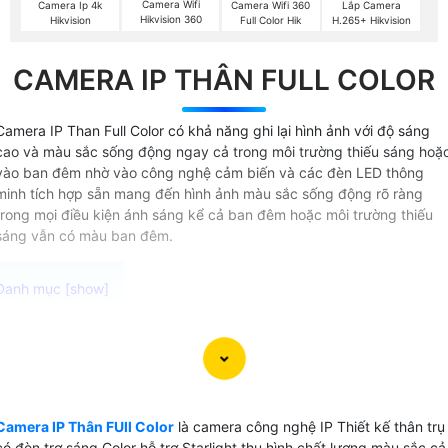
Camera Wifi
Camera Ip 4k
Camera Wifi 360
Lắp Camera
Hikvision 360
Hikvision
Full Color Hik
H.265+ Hikvision
CAMERA IP THÂN FULL COLOR
Camera IP Than Full Color có khả năng ghi lại hình ảnh với độ sáng
cao và màu sắc sống động ngay cả trong môi trường thiếu sáng hoặ
vào ban đêm nhờ vào công nghệ cảm biến và các đèn LED thông
minh tích hợp sẵn mang đến hình ảnh màu sắc sống động rõ ràng
trong mọi điều kiện ánh sáng kể cả ban đêm hoặc môi trường thiếu
sáng vẫn có màu ban đêm.
Camera IP Thân Full Color được thiết kế dạng thân trụ có
đèn led trợ sáng vào ban đêm công nghệ truyền tải internet
protocol là sự lựa chọn hoàn hảo cho việc giám sát an ninh
trong môi trường ngoài trời. Với thiết kế thân trụ camera
Camera IP Thân FUll Color
là camera công nghệ IP Thiết kế thân trụ
đảm bảo chất lượng hình ảnh sắc nét và rõ ràng khu lắp
có đèn trợ sáng Color hỗ trợ Starlight thu hình chất lượng màu sắc cả