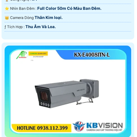
Full Color 50m Có Màu Ban Ðêm.
⭐ Nhìn Ban Đêm :
Thân Kim loại.
👑 Camera Dòng
Thu Âm Và Loa.
️ƒ Tích Hợp :