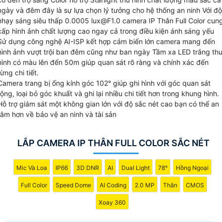
ngoài trời. cổng kết nối mạng LAN RJ45 camera IP Thân
ngày và đêm đây là sự lựa chọn lý tưởng cho hệ thống an ninh Với độ
Full Color đẳng cấp việc truy cập từ xa dễ dàng và nhanh
nhạy sáng siêu thấp 0.0005 lux@F1.0 camera IP Thân Full Color cun
chóng. Với chuẩn kết nối ONVIF camera còn hỗ trợ khe
cấp hình ảnh chất lượng cao ngay cả trong điều kiện ánh sáng yếu
Sử dụng công nghệ AI-ISP kết hợp cảm biến lớn camera mang đến
cắm thẻ nhớ lên đến 256GB giúp bạn lưu trữ hình ảnh và
hình ảnh vượt trội ban đêm cũng như ban ngày Tầm xa LED trắng th
video một cách dễ dàng tích hợp mic khả năng ghi âm rõ
hình có màu lên đến 50m giúp quan sát rõ ràng và chính xác đến
ràng.
từng chi tiết.
Camera trang bị ống kính góc 102° giúp ghi hình với góc quan sát
rộng, loại bỏ góc khuất và ghi lại nhiều chi tiết hơn trong khung hình.
Hỗ trợ giám sát một không gian lớn với độ sắc nét cao bạn có thể an
tâm hơn về bảo vệ an ninh và tài sản
LẮP CAMERA IP THÂN FULL COLOR SẮC NÉT
Mic Và Loa
IP66
3D DNR
AI
Dual Light
78°
Hồng Ngoại
Full Color
Speed Dome
AI Coding
2.0 MP
Thân
CMOS
Xoay 360