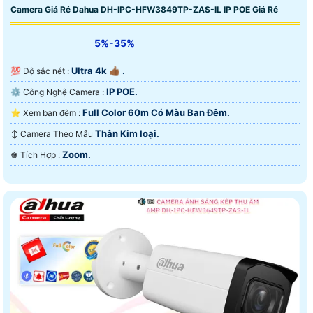
Camera Giá Rẻ Dahua DH-IPC-HFW3849TP-ZAS-IL IP POE Giá Rẻ
5%-35%
Ultra 4k 👍🏾 .
💯 Độ sắc nét :
IP POE.
⚙ Công Nghệ Camera :
Full Color 60m Có Màu Ban Ðêm.
⭐ Xem ban đêm :
Thân Kim loại.
↕️ Camera Theo Mẫu
Zoom.
️♚ Tích Hợp :