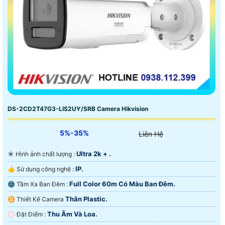
DS-2CD2T47G3-LIS2UY/SRB Camera Hikvision
5%-35%
Liên Hệ
Ultra 2k + .
☀️ Hình ảnh chất lượng :
IP.
👍 Sử dụng công nghệ :
Full Color 60m Có Màu Ban Ðêm.
🌚 Tầm Xa Ban Đêm :
Thân Plastic.
♊ Thiết Kế Camera
Thu Âm Và Loa.
️💮 Đặt Điểm :