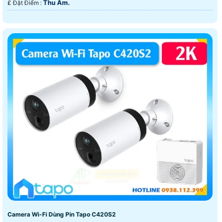
Thu Âm.
️₤ Đặt Điểm :
Camera Wi-Fi Dùng Pin Tapo C420S2