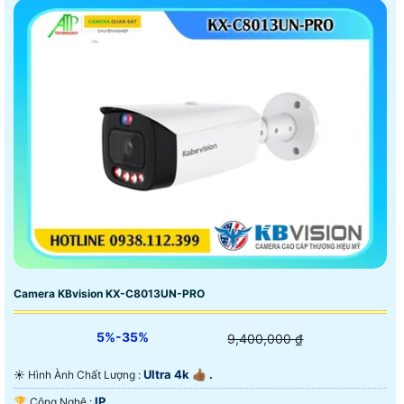
Camera KBvision KX-C8013UN-PRO
5%-35%
9,400,000 ₫
Ultra 4k 👍🏾 .
☀️ Hình Ành Chất Lượng :
IP.
🏆 Công Nghệ :