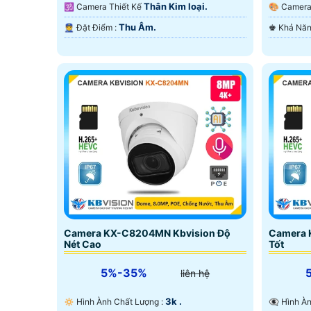
Hồng Ngoại Smart IR.
Hồng Ngo
Thân Kim loại.
🕉️ Camera Thiết Kế
🎨 Came
Thu Âm.
️👮 Đặt Điểm :
Camera KX-C8204MN Kbvision Độ
Camera 
Nét Cao
Tốt
5%-35%
liên hệ
3k .
🔅 Hình Ành Chất Lượng :
👁️‍🗨 Hì