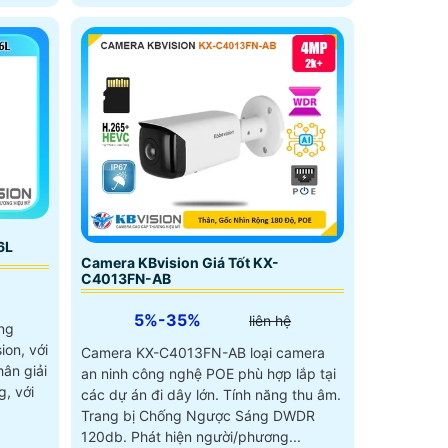
6L
Camera KBvision Giá Tốt KX-
C4013FN-AB
5%-35%
liên hệ
ng
ion, với
Camera KX-C4013FN-AB loại camera
hân giải
an ninh công nghệ POE phù hợp lắp tại
g, với
các dự án đi dây lớn. Tính năng thu âm.
Trang bị Chống Ngược Sáng DWDR
120db. Phát hiện người/phương...