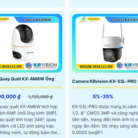
Quay Quét KX-AM6W Ống
Camera KBvision KX-S3L-PRO
00,000 ₫
5%-35%
1,700,000 ₫
uay quét KX-AM6W tích hợp
KX-S3L-PRO được trang bị cảm 
kính 6MP (mỗi ống kính 3MP),
1/2. 8" CMOS 3MP và công nghệ
ay quét linh hoạt 349°, quay
tiên tiến, mang đến hình ảnh rõ 
đêm với LED ánh sáng kép.
ngày lẫn đêm. Độ nhạy sáng siêu thấp
 thông minh, tự động bám theo
0.0005 lux@F1