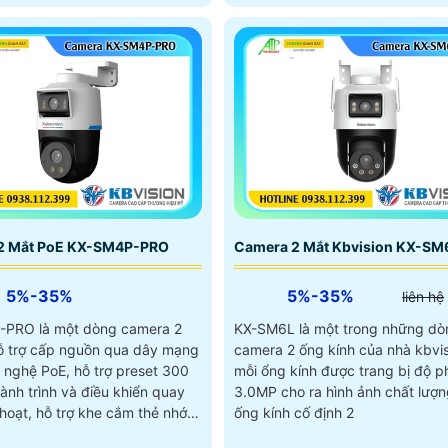
ộng, đồng bộ cảnh báo bằng
 ánh sáng và gọi điện trực
2 Mắt PoE KX-SM4P-PRO
Camera 2 Mắt Kbvision KX-SM
5%-35%
5%-35%
liên hệ
PRO là một dòng camera 2
KX-SM6L là một trong những dò
ỗ trợ cấp nguồn qua dây mạng
camera 2 ống kính của nhà kbvis
 nghệ PoE, hỗ trợ preset 300
mỗi ổng kính được trang bị độ p
ành trình và điều khiển quay
3.0MP cho ra hình ảnh chất lượn
khe cắm thẻ nhớ
ống kính cố định 2
ng tối đa 256Gb. trang bị khả