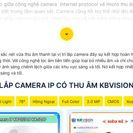
o giữa công nghệ camera internet protocol và micro thu âm
 tiết trong tầm quan sát. Camera cũng hỗ trợ thẻ nhớ lên 
+ giúp camera lưu trữ video lâu hơn và tiết kiệm băng thô
ng cho nhu cầu giám sát và ghi lại hình ảnh chất lượng.
sắc nét vừa thu âm thanh tại vị trí lắp camera đây sự kết hợp hoàn
 thời. Với công nghệ lọc âm tiên tiến giúp loại bỏ nhiễu âm và chỉ c
h sáng chênh lệch giữa các khu vực sáng và tối. Nó kết hợp nhiều 
 sáng và tối.
LẮP CAMERA IP CÓ THU ÂM KBVISIO
l Light
78°
Hồng Ngoại
Full Color
2.0 MP
CMOS
Xoa