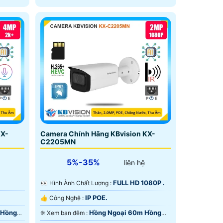
KX-
Camera Chính Hãng KBvision KX-
C2205MN
5%-35%
liên hệ
FULL HD 1080P .
️👀 Hình Ành Chất Lượng :
IP POE.
👍 Công Nghệ :
 Hồng
Hồng Ngoại 60m Hồng
❈ Xem ban đêm :