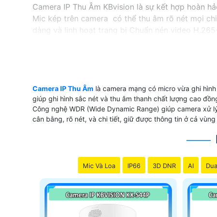
Camera IP Thu Âm KBvision là sự kết hợp hoàn hả
Mic kép trên camera có thể thu âm rõ nét mọi chi
dàng và linh hoạt trang bị Chuẩn nén video H.265
sắc nét hơn bao giờ hết. Đây sẽ là lựa chọn lý tưở
'
Camera IP Thu Âm
là camera mạng có micro vừa ghi hình 
giúp ghi hình sắc nét và thu âm thanh chất lượng cao đồng
Công nghệ WDR (Wide Dynamic Range) giúp camera xử lý án
cân bằng, rõ nét, và chi tiết, giữ được thông tin ở cả vùng
Mic Và Loa
IP66
3D DNR
AI
Dua