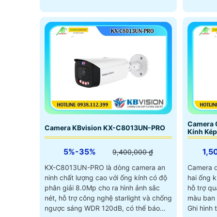
Camera 
Camera KBvision KX-C8013UN-PRO
Kính Kép
5%-35%
1,5
9,400,000 ₫
KX-C8013UN-PRO là dòng camera an
Camera q
ninh chất lượng cao với ống kính có độ
hai ống 
phân giải 8.0Mp cho ra hình ảnh sắc
hỗ trợ qu
nét, hỗ trợ công nghệ starlight và chống
màu ban 
ngược sáng WDR 120dB, có thể báo
Ghi hình