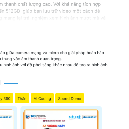
 thanh chất lượng cao. Với khả năng tích hợp
đến 512GB giúp bạn lưu trữ video một cách dễ
ng mang lại trải nghiệm xem hình ảnh mượt mà và
 hảo giữa camera mạng và micro cho giải pháp hoàn hảo
hú trung vào âm thanh quan trọng.
hình ảnh với độ phơi sáng khác nhau để tạo ra hình ảnh
N
y 360
Thân
AI Coding
Speed Dome