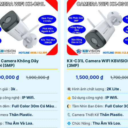
 Camera Không Dây
KX-C31L Camera WIFI KBVISI
N (5MP)
(3MP)
00,000 ₫
1,500,000 ₫
1,900,000 ₫
1,700,00
3k .
2K Lite .
hân giải :
👁️‍🗨 Hình ảnh chất lượng :
IP Wifi.
IP Wifi.
⚙ Tích hợp công nghệ :
👍 Sử dụng công nghệ :
Full Color 30m Có Màu
Full Color 
⭐ Xem ban đêm :
🌔 Tầm Nhìn Ban Đêm :
Màu Ban Ðêm.
Thân Plastic.
Thân Plastic.
Camera
🗜️ Camera Thiết Kế
Thu Âm Và Loa.
Thu Âm Và Loa.
️✨ Tích Hợp :
️💠 Chức Năng :