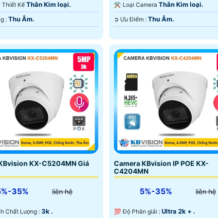
ại Smart IR.
Ngoại Smart IR.
Thân Kim loại.
Thân Kim loại.
ra Thiết Kế
⚒ Loại Camera
Thu Âm.
Thu Âm.
️♚ Khả Năng :
️➲ Ưu Điểm :
KBvision KX-C5204MN Giá
Camera KBvision IP POE KX-
C4204MN
5%-35%
5%-35%
liên hệ
liên hệ
3k .
Ultra 2k + .
nh Ành Chất Lượng :
💯 Độ Phân giải :