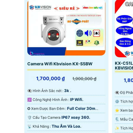
KX-C51L
Camera Wifi Kbvision KX-S5BW
KBVISIO
1,700,000 ₫
1,900,000 ₫
1,8
3k .
👁️‍🗨 Hình Ảnh Sắc nét :
👁️‍🗨 Độ P
IP Wifi.
🕉️ Công Nghệ Hình Ảnh :
Full Color 30m
✪ Xem Được Ban Đêm :
ONVIF.
Ban Ðêm.
IP67 xoay 360.
🛡 Cấu Tạo Camera
🗜️ Mẫu 
Thu Âm Và Loa.
️📡 Khả Năng :