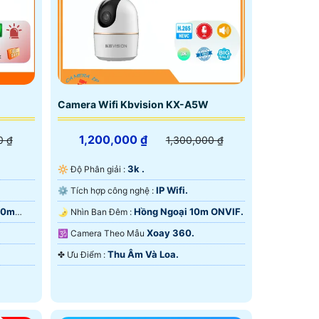
Camera Wifi Kbvision KX-A5W
1,200,000 ₫
0 ₫
1,300,000 ₫
3k .
🔆 Độ Phân giải :
IP Wifi.
⚙ Tích hợp công nghệ :
10m
Hồng Ngoại 10m ONVIF.
🌛 Nhìn Ban Đêm :
Xoay 360.
🕉️ Camera Theo Mẫu
Thu Âm Và Loa.
️✤ Ưu Điểm :