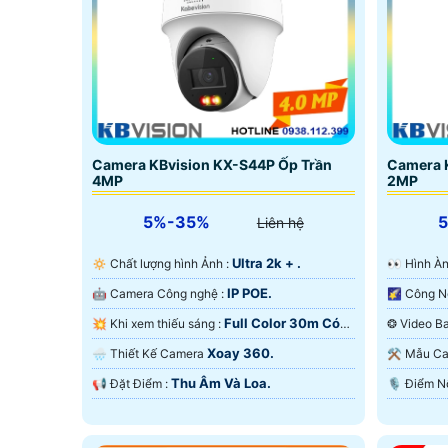
Camera KBvision KX-S44P Ốp Trần
Camera 
4MP
2MP
5%-35%
Liên hệ
Ultra 2k + .
🔅 Chất lượng hình Ảnh :
️👀 Hình
IP POE.
🤖️ Camera Công nghệ :
Full Color 30m Có
💥 Khi xem thiếu sáng :
Màu Ban Ðêm.
Ban Ðêm.
Xoay 360.
🌧️ Thiết Kế Camera
⚒ Mẫu 
Thu Âm Và Loa.
️📢 Đặt Điểm :