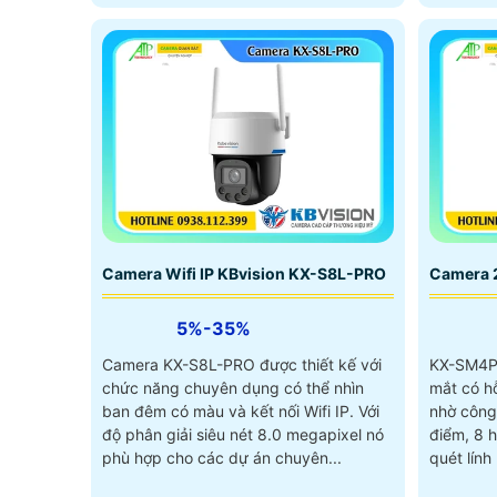
động chủ động bằng đèn LED và còi hú
chuyển đ
110dB
âm thanh,
tiếp
Camera Wifi IP KBvision KX-S8L-PRO
Camera 
5%-35%
Camera KX-S8L-PRO được thiết kế với
KX-SM4P-
chức năng chuyên dụng có thể nhìn
mắt có h
ban đêm có màu và kết nối Wifi IP. Với
nhờ công
độ phân giải siêu nét 8.0 megapixel nó
điểm, 8 h
phù hợp cho các dự án chuyên...
quét lính hoạt, hỗ trợ 
dung lượ