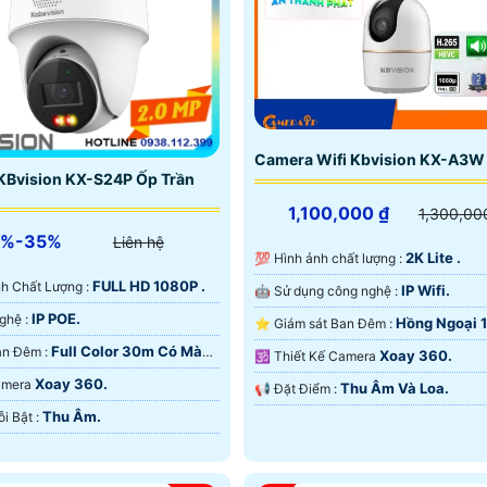
Camera Wifi Kbvision KX-A3W
KBvision KX-S24P Ốp Trần
1,100,000 ₫
1,300,00
5%-35%
Liên hệ
2K Lite .
💯 Hình ảnh chất lượng :
FULL HD 1080P .
 Ành Chất Lượng :
IP Wifi.
🤖️ Sử dụng công nghệ :
IP POE.
🌠 Công Nghệ :
Hồng Ngoại 
⭐ Giám sát Ban Đêm :
Hồng Ngoại SMD.
Full Color 30m Có Màu
❂ Video Ban Đêm :
Xoay 360.
🕉️ Thiết Kế Camera
Xoay 360.
Camera
Thu Âm Và Loa.
️📢 Đặt Điểm :
Thu Âm.
️🎙 Điểm Nỗi Bật :