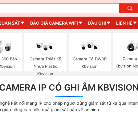
QUAN SÁT
BÁO GIÁ CAMERA WIFI
ĐẦU GHI
LIÊN HỆ
Camera 
 360 Báo
Camera Thiết Kế
Camera Có DWDR
Kbvision Ng
Kbvision
Nhựa Plastic
Kbvision
Kbvision
CAMERA IP CÓ GHI ÂM KBVISIO
nghệ kết nối mạng IP cho phép người dùng giám sát từ xa qua Inter
õ giúp nâng cao hiệu quả giám sát bảo vệ an ninh.