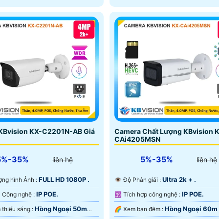
ng nước IP 66 giúp hoạt động
g môi trường mưa nắng
KBvision KX-C2201N-AB Giá
Camera Chất Lượng KBvision 
CAi4205MSN
5%-35%
5%-35%
liên hệ
liên hệ
FULL HD 1080P .
Ultra 2k + .
lượng hình Ảnh :
👁 Độ Phân giải :
IP POE.
IP POE.
🤖️ Camera Công nghệ :
🕉️ Tích hợp công nghệ :
Hồng Ngoại 50m
Hồng Ngoại 60m
🔅 Khi xem thiếu sáng :
🌈 Xem ban đêm :