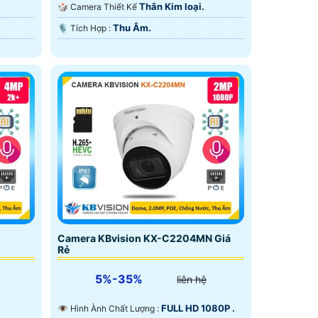
Ngoại Smart IR.
Thân Kim loại.
🎲 Camera Thiết Kế
Thu Âm.
️🎙 Tích Hợp :
Camera KBvision KX-C2204MN Giá
Rẻ
5%-35%
liên hệ
FULL HD 1080P .
👁 Hình Ành Chất Lượng :