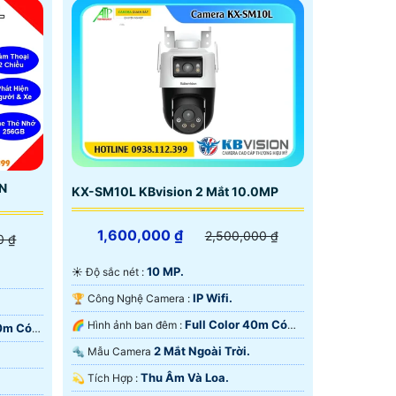
ON
KX-SM10L KBvision 2 Mắt 10.0MP
1,600,000 ₫
2,500,000 ₫
0 ₫
10 MP.
☀️ Độ sắc nét :
IP Wifi.
🏆 Công Nghệ Camera :
Full Color 40m Có
🌈 Hình ảnh ban đêm :
30m Có
Màu Ban Ðêm.
2 Mắt Ngoài Trời.
🔩 Mẫu Camera
Thu Âm Và Loa.
️💫 Tích Hợp :