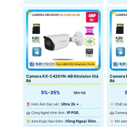
năng chố
tốt tron
Camera KX-C4201N-AB Kbvision Giá
Camera 
Rẻ
Rẻ
5%-35%
liên hệ
Ultra 2k + .
🦉 Hình Ảnh Sắc nét :
🔅 Chất 
IP POE.
🤖️ Công Nghệ Hình Ảnh :
Hồng Ngoại 50m
💥 Xem Được Ban Đêm :