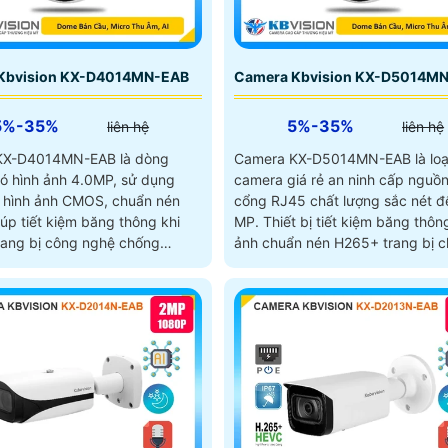
Kbvision KX-D4014MN-EAB
Camera Kbvision KX-D5014M
5%-35%
5%-35%
liên hệ
liên hệ
KX-D4014MN-EAB là dòng
Camera KX-D5014MN-EAB là loạ
ó hình ảnh 4.0MP, sử dụng
camera giá rẻ an ninh cấp nguồ
 hình ảnh CMOS, chuẩn nén
cổng RJ45 chất lượng sắc nét đ
úp tiết kiệm băng thông khi
MP. Thiết bị tiết kiệm băng thông hình
trang bị công nghệ chống
ảnh chuẩn nén H265+ trang bị c
g, ống kính có thể thay đổi
ên đến 4X, nhìn hồng ngoại ban
ng cách xa lên đến 40m