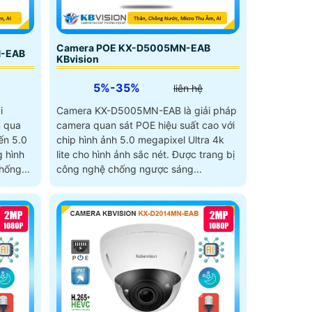
Camera POE KX-D5005MN-EAB
N-EAB
KBvision
5%-35%
liên hệ
i
Camera KX-D5005MN-EAB là giải pháp
n qua
camera quan sát POE hiệu suất cao với
ến 5.0
chip hình ảnh 5.0 megapixel Ultra 4k
lite cho hình ảnh sắc nét. Được trang bị
hống...
công nghệ chống ngược sáng...