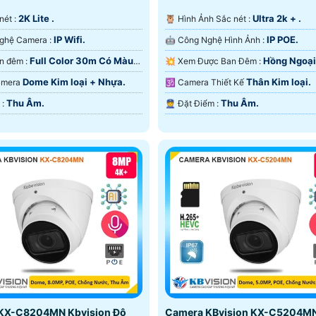
2K Lite .
Ultra 2k + .
 nét :
🦉 Hình Ảnh Sắc nét :
IP Wifi.
IP POE.
⚜️ Công Nghệ Camera :
🤖️ Công Nghệ Hình Ảnh :
Full Color 30m Có Màu
Hồng Ngoạ
🔴 Xem ban đêm :
💥 Xem Được Ban Đêm :
Hồng Ngoại Smart IR.
Dome Kim loại + Nhựa.
Thân Kim loại.
Camera
🕉️ Camera Thiết Kế
Thu Âm.
Thu Âm.
️✤ Ưu Điểm :
️👮 Đặt Điểm :
KX-C8204MN Kbvision Độ
Camera KBvision KX-C5204MN