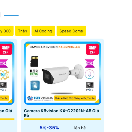
N
y 360
Thân
AI Coding
Speed Dome
on Giá
Camera KBvision KX-C2201N-AB Giá
Rẻ
5%-35%
liên hệ