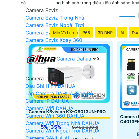
cải thiện chất lượng hình ảnh trong điều kiện ánh sáng k
Camera Ezviz
Camera Ezviz Trong Nhà
Camera Ezviz Ngoài Trời
Camera Ezviz Góc Rộng
Mic Và Loa
IP66
3D DNR
AI
Dua
Camera Ezviz Xoay 360
Camera Dahua
Camera Dahua
Đầu Ghi Hình DAHUA
Lắp Camera DAHUA Trọn Bộ
Camera IP DAHUA
Camera Wifi DAHUA
Camera KBvision KX-C8013UN-PRO
Camera Wifi 360 DAHUA
Camera K
C4013F
Camera Wifi Trong Nhà DAHUA
5%-35%
9,400,000 ₫
Camera Wifi Ngoài Trời DAHUA
Camera DAHUA AI