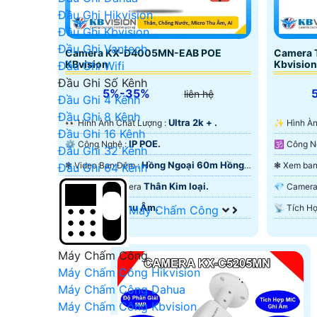
Đầu Ghi Hikvision
Đầu Ghi Kbvision
Đầu Ghi Vantech
Camera KX-D4005MN-EAB POE
Camera
KBvision
Kbvision
Đầu Ghi Wifi
Đầu Ghi Số Kênh
5%-35%
liên hệ
Đầu Ghi 4 Kênh
Đầu Ghi 8 Kênh
Ultra 2k + .
️👀 Hình Ành Chất Lượng :
✨ Hình 
Đầu Ghi 16 Kênh
IP POE.
⚙ Công Nghệ :
Đầu Ghi 32 Kênh
Hồng Ngoại 60m Hồng
❃ Video Ban Đêm :
Đầu Ghi 64 Kênh
Ngoại Smart IR.
Ngoại Sma
Thân Kim loại.
↕️ Cấu Tạo Camera
💎 Came
Thu Âm.
️💫 Tích Hợp :
Máy Chấm Công
Máy Chấm Công
Máy Chấm Công Hikvision
Máy Chấm Công Dahua
Máy Chấm Công Kbvision