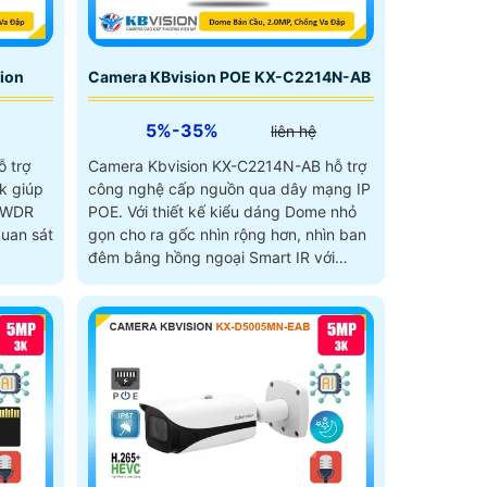
ion
Camera KBvision POE KX-C2214N-AB
5%-35%
liên hệ
 trợ
Camera Kbvision KX-C2214N-AB hỗ trợ
công nghệ cấp nguồn qua dây mạng IP
 DWDR
POE. Với thiết kế kiểu dáng Dome nhỏ
uan sát
gọn cho ra gốc nhìn rộng hơn, nhìn ban
đêm bằng hồng ngoại Smart IR với
khoảng cách lên đến 50m, tích hợp
thêm micro giúp thu âm cùng với hình
ảnh