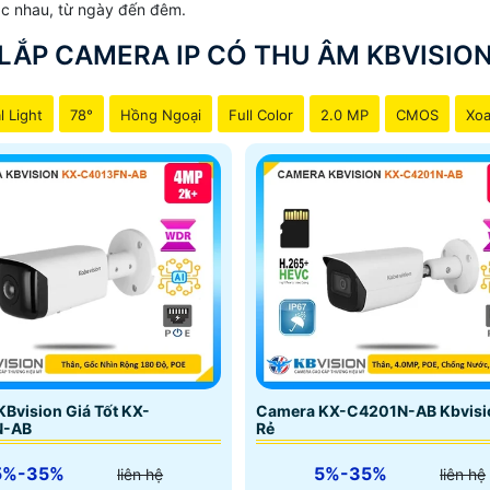
hác nhau, từ ngày đến đêm.
LẮP CAMERA IP CÓ THU ÂM KBVISIO
l Light
78°
Hồng Ngoại
Full Color
2.0 MP
CMOS
Xoa
Bvision Giá Tốt KX-
Camera KX-C4201N-AB Kbvisi
N-AB
Rẻ
5%-35%
5%-35%
liên hệ
liên hệ