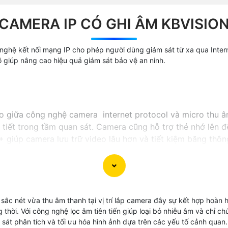
CAMERA IP CÓ GHI ÂM KBVISIO
nghệ kết nối mạng IP cho phép người dùng giám sát từ xa qua Inter
õ giúp nâng cao hiệu quả giám sát bảo vệ an ninh.
o giữa công nghệ camera internet protocol và micro thu âm
 tiết trong tầm quan sát. Camera cũng hỗ trợ thẻ nhớ lên 
+ giúp camera lưu trữ video lâu hơn và tiết kiệm băng thô
ng cho nhu cầu giám sát và ghi lại hình ảnh chất lượng.
sắc nét vừa thu âm thanh tại vị trí lắp camera đây sự kết hợp hoàn
 thời. Với công nghệ lọc âm tiên tiến giúp loại bỏ nhiễu âm và chỉ c
át phân tích và tối ưu hóa hình ảnh dựa trên các yếu tố cảnh quan.