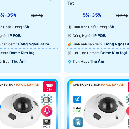
Tốt
5%-35%
5%-35%
liên hệ
liên hệ
3k .
3k .
Ành Chất Lượng :
👁️‍🗨 Hình Ành Chất Lượng :
IP POE.
IP POE.
✳️ Công Nghệ :
⚒ Công Nghệ :
Hồng Ngoại 40m
Hồng Ngoại 
❈ Hình ảnh ban đêm :
🌈 Hình ảnh ban đêm :
ại Smart IR.
Hồng Ngoại Smart IR.
Dome Kim loại.
Dome Kim loại.
Camera
⚒ Cấu Tạo Camera
Thu Âm.
Thu Âm.
️🛃 Điểm Nỗi Bật :
️💠 Tích Hợp :
u