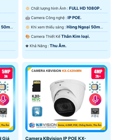
FULL HD 1080P .
🔅 Chất lượng hình Ảnh :
IP POE.
🤖️ Camera Công nghệ :
i 50m
Hồng Ngoại 50m
🔅 Khi xem thiếu sáng :
Hồng Ngoại Smart IR.
Thân Kim loại.
🎨 Camera Thiết Kế
Thu Âm.
️♚ Khả Năng :
 Giá
Camera KBvision IP POE KX-