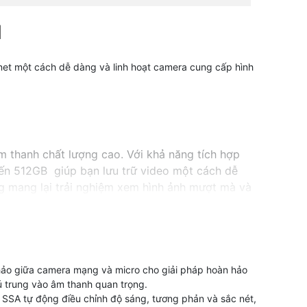
N
net một cách dễ dàng và linh hoạt camera cung cấp hình
 thanh chất lượng cao. Với khả năng tích hợp
đến 512GB giúp bạn lưu trữ video một cách dễ
ng mang lại trải nghiệm xem hình ảnh mượt mà và
 hảo giữa camera mạng và micro cho giải pháp hoàn hảo
hú trung vào âm thanh quan trọng.
 SSA tự động điều chỉnh độ sáng, tương phản và sắc nét,