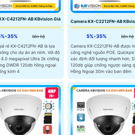
KX-C4212FN-AB KBvision Giá
Camera KX-C2212FN-AB KBvis
5%-35%
5%-35%
liên hệ
liên hệ
iá rẻ KX-C4212FN-AB là lựa
Camera KX-C2212FN-AB được hỗ
ởng cho dự án an ninh. Với độ
công nghệ nguồn POE. Quickpick giúp
i 4.0 megapixel Ultra 2k chống
xác định đối tượng nhanh hơn,
áng DWDR 120db hồng ngoại
120db giúp chống ngược sáng q
ống kính 4
Hồng Ngoại 30m vào ban đêm