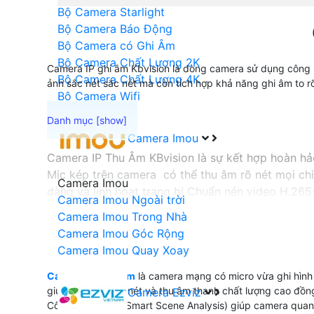
Bộ Camera Starlight
Bộ Camera Báo Động
Bộ Camera có Ghi Âm
Bộ Camera Chất Lượng 2K
Camera IP ghi âm Kbvision là dòng camera sử dụng công 
Bộ Camera Chất Lượng 4K
ảnh sắc nét sắc nét mà còn tích hợp khả năng ghi âm to r
Bộ Camera Wifi
Camera Imou
Camera IP Thu Âm KBvision là sự kết hợp hoàn hả
Mic kép trên camera có thể thu âm rõ nét mọi chi
Camera Imou
dàng và linh hoạt trang bị Chuẩn nén video H.265
Camera Imou Ngoài trời
sắc nét hơn bao giờ hết. Đây sẽ là lựa chọn lý tưở
Camera Imou Trong Nhà
Camera Imou Góc Rộng
Camera Imou Quay Xoay
'
Camera IP Thu Âm
là camera mạng có micro vừa ghi hình 
giúp ghi hình sắc nét và thu âm thanh chất lượng cao đồng
Camera Ezviz
Công nghệ SSA (Smart Scene Analysis) giúp camera quan s