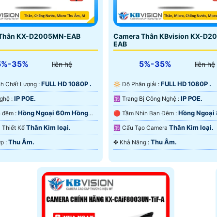
 Thân KX-D2005MN-EAB
Camera Thân KBvision KX-D2
EAB
5%-35%
5%-35%
liên hệ
liên hệ
FULL HD 1080P .
FULL HD 1080P .
Ành Chất Lượng :
🔆 Độ Phân giải :
IP POE.
IP POE.
🕉️ Công Nghệ :
🕉️ Trang Bị Công Nghệ :
Hồng Ngoại 60m Hồng
Hồng Ngoại
❃ Xem ban đêm :
🔴 Tầm Nhìn Ban Đêm :
rt IR.
Hồng Ngoại Smart IR.
Thân Kim loại.
Thân Kim loại.
ra Thiết Kế
🕉️ Cấu Tạo Camera
Thu Âm.
Thu Âm.
️📡 Tích Hợp :
️✤ Khả Năng :