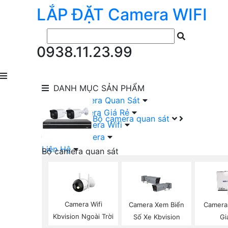
LẮP ĐẶT
Camera
WIFI
0938.11.23.99
DANH MỤC
SẢN PHẨM
lắp Đặt Camera Quan Sát
Lắp Bộ Camera Giá Rẻ
Bộ camera quan sát
Lắp Đặt Camera Wifi
Đầu Ghi Camera
Liên Hệ
Bộ camera quan sát
Camera HIKVISION Trọn Bộ
Camera KBVISION Trọn Bộ
Camera DAHUA Trọn Bộ
Camera giá Rẻ Trọn Bộ
Camera Wifi
Camera Xem Biển
Camera
Bộ Camera Nên Dùng
Kbvision Ngoài Trời
Số Xe Kbvision
Gi
Bộ Camera Có Màu Ban Đêm