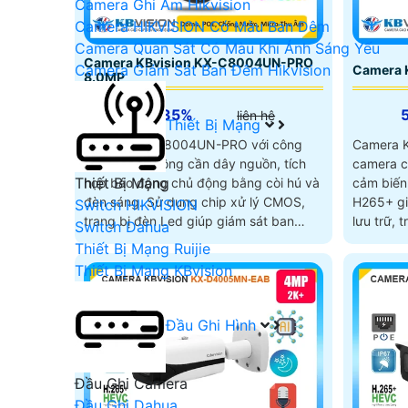
Camera Ghi Âm Hikvision
Camera HIKVISION Có Màu Ban Đêm
Camera Quan Sát Có Màu Khi Ánh Sáng Yếu
Camera KBvision KX-C8004UN-PRO
Camera Giám Sát Ban Đêm Hikvision
Camera 
8.0MP
5%-35%
liên hệ
Thiết Bị Mạng
Camera KX-C8004UN-PRO với công
Camera 
nghệ POE không cần dây nguồn, tích
camera c
Thiết Bị Mạng
hợp báo động chủ động bằng còi hú và
cảm biến
đèn sáng. Sử dụng chip xử lý CMOS,
H265+ gi
Switch HIKVISION
trang bị đèn Led giúp giám sát ban
lưu trữ, 
Switch Dahua
đêm Full Color 30m
ngược sán
Thiết Bị Mạng Ruijie
tiêu cự l
Thiết Bị Mạng KBvision
đêm khoả
Đầu Ghi Hình
Đầu Ghi Camera
Đầu Ghi Dahua