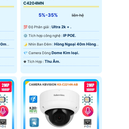
C4204MN
5%-35%
liên hệ
Ultra 2k + .
💯 Độ Phân giải :
IP POE.
⚙ Tích hợp công nghệ :
40m
Hồng Ngoại 40m Hồng
🌛 Nhìn Ban Đêm :
Ngoại Smart IR.
Dome Kim loại.
💎 Camera Dòng
Thu Âm.
️♚ Tích Hợp :