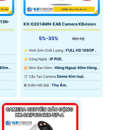
013N-
KX-D2014MN-EAB Camera KBvision
5%-35%
liên hệ
FULL HD 1080P .
️⚡ Hình Ành Chất Lượng :
IP POE.
⚜️ Công Nghệ :
 80m
Hồng Ngoại 40m Hồng
💥 Nhìn Ban Đêm :
Ngoại Smart IR.
Dome Kim loại.
🛡 Cấu Tạo Camera
Thu Âm.
️⌘ Điểm Nỗi Bật :