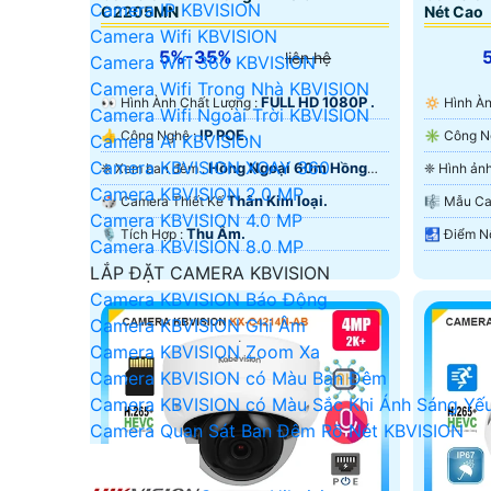
Camera IP KBVISION
C2205MN
Nét Cao
Camera Wifi KBVISION
5%-35%
liên hệ
Camera Wifi 360 KBVISION
Camera Wifi Trong Nhà KBVISION
FULL HD 1080P .
️👀 Hình Ành Chất Lượng :
🔅 Hình 
Camera Wifi Ngoài Trời KBVISION
IP POE.
👍 Công Nghệ :
Camera Ai KBVISION
Camera KBVISION XOAY 360
Hồng Ngoại 60m Hồng
❈ Xem ban đêm :
Camera KBVISION 2.0 MP
Ngoại Smart IR.
Hồng Ngo
Thân Kim loại.
🎲 Camera Thiết Kế
🎼️ Mẫu 
Camera KBVISION 4.0 MP
Thu Âm.
️🎙 Tích Hợp :
Camera KBVISION 8.0 MP
LẮP ĐẶT CAMERA KBVISION
Camera KBVISION Báo Động
Camera KBVISION Ghi Âm
Camera KBVISION Zoom Xa
Camera KBVISION có Màu Ban Đêm
Camera KBVISION có Màu Sắc Khi Ánh Sáng Yế
Camera Quan Sát Ban Đêm Rõ Nét KBVISION