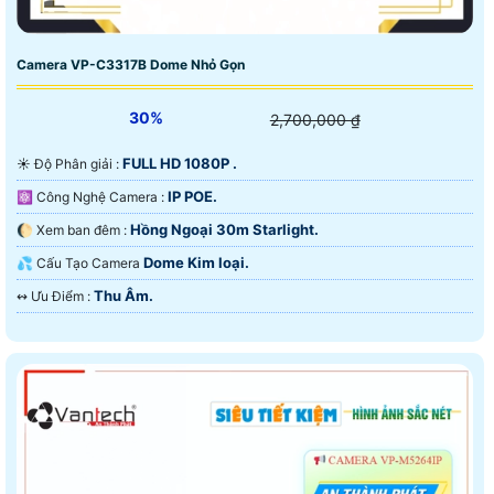
Camera VP-C3317B Dome Nhỏ Gọn
30%
2,700,000 ₫
FULL HD 1080P .
☀️ Độ Phân giải :
IP POE.
⚛️ Công Nghệ Camera :
Hồng Ngoại 30m Starlight.
🌔 Xem ban đêm :
Dome Kim loại.
💦 Cấu Tạo Camera
Thu Âm.
️↭ Ưu Điểm :