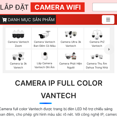
LẮP ĐẶT
CAMERA WIFI
DANH MỤC SẢN PHẨM
Camera Vantech
Camera Vantech
Camera Ultra 3k
Camera PtZ
Zoom
Ban Đêm Có Màu
Vantech
Vantech
Lắp Camera
Camera Ip 3k
Camera Phát Hiện
Camera Thu Âm
Vantech Ghi Âm
Vanech
Người
Dahua Trong Nhà
CAMERA IP FULL COLOR
VANTECH
Camera full color Vantech được trang bị đèn LED hỗ trợ chiếu sáng
ban đêm, cho phép ghi hình màu sắc rõ nét. Với công nghệ IP, camer