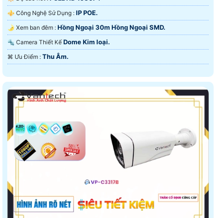
IP POE.
⚜️ Công Nghệ Sử Dụng :
Hồng Ngoại 30m Hồng Ngoại SMD.
🌛 Xem ban đêm :
Dome Kim loại.
🔩 Camera Thiết Kế
Thu Âm.
️⌘ Ưu Điểm :