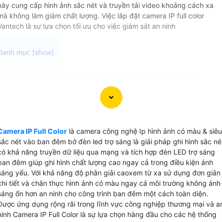
này cung cấp hình ảnh sắc nét và truyền tải video khoảng cách xa
mà không làm giảm chất lượng. Việc lắp đặt camera IP full color
Vantech là sự lựa chọn tối ưu cho việc giám sát an ninh
Camera IP Full Color VanTech là camera có đèn trợ sáng
truyền dữ liệu qua mạng với khả năng ghi hình chất lượng
sắc nét vào ban đêm ngay cả trong điều kiện ánh sáng yếu,
Camera IP Full Color VanTech giúp bạn bảo vệ tài sản và an
ninh cho gia đình và doanh nghiệp một cách hiệu quả. với
Camera IP Full Color
là camera công nghệ Ip hình ảnh có màu & siêu
khả năng ghi hình chuẩn nén H.265+ tiết kiệm băng thông
sắc nét vào ban đêm bở đèn led trợ sáng là giải pháp ghi hình sắc né
bạn sẽ không bỏ lỡ bất kỳ chi tiết nào quan trọng trong
có khả năng truyền dữ liệu qua mạng và tích hợp đèn LED trợ sáng
video quan sát. Hãy trải nghiệm sự tiện lợi và chất lượng
ban đêm giúp ghi hình chất lượng cao ngay cả trong điều kiện ánh
sáng yếu. Với khả năng độ phân giải caoxem từ xa sử dụng đơn giản
của Camera IP Full Color VanTech để bảo vệ tài sản và
chi tiết và chân thực hình ảnh có màu ngay cả môi trường không ánh
người thân của bạn ngay hôm nay. Camera IP Full Color
sáng ổn hơn an ninh cho công trình ban đêm một cách toàn diện.
VanTech thường có các thông số như
Chuẩn nén H265+
Độ
Được ứng dụng rộng rãi trong lĩnh vực công nghiệp thương mại và a
phân giải 4 Megapixel cảm biến CMOS
Công nghệ AI-ISP
Chống ngược
ninh Camera IP Full Color là sự lựa chọn hàng đầu cho các hệ thống
sáng WDR (120dB)
Chuẩn tương thích ONVIF
Hỗ trợ khe cắm thẻ nhớ