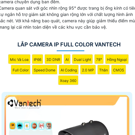
camera chuyên dụng ban đêm.
256GB, Tích hợp mic
Camera quan sát với góc nhìn rộng 95° được trang bị ống kính có tiê
cự ngắn hỗ trợ giám sát không gian rộng lớn với chất lượng hình ảnh
sắc nét. Với khả năng bao quát, camera này giúp giảm thiểu điểm mù
mang lại cái nhìn toàn diện về các khu vực cần bảo vệ.
LẮP CAMERA IP FULL COLOR VANTECH
Mic Và Loa
IP66
3D DNR
AI
Dual Light
78°
Hồng Ngoại
Full Color
Speed Dome
AI Coding
2.0 MP
Thân
CMOS
Xoay 360