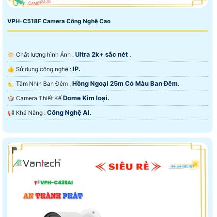
VPH-C518F Camera Công Nghệ Cao
Ultra 2k+ sắc nét .
🔅 Chất lượng hình Ảnh :
IP.
👍 Sử dụng công nghệ :
Hồng Ngoại 25m Có Màu Ban Ðêm.
🌜 Tầm Nhìn Ban Đêm :
Dome Kim loại.
🎲 Camera Thiết Kế
Công Nghệ AI.
️📢 Khả Năng :