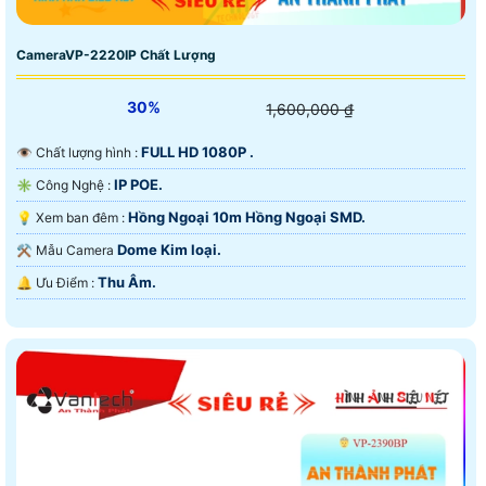
CameraVP-2220IP Chất Lượng
30%
1,600,000 ₫
FULL HD 1080P .
👁 Chất lượng hình :
IP POE.
✳️ Công Nghệ :
Hồng Ngoại 10m Hồng Ngoại SMD.
💡 Xem ban đêm :
Dome Kim loại.
⚒ Mẫu Camera
Thu Âm.
️🔔 Ưu Điểm :