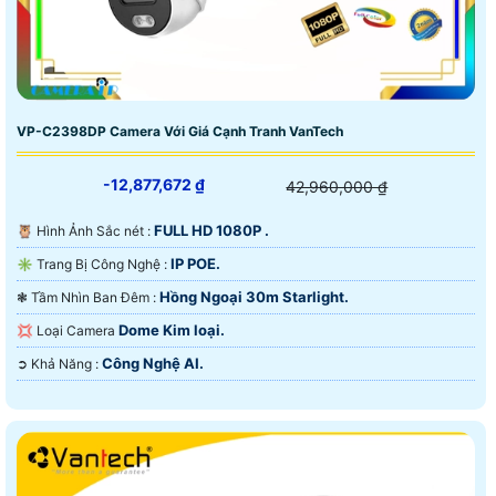
VP-C2398DP Camera Với Giá Cạnh Tranh VanTech
-12,877,672 ₫
42,960,000 ₫
FULL HD 1080P .
🦉 Hình Ảnh Sắc nét :
IP POE.
✳️ Trang Bị Công Nghệ :
Hồng Ngoại 30m Starlight.
❃ Tầm Nhìn Ban Đêm :
Dome Kim loại.
💢 Loại Camera
Công Nghệ AI.
️➲ Khả Năng :