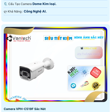
Dome Kim loại.
🗜️ Cấu Tạo Camera
Công Nghệ AI.
️ლ Khả Năng :
Camera VPH-C519F Sắc Nét