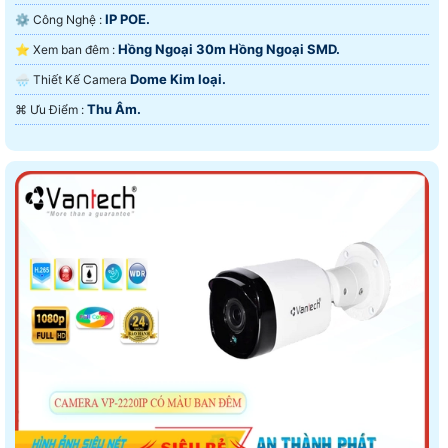
IP POE.
⚙ Công Nghệ :
Hồng Ngoại 30m Hồng Ngoại SMD.
⭐ Xem ban đêm :
Dome Kim loại.
🌧️ Thiết Kế Camera
Thu Âm.
️⌘ Ưu Điểm :