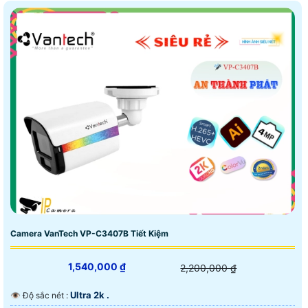
Camera VanTech VP-C3407B Tiết Kiệm
1,540,000 ₫
2,200,000 ₫
Ultra 2k .
👁 Độ sắc nét :