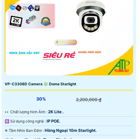
VP-C3308D Camera ❇ Dome Starlight
30%
2,200,000 ₫
2K Lite .
️👀 Chất lượng hình Ảnh :
IP POE.
⚛️ Sử dụng công nghệ :
Hồng Ngoại 10m Starlight.
❈ Tầm Nhìn Ban Đêm :