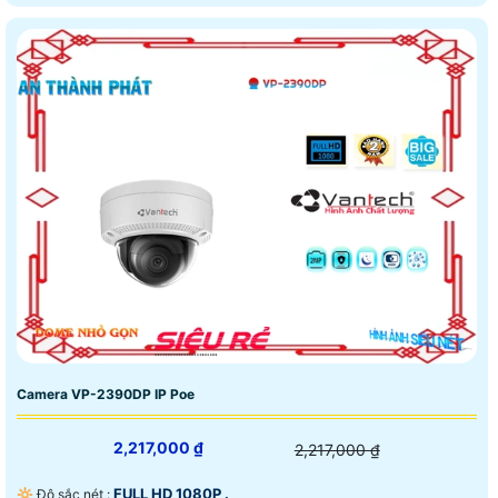
Camera VP-2390DP IP Poe
2,217,000 ₫
2,217,000 ₫
FULL HD 1080P .
🔆 Độ sắc nét :