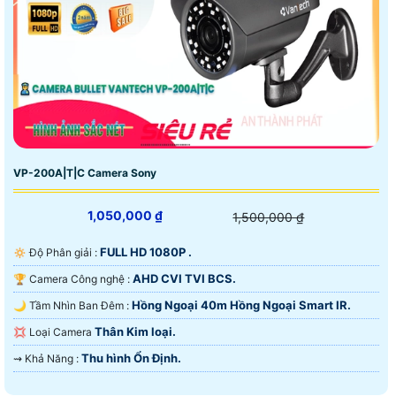
VP-200A|T|C Camera Sony
1,050,000 ₫
1,500,000 ₫
FULL HD 1080P .
🔅 Độ Phân giải :
AHD CVI TVI BCS.
🏆 Camera Công nghệ :
Hồng Ngoại 40m Hồng Ngoại Smart IR.
🌙 Tầm Nhìn Ban Đêm :
Thân Kim loại.
💢 Loại Camera
Thu hình Ổn Định.
️⇝ Khả Năng :