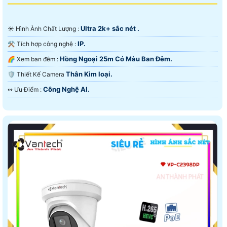
Ultra 2k+ sắc nét .
☀️ Hình Ành Chất Lượng :
IP.
⚒ Tích hợp công nghệ :
Hồng Ngoại 25m Có Màu Ban Ðêm.
🌈 Xem ban đêm :
Thân Kim loại.
🛡 Thiết Kế Camera
Công Nghệ AI.
️↭ Ưu Điểm :