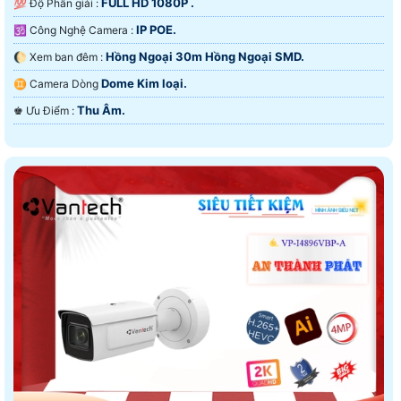
FULL HD 1080P .
💯 Độ Phân giải :
IP POE.
🕉️ Công Nghệ Camera :
Hồng Ngoại 30m Hồng Ngoại SMD.
🌔 Xem ban đêm :
Dome Kim loại.
♊ Camera Dòng
Thu Âm.
️♚ Ưu Điểm :