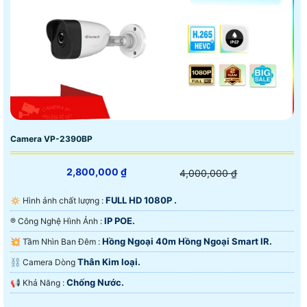
Camera VP-2390BP
2,800,000 ₫
4,000,000 ₫
FULL HD 1080P .
🔅 Hình ảnh chất lượng :
IP POE.
®️ Công Nghệ Hình Ảnh :
Hồng Ngoại 40m Hồng Ngoại Smart IR.
💥 Tầm Nhìn Ban Đêm :
Thân Kim loại.
⛓ Camera Dòng
Chống Nước.
️📢 Khả Năng :