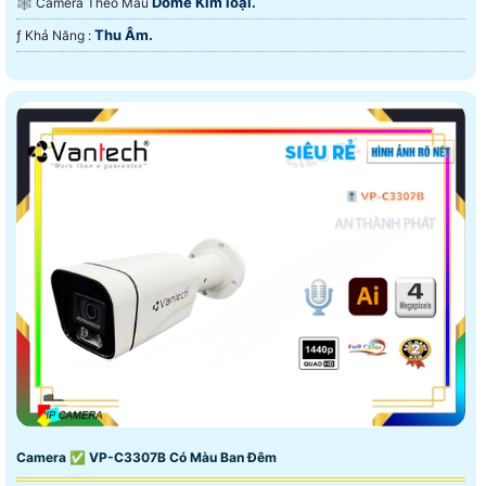
Dome Kim loại.
🕸️ Camera Theo Mẫu
Thu Âm.
️ƒ Khả Năng :
Camera ✅ VP-C3307B Có Màu Ban Đêm