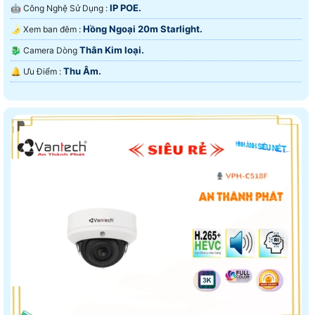
IP POE.
🤖️ Công Nghệ Sử Dụng :
Hồng Ngoại 20m Starlight.
🌛 Xem ban đêm :
Thân Kim loại.
🐉️ Camera Dòng
Thu Âm.
️🔔 Ưu Điểm :