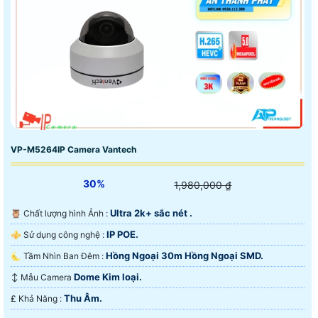
VP-M5264IP Camera Vantech
30%
1,980,000 ₫
Ultra 2k+ sắc nét .
🦉 Chất lượng hình Ảnh :
IP POE.
⚜️ Sử dụng công nghệ :
Hồng Ngoại 30m Hồng Ngoại SMD.
🌜 Tầm Nhìn Ban Đêm :
Dome Kim loại.
↕️ Mẫu Camera
Thu Âm.
️₤ Khả Năng :