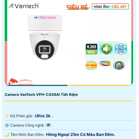
Camera VanTech VPH-C438AI Tiết Kiệm
Ultra 2k .
✨ Độ Phân giải :
IP.
⚙ Camera Công nghệ :
Hồng Ngoại 25m Có Màu Ban Ðêm.
🌙 Tầm Nhìn Ban Đêm :