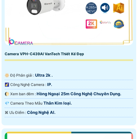
Camera VPH-C439AI VanTech Thiết Kế Đẹp
Ultra 2k .
🔆 Độ Phân giải :
IP.
🌠 Công Nghệ Camera :
Hồng Ngoại 25m Công Nghệ Chuyên Dụng.
🌔 Xem ban đêm :
Thân Kim loại.
💎 Camera Theo Mẫu
Công Nghệ AI.
️⌘ Ưu Điểm :