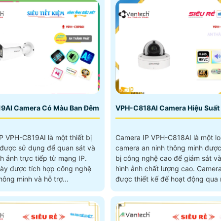
9AI Camera Có Màu Ban Đêm
VPH-C818AI Camera Hiệu Suất
P VPH-C819AI là một thiết bị
Camera IP VPH-C818AI là một lo
 được sử dụng để quan sát và
camera an ninh thông minh được
ình ảnh trực tiếp từ mạng IP.
bị công nghệ cao để giám sát và 
 này được tích hợp công nghệ
hình ảnh chất lượng cao. Camera này
ông minh và hỗ trợ...
được thiết kế để hoạt động qua
cho phép người dùng xem và đi
khiển từ xa qua internet