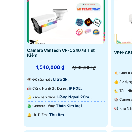
Camera VanTech VP-C3407B Tiết
VPH-C51
Kiệm
1,540,000 ₫
2,200,000 ₫
🔅 Chất 
Ultra 2k .
👁 Độ sắc nét :
IP POE.
🤖️ Công Nghệ Sử Dụng :
Hồng Ngoại 20m
🌛 Xem ban đêm :
Màu Ban
🎲 Came
Starlight.
Thân Kim loại.
🐉️ Camera Dòng
Thu Âm.
️🔔 Ưu Điểm :