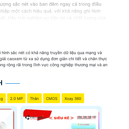
 lượng sắc nét vào ban đêm ngay cả trong điều
ghiệp một cách hiệu quả. với khả năng ghi hình
t. Hãy trải nghiệm sự tiện lợi và chất lượng của
 VanTech thường có các thông số như
Chuẩn nén
trợ khe cắm thẻ nhớ 256GB, Tích hợp mic
i hình sắc nét có khả năng truyền dữ liệu qua mạng và
giải caoxem từ xa sử dụng đơn giản chi tiết và chân thực
g rộng rãi trong lĩnh vực công nghiệp thương mại và an
H
ng
2.0 MP
Thân
CMOS
Xoay 360