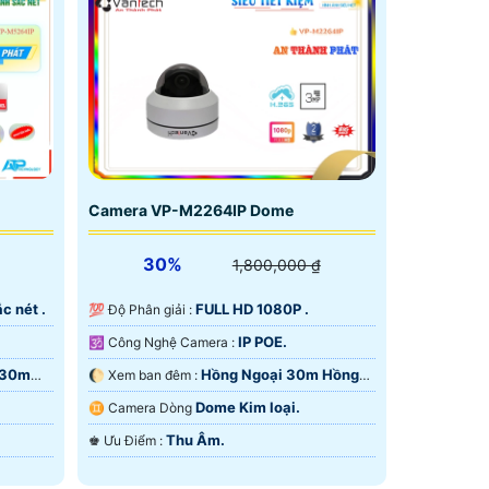
Camera VP-M2264IP Dome
30%
1,800,000 ₫
c nét .
FULL HD 1080P .
💯 Độ Phân giải :
IP POE.
🕉️ Công Nghệ Camera :
 30m
Hồng Ngoại 30m Hồng
🌔 Xem ban đêm :
Ngoại SMD.
Dome Kim loại.
♊ Camera Dòng
Thu Âm.
️♚ Ưu Điểm :