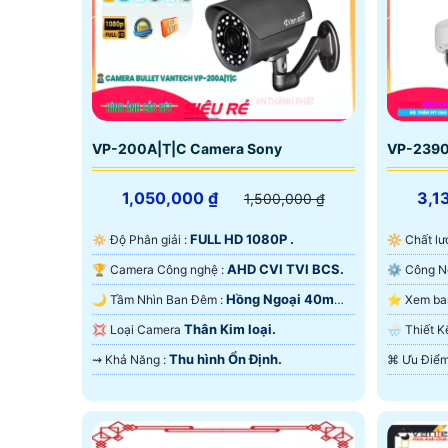
VP-200A|T|C Camera Sony
VP-2390
1,050,000 ₫
3,1
1,500,000 ₫
FULL HD 1080P .
🔅 Độ Phân giải :
🔆 Chất 
AHD CVI TVI BCS.
🏆 Camera Công nghệ :
Hồng Ngoại 40m
🌙 Tầm Nhìn Ban Đêm :
Hồng Ngoại Smart IR.
Ngoại SM
Thân Kim loại.
💢 Loại Camera
🌧️ Thiế
Thu hình Ổn Định.
️⇝ Khả Năng :