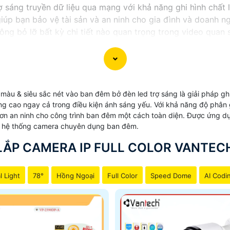
ợ sáng truyền dữ liệu qua mạng với khả năng ghi hình chất
iúp bạn bảo vệ tài sản và an ninh cho gia đình và doanh n
g bỏ lỡ bất kỳ chi tiết nào quan trọng trong video quan sá
và người thân của bạn ngay hôm nay. Camera IP Full Color
 AI-ISP
Chống ngược sáng WDR (120dB)
Chuẩn tương thích ONVIF
Hỗ 
màu & siêu sắc nét vào ban đêm bở đèn led trợ sáng là giải pháp gh
ng cao ngay cả trong điều kiện ánh sáng yếu. Với khả năng độ phân 
n an ninh cho công trình ban đêm một cách toàn diện. Được ứng dụn
ác hệ thống camera chuyên dụng ban đêm.
LẮP CAMERA IP FULL COLOR VANTEC
l Light
78°
Hồng Ngoại
Full Color
Speed Dome
AI Codi