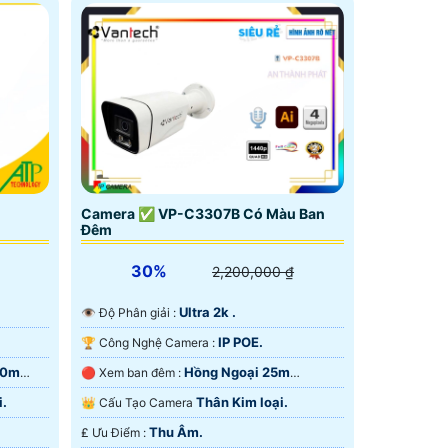
Camera ✅ VP-C3307B Có Màu Ban
Đêm
30%
2,200,000 ₫
Ultra 2k .
👁 Độ Phân giải :
IP POE.
🏆 Công Nghệ Camera :
10m
Hồng Ngoại 25m
🔴 Xem ban đêm :
Starlight.
i.
Thân Kim loại.
👑 Cấu Tạo Camera
Thu Âm.
️₤ Ưu Điểm :