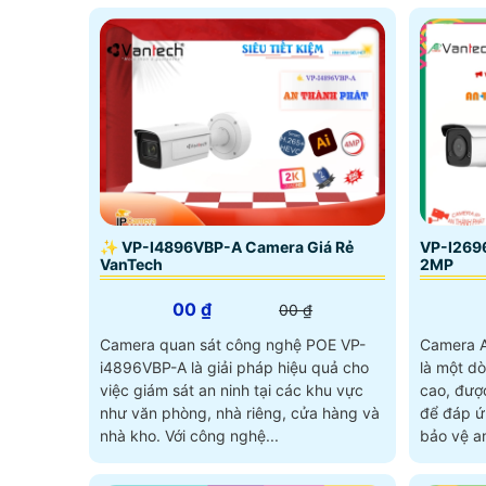
✨ VP-I4896VBP-A Camera Giá Rẻ
VP-I269
VanTech
2MP
00 ₫
00 ₫
Camera quan sát công nghệ POE VP-
Camera A
i4896VBP-A là giải pháp hiệu quả cho
là một d
việc giám sát an ninh tại các khu vực
cao, đượ
như văn phòng, nhà riêng, cửa hàng và
để đáp ứ
nhà kho. Với công nghệ...
bảo vệ an