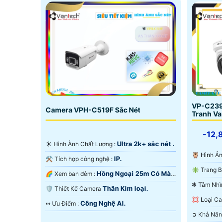
VP-C239
Camera VPH-C519F Sắc Nét
Tranh V
-12,
Ultra 2k+ sắc nét .
☀️ Hình Ành Chất Lượng :
🦉 Hình 
IP.
⚒ Tích hợp công nghệ :
Hồng Ngoại 25m Có Màu
🌈 Xem ban đêm :
Ban Ðêm.
Thân Kim loại.
🛡 Thiết Kế Camera
Starlight.
💢 Loại 
Công Nghệ AI.
️↭ Ưu Điểm :