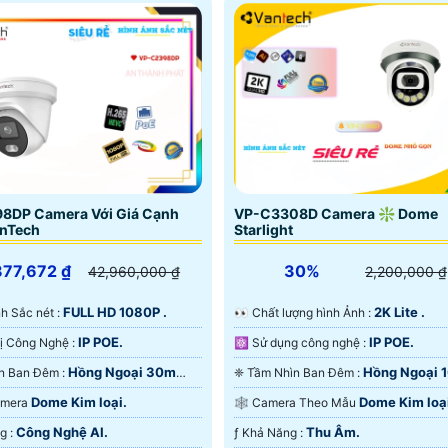
8DP Camera Với Giá Cạnh
VP-C3308D Camera ❇ Dome
anTech
Starlight
877,672 ₫
30%
42,960,000 ₫
2,200,000 ₫
FULL HD 1080P .
2K Lite .
Ảnh Sắc nét :
️👀 Chất lượng hình Ảnh :
IP POE.
IP POE.
✳️ Trang Bị Công Nghệ :
⚛️ Sử dụng công nghệ :
Hồng Ngoại 30m
Hồng Ngoại 
❃ Tầm Nhìn Ban Đêm :
❈ Tầm Nhìn Ban Đêm :
Starlight.
Dome Kim loại.
Dome Kim loạ
Camera
🕸️ Camera Theo Mẫu
Công Nghệ AI.
Thu Âm.
️➲ Khả Năng :
️ƒ Khả Năng :