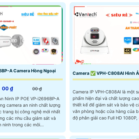
6BP-A Camera Hồng Ngoại
Camera ✅ VPH-C808AI Hình Ả
00 ₫
00 ₫
Camera IP VPH-C808AI là một s
phẩm hiện đại và chất lượng ca
n Ninh IP POE VP-i2696BP-A
thiết kế để giám sát và bảo vệ c
òng camera an ninh chất lượng
văn phòng hoặc cửa hàng của bạn.
c trang bị công nghệ mới nhất
độ phân giải cao Full HD 1080P,
ng các nhu cầu giám sát và
này cho hình ảnh sắc nét và rõ r
 ninh trong các môi...