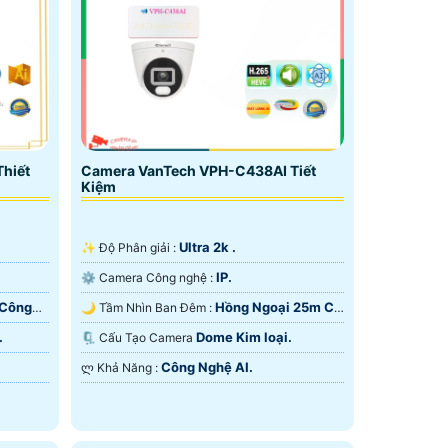
hiết
Camera VanTech VPH-C438AI Tiết
Kiệm
Ultra 2k .
✨ Độ Phân giải :
IP.
⚙ Camera Công nghệ :
 Công
Hồng Ngoại 25m Có
🌙 Tầm Nhìn Ban Đêm :
Màu Ban Ðêm.
.
Dome Kim loại.
🗜️ Cấu Tạo Camera
Công Nghệ AI.
️ლ Khả Năng :