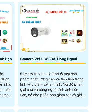
nh Đẹp
Camera VPH-C839AI Hồng Ngoại
ản
Camera IP VPH-C839AI là một sản
o được
phẩm chất lượng cao và tiên tiến trong
ăn nhà,
lĩnh vực giám sát an ninh. Với độ phân
 Với
giải cao và công nghệ hình ảnh tiên
 camera
tiến, nó cho phép bạn giám sát và ghi
àng
lại hình ảnh chất lượng rõ nét 24/7