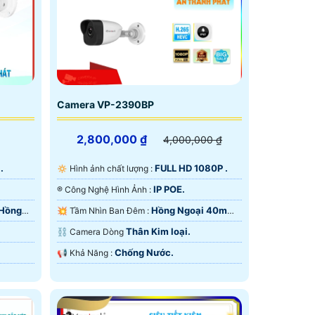
Camera VP-2390BP
2,800,000 ₫
4,000,000 ₫
.
FULL HD 1080P .
🔅 Hình ảnh chất lượng :
IP POE.
®️ Công Nghệ Hình Ảnh :
 Hồng
Hồng Ngoại 40m
💥 Tầm Nhìn Ban Đêm :
Hồng Ngoại Smart IR.
Thân Kim loại.
⛓ Camera Dòng
Chống Nước.
️📢 Khả Năng :