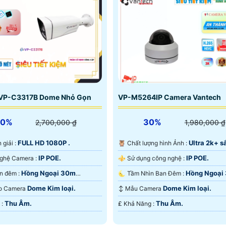
VP-C3317B Dome Nhỏ Gọn
VP-M5264IP Camera Vantech
30%
30%
2,700,000 ₫
1,980,000 ₫
FULL HD 1080P .
Ultra 2k+ sắ
n giải :
🦉 Chất lượng hình Ảnh :
IP POE.
IP POE.
⚛️ Công Nghệ Camera :
⚜️ Sử dụng công nghệ :
Hồng Ngoại 30m
Hồng Ngoại
🌔 Xem ban đêm :
🌜 Tầm Nhìn Ban Đêm :
Hồng Ngoại SMD.
Dome Kim loại.
Dome Kim loại.
Tạo Camera
↕️ Mẫu Camera
Thu Âm.
Thu Âm.
️↭ Ưu Điểm :
️₤ Khả Năng :