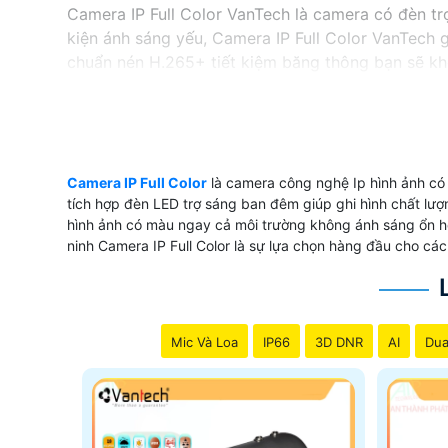
Camera IP Full Color VanTech là camera có đèn tr
kiện ánh sáng yếu, Camera IP Full Color VanTech g
chuẩn nén H.265+ tiết kiệm băng thông bạn sẽ khôn
Camera IP Full Color VanTech để bảo vệ tài sản 
H265+
Độ phân giải 4 Megapixel cảm biến CMOS
Công nghệ
Camera IP Full Color
là camera công nghệ Ip hình ảnh có 
'
tích hợp đèn LED trợ sáng ban đêm giúp ghi hình chất lượ
hình ảnh có màu ngay cả môi trường không ánh sáng ổn hơ
ninh Camera IP Full Color là sự lựa chọn hàng đầu cho c
Mic Và Loa
IP66
3D DNR
AI
Dua