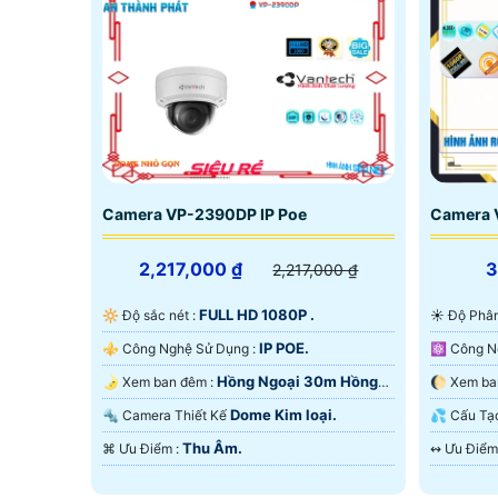
Camera VP-2390DP IP Poe
Camera 
2,217,000 ₫
2,217,000 ₫
FULL HD 1080P .
🔆 Độ sắc nét :
☀️ Độ Phâ
IP POE.
⚜️ Công Nghệ Sử Dụng :
Hồng Ngoại 30m Hồng
🌛 Xem ban đêm :
Ngoại SMD.
Starlight.
Dome Kim loại.
🔩 Camera Thiết Kế
💦 Cấu 
Thu Âm.
️⌘ Ưu Điểm :