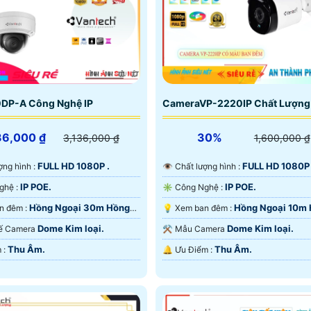
DP-A Công Nghệ IP
CameraVP-2220IP Chất Lượng
36,000 ₫
30%
3,136,000 ₫
1,600,000 ₫
FULL HD 1080P .
FULL HD 1080P 
lượng hình :
👁 Chất lượng hình :
IP POE.
IP POE.
⚙ Công Nghệ :
✳️ Công Nghệ :
Hồng Ngoại 30m Hồng
Hồng Ngoại 10m
⭐ Xem ban đêm :
💡 Xem ban đêm :
D.
Ngoại SMD.
Dome Kim loại.
Dome Kim loại.
t Kế Camera
⚒ Mẫu Camera
Thu Âm.
Thu Âm.
️⌘ Ưu Điểm :
️🔔 Ưu Điểm :