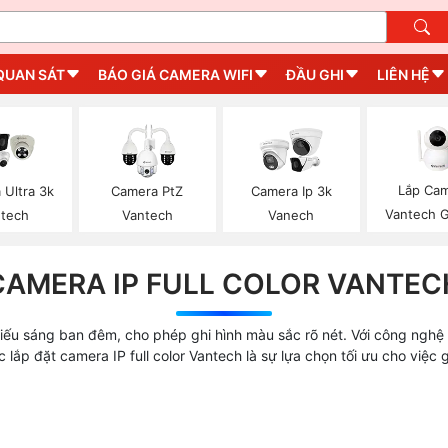
QUAN SÁT
BÁO GIÁ CAMERA WIFI
ĐẦU GHI
LIÊN HỆ
Lắp Ca
 Ultra 3k
Camera PtZ
Camera Ip 3k
Vantech 
tech
Vantech
Vanech
CAMERA IP FULL COLOR VANTEC
hiếu sáng ban đêm, cho phép ghi hình màu sắc rõ nét. Với công nghệ 
ắp đặt camera IP full color Vantech là sự lựa chọn tối ưu cho việc 