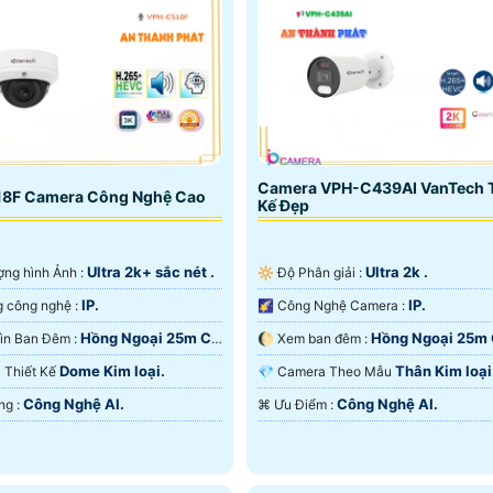
Camera VPH-C439AI VanTech T
8F Camera Công Nghệ Cao
Kế Đẹp
Ultra 2k+ sắc nét .
Ultra 2k .
lượng hình Ảnh :
🔆 Độ Phân giải :
IP.
IP.
👍 Sử dụng công nghệ :
🌠 Công Nghệ Camera :
Hồng Ngoại 25m Có
Hồng Ngoại 25m
🌜 Tầm Nhìn Ban Đêm :
🌔 Xem ban đêm :
 Ðêm.
Nghệ Chuyên Dụng.
Dome Kim loại.
Thân Kim loại
ra Thiết Kế
💎 Camera Theo Mẫu
Công Nghệ AI.
Công Nghệ AI.
️📢 Khả Năng :
️⌘ Ưu Điểm :