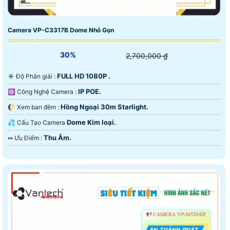
Camera VP-C3317B Dome Nhỏ Gọn
30%
2,700,000 ₫
FULL HD 1080P .
☀️ Độ Phân giải :
IP POE.
⚛️ Công Nghệ Camera :
Hồng Ngoại 30m Starlight.
🌔 Xem ban đêm :
Dome Kim loại.
💦 Cấu Tạo Camera
Thu Âm.
️↭ Ưu Điểm :