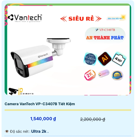
Camera VanTech VP-C3407B Tiết Kiệm
1,540,000 ₫
2,200,000 ₫
Ultra 2k .
👁 Độ sắc nét :