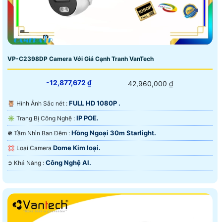
VP-C2398DP Camera Với Giá Cạnh Tranh VanTech
-12,877,672 ₫
42,960,000 ₫
FULL HD 1080P .
🦉 Hình Ảnh Sắc nét :
IP POE.
✳️ Trang Bị Công Nghệ :
Hồng Ngoại 30m Starlight.
❃ Tầm Nhìn Ban Đêm :
Dome Kim loại.
💢 Loại Camera
Công Nghệ AI.
️➲ Khả Năng :