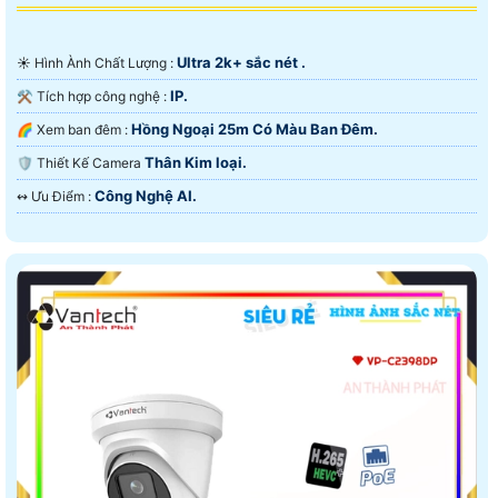
Ultra 2k+ sắc nét .
☀️ Hình Ành Chất Lượng :
IP.
⚒ Tích hợp công nghệ :
Hồng Ngoại 25m Có Màu Ban Ðêm.
🌈 Xem ban đêm :
Thân Kim loại.
🛡 Thiết Kế Camera
Công Nghệ AI.
️↭ Ưu Điểm :