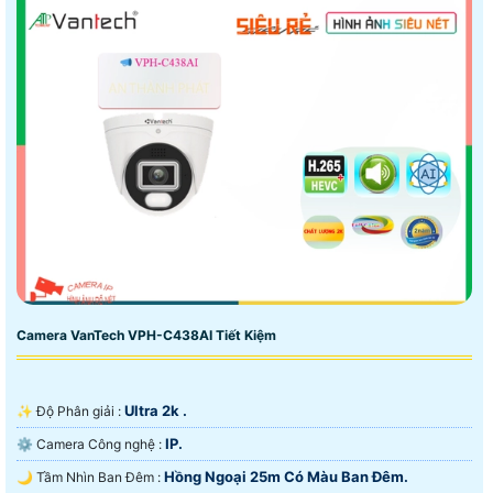
Camera VanTech VPH-C438AI Tiết Kiệm
Ultra 2k .
✨ Độ Phân giải :
IP.
⚙ Camera Công nghệ :
Hồng Ngoại 25m Có Màu Ban Ðêm.
🌙 Tầm Nhìn Ban Đêm :