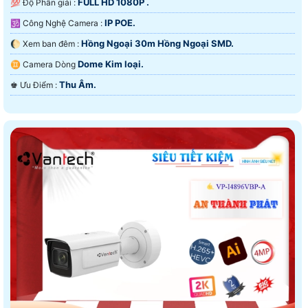
FULL HD 1080P .
💯 Độ Phân giải :
IP POE.
🕉️ Công Nghệ Camera :
Hồng Ngoại 30m Hồng Ngoại SMD.
🌔 Xem ban đêm :
Dome Kim loại.
♊ Camera Dòng
Thu Âm.
️♚ Ưu Điểm :