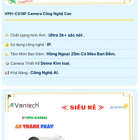
VPH-C518F Camera Công Nghệ Cao
Ultra 2k+ sắc nét .
🔅 Chất lượng hình Ảnh :
IP.
👍 Sử dụng công nghệ :
Hồng Ngoại 25m Có Màu Ban Ðêm.
🌜 Tầm Nhìn Ban Đêm :
Dome Kim loại.
🎲 Camera Thiết Kế
Công Nghệ AI.
️📢 Khả Năng :