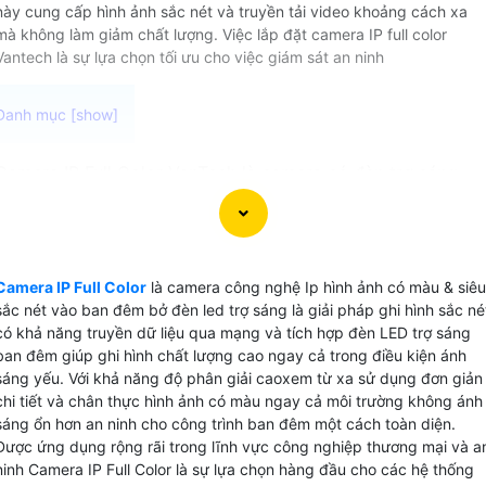
này cung cấp hình ảnh sắc nét và truyền tải video khoảng cách xa
mà không làm giảm chất lượng. Việc lắp đặt camera IP full color
Vantech là sự lựa chọn tối ưu cho việc giám sát an ninh
Camera IP Full Color VanTech là camera có đèn trợ sáng
truyền dữ liệu qua mạng với khả năng ghi hình chất lượng
sắc nét vào ban đêm ngay cả trong điều kiện ánh sáng yếu,
Camera IP Full Color VanTech giúp bạn bảo vệ tài sản và an
ninh cho gia đình và doanh nghiệp một cách hiệu quả. với
Camera IP Full Color
là camera công nghệ Ip hình ảnh có màu & siêu
khả năng ghi hình chuẩn nén H.265+ tiết kiệm băng thông
sắc nét vào ban đêm bở đèn led trợ sáng là giải pháp ghi hình sắc né
bạn sẽ không bỏ lỡ bất kỳ chi tiết nào quan trọng trong
có khả năng truyền dữ liệu qua mạng và tích hợp đèn LED trợ sáng
video quan sát. Hãy trải nghiệm sự tiện lợi và chất lượng
ban đêm giúp ghi hình chất lượng cao ngay cả trong điều kiện ánh
sáng yếu. Với khả năng độ phân giải caoxem từ xa sử dụng đơn giản
của Camera IP Full Color VanTech để bảo vệ tài sản và
chi tiết và chân thực hình ảnh có màu ngay cả môi trường không ánh
người thân của bạn ngay hôm nay. Camera IP Full Color
sáng ổn hơn an ninh cho công trình ban đêm một cách toàn diện.
VanTech thường có các thông số như
Chuẩn nén H265+
Độ
Được ứng dụng rộng rãi trong lĩnh vực công nghiệp thương mại và a
phân giải 4 Megapixel cảm biến CMOS
Công nghệ AI-ISP
Chống ngược
ninh Camera IP Full Color là sự lựa chọn hàng đầu cho các hệ thống
sáng WDR (120dB)
Chuẩn tương thích ONVIF
Hỗ trợ khe cắm thẻ nhớ