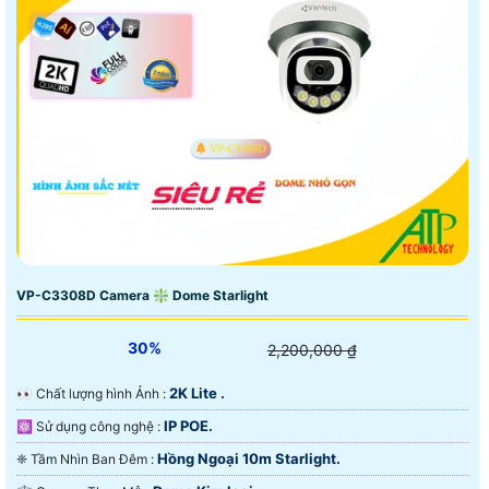
VP-C3308D Camera ❇ Dome Starlight
30%
2,200,000 ₫
2K Lite .
️👀 Chất lượng hình Ảnh :
IP POE.
⚛️ Sử dụng công nghệ :
Hồng Ngoại 10m Starlight.
❈ Tầm Nhìn Ban Đêm :