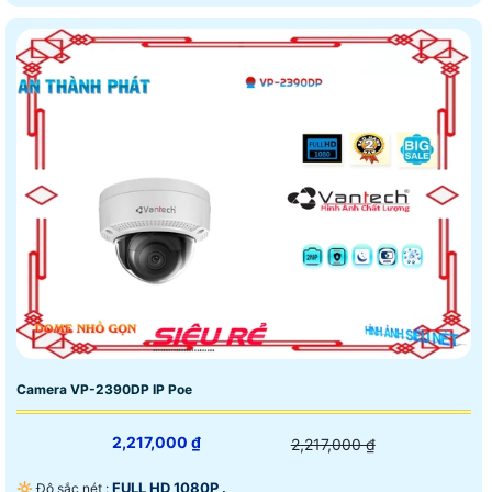
Camera VP-2390DP IP Poe
2,217,000 ₫
2,217,000 ₫
FULL HD 1080P .
🔆 Độ sắc nét :