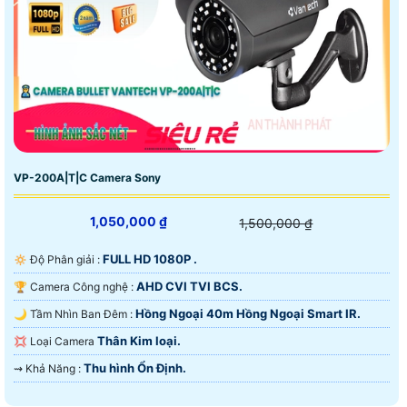
VP-200A|T|C Camera Sony
1,050,000 ₫
1,500,000 ₫
FULL HD 1080P .
🔅 Độ Phân giải :
AHD CVI TVI BCS.
🏆 Camera Công nghệ :
Hồng Ngoại 40m Hồng Ngoại Smart IR.
🌙 Tầm Nhìn Ban Đêm :
Thân Kim loại.
💢 Loại Camera
Thu hình Ổn Định.
️⇝ Khả Năng :