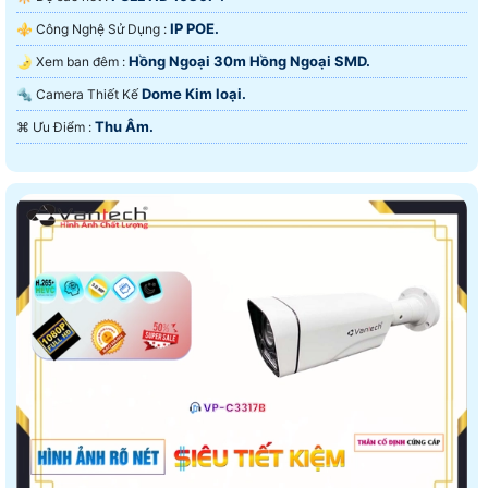
IP POE.
⚜️ Công Nghệ Sử Dụng :
Hồng Ngoại 30m Hồng Ngoại SMD.
🌛 Xem ban đêm :
Dome Kim loại.
🔩 Camera Thiết Kế
Thu Âm.
️⌘ Ưu Điểm :