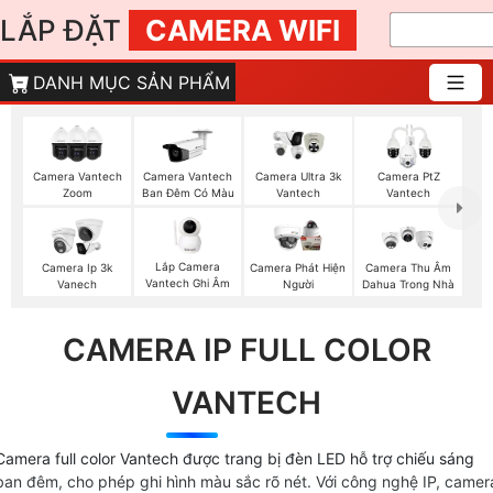
LẮP ĐẶT
CAMERA WIFI
DANH MỤC SẢN PHẨM
Camera Vantech
Camera Vantech
Camera Ultra 3k
Camera PtZ
Zoom
Ban Đêm Có Màu
Vantech
Vantech
Lắp Camera
Camera Ip 3k
Camera Phát Hiện
Camera Thu Âm
Vantech Ghi Âm
Vanech
Người
Dahua Trong Nhà
CAMERA IP FULL COLOR
VANTECH
Camera full color Vantech được trang bị đèn LED hỗ trợ chiếu sáng
ban đêm, cho phép ghi hình màu sắc rõ nét. Với công nghệ IP, camer