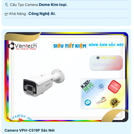
Dome Kim loại.
🗜️ Cấu Tạo Camera
Công Nghệ AI.
️ლ Khả Năng :
Camera VPH-C519F Sắc Nét