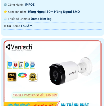
IP POE.
⚙ Công Nghệ :
Hồng Ngoại 30m Hồng Ngoại SMD.
⭐ Xem ban đêm :
Dome Kim loại.
🌧️ Thiết Kế Camera
Thu Âm.
️⌘ Ưu Điểm :