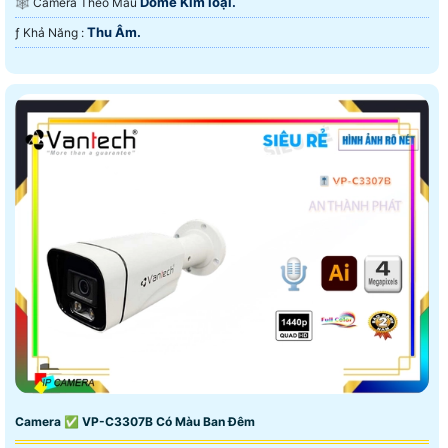
Dome Kim loại.
🕸️ Camera Theo Mẫu
Thu Âm.
️ƒ Khả Năng :
Camera ✅ VP-C3307B Có Màu Ban Đêm