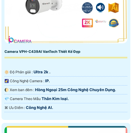
Camera VPH-C439AI VanTech Thiết Kế Đẹp
Ultra 2k .
🔆 Độ Phân giải :
IP.
🌠 Công Nghệ Camera :
Hồng Ngoại 25m Công Nghệ Chuyên Dụng.
🌔 Xem ban đêm :
Thân Kim loại.
💎 Camera Theo Mẫu
Công Nghệ AI.
️⌘ Ưu Điểm :