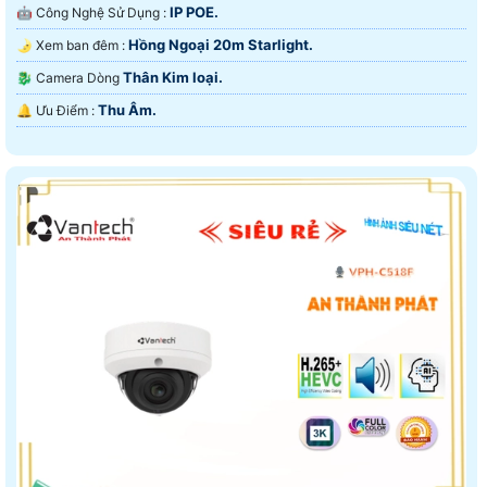
IP POE.
🤖️ Công Nghệ Sử Dụng :
Hồng Ngoại 20m Starlight.
🌛 Xem ban đêm :
Thân Kim loại.
🐉️ Camera Dòng
Thu Âm.
️🔔 Ưu Điểm :