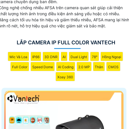
camera chuyên dụng ban đêm.
256GB, Tích hợp mic
Công nghệ chống nhiễu AFSA trên camera quan sát giúp cải thiện
chất lượng hình ảnh trong điều kiện ánh sáng yếu hoặc có nhiễu.
Bằng cách tối ưu hóa tín hiệu và giảm thiểu nhiễu, AFSA mang lại hìn
ảnh rõ nét, hỗ trợ hiệu quả cho việc giám sát và bảo mật.
LẮP CAMERA IP FULL COLOR VANTECH
Mic Và Loa
IP66
3D DNR
AI
Dual Light
78°
Hồng Ngoại
Full Color
Speed Dome
AI Coding
2.0 MP
Thân
CMOS
Xoay 360