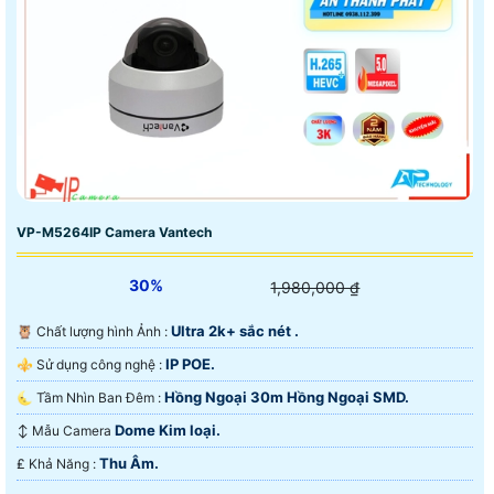
VP-M5264IP Camera Vantech
30%
1,980,000 ₫
Ultra 2k+ sắc nét .
🦉 Chất lượng hình Ảnh :
IP POE.
⚜️ Sử dụng công nghệ :
Hồng Ngoại 30m Hồng Ngoại SMD.
🌜 Tầm Nhìn Ban Đêm :
Dome Kim loại.
↕️ Mẫu Camera
Thu Âm.
️₤ Khả Năng :