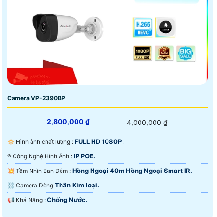
Camera VP-2390BP
2,800,000 ₫
4,000,000 ₫
FULL HD 1080P .
🔅 Hình ảnh chất lượng :
IP POE.
®️ Công Nghệ Hình Ảnh :
Hồng Ngoại 40m Hồng Ngoại Smart IR.
💥 Tầm Nhìn Ban Đêm :
Thân Kim loại.
⛓ Camera Dòng
Chống Nước.
️📢 Khả Năng :