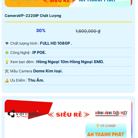
CameraVP-2220IP Chất Lượng
30%
1,600,000 ₫
FULL HD 1080P .
👁 Chất lượng hình :
IP POE.
✳️ Công Nghệ :
Hồng Ngoại 10m Hồng Ngoại SMD.
💡 Xem ban đêm :
Dome Kim loại.
⚒ Mẫu Camera
Thu Âm.
️🔔 Ưu Điểm :