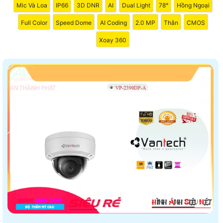
Mic Và Loa
IP66
3D DNR
AI
Dual Light
78°
Hồng Ngoại
Full Color
Speed Dome
AI Coding
2.0 MP
Thân
CMOS
Xoay 360