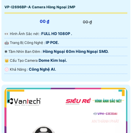
VP-I2696BP-A Camera Hồng Ngoại 2MP
00 ₫
00 ₫
FULL HD 1080P .
️👀 Hình Ảnh Sắc nét :
IP POE.
🤖️ Trang Bị Công Nghệ :
Hồng Ngoại 60m Hồng Ngoại SMD.
❃ Tầm Nhìn Ban Đêm :
Dome Kim loại.
👑 Cấu Tạo Camera
Công Nghệ AI.
️💮 Khả Năng :