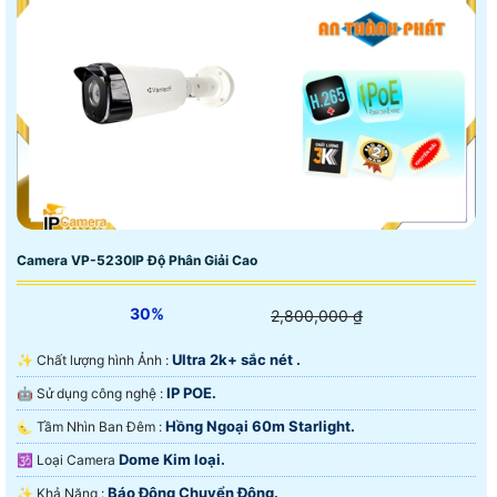
Camera VP-5230IP Độ Phân Giải Cao
30%
2,800,000 ₫
Ultra 2k+ sắc nét .
✨ Chất lượng hình Ảnh :
IP POE.
🤖️ Sử dụng công nghệ :
Hồng Ngoại 60m Starlight.
🌜 Tầm Nhìn Ban Đêm :
Dome Kim loại.
🕉️ Loại Camera
Báo Động Chuyển Động.
️✨ Khả Năng :