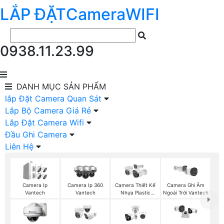
LẮP ĐẶT
Camera
WIFI
0938.11.23.99
DANH MỤC
SẢN PHẨM
lắp Đặt Camera Quan Sát
Lắp Bộ Camera Giá Rẻ
Lắp Đặt Camera Wifi
Đầu Ghi Camera
Liên Hệ
Camera Ip
Camera Ip 360
Camera Thiết Kế
Camera Ghi Âm
Vantech
Vantech
Nhựa Plastic
Ngoài Trời Vantech
Vantech