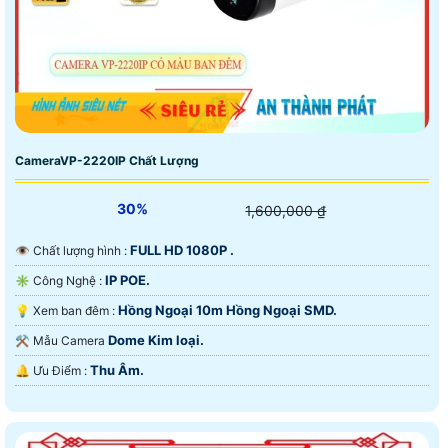
CameraVP-2220IP Chất Lượng
30%
1,600,000 ₫
FULL HD 1080P .
👁 Chất lượng hình :
IP POE.
✳️ Công Nghệ :
Hồng Ngoại 10m Hồng Ngoại SMD.
💡 Xem ban đêm :
Dome Kim loại.
⚒ Mẫu Camera
Thu Âm.
️🔔 Ưu Điểm :