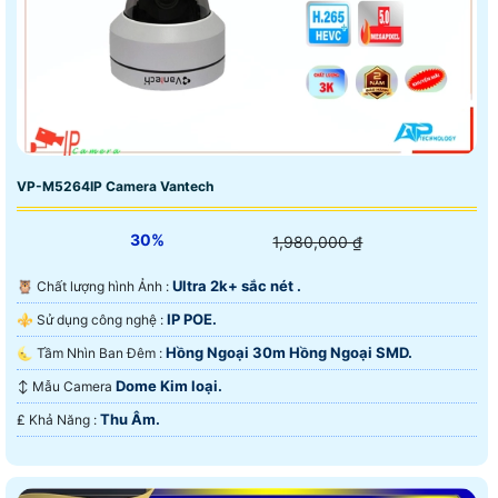
VP-M5264IP Camera Vantech
30%
1,980,000 ₫
Ultra 2k+ sắc nét .
🦉 Chất lượng hình Ảnh :
IP POE.
⚜️ Sử dụng công nghệ :
Hồng Ngoại 30m Hồng Ngoại SMD.
🌜 Tầm Nhìn Ban Đêm :
Dome Kim loại.
↕️ Mẫu Camera
Thu Âm.
️₤ Khả Năng :