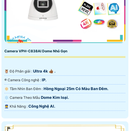
Camera VPH-C838AI Dome Nhỏ Gọn
Ultra 4k 👍🏾 .
🦉 Độ Phân giải :
IP.
®️ Camera Công nghệ :
Hồng Ngoại 25m Có Màu Ban Ðêm.
🔅 Tầm Nhìn Ban Đêm :
Dome Kim loại.
❄ Camera Theo Mẫu
Công Nghệ AI.
️👮 Khả Năng :