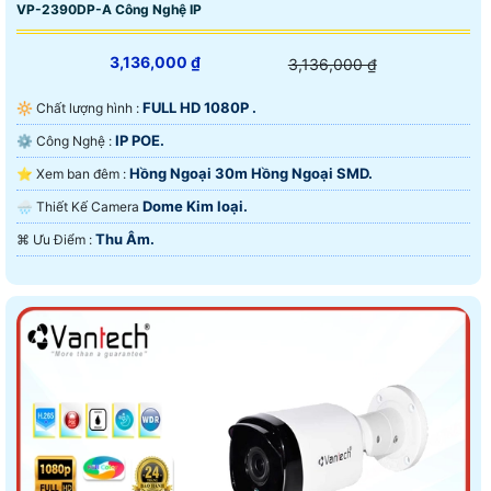
VP-2390DP-A Công Nghệ IP
3,136,000 ₫
3,136,000 ₫
FULL HD 1080P .
🔆 Chất lượng hình :
IP POE.
⚙ Công Nghệ :
Hồng Ngoại 30m Hồng Ngoại SMD.
⭐ Xem ban đêm :
Dome Kim loại.
🌧️ Thiết Kế Camera
Thu Âm.
️⌘ Ưu Điểm :