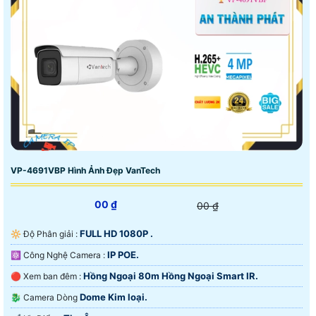
VP-4691VBP Hình Ảnh Đẹp VanTech
00 ₫
00 ₫
FULL HD 1080P .
🔆 Độ Phân giải :
IP POE.
⚛️ Công Nghệ Camera :
Hồng Ngoại 80m Hồng Ngoại Smart IR.
🔴 Xem ban đêm :
Dome Kim loại.
🐉️ Camera Dòng