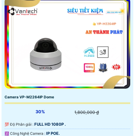
Camera VP-M2264IP Dome
30%
1,800,000 ₫
FULL HD 1080P .
💯 Độ Phân giải :
IP POE.
🕉️ Công Nghệ Camera :