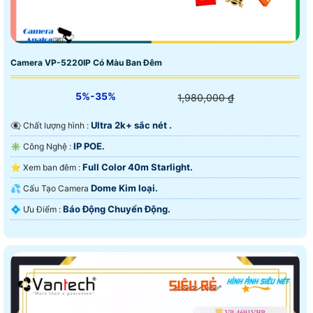
Camera VP-5220IP Có Màu Ban Đêm
5%-35%
1,980,000 ₫
Ultra 2k+ sắc nét .
👁️‍🗨 Chất lượng hình :
IP POE.
✳️ Công Nghệ :
Full Color 40m Starlight.
⭐ Xem ban đêm :
Dome Kim loại.
💦 Cấu Tạo Camera
Báo Động Chuyển Động.
️💠 Ưu Điểm :