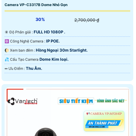
Camera VP-C3317B Dome Nhỏ Gọn
30%
2,700,000 ₫
FULL HD 1080P .
☀️ Độ Phân giải :
IP POE.
⚛️ Công Nghệ Camera :
Hồng Ngoại 30m Starlight.
🌔 Xem ban đêm :
Dome Kim loại.
💦 Cấu Tạo Camera
Thu Âm.
️↭ Ưu Điểm :