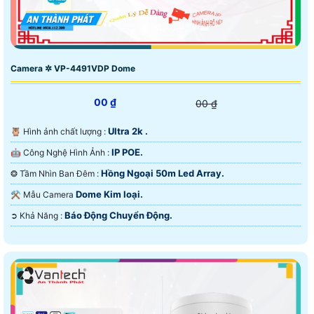
Camera ✲ VP-4491VDP Dome
00 ₫
00 ₫
Ultra 2k .
🦉 Hình ảnh chất lượng :
IP POE.
🤖️ Công Nghệ Hình Ảnh :
Hồng Ngoại 50m Led Array.
❂ Tầm Nhìn Ban Đêm :
Dome Kim loại.
⚒ Mẫu Camera
Báo Động Chuyển Động.
️➲ Khả Năng :