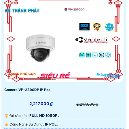
Camera VP-2390DP IP Poe
2,217,000 ₫
2,217,000 ₫
FULL HD 1080P .
🔆 Độ sắc nét :
IP POE.
⚜️ Công Nghệ Sử Dụng :