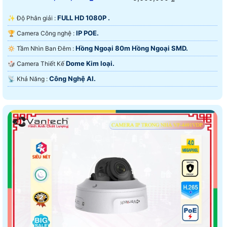
FULL HD 1080P .
✨ Độ Phân giải :
IP POE.
🏆 Camera Công nghệ :
Hồng Ngoại 80m Hồng Ngoại SMD.
🔅 Tầm Nhìn Ban Đêm :
Dome Kim loại.
🎲 Camera Thiết Kế
Công Nghệ AI.
️📡 Khả Năng :