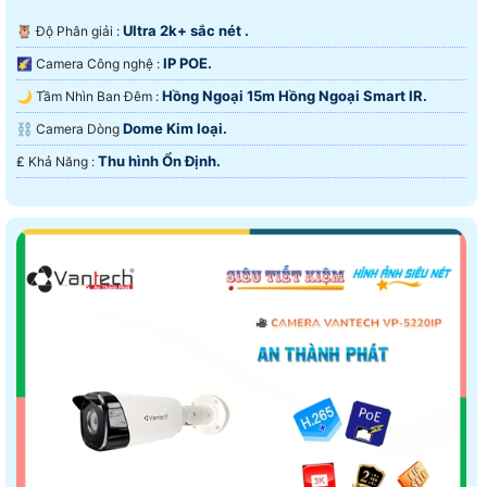
Ultra 2k+ sắc nét .
🦉 Độ Phân giải :
IP POE.
🌠 Camera Công nghệ :
Hồng Ngoại 15m Hồng Ngoại Smart IR.
🌙 Tầm Nhìn Ban Đêm :
Dome Kim loại.
⛓ Camera Dòng
Thu hình Ổn Định.
️₤ Khả Năng :