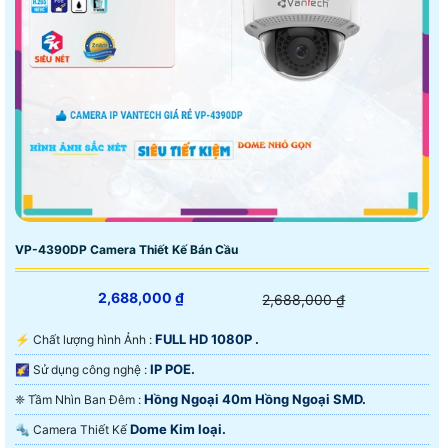
VP-4390DP Camera Thiết Kế Bán Cầu
2,688,000 ₫
2,688,000 ₫
FULL HD 1080P .
️⚡ Chất lượng hình Ảnh :
IP POE.
🌠 Sử dụng công nghệ :
Hồng Ngoại 40m Hồng Ngoại SMD.
❈ Tầm Nhìn Ban Đêm :
Dome Kim loại.
🔩 Camera Thiết Kế