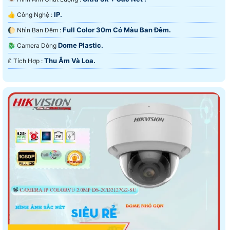
IP.
👍 Công Nghệ :
Full Color 30m Có Màu Ban Ðêm.
🌔 Nhìn Ban Đêm :
Dome Plastic.
🐉️ Camera Dòng
Thu Âm Và Loa.
️₤ Tích Hợp :