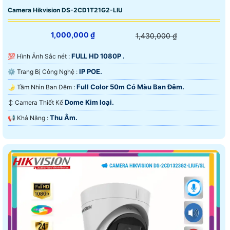
Camera Hikvision DS-2CD1T21G2-LIU
1,000,000 ₫
1,430,000 ₫
FULL HD 1080P .
💯 Hình Ảnh Sắc nét :
IP POE.
⚙ Trang Bị Công Nghệ :
Full Color 50m Có Màu Ban Ðêm.
🌛 Tầm Nhìn Ban Đêm :
Dome Kim loại.
↕️ Camera Thiết Kế
Thu Âm.
️📢 Khả Năng :