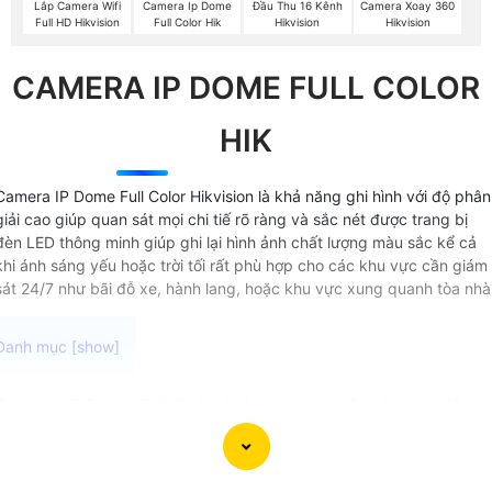
Lắp Camera Wifi
Camera Ip Dome
Đầu Thu 16 Kênh
Camera Xoay 360
Full HD Hikvision
Full Color Hik
Hikvision
Hikvision
CAMERA IP DOME FULL COLOR
HIK
Camera IP Dome Full Color Hikvision là khả năng ghi hình với độ phân
giải cao giúp quan sát mọi chi tiế rõ ràng và sắc nét được trang bị
đèn LED thông minh giúp ghi lại hình ảnh chất lượng màu sắc kể cả
khi ánh sáng yếu hoặc trời tối rất phù hợp cho các khu vực cần giám
sát 24/7 như bãi đỗ xe, hành lang, hoặc khu vực xung quanh tòa nhà
Camera IP Dome Full Color là lựa chọn tuyệt vời cho việc
giám sát an ninh trong nhà hoặc ngoài trời. Với thiết kế
dạng dome tinh tế và công nghệ IP, camera này cho phép
ghi hình có màu ban đêm, mang lại hình ảnh rõ nét và sắc