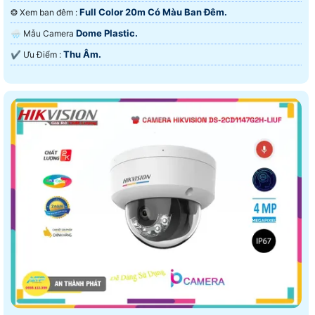
Full Color 20m Có Màu Ban Ðêm.
❂ Xem ban đêm :
Dome Plastic.
🌧️ Mẫu Camera
Thu Âm.
️✔️ Ưu Điểm :