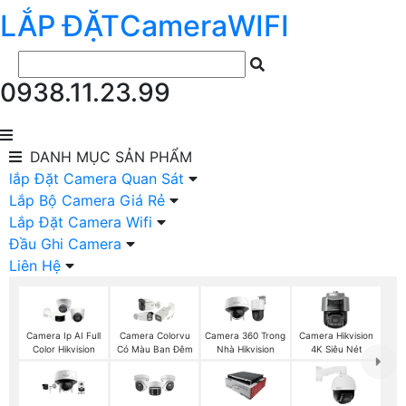
LẮP ĐẶT
Camera
WIFI
0938.11.23.99
DANH MỤC
SẢN PHẨM
lắp Đặt Camera Quan Sát
Lắp Bộ Camera Giá Rẻ
Lắp Đặt Camera Wifi
Đầu Ghi Camera
Liên Hệ
Camera Ip AI Full
Camera Colorvu
Camera 360 Trong
Camera Hikvision
Color Hikvision
Có Màu Ban Đêm
Nhà Hikvision
4K Siêu Nét