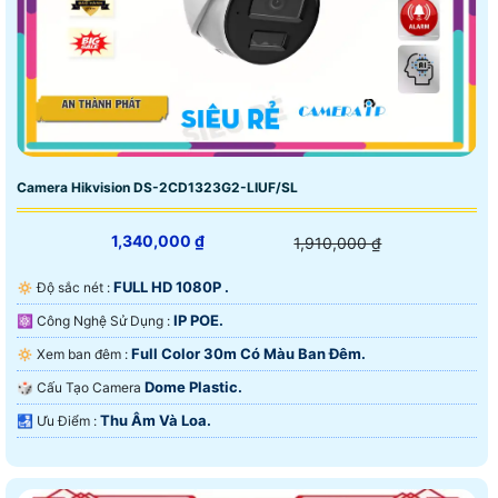
Camera Hikvision DS-2CD1323G2-LIUF/SL
1,340,000 ₫
1,910,000 ₫
FULL HD 1080P .
🔅 Độ sắc nét :
IP POE.
⚛️ Công Nghệ Sử Dụng :
Full Color 30m Có Màu Ban Ðêm.
🔅 Xem ban đêm :
Dome Plastic.
🎲 Cấu Tạo Camera
Thu Âm Và Loa.
️🛃 Ưu Điểm :