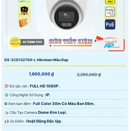
DS-2CD1327G0-L Hikvision Mẫu Đẹp
1,600,000 ₫
2,290,000 ₫
FULL HD 1080P .
💯 Độ sắc nét :
IP.
⚙ Công Nghệ Sử Dụng :
Full Color 30m Có Màu Ban Đêm.
✪ Xem ban đêm :
Dome Kim Loại.
🎲 Cấu Tạo Camera
Hoặt Động Độc lập.
️📢 Ưu Điểm :