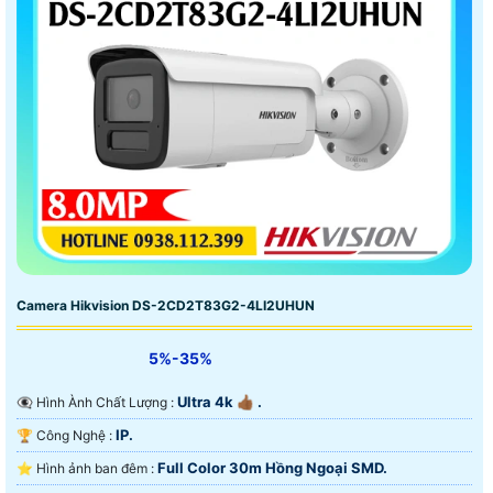
Camera Hikvision DS-2CD2T83G2-4LI2UHUN
5%-35%
Ultra 4k 👍🏾 .
👁️‍🗨 Hình Ành Chất Lượng :
IP.
🏆 Công Nghệ :
Full Color 30m Hồng Ngoại SMD.
⭐ Hình ảnh ban đêm :