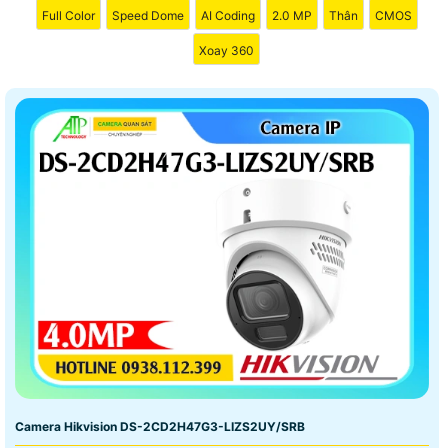
Full Color
Speed Dome
AI Coding
2.0 MP
Thân
CMOS
Xoay 360
Camera Hikvision DS-2CD2H47G3-LIZS2UY/SRB