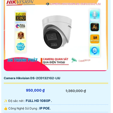
Camera Hikvision DS-2CD1321G2-LIU
950,000 ₫
1,360,000 ₫
FULL HD 1080P .
✨ Độ sắc nét :
IP POE.
👍 Công Nghệ Sử Dụng :