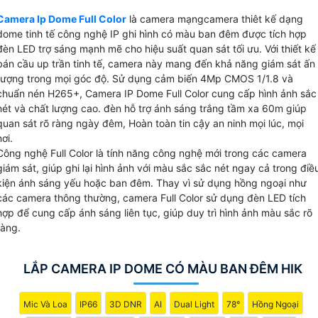
nét dù ở điều kiện ánh sáng yếu.
Camera Ip Dome Full Color
là camera mạngcamera thiêt kế dạng
Với tầm xa hồng ngoại và đèn led lên đến 30m, camera IP
dome tinh tế công nghệ IP ghi hình có màu ban đêm được tích hợp
Dome Full Color giúp quan sát rõ ràng ngay cả vào ban
đèn LED trợ sáng mạnh mẽ cho hiệu suất quan sát tối ưu. Với thiết kế
đêm. Chế độ ánh sáng thông minh cho phép bật đèn khi có
bán cầu up trần tinh tế, camera này mang đến khả năng giám sát ấn
tượng trong mọi góc độ. Sử dụng cảm biến 4Mp CMOS 1/1.8 và
chuyển động, giúp cải thiện chất lượng hình ảnh và tăng
chuẩn nén H265+, Camera IP Dome Full Color cung cấp hình ảnh sắc
cường an ninh.
nét và chất lượng cao. đèn hỗ trợ ánh sáng trắng tầm xa 60m giúp
Camera này cũng hỗ trợ thẻ nhớ MicroSD lên đến 512GB,
quan sát rõ ràng ngày đêm, Hoàn toàn tin cậy an ninh mọi lúc, mọi
giúp lưu trữ video một cách linh hoạt và tiện lợi. Chuẩn nén
nơi.
H.265+ giúp tiết kiệm không gian lưu trữ mà vẫn
đảm
Công nghệ Full Color là tính năng công nghệ mới trong các camera
bảo
chất lượng hình ảnh .
giám sát, giúp ghi lại hình ảnh với màu sắc sắc nét ngay cả trong điề
kiện ánh sáng yếu hoặc ban đêm. Thay vì sử dụng hồng ngoại như
các camera thông thường, camera Full Color sử dụng đèn LED tích
hợp để cung cấp ánh sáng liên tục, giúp duy trì hình ảnh màu sắc rõ
ràng.
LẮP CAMERA IP DOME CÓ MÀU BAN ĐÊM HIK
Mic Và Loa
IP66
3D DNR
AI
Dual Light
78°
Hồng Ngoại