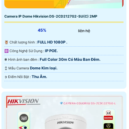
Camera IP Dome Hikvision DS-2CD2127G2-SU(C) 2MP
45%
liên hệ
FULL HD 1080P .
🦉 Chất lượng hình :
IP POE.
⚛️ Công Nghệ Sử Dụng :
Full Color 30m Có Màu Ban Ðêm.
❃ Hình ảnh ban đêm :
Dome Kim loại.
↕️ Mẫu Camera
Thu Âm.
️➲ Điểm Nỗi Bật :