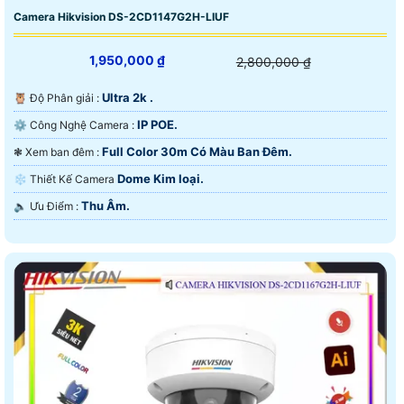
Camera Hikvision DS-2CD1147G2H-LIUF
1,950,000 ₫
2,800,000 ₫
Ultra 2k .
🦉 Độ Phân giải :
IP POE.
⚙ Công Nghệ Camera :
Full Color 30m Có Màu Ban Ðêm.
❃ Xem ban đêm :
Dome Kim loại.
❄ Thiết Kế Camera
Thu Âm.
️🔈 Ưu Điểm :