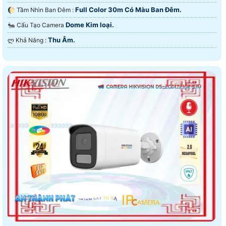
Full Color 30m Có Màu Ban Ðêm.
🌔 Tầm Nhìn Ban Đêm :
Dome Kim loại.
🐜 Cấu Tạo Camera
Thu Âm.
️ლ Khả Năng :