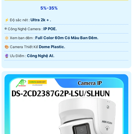
5%-35%
Ultra 2k + .
️⚡ Độ sắc nét :
IP POE.
®️ Công Nghệ Camera :
Full Color 60m Có Màu Ban Ðêm.
🔅 Xem ban đêm :
Dome Plastic.
🎨 Camera Thiết Kế
Công Nghệ AI.
️🔮 Ưu Điểm :