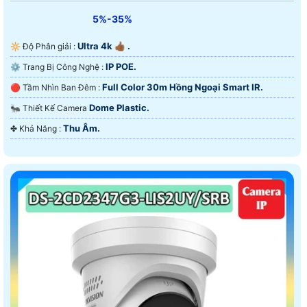
5%-35%
Ultra 4k 👍🏾 .
🔆 Độ Phân giải :
IP POE.
⚙ Trang Bị Công Nghệ :
Full Color 30m Hồng Ngoại Smart IR.
🔴 Tầm Nhìn Ban Đêm :
Dome Plastic.
🐜 Thiết Kế Camera
Thu Âm.
️✤ Khả Năng :