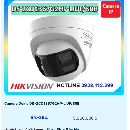
Camera Dome DS-2CD1367G2HP-LIUF/SRB
5%-35%
5,960,000 ₫
Ultra 3k + Sắc Nét .
👁 Hình Ành Chất Lượng :