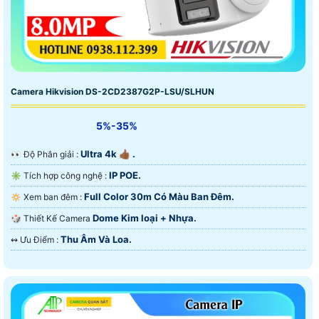
Camera Hikvision DS-2CD2387G2P-LSU/SLHUN
5%-35%
Ultra 4k 👍🏾 .
️👀 Độ Phân giải :
IP POE.
✳️ Tích hợp công nghệ :
Full Color 30m Có Màu Ban Ðêm.
🔅 Xem ban đêm :
Dome Kim loại + Nhựa.
🎲 Thiết Kế Camera
Thu Âm Và Loa.
️↭ Ưu Điểm :