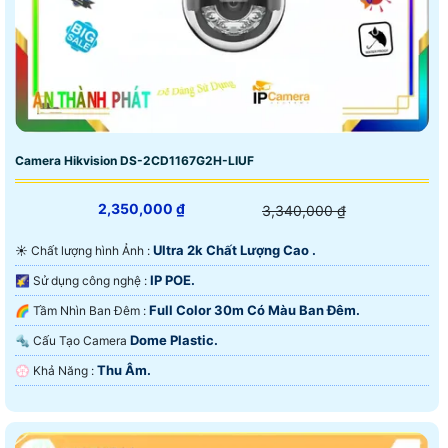
Camera Hikvision DS-2CD1167G2H-LIUF
2,350,000 ₫
3,340,000 ₫
Ultra 2k Chất Lượng Cao .
☀️ Chất lượng hình Ảnh :
IP POE.
🌠 Sử dụng công nghệ :
Full Color 30m Có Màu Ban Ðêm.
🌈 Tầm Nhìn Ban Đêm :
Dome Plastic.
🔩 Cấu Tạo Camera
Thu Âm.
️💮 Khả Năng :