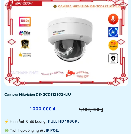
Camera Hikvision DS-2CD1121G2-LIU
1,000,000 ₫
1,430,000 ₫
FULL HD 1080P .
️⚡ Hình Ành Chất Lượng :
IP POE.
✳️ Tích hợp công nghệ :