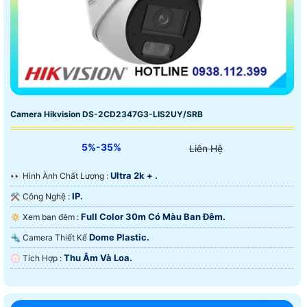
Camera Hikvision DS-2CD2347G3-LIS2UY/SRB
5%-35%
Liên Hệ
Ultra 2k + .
️👀 Hình Ành Chất Lượng :
IP.
⚒ Công Nghệ :
Full Color 30m Có Màu Ban Ðêm.
🔅 Xem ban đêm :
Dome Plastic.
🔩 Camera Thiết Kế
Thu Âm Và Loa.
️💮 Tích Hợp :