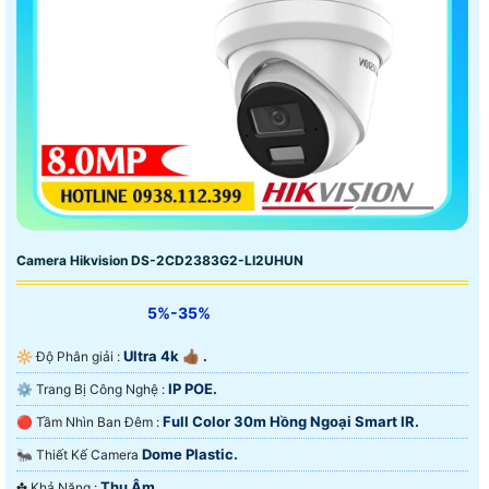
Camera Hikvision DS-2CD2383G2-LI2UHUN
5%-35%
Ultra 4k 👍🏾 .
🔆 Độ Phân giải :
IP POE.
⚙ Trang Bị Công Nghệ :
Full Color 30m Hồng Ngoại Smart IR.
🔴 Tầm Nhìn Ban Đêm :
Dome Plastic.
🐜 Thiết Kế Camera
Thu Âm.
️✤ Khả Năng :