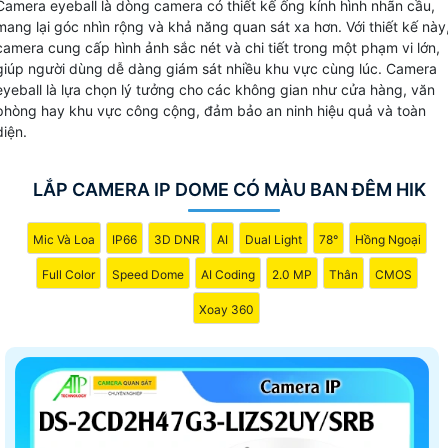
Camera eyeball là dòng camera có thiết kế ống kính hình nhãn cầu,
bảo
chất lượng hình ảnh .
mang lại góc nhìn rộng và khả năng quan sát xa hơn. Với thiết kế này
camera cung cấp hình ảnh sắc nét và chi tiết trong một phạm vi lớn,
giúp người dùng dễ dàng giám sát nhiều khu vực cùng lúc. Camera
eyeball là lựa chọn lý tưởng cho các không gian như cửa hàng, văn
phòng hay khu vực công cộng, đảm bảo an ninh hiệu quả và toàn
diện.
LẮP CAMERA IP DOME CÓ MÀU BAN ĐÊM HIK
Mic Và Loa
IP66
3D DNR
AI
Dual Light
78°
Hồng Ngoại
Full Color
Speed Dome
AI Coding
2.0 MP
Thân
CMOS
Xoay 360