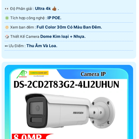
Ultra 4k 👍🏾 .
️👀 Độ Phân giải :
IP POE.
✳️ Tích hợp công nghệ :
Full Color 30m Có Màu Ban Ðêm.
🔅 Xem ban đêm :
Dome Kim loại + Nhựa.
🎲 Thiết Kế Camera
Thu Âm Và Loa.
️↭ Ưu Điểm :