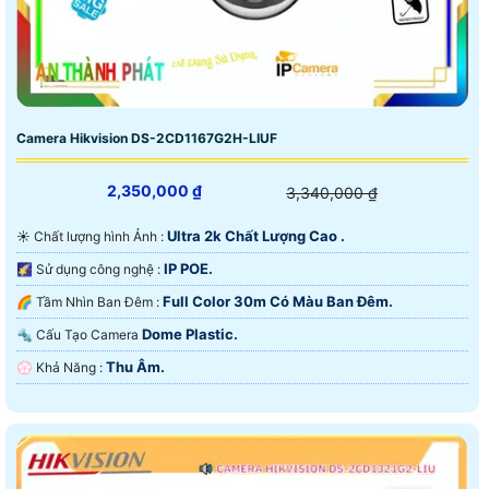
Camera Hikvision DS-2CD1167G2H-LIUF
2,350,000 ₫
3,340,000 ₫
Ultra 2k Chất Lượng Cao .
☀️ Chất lượng hình Ảnh :
IP POE.
🌠 Sử dụng công nghệ :
Full Color 30m Có Màu Ban Ðêm.
🌈 Tầm Nhìn Ban Đêm :
Dome Plastic.
🔩 Cấu Tạo Camera
Thu Âm.
️💮 Khả Năng :