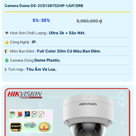
Camera Dome DS-2CD1367G2HP-LIUF/SRB
5%-35%
5,960,000 ₫
Ultra 3k + Sắc Nét .
👁 Hình Ành Chất Lượng :
IP.
👍 Công Nghệ :
Full Color 30m Có Màu Ban Ðêm.
🌔 Nhìn Ban Đêm :
Dome Plastic.
🐉️ Camera Dòng
Thu Âm Và Loa.
️₤ Tích Hợp :