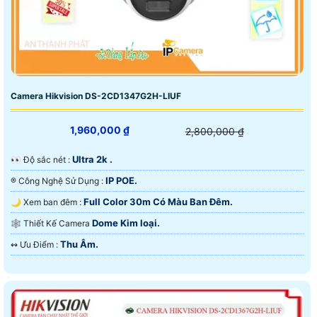
Camera Hikvision DS-2CD1347G2H-LIUF
1,960,000 ₫
2,800,000 ₫
Ultra 2k .
️👀 Độ sắc nét :
IP POE.
®️ Công Nghệ Sử Dụng :
Full Color 30m Có Màu Ban Ðêm.
🌙 Xem ban đêm :
Dome Kim loại.
🕸️ Thiết Kế Camera
Thu Âm.
️↭ Ưu Điểm :