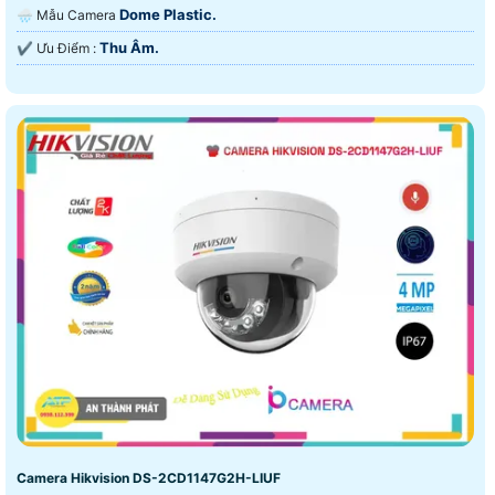
Dome Plastic.
🌧️ Mẫu Camera
Thu Âm.
️✔️ Ưu Điểm :
Camera Hikvision DS-2CD1147G2H-LIUF