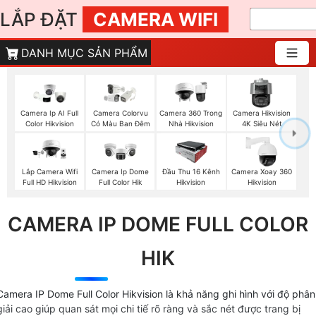
LẮP ĐẶT
CAMERA WIFI
DANH MỤC SẢN PHẨM
Camera Ip AI Full
Camera Colorvu
Camera 360 Trong
Camera Hikvision
Color Hikvision
Có Màu Ban Đêm
Nhà Hikvision
4K Siêu Nét
Lắp Camera Wifi
Camera Ip Dome
Đầu Thu 16 Kênh
Camera Xoay 360
Full HD Hikvision
Full Color Hik
Hikvision
Hikvision
CAMERA IP DOME FULL COLOR
HIK
Camera IP Dome Full Color Hikvision là khả năng ghi hình với độ phân
giải cao giúp quan sát mọi chi tiế rõ ràng và sắc nét được trang bị