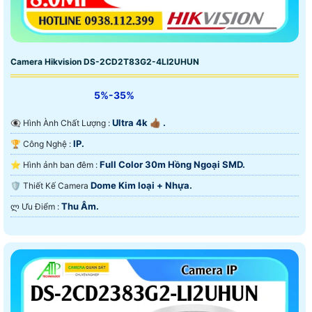
Camera Hikvision DS-2CD2T83G2-4LI2UHUN
5%-35%
Ultra 4k 👍🏾 .
👁️‍🗨 Hình Ành Chất Lượng :
IP.
🏆 Công Nghệ :
Full Color 30m Hồng Ngoại SMD.
⭐ Hình ảnh ban đêm :
Dome Kim loại + Nhựa.
🛡 Thiết Kế Camera
Thu Âm.
️ლ Ưu Điểm :