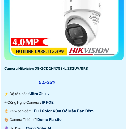
Camera Hikvision DS-2CD2H47G3-LIZS2UY/SRB
5%-35%
Ultra 2k + .
️⚡ Độ sắc nét :
IP POE.
®️ Công Nghệ Camera :
Full Color 60m Có Màu Ban Ðêm.
🔅 Xem ban đêm :
Dome Plastic.
🎨 Camera Thiết Kế
Công Nghệ AI.
️🔮 Ưu Điểm :