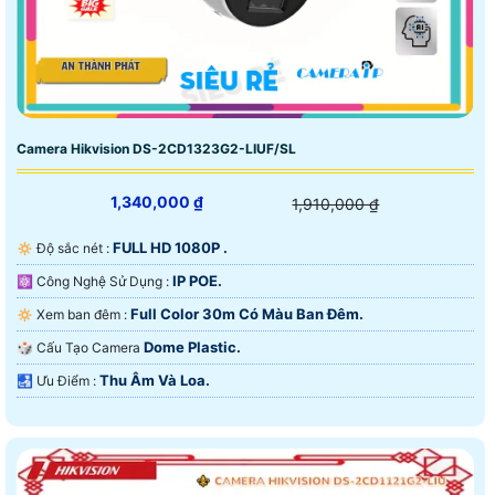
Camera Hikvision DS-2CD1323G2-LIUF/SL
1,340,000 ₫
1,910,000 ₫
FULL HD 1080P .
🔅 Độ sắc nét :
IP POE.
⚛️ Công Nghệ Sử Dụng :
Full Color 30m Có Màu Ban Ðêm.
🔅 Xem ban đêm :
Dome Plastic.
🎲 Cấu Tạo Camera
Thu Âm Và Loa.
️🛃 Ưu Điểm :