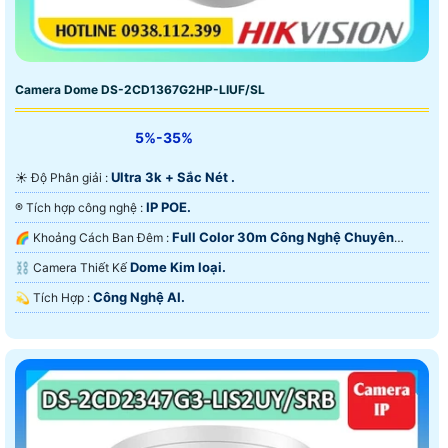
Camera Dome DS-2CD1367G2HP-LIUF/SL
5%-35%
Ultra 3k + Sắc Nét .
☀️ Độ Phân giải :
IP POE.
®️ Tích hợp công nghệ :
Full Color 30m Công Nghệ Chuyên
🌈 Khoảng Cách Ban Đêm :
Dụng.
Dome Kim loại.
⛓ Camera Thiết Kế
Công Nghệ AI.
️💫 Tích Hợp :