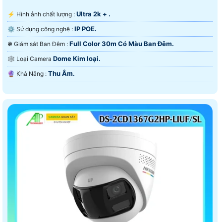
Ultra 2k + .
️⚡ Hình ảnh chất lượng :
IP POE.
⚙ Sử dụng công nghệ :
Full Color 30m Có Màu Ban Ðêm.
❃ Giám sát Ban Đêm :
Dome Kim loại.
🕸️ Loại Camera
Thu Âm.
️🔮 Khả Năng :