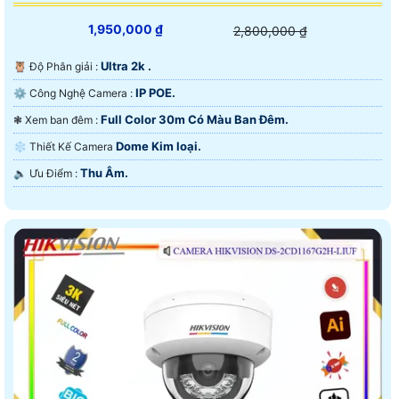
1,950,000 ₫
2,800,000 ₫
Ultra 2k .
🦉 Độ Phân giải :
IP POE.
⚙ Công Nghệ Camera :
Full Color 30m Có Màu Ban Ðêm.
❃ Xem ban đêm :
Dome Kim loại.
❄ Thiết Kế Camera
Thu Âm.
️🔈 Ưu Điểm :