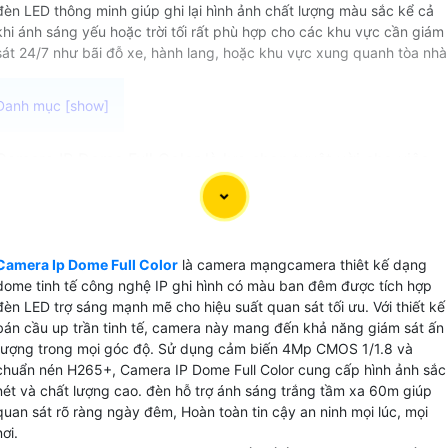
đèn LED thông minh giúp ghi lại hình ảnh chất lượng màu sắc kể cả
khi ánh sáng yếu hoặc trời tối rất phù hợp cho các khu vực cần giám
sát 24/7 như bãi đỗ xe, hành lang, hoặc khu vực xung quanh tòa nhà
Camera IP Dome Full Color là lựa chọn tuyệt vời cho việc
giám sát an ninh trong nhà hoặc ngoài trời. Với thiết kế
dạng dome tinh tế và công nghệ IP, camera này cho phép
ghi hình có màu ban đêm, mang lại hình ảnh rõ nét và sắc
nét dù ở điều kiện ánh sáng yếu.
Camera Ip Dome Full Color
là camera mạngcamera thiêt kế dạng
Với tầm xa hồng ngoại và đèn led lên đến 30m, camera IP
dome tinh tế công nghệ IP ghi hình có màu ban đêm được tích hợp
Dome Full Color giúp quan sát rõ ràng ngay cả vào ban
đèn LED trợ sáng mạnh mẽ cho hiệu suất quan sát tối ưu. Với thiết kế
đêm. Chế độ ánh sáng thông minh cho phép bật đèn khi có
bán cầu up trần tinh tế, camera này mang đến khả năng giám sát ấn
tượng trong mọi góc độ. Sử dụng cảm biến 4Mp CMOS 1/1.8 và
chuyển động, giúp cải thiện chất lượng hình ảnh và tăng
chuẩn nén H265+, Camera IP Dome Full Color cung cấp hình ảnh sắc
cường an ninh.
nét và chất lượng cao. đèn hỗ trợ ánh sáng trắng tầm xa 60m giúp
Camera này cũng hỗ trợ thẻ nhớ MicroSD lên đến 512GB,
quan sát rõ ràng ngày đêm, Hoàn toàn tin cậy an ninh mọi lúc, mọi
giúp lưu trữ video một cách linh hoạt và tiện lợi. Chuẩn nén
nơi.
H.265+ giúp tiết kiệm không gian lưu trữ mà vẫn
đảm