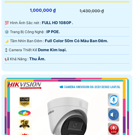
1,000,000 ₫
1,430,000 ₫
FULL HD 1080P .
💯 Hình Ảnh Sắc nét :
IP POE.
⚙ Trang Bị Công Nghệ :
Full Color 50m Có Màu Ban Ðêm.
🌛 Tầm Nhìn Ban Đêm :
Dome Kim loại.
↕️ Camera Thiết Kế
Thu Âm.
️📢 Khả Năng :