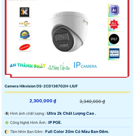
Camera Hikvision DS-2CD1367G2H-LIUF
2,300,000 ₫
3,340,000 ₫
Ultra 2k Chất Lượng Cao .
👁️‍🗨 Hình ảnh chất lượng :
IP POE.
✳️ Công Nghệ Hình Ảnh :
Full Color 30m Có Màu Ban Ðêm.
🌔 Tầm Nhìn Ban Đêm :