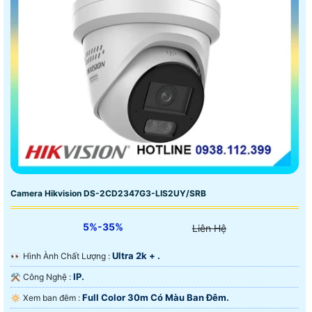
Camera Hikvision DS-2CD2347G3-LIS2UY/SRB
5%-35%
Liên Hệ
Ultra 2k + .
️👀 Hình Ành Chất Lượng :
IP.
⚒ Công Nghệ :
Full Color 30m Có Màu Ban Ðêm.
🔅 Xem ban đêm :