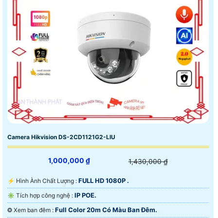
Camera Hikvision DS-2CD1121G2-LIU
1,000,000 ₫
1,430,000 ₫
FULL HD 1080P .
️⚡ Hình Ành Chất Lượng :
IP POE.
✳️ Tích hợp công nghệ :
Full Color 20m Có Màu Ban Ðêm.
❂ Xem ban đêm :