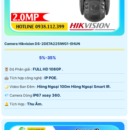
Camera Hikvision DS-2DE7A225IWG1-EHUN
5%-35%
FULL HD 1080P .
🦉 Độ Phân giải :
IP POE.
🤖️ Tích hợp công nghệ :
Hồng Ngoại 100m Hồng Ngoại Smart IR.
🌙 Video Ban Đêm :
IP67 xoay 360.
💎 Camera Dòng
Thu Âm.
️🔔 Tích Hợp :