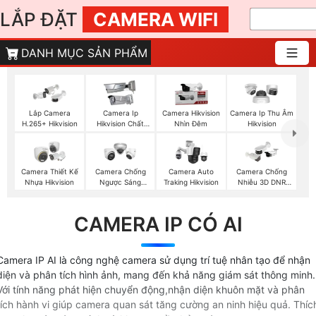
LẮP ĐẶT
CAMERA WIFI
DANH MỤC SẢN PHẨM
Lắp Camera
Camera Ip
Camera Hikvision
Camera Ip Thu Âm
H.265+ Hikvision
Hikvision Chất
Nhìn Đêm
Hikvision
Lượng
Camera Thiết Kế
Camera Chống
Camera Auto
Camera Chống
Nhựa Hikvision
Ngược Sáng
Traking Hikvision
Nhiễu 3D DNR
Hikvision
Hikvison
CAMERA IP CÓ AI
Camera IP AI là công nghệ camera sử dụng trí tuệ nhân tạo để nhận
diện và phân tích hình ảnh, mang đến khả năng giám sát thông minh.
Với tính năng phát hiện chuyển động,nhận diện khuôn mặt và phân
tích hành vi giúp camera quan sát tăng cường an ninh hiệu quả. Thíc