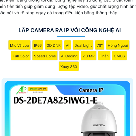
nén tiên tiến giúp giảm dung lượng tệp video, giữ chất lượng hình ản
sắc nét và rõ ràng ngay cả trong điều kiện băng thông thấp.
LẮP CAMERA RA IP VỚI CÔNG NGHỆ AI
Mic Và Loa
IP66
3D DNR
AI
Dual Light
78°
Hồng Ngoại
Full Color
Speed Dome
AI Coding
2.0 MP
Thân
CMOS
Xoay 360