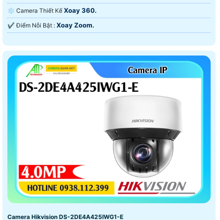
Xoay 360.
❄ Camera Thiết Kế
Xoay Zoom.
️✔️ Điểm Nỗi Bật :
Camera Hikvision DS-2DE4A425IWG1-E