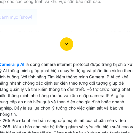
hợp cho các công trình và khu vực cần bảo mật cao.
Camera IP AI là dòng camera thông minh công nghệ IP với
nhiều chức năng vượt trội. Đáng quan tâm hơn camera này
hỗ trợ chức năng phát hiện thông minh IVS giúp phân biệt
người và xe báo động chính xác và nhanh chóng. Đây là lự
chọn lý tưởng cho việc giám sát và an ninh
đảm bảo
an
Camera Ip AI
là dòng camera internet protocol được trang bị chip xử
toàn cho không gian của bạn.
lý AI thông minh giúp phát hiện chuyển động và phân tích video theo
tình huống. Với tính năng Tìm kiếm thông minh Camera IP AI có khả
năng nhanh chóng xác định sự kiện theo từng đối tượng giúp dễ
dàng quản lý và tìm kiếm thông tin cần thiết. Hỗ trợ chức năng phát
hiện thông minh như hàng rào ảo và xâm nhập camera IP AI giúp
cung cấp an ninh hiệu quả và toàn diện cho gia đình hoặc doanh
nghiệp. Đây là sự lựa chọn lý tưởng cho việc giám sát và bảo vệ
thông tin.
H.265 Pro+ là phiên bản nâng cấp mạnh mẽ của chuẩn nén video
H.265, tối ưu hóa cho các hệ thống giám sát yêu cầu hiệu suất cao v
tiết kiệm băng thông tối đa. Công nghệ này sử dụng các thuật toán