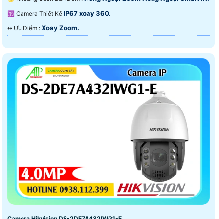
IP67 xoay 360.
🕉️ Camera Thiết Kế
Xoay Zoom.
️↭ Ưu Điểm :
Camera Hikvision DS-2DE7A432IWG1-E