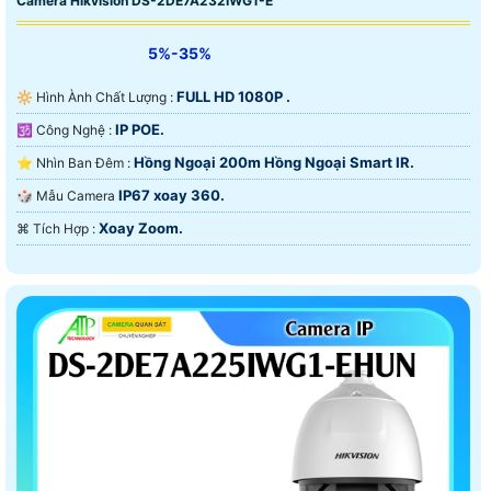
Camera Hikvision DS-2DE7A232IWG1-E
5%-35%
FULL HD 1080P .
🔆 Hình Ành Chất Lượng :
IP POE.
🕉️ Công Nghệ :
Hồng Ngoại 200m Hồng Ngoại Smart IR.
⭐ Nhìn Ban Đêm :
IP67 xoay 360.
🎲 Mẫu Camera
Xoay Zoom.
️⌘ Tích Hợp :