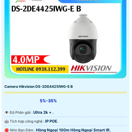
Camera Hikvision DS-2DE4425IWG-E B
5%-35%
Ultra 2k + .
👁 Độ Phân giải :
IP POE.
🤖️ Tích hợp công nghệ :
Hồng Ngoại 100m Hồng Ngoại Smart IR.
🔴 Nhìn Ban Đêm :