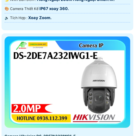
IP67 xoay 360.
🎨 Camera Thiết Kế
Xoay Zoom.
️🔈 Tích Hợp :