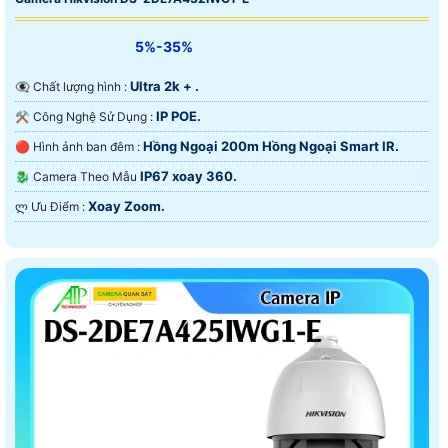
5%-35%
Ultra 2k + .
👁️‍🗨 Chất lượng hình :
IP POE.
⚒ Công Nghệ Sử Dụng :
Hồng Ngoại 200m Hồng Ngoại Smart IR.
🔴 Hình ảnh ban đêm :
IP67 xoay 360.
🐉️ Camera Theo Mẫu
Xoay Zoom.
️ლ Ưu Điểm :