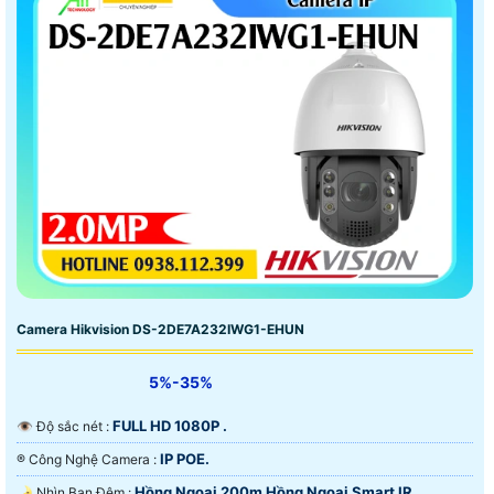
Camera Hikvision DS-2DE7A232IWG1-EHUN
5%-35%
FULL HD 1080P .
👁 Độ sắc nét :
IP POE.
®️ Công Nghệ Camera :
Hồng Ngoại 200m Hồng Ngoại Smart IR.
🌛 Nhìn Ban Đêm :