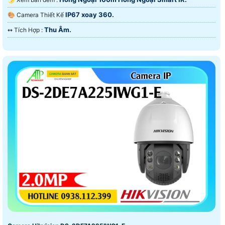
IP67 xoay 360.
🎨 Camera Thiết Kế
Thu Âm.
️↭ Tích Hợp :