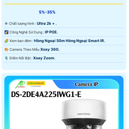
5%-35%
Ultra 2k + .
☀️ Chất lượng hình :
IP POE.
🌠 Công Nghệ Sử Dụng :
Hồng Ngoại 50m Hồng Ngoại Smart IR.
🌈 Xem ban đêm :
Xoay 360.
🎨 Camera Theo Mẫu
Xoay Zoom.
️🎙 Điểm Nỗi Bật :