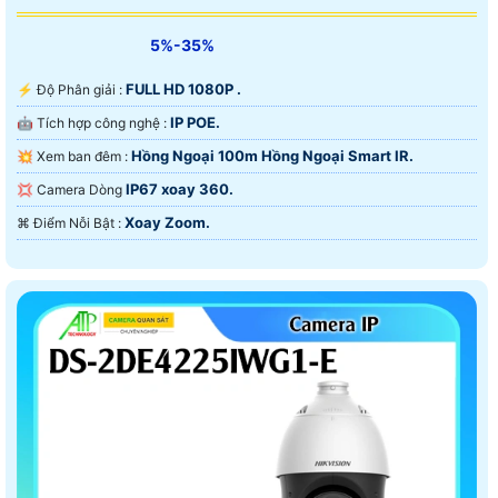
5%-35%
FULL HD 1080P .
️⚡ Độ Phân giải :
IP POE.
🤖️ Tích hợp công nghệ :
Hồng Ngoại 100m Hồng Ngoại Smart IR.
💥 Xem ban đêm :
IP67 xoay 360.
💢 Camera Dòng
Xoay Zoom.
️⌘ Điểm Nỗi Bật :