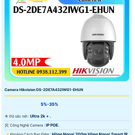
Camera Hikvision DS-2DE7A432IWG1-EHUN
5%-35%
Ultra 2k + .
☀️ Độ sắc nét :
IP POE.
⚒ Công Nghệ Camera :
Hồng Ngoại 200m Hồng Ngoại Smart IR.
🌛 Khoảng Cách Ban Đêm :