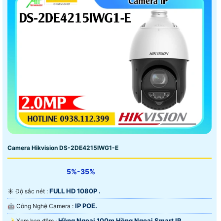
Camera Hikvision DS-2DE4215IWG1-E
5%-35%
FULL HD 1080P .
☀️ Độ sắc nét :
IP POE.
🤖️ Công Nghệ Camera :
Hồng Ngoại 100m Hồng Ngoại Smart IR.
🌛 Xem ban đêm :