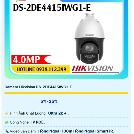
Camera Hikvision DS-2DE4415IWG1-E
5%-35%
Ultra 2k + .
️⚡ Hình Ành Chất Lượng :
IP POE.
✳️ Công Nghệ :
Hồng Ngoại 100m Hồng Ngoại Smart IR.
🔦 Video Ban Đêm :