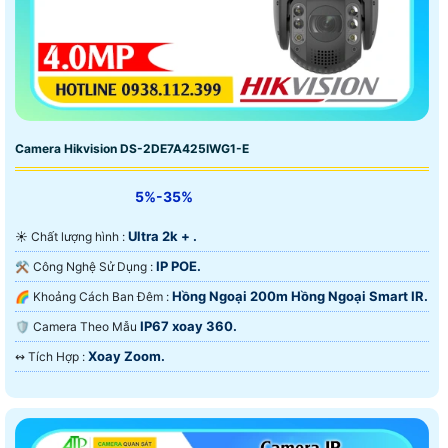
Camera Hikvision DS-2DE7A425IWG1-E
5%-35%
Ultra 2k + .
☀️ Chất lượng hình :
IP POE.
⚒ Công Nghệ Sử Dụng :
Hồng Ngoại 200m Hồng Ngoại Smart IR.
🌈 Khoảng Cách Ban Đêm :
IP67 xoay 360.
🛡 Camera Theo Mẫu
Xoay Zoom.
️↭ Tích Hợp :