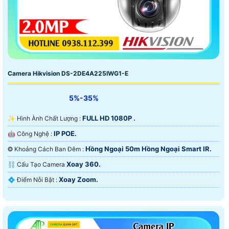
Camera Hikvision DS-2DE4A225IWG1-E
5%-35%
FULL HD 1080P .
✨ Hình Ành Chất Lượng :
IP POE.
🤖️ Công Nghệ :
Hồng Ngoại 50m Hồng Ngoại Smart IR.
❂ Khoảng Cách Ban Đêm :
Xoay 360.
⛓ Cấu Tạo Camera
Xoay Zoom.
️💠 Điểm Nỗi Bật :