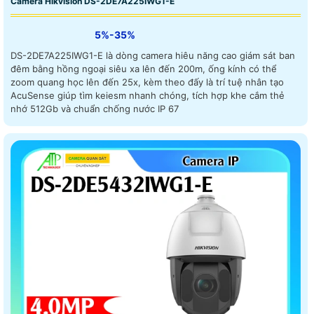
Camera Hikvision DS-2DE7A225IWG1-E
5%-35%
DS-2DE7A225IWG1-E là dòng camera hiêu năng cao giám sát ban
đêm bằng hồng ngoại siêu xa lên đến 200m, ống kính có thể
zoom quang học lên đến 25x, kèm theo đấy là trí tuệ nhân tạo
AcuSense giúp tìm keiesm nhanh chóng, tích hợp khe cắm thẻ
nhớ 512Gb và chuẩn chống nước IP 67