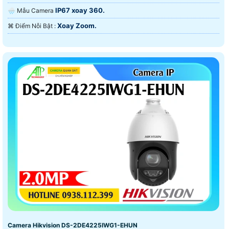
IP67 xoay 360.
🌧️ Mẫu Camera
Xoay Zoom.
️⌘ Điểm Nỗi Bật :
Camera Hikvision DS-2DE4225IWG1-EHUN