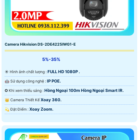
Camera Hikvision DS-2DE4225IWG1-E
5%-35%
FULL HD 1080P .
☀️ Hình ảnh chất lượng :
IP POE.
🤖️ Sử dụng công nghệ :
Hồng Ngoại 100m Hồng Ngoại Smart IR.
✪ Khi xem thiếu sáng :
Xoay 360.
👑 Camera Thiết Kế
Xoay Zoom.
️💫 Đặt Điểm :