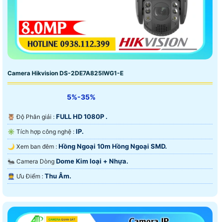
Camera Hikvision DS-2DE7A825IWG1-E
5%-35%
FULL HD 1080P .
🦉 Độ Phân giải :
IP.
✳️ Tích hợp công nghệ :
Hồng Ngoại 10m Hồng Ngoại SMD.
🌙 Xem ban đêm :
Dome Kim loại + Nhựa.
🐜 Camera Dòng
Thu Âm.
️👮 Ưu Điểm :