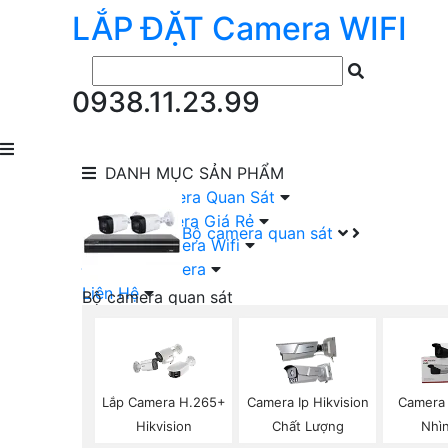
LẮP ĐẶT
Camera
WIFI
0938.11.23.99
DANH MỤC
SẢN PHẨM
lắp Đặt Camera Quan Sát
Lắp Bộ Camera Giá Rẻ
Bộ camera quan sát
Lắp Đặt Camera Wifi
Đầu Ghi Camera
Liên Hệ
Bộ camera quan sát
Camera HIKVISION Trọn Bộ
Camera KBVISION Trọn Bộ
Camera DAHUA Trọn Bộ
Camera giá Rẻ Trọn Bộ
Lắp Camera H.265+
Camera Ip Hikvision
Camera 
Bộ Camera Nên Dùng
Hikvision
Chất Lượng
Nhì
Bộ Camera Có Màu Ban Đêm