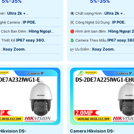
5%-35%
5%-35%
Ultra 2k + .
Ultra 2k + .
 nét :
👁️‍🗨 Chất lượng hình :
IP POE.
IP POE.
⚒ Công Nghệ Camera :
⚒ Công Nghệ Sử Dụng :
Hồng Ngoại
Hồng Ngoại 
🌛 Khoảng Cách Ban Đêm :
🔴 Hình ảnh ban đêm :
g Ngoại Smart IR.
Hồng Ngoại Smart IR.
IP67 xoay 360.
IP67 xoay 36
ra Thiết Kế
🐉️ Camera Theo Mẫu
Xoay Zoom.
Xoay Zoom.
️↭ Ưu Điểm :
️ლ Ưu Điểm :
ikvision DS-
Camera Hikvision DS-