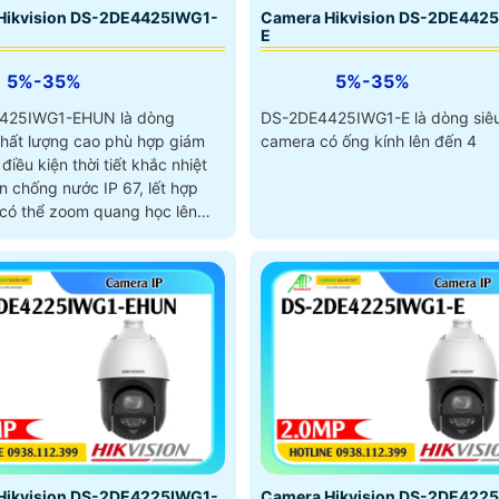
Hikvision DS-2DE4425IWG1-
Camera Hikvision DS-2DE442
E
5%-35%
5%-35%
425IWG1-EHUN là dòng
DS-2DE4425IWG1-E là dòng siê
hất lượng cao phù hợp giám
camera có ống kính lên đến 4
 điều kiện thời tiết khắc nhiệt
n chống nước IP 67, lết hợp
 có thể zoom quang học lên
 trang bị công nghệ AI
 giúp nhận biết người và
iện
Hikvision DS-2DE4225IWG1-
Camera Hikvision DS-2DE422