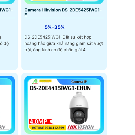
5IWG1-
Camera Hikvision DS-2DE5425IWG1-
E
5%-35%
g
DS-2DE5425IWG1-E là sự kết hợp
có độ
hoàng hảo giữa khả năng giám sát vượt
trội, ống kính có độ phân giải 4