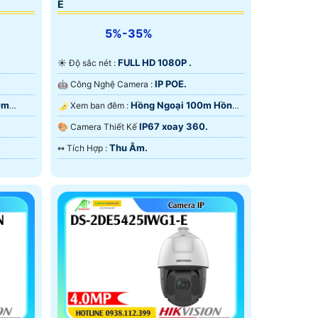
E
5%-35%
FULL HD 1080P .
☀️ Độ sắc nét :
IP POE.
🤖️ Công Nghệ Camera :
0m
Hồng Ngoại 100m Hồng
🌛 Xem ban đêm :
Ngoại Smart IR.
IP67 xoay 360.
🎨 Camera Thiết Kế
Thu Âm.
️↭ Tích Hợp :