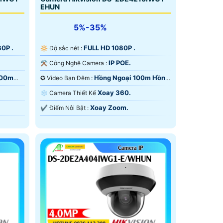
EHUN
5%-35%
0P .
FULL HD 1080P .
🔆 Độ sắc nét :
IP POE.
⚒ Công Nghệ Camera :
100m
Hồng Ngoại 100m Hồng
✪ Video Ban Đêm :
Ngoại Smart IR.
Xoay 360.
❄ Camera Thiết Kế
Xoay Zoom.
️✔️ Điểm Nỗi Bật :