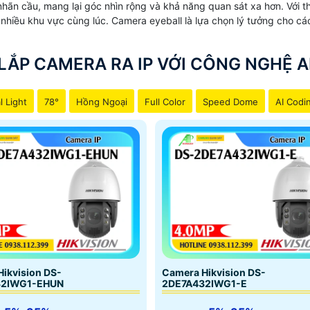
hãn cầu, mang lại góc nhìn rộng và khả năng quan sát xa hơn. Với th
 nhiều khu vực cùng lúc. Camera eyeball là lựa chọn lý tưởng cho 
LẮP CAMERA RA IP VỚI CÔNG NGHỆ A
l Light
78°
Hồng Ngoại
Full Color
Speed Dome
AI Codi
ikvision DS-
Camera Hikvision DS-
32IWG1-EHUN
2DE7A432IWG1-E