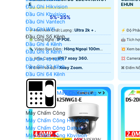
E
EHUN
Đầu Ghi Hikvision
Đầu Ghi Kbvision
5%-35%
Đầu Ghi Vantech
Đầu Ghi Wifi
Ultra 2k + .
️⚡ Hình Ành Chất Lượng :
️⚡ Độ Phâ
Đầu Ghi Số Kênh
IP POE.
✳️ Công Nghệ :
Đầu Ghi 4 Kênh
Hồng Ngoại 100m
🔦 Video Ban Đêm :
Đầu Ghi 8 Kênh
Hồng Ngoại Smart IR.
Ngoại Sma
IP67 xoay 360.
🌧️ Mẫu Camera
💢 Came
Đầu Ghi 16 Kênh
Đầu Ghi 32 Kênh
Xoay Zoom.
️⌘ Điểm Nỗi Bật :
Đầu Ghi 64 Kênh
Máy Chấm Công
Máy Chấm Công
Máy Chấm Công Hikvision
Máy Chấm Công Dahua
Máy Chấm Công Kbvision