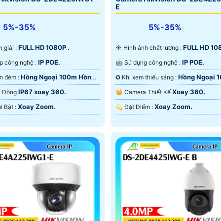
E
5%-35%
5%-35%
FULL HD 1080P .
FULL HD 108
n giải :
☀️ Hình ảnh chất lượng :
IP POE.
IP POE.
🤖️ Tích hợp công nghệ :
🤖️ Sử dụng công nghệ :
Hồng Ngoại 100m Hồng
Hồng Ngoại 
💥 Xem ban đêm :
✪ Khi xem thiếu sáng :
rt IR.
Hồng Ngoại Smart IR.
IP67 xoay 360.
Xoay 360.
ra Dòng
👑 Camera Thiết Kế
Xoay Zoom.
Xoay Zoom.
️⌘ Điểm Nỗi Bật :
️💫 Đặt Điểm :