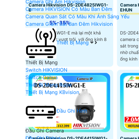
Camera Ghi Âm Hikvision
Camera Hikvision DS-2DE4825IWG1-
Camera 
Camera HIKVISION Có Màu Ban Đêm
E
EHUN
Camera Quan Sát Có Màu Khi Ánh Sáng Yếu
5%-35%
Camera Giám Sát Ban Đêm Hikvision
DS-2DE4825IWG1-E mà lại một khả
DS-2DE4
năng giám sát vượt trội, với ống kính 8
camera c
Thiết Bị Mạng
sát trong
nhờ chuẩ
ống kính
Thiết Bị Mạng
đến 25x,
Switch HIKVISION
AcuSense
Switch Dahua
phương t
Thiết Bị Mạng Ruijie
Thiết Bị Mạng KBvision
Đầu Ghi Hình
Đầu Ghi Camera
Đầu Ghi Dahua
Camera Hikvision DS-2DE4415IWG1-
Camera 