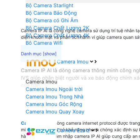
Bộ Camera Starlight
Bộ Camera Báo Động
Bộ Camera có Ghi Âm
Bộ Camera Chất Lượng 2K
Camera IP AI là công nghệ camera sử dụng trí tuệ nhân t
Bộ Camera Chất Lượng 4K
diện khuôn mặt và phân tích hành vi giúp camera quan sá
Bộ Camera Wifi
Camera Imou
Camera IP AI là dòng camera thông minh công ngh
IVS giúp phân biệt người và xe báo động chính xá
Camera Imou
của bạn.
Camera Imou Ngoài trời
Camera Imou Trong Nhà
Camera Imou Góc Rộng
'
Camera Imou Quay Xoay
Camera Ip AI
là dòng camera internet protocol được trang 
minh Camera IP AI có khả năng nhanh chóng xác định sự ki
Camera Ezviz
hàng rào ảo và xâm nhập camera IP AI giúp cung cấp an ni