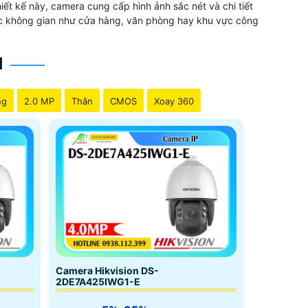
iết kế này, camera cung cấp hình ảnh sắc nét và chi tiết
các không gian như cửa hàng, văn phòng hay khu vực công
I
ng
2.0 MP
Thân
CMOS
Xoay 360
Camera Hikvision DS-
2DE7A425IWG1-E