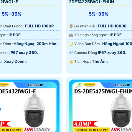
32IWG1-E
2DE7A225IWG1-EHUN
5%-35%
5%-35%
FULL HD 1080P .
FULL HD 1080P .
Ành Chất Lượng :
🦉 Độ Phân giải :
IP POE.
IP POE.
🕉️ Công Nghệ :
🤖️ Tích hợp công nghệ :
Hồng Ngoại 200m Hồng
Hồng Ngoại 10
⭐ Nhìn Ban Đêm :
🌙 Video Ban Đêm :
rt IR.
Hồng Ngoại Smart IR.
IP67 xoay 360.
IP67 xoay 360.
Camera
💎 Camera Dòng
Xoay Zoom.
Thu Âm.
️⌘ Tích Hợp :
️🔔 Tích Hợp :
u