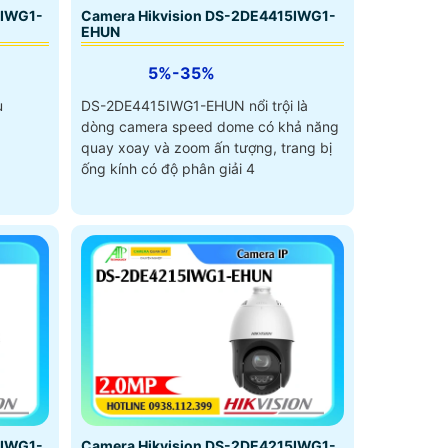
5IWG1-
Camera Hikvision DS-2DE4415IWG1-
EHUN
5%-35%
u
DS-2DE4415IWG1-EHUN nổi trội là
dòng camera speed dome có khả năng
quay xoay và zoom ấn tượng, trang bị
ống kính có độ phân giải 4
5IWG1-
Camera Hikvision DS-2DE4215IWG1-