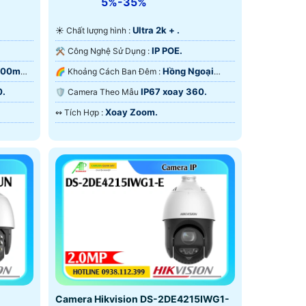
5%-35%
Ultra 2k + .
☀️ Chất lượng hình :
IP POE.
⚒ Công Nghệ Sử Dụng :
200m
Hồng Ngoại
🌈 Khoảng Cách Ban Đêm :
200m Hồng Ngoại Smart IR.
0.
IP67 xoay 360.
🛡 Camera Theo Mẫu
Xoay Zoom.
️↭ Tích Hợp :
Camera Hikvision DS-2DE4215IWG1-