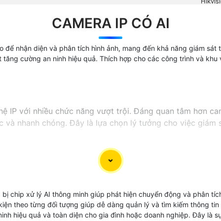
Hikvis
CAMERA IP CÓ AI
ạo để nhận diện và phân tích hình ảnh, mang đến khả năng giám sát 
t tăng cường an ninh hiệu quả. Thích hợp cho các công trình và khu
ệ IP với nhiều chức năng vượt trội. Đáng quan tâm hơn ca
c và nhanh chóng. Đây là lựa chọn lý tưởng cho việc giám 
bị chip xử lý AI thông minh giúp phát hiện chuyển động và phân tích
ện theo từng đối tượng giúp dễ dàng quản lý và tìm kiếm thông tin 
nh hiệu quả và toàn diện cho gia đình hoặc doanh nghiệp. Đây là sự 