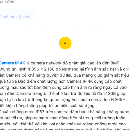
ban đêm.
Camera IP 4K Hiển thị Hình ảnh sắt nét cả ngày và đêm, với
chip CMOS 8.0MP và khẩu độ nâng cấp F1.0, cho độ nhạy
sáng lên đến 0.0008lux, mang lại hình ảnh ban đêm sáng
đẹp. Tích hợp công nghệ LDC giúp chống cong hình, ổn hơ
hình ảnh luôn rõ ràng. Camera cũng hỗ trợ công nghệ
Camera IP 4K
là camera network độ phân giải cao lên đến 8MP
AcuPick, giúp tìm kiếm đối tượng nhanh chóng và chính xá
khung ghi hình 4.096 x 2.160 pixels mang lại hình ảnh sắc nét và chi
hơn. Đây là lựa chọn hoàn hảo cho việc giám sát và bảo vệ
tiết Camera có khả năng truyền dữ liệu qua mạng giúp giám sát hiệu
an ninh.
quả từ xa Đặc điểm chất lượng hơn Camera IP 4K cung cấp chất
lượng màu sắc tốt ban đêm cung cấp hình ảnh rõ ràng ngay cả vào
ban đêm Camera trang bị thẻ nhớ lưu trữ dữ liệu tối đa 512GB giúp
bạn tự tin lưu trữ thông tin quan trọng Với chuẩn nén video H.265+
tiết kiệm băng thông giúp tối ưu hiệu suất sử dụng.
Chuẩn chống nước IP67 trên camera đảm bảo khả năng kháng nước
và bụi tối ưu, giúp camera hoạt động bền bỉ trong môi trường khắc
nghiệt. Với thiết kế vỏ kim loại chắc chắn và roăng chống nước cao
cấp, camera được bảo vệ an toàn trước mưa, bụi, và độ ẩm, phù hợp