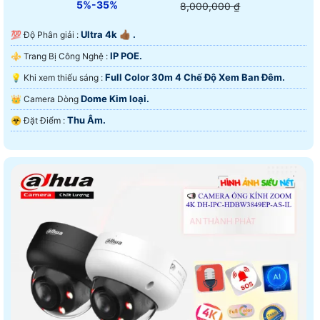
5%-35%
8,000,000 ₫
Ultra 4k 👍🏾 .
💯 Độ Phân giải :
IP POE.
⚜️ Trang Bị Công Nghệ :
Full Color 30m 4 Chế Độ Xem Ban Đêm.
💡 Khi xem thiếu sáng :
Dome Kim loại.
👑 Camera Dòng
Thu Âm.
️☣️ Đặt Điểm :