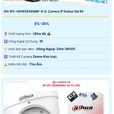
DH-IPC-HDW3849QMP-S-IL Camera IP Dahua Giá Rẻ
5%-35%
Ultra 4k 👍🏾 .
🦉 Chất lượng hình :
IP.
⚛️ Công Nghệ Sử Dụng :
Hồng Ngoại 30m ONVIF.
🔅 Hình ảnh ban đêm :
Dome Kim loại.
🕉️ Thiết Kế Camera
Thu Âm.
️🔔 Điểm Nỗi Bật :