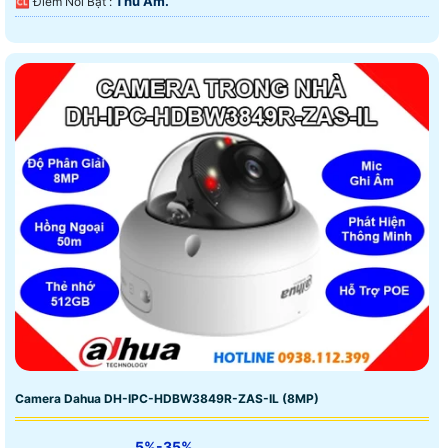
Thu Âm.
️🆑 Điểm Nỗi Bật :
Camera Dahua DH-IPC-HDBW3849R-ZAS-IL (8MP)
5%-35%