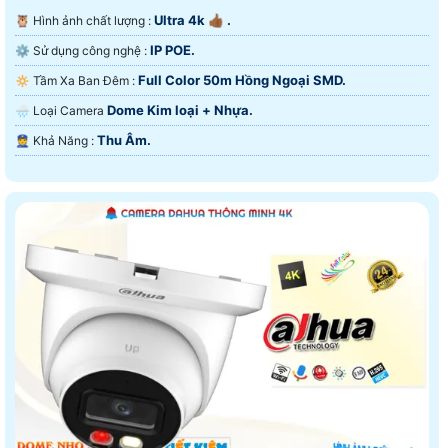
Ultra 4k 👍🏾 .
🦉 Hình ảnh chất lượng :
IP POE.
⚙ Sử dụng công nghệ :
Full Color 50m Hồng Ngoại SMD.
🔅 Tầm Xa Ban Đêm :
Dome Kim loại + Nhựa.
🌧️ Loại Camera
Thu Âm.
️👮 Khả Năng :