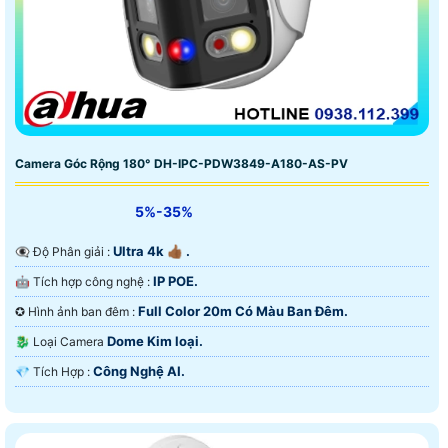
Camera Góc Rộng 180° DH-IPC-PDW3849-A180-AS-PV
5%-35%
Ultra 4k 👍🏾 .
👁️‍🗨 Độ Phân giải :
IP POE.
🤖️ Tích hợp công nghệ :
Full Color 20m Có Màu Ban Ðêm.
✪ Hình ảnh ban đêm :
Dome Kim loại.
🐉️ Loại Camera
Công Nghệ AI.
️💎 Tích Hợp :