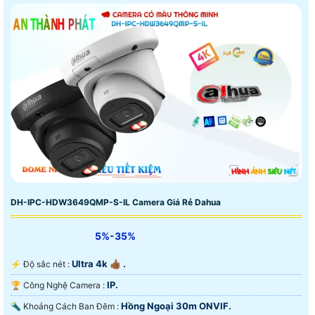
DH-IPC-HDW3649QMP-S-IL Camera Giá Rẻ Dahua
5%-35%
Ultra 4k 👍🏾 .
️⚡ Độ sắc nét :
IP.
🏆 Công Nghệ Camera :
Hồng Ngoại 30m ONVIF.
🔦 Khoảng Cách Ban Đêm :