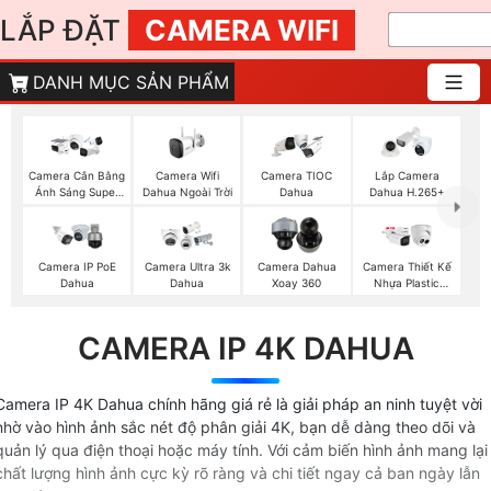
LẮP ĐẶT
CAMERA WIFI
DANH MỤC SẢN PHẨM
Camera Wifi
Camera Cân Bằng
Camera TIOC
Lắp Camera
Dahua Ngoài Trời
Ánh Sáng Super
Dahua
Dahua H.265+
Adapt
Camera IP PoE
Camera Ultra 3k
Camera Dahua
Camera Thiết Kế
Dahua
Dahua
Xoay 360
Nhựa Plastic
Dahua
CAMERA IP 4K DAHUA
Camera IP 4K Dahua chính hãng giá rẻ là giải pháp an ninh tuyệt vời
nhờ vào hình ảnh sắc nét độ phân giải 4K, bạn dễ dàng theo dõi và
quản lý qua điện thoại hoặc máy tính. Với cảm biến hình ảnh mang lại
chất lượng hình ảnh cực kỳ rõ ràng và chi tiết ngay cả ban ngày lẫn