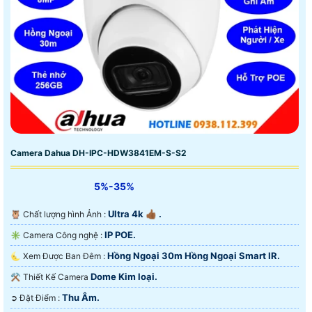
Camera Dahua DH-IPC-HDW3841EM-S-S2
5%-35%
Ultra 4k 👍🏾 .
🦉 Chất lượng hình Ảnh :
IP POE.
✳️ Camera Công nghệ :
Hồng Ngoại 30m Hồng Ngoại Smart IR.
🌜 Xem Được Ban Đêm :
Dome Kim loại.
⚒ Thiết Kế Camera
Thu Âm.
️➲ Đặt Điểm :