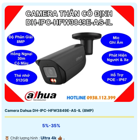
ngoài trời
Camera Dahua DH-IPC-HFW3849E-AS-IL (8MP)
5%-35%
Ultra 4k 👍🏾 .
🦉 Chất lượng hình :