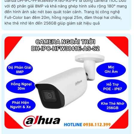
Dahua DH-IPC-PFW3849S-A180-AS-PV là dòng camera TiOC Duo
với độ phân giải 8MP và khả năng ghép hình siêu rộng 180° mang
đến hình ảnh sắc nét bao quát toàn cảnh. Trang bị công nghệ
Full-Color ban đêm 20m, hồng ngoại 25m, đàm thoại hai chiều,
khe thẻ nhớ lên đến 256GB giúp giám sát hiệu quả