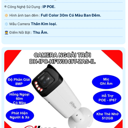
IP POE.
®️ Công Nghệ Sử Dụng :
Full Color 30m Có Màu Ban Ðêm.
🔅 Hình ảnh ban đêm :
Thân Kim loại.
❄ Mẫu Camera
Thu Âm.
️👮 Điểm Nỗi Bật :