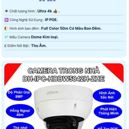
Ultra 4k 👍🏾 .
👁 Chất lượng hình :
IP POE.
⚛️ Công Nghệ Sử Dụng :
Full Color 50m Có Màu Ban Ðêm.
🌔 Hình ảnh ban đêm :
Dome Kim loại.
💎 Mẫu Camera
Thu Âm.
️₤ Điểm Nỗi Bật :