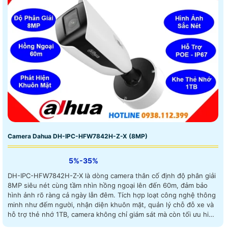
Camera Dahua DH-IPC-HFW7842H-Z-X (8MP)
5%-35%
DH-IPC-HFW7842H-Z-X là dòng camera thân cố định độ phân giải
8MP siêu nét cùng tầm nhìn hồng ngoại lên đến 60m, đảm bảo
hình ảnh rõ ràng cả ngày lẫn đêm. Tích hợp loạt công nghệ thông
minh như đếm người, nhận diện khuôn mặt, quản lý chỗ đỗ xe và
hỗ trợ thẻ nhớ 1TB, camera không chỉ giám sát mà còn tối ưu hiệu
quả quản lý với chuẩn chống nước IP67 và hỗ trợ POE giá rẻ lắp