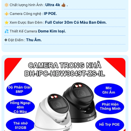
Ultra 4k 👍🏾 .
🔆 Chất lượng hình Ảnh :
IP POE.
⚜️ Camera Công nghệ :
Full Color 30m Có Màu Ban Ðêm.
⭐ Xem Được Ban Đêm :
Dome Kim loại.
💦 Thiết Kế Camera
Thu Âm.
️✤ Đặt Điểm :