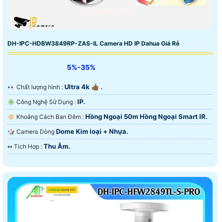
DH-IPC-HDBW3849RP-ZAS-IL Camera HD IP Dahua Giá Rẻ
5%-35%
Ultra 4k 👍🏾 .
️👀 Chất lượng hình :
IP.
✳️ Công Nghệ Sử Dụng :
Hồng Ngoại 50m Hồng Ngoại Smart IR.
🔅 Khoảng Cách Ban Đêm :
Dome Kim loại + Nhựa.
🎲 Camera Dòng
Thu Âm.
️↭ Tích Hợp :