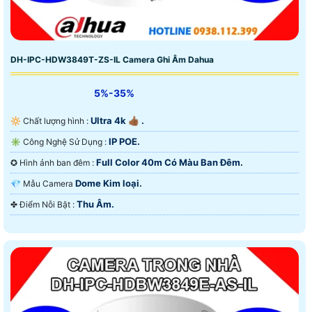
DH-IPC-HDW3849T-ZS-IL Camera Ghi Âm Dahua
5%-35%
Ultra 4k 👍🏾 .
🔆 Chất lượng hình :
IP POE.
✳️ Công Nghệ Sử Dụng :
Full Color 40m Có Màu Ban Ðêm.
✪ Hình ảnh ban đêm :
Dome Kim loại.
💎 Mẫu Camera
Thu Âm.
️✤ Điểm Nỗi Bật :