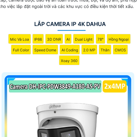
cho việc lắp đặt ngoài trời và các khu vực có điều kiện thời tiết xấu.
LẮP CAMERA IP 4K DAHUA
Mic Và Loa
IP66
3D DNR
AI
Dual Light
78°
Hồng Ngoại
Full Color
Speed Dome
AI Coding
2.0 MP
Thân
CMOS
Xoay 360