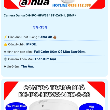
Camera Dahua DH-IPC-HFW3849T-ZAS-IL (8MP)
5%-35%
Ultra 4k 👍🏾 .
️⚡ Hình Ành Chất Lượng :
IP POE.
👍 Công Nghệ :
Full Color 60m Có Màu Ban Ðêm.
❃ Hình ảnh ban đêm :
Thân Kim loại.
🎼️ Camera Theo Mẫu
Thu Âm.
️✤ Ưu Điểm :