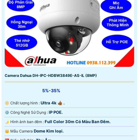
Camera Dahua DH-IPC-HDBW3849E-AS-IL (8MP)
5%-35%
Ultra 4k 👍🏾 .
🔆 Chất lượng hình :
IP POE.
⚙ Công Nghệ Sử Dụng :
Full Color 30m Có Màu Ban Ðêm.
🌛 Hình ảnh ban đêm :
Dome Kim loại.
👑 Mẫu Camera