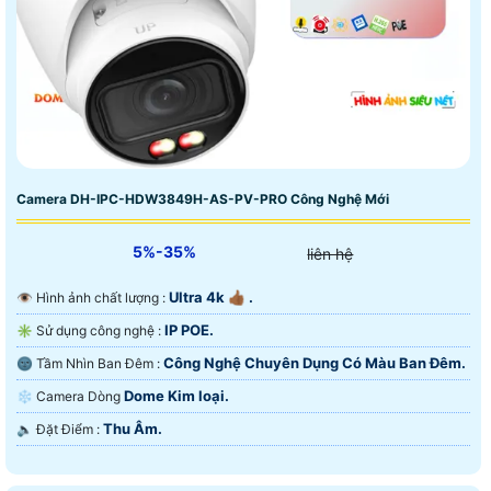
Camera DH-IPC-HDW3849H-AS-PV-PRO Công Nghệ Mới
5%-35%
liên hệ
Ultra 4k 👍🏾 .
👁 Hình ảnh chất lượng :
IP POE.
✳️ Sử dụng công nghệ :
Công Nghệ Chuyên Dụng Có Màu Ban Ðêm.
🌚 Tầm Nhìn Ban Đêm :
Dome Kim loại.
❄ Camera Dòng
Thu Âm.
️🔈 Đặt Điểm :