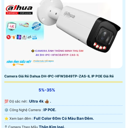
Camera Giá Rẻ Dahua DH-IPC-HFW3849TP-ZAS-IL IP POE Giá Rẻ
5%-35%
Ultra 4k 👍🏾 .
💯 Độ sắc nét :
IP POE.
⚙ Công Nghệ Camera :
Full Color 60m Có Màu Ban Ðêm.
⭐ Xem ban đêm :
Thân Kim loại.
↕️ Camera Theo Mẫu