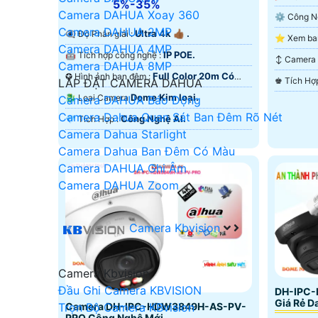
5%-35%
Camera DAHUA Xoay 360
Camera DAHUA 2MP
Ultra 4k 👍🏾 .
👁️‍🗨 Độ Phân giải :
Camera DAHUA 4MP
Ban Ðêm.
IP POE.
🤖️ Tích hợp công nghệ :
↕️ Came
Camera DAHUA 8MP
Full Color 20m Có
✪ Hình ảnh ban đêm :
LẮP ĐẶT CAMERA DAHUA
Màu Ban Ðêm.
Dome Kim loại.
🐉️ Loại Camera
Camera DAHUA Báo Động
Camera Dahua Quan Sát Ban Đêm Rõ Nét
Công Nghệ AI.
️💎 Tích Hợp :
Camera Dahua Starlight
Camera Dahua Ban Đêm Có Màu
Camera DAHUA Ghi Âm
Camera DAHUA Zoom
Camera Kbvision
Camera Kbvision
Đầu Ghi Camera KBVISION
DH-IPC
Giá Rẻ D
Trọn Bộ Camera KBvision
Camera DH-IPC-HDW3849H-AS-PV-
PRO Công Nghệ Mới