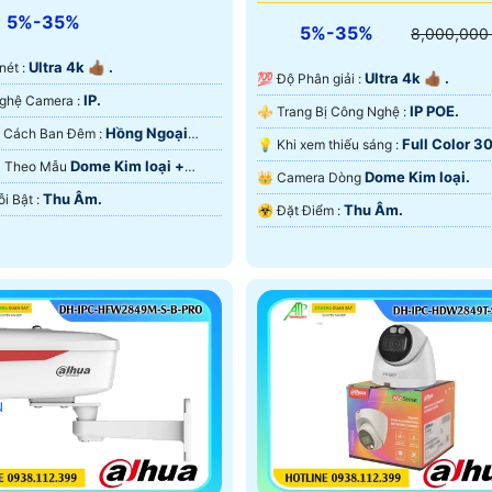
5%-35%
5%-35%
8,000,000
Ultra 4k 👍🏾 .
 nét :
Ultra 4k 👍🏾 .
💯 Độ Phân giải :
IP.
🏆 Công Nghệ Camera :
IP POE.
⚜️ Trang Bị Công Nghệ :
Hồng Ngoại
🔦 Khoảng Cách Ban Đêm :
Full Color 3
💡 Khi xem thiếu sáng :
IF.
Dome Kim loại +
ra Theo Mẫu
Chế Độ Xem Ban Đêm.
Dome Kim loại.
👑 Camera Dòng
Thu Âm.
️✔️ Điểm Nỗi Bật :
Thu Âm.
️☣️ Đặt Điểm :
u