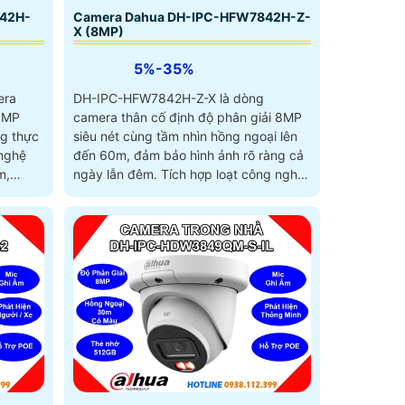
42H-
Camera Dahua DH-IPC-HFW7842H-Z-
X (8MP)
5%-35%
era
DH-IPC-HFW7842H-Z-X là dòng
 8MP
camera thân cố định độ phân giải 8MP
ng thực
siêu nét cùng tầm nhìn hồng ngoại lên
đến 60m, đảm bảo hình ảnh rõ ràng cả
m,
ngày lẫn đêm. Tích hợp loạt công nghệ
iện lợi
thông minh như đếm người, nhận diện
TB
khuôn mặt, quản lý chỗ đỗ xe và hỗ trợ
thẻ nhớ 1TB, camera không chỉ giám sát
mà còn tối ưu hiệu quả quản lý với
chuẩn chống nước IP67 và hỗ trợ POE
giá rẻ lắp ngoài trời