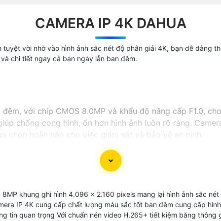
CAMERA IP 4K DAHUA
 tuyệt vời nhờ vào hình ảnh sắc nét độ phân giải 4K, bạn dễ dàng th
 và chi tiết ngay cả ban ngày lẫn ban đêm.
à đêm, với chip CMOS 8.0MP và khẩu độ nâng cấp F1.0, cho
úp chống cong hình, ổn hơn hình ảnh luôn rõ ràng. Camera
ựa chọn hoàn hảo cho việc giám sát và bảo vệ an ninh.
 8MP khung ghi hình 4.096 x 2.160 pixels mang lại hình ảnh sắc nét
amera IP 4K cung cấp chất lượng màu sắc tốt ban đêm cung cấp hình
hông tin quan trọng Với chuẩn nén video H.265+ tiết kiệm băng thông 