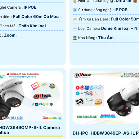
Ultra 4k 👍🏾 
🦉 Hình ảnh chất lượng :
IP POE.
⚙ Công Nghệ Camera :
IP POE.
⚙ Sử dụng công nghệ :
Full Color 60m Có Màu
⭐ Xem ban đêm :
Full Color 50
🔅 Tầm Xa Ban Đêm :
Thân Kim loại.
Ngoại SMD.
ra Theo Mẫu
Dome Kim loại + N
🌧️ Loại Camera
Zoom.
️♚ Tích Hợp :
Thu Âm.
️👮 Khả Năng :
-HDW3649QMP-S-IL Camera
ahua
DH-IPC-HDBW3849EP-AS-IL 