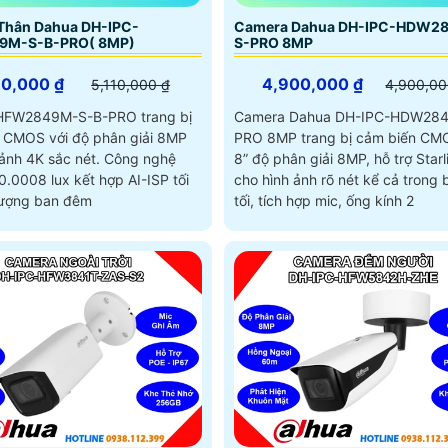
Thân Dahua DH-IPC-
Camera Dahua DH-IPC-HDW2
9M-S-B-PRO( 8MP)
S-PRO 8MP
10,000 ₫
4,900,000 ₫
5,110,000 ₫
4,900,00
HFW2849M-S-B-PRO trang bị
Camera Dahua DH-IPC-HDW284
 CMOS với độ phân giải 8MP
PRO 8MP trang bị cảm biến CMO
 4K sắc nét. Công nghệ
8” độ phân giải 8MP, hỗ trợ Starl
 0.0008 lux kết hợp AI-ISP tối
cho hình ảnh rõ nét kể cả trong
lượng ban đêm
tối, tích hợp mic, ống kính 2