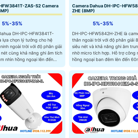
HFW3841T-ZAS-S2 Camera
Camera Dahua DH-IPC-HFW58
8MP)
ZHE (8MP)
5%-35%
5%-35%
Dahua DH-IPC-HFW3841T-
DH-IPC-HFW5842H-ZHE là cam
à lựa chọn lý tưởng cho hệ
thân ngoài trời với độ phân giải
ninh ngoài trời với độ phân giải
siêu nét và khả năng ghi âm tru
 nét cùng khả năng ghi âm tích
nhờ micro tích hợp. Hỗ trợ công nghệ
ầm nhìn hồng ngoại lên đến
hồng ngoại ban đêm lên đến 60
chuẩn IP67 chống bụi nước, PoE t
mera nhận diện chính xác
cùng khe cắm thẻ nhớ lên đến 1
xe, giảm thiểu cảnh báo giả và
in cậy