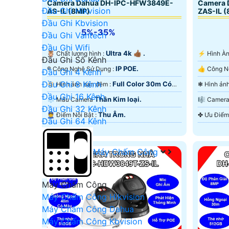
Camera Dahua DH-IPC-HFW3849E-
Camera 
Đầu Ghi Hikvision
AS-IL (8MP)
ZAS-IL 
Đầu Ghi Kbvision
5%-35%
Đầu Ghi Vantech
Đầu Ghi Wifi
Ultra 4k 👍🏾 .
🦉 Chất lượng hình :
️⚡ Hình 
Đầu Ghi Số Kênh
IP POE.
®️ Công Nghệ Sử Dụng :
Đầu Ghi 4 Kênh
Đầu Ghi 8 Kênh
Full Color 30m Có
🔅 Hình ảnh ban đêm :
Màu Ban Ðêm.
Màu Ban
Đầu Ghi 16 Kênh
Thân Kim loại.
❄ Mẫu Camera
🎼️ Cam
Đầu Ghi 32 Kênh
Thu Âm.
️👮 Điểm Nỗi Bật :
Đầu Ghi 64 Kênh
Máy Chấm Công
Máy Chấm Công
Máy Chấm Công Hikvision
Máy Chấm Công Dahua
Máy Chấm Công Kbvision