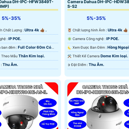
Dahua DH-IPC-HFW3849T-
Camera Dahua DH-IPC-HDW3
(8MP)
S-S2
5%-35%
5%-35%
Ultra 4k 👍🏾 .
Ultra 4k 👍🏾 
Ành Chất Lượng :
🦉 Chất lượng hình Ảnh :
IP POE.
IP POE.
👍 Công Nghệ :
✳️ Camera Công nghệ :
Full Color 60m Có
Hồng Ngoạ
❃ Hình ảnh ban đêm :
🌜 Xem Được Ban Đêm :
 Ðêm.
Hồng Ngoại Smart IR.
Thân Kim loại.
Dome Kim loại.
era Theo Mẫu
⚒ Thiết Kế Camera
Thu Âm.
Thu Âm.
️✤ Ưu Điểm :
️➲ Đặt Điểm :