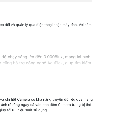
eo dõi và quản lý qua điện thoại hoặc máy tính. Với cảm
 độ nhạy sáng lên đến 0.0008lux, mang lại hình
 cũng hỗ trợ công nghệ AcuPick, giúp tìm kiếm
 và chi tiết Camera có khả năng truyền dữ liệu qua mạng
 ảnh rõ ràng ngay cả vào ban đêm Camera trang bị thẻ
giúp tối ưu hiệu suất sử dụng.