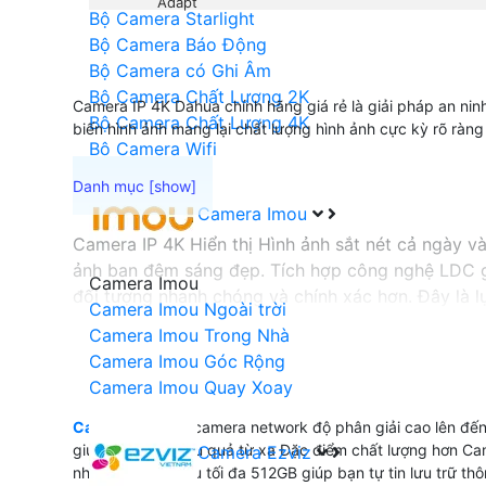
Adapt
Bộ Camera Starlight
Bộ Camera Báo Động
Bộ Camera có Ghi Âm
Bộ Camera Chất Lượng 2K
Camera IP 4K Dahua chính hãng giá rẻ là giải pháp an ninh
Bộ Camera Chất Lượng 4K
biến hình ảnh mang lại chất lượng hình ảnh cực kỳ rõ ràng
Bộ Camera Wifi
Camera Imou
Camera IP 4K Hiển thị Hình ảnh sắt nét cả ngày v
ảnh ban đêm sáng đẹp. Tích hợp công nghệ LDC gi
Camera Imou
đối tượng nhanh chóng và chính xác hơn. Đây là l
Camera Imou Ngoài trời
Camera Imou Trong Nhà
Camera Imou Góc Rộng
'
Camera Imou Quay Xoay
Camera IP 4K
là camera network độ phân giải cao lên đến
giúp giám sát hiệu quả từ xa Đặc điểm chất lượng hơn C
Camera Ezviz
nhớ lưu trữ dữ liệu tối đa 512GB giúp bạn tự tin lưu trữ t