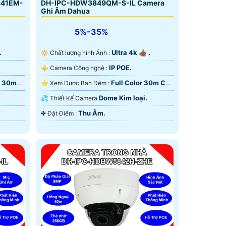
841EM-
DH-IPC-HDW3849QM-S-IL Camera
Ghi Âm Dahua
5%-35%
.
Ultra 4k 👍🏾 .
🔆 Chất lượng hình Ảnh :
IP POE.
⚜️ Camera Công nghệ :
i 30m
Full Color 30m Có
⭐ Xem Được Ban Đêm :
Màu Ban Ðêm.
Dome Kim loại.
💦 Thiết Kế Camera
Thu Âm.
️✤ Đặt Điểm :