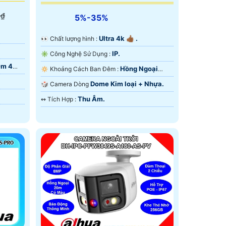
 ₫
5%-35%
Ultra 4k 👍🏾 .
️👀 Chất lượng hình :
IP.
✳️ Công Nghệ Sử Dụng :
0m 4
Hồng Ngoại
🔅 Khoảng Cách Ban Đêm :
50m Hồng Ngoại Smart IR.
Dome Kim loại + Nhựa.
🎲 Camera Dòng
Thu Âm.
️↭ Tích Hợp :