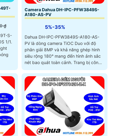
849T-
Camera Dahua DH-IPC-PFW3849S-
A180-AS-PV
0 ₫
5%-35%
9T-S-
Dahua DH-IPC-PFW3849S-A180-AS-
S 1/1.
PV là dòng camera TiOC Duo với độ
ight
phân giải 8MP và khả năng ghép hình
 bóng
siêu rộng 180° mang đến hình ảnh sắc
nét bao quát toàn cảnh. Trang bị công
nghệ Full-Color ban đêm 20m, hồng
ngoại 25m, đàm thoại hai chiều, khe thẻ
nhớ lên đến 256GB giúp giám sát hiệu
quả