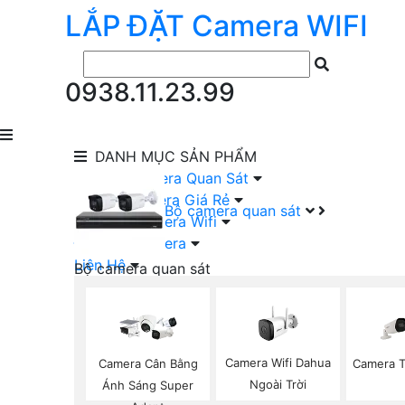
LẮP ĐẶT
Camera
WIFI
0938.11.23.99
DANH MỤC
SẢN PHẨM
lắp Đặt Camera Quan Sát
Lắp Bộ Camera Giá Rẻ
Bộ camera quan sát
Lắp Đặt Camera Wifi
Đầu Ghi Camera
Liên Hệ
Bộ camera quan sát
Camera HIKVISION Trọn Bộ
Camera KBVISION Trọn Bộ
Camera DAHUA Trọn Bộ
Camera giá Rẻ Trọn Bộ
Camera Wifi Dahua
Camera Cân Bằng
Camera T
Bộ Camera Nên Dùng
Ngoài Trời
Ánh Sáng Super
Bộ Camera Có Màu Ban Đêm