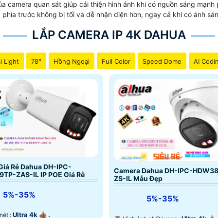
a camera quan sát giúp cải thiện hình ảnh khi có nguồn sáng mạnh 
 phía trước không bị tối và dễ nhận diện hơn, ngay cả khi có ánh sá
LẮP CAMERA IP 4K DAHUA
l Light
78°
Hồng Ngoại
Full Color
Speed Dome
AI Codi
Giá Rẻ Dahua DH-IPC-
Camera Dahua DH-IPC-HDW3
TP-ZAS-IL IP POE Giá Rẻ
ZS-IL Mẫu Đẹp
5%-35%
5%-35%
Ultra 4k 👍🏾 .
 nét :