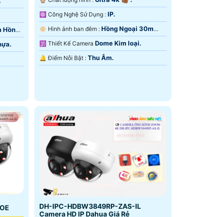
.
IP.
⚛️ Công Nghệ Sử Dụng :
Hồng Ngoại 30m
🔅 Hình ảnh ban đêm :
m Hồng
ONVIF.
Dome Kim loại.
🕉️ Thiết Kế Camera
hựa.
Thu Âm.
️🔔 Điểm Nỗi Bật :
DH-IPC-HDBW3849RP-ZAS-IL
POE
Camera HD IP Dahua Giá Rẻ