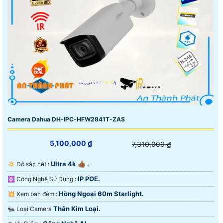
Camera Dahua DH-IPC-HFW2841T-ZAS
5,100,000 ₫
7,310,000 ₫
Ultra 4k 👍🏾 .
🔅 Độ sắc nét :
IP POE.
⚛️ Công Nghệ Sử Dụng :
Hồng Ngoại 60m Starlight.
💥 Xem ban đêm :
Thân Kim Loại.
🐜 Loại Camera