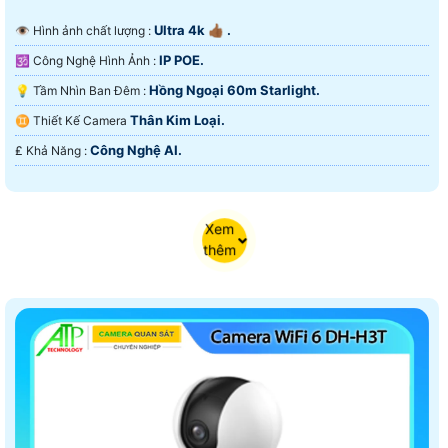
Ultra 4k 👍🏾 .
👁 Hình ảnh chất lượng :
IP POE.
🕉️ Công Nghệ Hình Ảnh :
Hồng Ngoại 60m Starlight.
💡 Tầm Nhìn Ban Đêm :
Thân Kim Loại.
♊ Thiết Kế Camera
Công Nghệ AI.
️₤ Khả Năng :
Xem
thêm