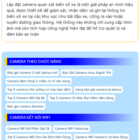
Lắp đặt camera quan sát biển số xe là một giải pháp an ninh hiệu
quả, được thiết kế để giám sát, nhận diện và ghi lại thông tin
biển số xe tại các khu vực như bãi đậu xe, cổng ra vào hoặc
tuyến đường giao thông. Hệ thống này không chỉ cung cấp hình
ảnh mà còn tích hợp công nghệ hiện đại để hỗ trợ quản lý và
đảm bảo an toàn
CAMERA THEO CHỨC NĂNG
Báo giá camera 2 mắt dahua mới
Báo Giá Camera Imou Ngoài Trời
Camera đàm thoại 2 chiều to rõ nên dùng
Top 5 camera nhà xưởng có màu ban đêm
bảng báo giá camera ip dahua
Top 5 Camera Wifi Giá Rẻ
Top 5 Camera Có Màu Ban Đêm Siêu Sáng
Báo giá camera kbvision
CAMERA KẾT NỐI WIFI
Camera Wifi Độ Phân Giải 2K
Camera Wifi Visioncop
Top 5 Camera Wifi Cho Gia Đình Nên Dùng
Camera Wifi Vantech Có Báo Động