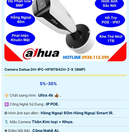
Camera Dahua DH-IPC-HFW7842H-Z-X (8MP)
5%-35%
Ultra 4k 👍🏾 .
🔆 Chất lượng hình :
IP POE.
⚛️ Công Nghệ Sử Dụng :
Hồng Ngoại 60m Hồng Ngoại Smart IR.
✪ Hình ảnh ban đêm :
Thân Kim loại + Nhựa.
🗜️ Mẫu Camera
Công Nghệ AI.
️✤ Điểm Nỗi Bật :