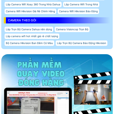
Lắp Camera Wifi Xoay 360 Trong Nhà Dahua
Lắp Camera Wifi Trong Nhà
Camera Wifi Hikvision Giá Rẻ Chính Hãng
Camera Wifi Hikvision Báo Động
CAMERA THEO GÓI
Lắp Trọn Bộ Camera Dahua nên dùng
Camera Visioncop Trọn Bộ
Lắp camera wifi hot nhất giá rẻ chất lượng
Bộ Camera Hikvision Ban Đêm Có Màu
Lắp Trọn Bộ Camera Báo Động Hikvision