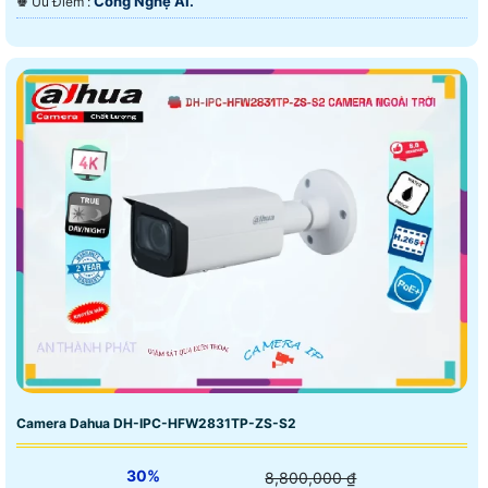
Công Nghệ AI.
️♚ Ưu Điểm :
Camera Dahua DH-IPC-HFW2831TP-ZS-S2
30%
8,800,000 ₫