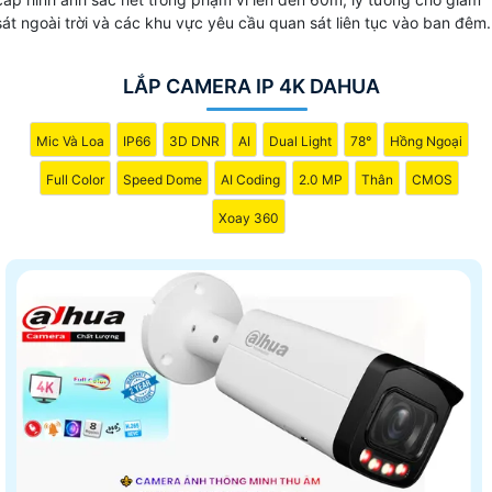
sát ngoài trời và các khu vực yêu cầu quan sát liên tục vào ban đêm.
LẮP CAMERA IP 4K DAHUA
Mic Và Loa
IP66
3D DNR
AI
Dual Light
78°
Hồng Ngoại
Full Color
Speed Dome
AI Coding
2.0 MP
Thân
CMOS
Xoay 360