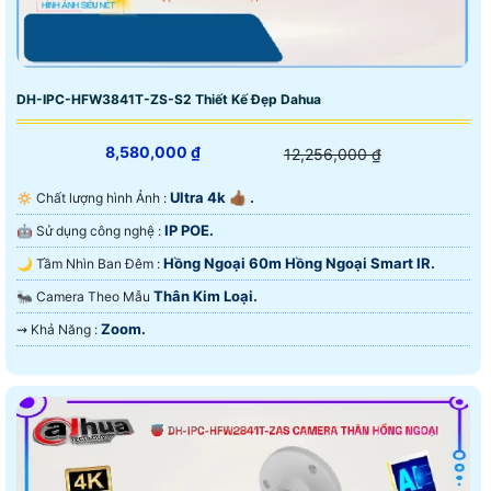
DH-IPC-HFW3841T-ZS-S2 Thiết Kế Đẹp Dahua
8,580,000 ₫
12,256,000 ₫
Ultra 4k 👍🏾 .
🔅 Chất lượng hình Ảnh :
IP POE.
🤖️ Sử dụng công nghệ :
Hồng Ngoại 60m Hồng Ngoại Smart IR.
🌙 Tầm Nhìn Ban Đêm :
Thân Kim Loại.
🐜 Camera Theo Mẫu
Zoom.
️⇝ Khả Năng :