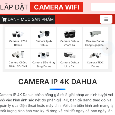
LẮP ĐẶT
CAMERA WIFI
DANH MỤC SẢN PHẨM
Camera H.265
Camera Ip 4k
Camera Dahua
Camera Dahua
Dahua
Dahua
Zoom Xa
Hồng Ngoại Ban
Đêm
Camera Chống
Camera Siêu Nhạy
Camera Dahua
Camera TIOC
Nhiễu 3D-DNR
Sáng Dahua
Ultra 2K
Dahua
Dahua
CAMERA IP 4K DAHUA
Camera IP 4K Dahua chính hãng giá rẻ là giải pháp an ninh tuyệt vời
nhờ vào hình ảnh sắc nét độ phân giải 4K, bạn dễ dàng theo dõi và
quản lý qua điện thoại hoặc máy tính. Với cảm biến hình ảnh mang lại
chất lượng hình ảnh cực kỳ rõ ràng và chi tiết ngay cả ban ngày lẫn