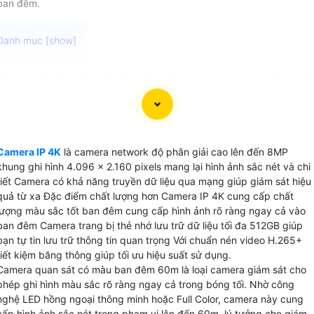
ban đêm.
Camera IP 4K Hiển thị Hình ảnh sắt nét cả ngày và đêm, với
chip CMOS 8.0MP và khẩu độ nâng cấp F1.0, cho độ nhạy
sáng lên đến 0.0008lux, mang lại hình ảnh ban đêm sáng
đẹp. Tích hợp công nghệ LDC giúp chống cong hình, ổn hơ
hình ảnh luôn rõ ràng. Camera cũng hỗ trợ công nghệ
Camera IP 4K
là camera network độ phân giải cao lên đến 8MP
AcuPick, giúp tìm kiếm đối tượng nhanh chóng và chính xá
khung ghi hình 4.096 x 2.160 pixels mang lại hình ảnh sắc nét và chi
hơn. Đây là lựa chọn hoàn hảo cho việc giám sát và bảo vệ
tiết Camera có khả năng truyền dữ liệu qua mạng giúp giám sát hiệu
an ninh.
quả từ xa Đặc điểm chất lượng hơn Camera IP 4K cung cấp chất
lượng màu sắc tốt ban đêm cung cấp hình ảnh rõ ràng ngay cả vào
ban đêm Camera trang bị thẻ nhớ lưu trữ dữ liệu tối đa 512GB giúp
bạn tự tin lưu trữ thông tin quan trọng Với chuẩn nén video H.265+
tiết kiệm băng thông giúp tối ưu hiệu suất sử dụng.
Camera quan sát có màu ban đêm 60m là loại camera giám sát cho
phép ghi hình màu sắc rõ ràng ngay cả trong bóng tối. Nhờ công
nghệ LED hồng ngoại thông minh hoặc Full Color, camera này cung
cấp hình ảnh sắc nét trong phạm vi lên đến 60m, lý tưởng cho giám