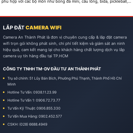
phù hợp với các bộ môn như bóng đá mini, cầu lông, bida, pickleball,
tennis…
LẮP ĐẶT
CAMERA WIFI
Camera An Thành Phát là đơn vị chuyên cung cấp & lắp đặt camera
wifi trọn gói không phát sinh, chi phí tiết kiệm và giám sát an ninh
hiệu quả, cam kết mang lại cho khách hàng chất lượng dịch vụ lắp
camera uy tín hàng đầu tại TP.HCM
CÔNG TY TNHH TM-DV ĐẦU TƯ AN THÀNH PHÁT
Trụ sở chính: 51 Lũy Bán Bích, Phường Phú Thạnh, Thành Phố Hồ Chí
Minh
Hotline Tư Vấn: 0938.11.23.99
Hotline Tư Vấn 1: 0906.72.73.77
Tư Vấn Kỹ Thuật: 0906.855.330
Tư Vấn Mua Hàng: 0902.452.577
CSKH: (028) 6688.4949