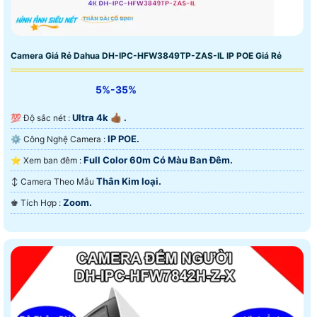
Camera Giá Rẻ Dahua DH-IPC-HFW3849TP-ZAS-IL IP POE Giá Rẻ
5%-35%
Ultra 4k 👍🏾 .
💯 Độ sắc nét :
IP POE.
⚙ Công Nghệ Camera :
Full Color 60m Có Màu Ban Ðêm.
⭐ Xem ban đêm :
Thân Kim loại.
↕️ Camera Theo Mẫu
Zoom.
️♚ Tích Hợp :