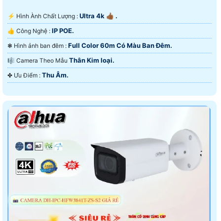
Ultra 4k 👍🏾 .
️⚡ Hình Ành Chất Lượng :
IP POE.
👍 Công Nghệ :
Full Color 60m Có Màu Ban Ðêm.
❃ Hình ảnh ban đêm :
Thân Kim loại.
🎼️ Camera Theo Mẫu
Thu Âm.
️✤ Ưu Điểm :