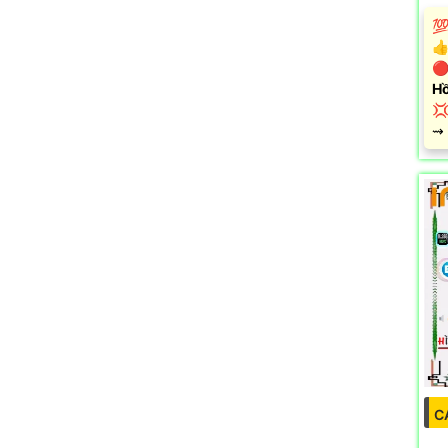
💯
👍
🔴
Hồ

️⇝
C