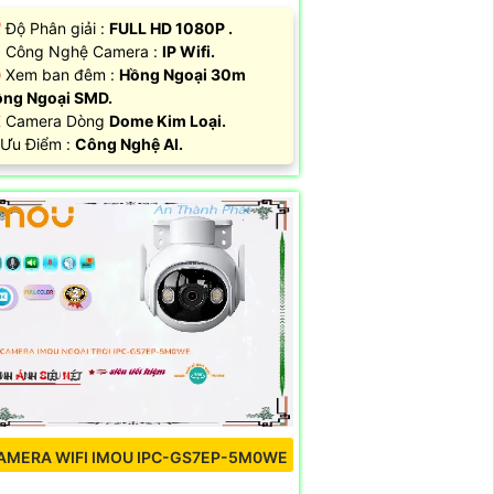
 Độ Phân giải :
FULL HD 1080P .
 Công Nghệ Camera :
IP Wifi.
 Xem ban đêm :
Hồng Ngoại 30m
ng Ngoại SMD.
 Camera Dòng
Dome Kim Loại.
 Ưu Điểm :
Công Nghệ AI.
AMERA WIFI IMOU IPC-GS7EP-5M0WE