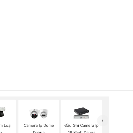
m Loại
Camera Ip Dome
Đầu Ghi Camera Ip
a
Dahua
16 Kênh Dahua