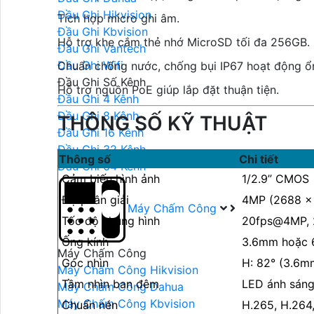
Đầu Ghi Hikvision
Tích hợp micro ghi âm.
Đầu Ghi Kbvision
Hỗ trợ khe cắm thẻ nhớ MicroSD tối đa 256GB.
Đầu Ghi Vantech
Đầu Ghi Wifi
Chuẩn chống nước, chống bụi IP67 hoạt động ổn 
Đầu Ghi Số Kênh
Hỗ trợ nguồn PoE giúp lắp đặt thuận tiện.
Đầu Ghi 4 Kênh
Đầu Ghi 8 Kênh
THÔNG SỐ KỸ THUẬT
Đầu Ghi 16 Kênh
Đầu Ghi 32 Kênh
Thông số
Chi tiết
Đầu Ghi 64 Kênh
Cảm biến hình ảnh
1/2.9” CMOS
Độ phân giải
4MP (2688 ×
Máy Chấm Công
Tốc độ khung hình
20fps@4MP, 
Ống kính
3.6mm hoặc 
Máy Chấm Công
Góc nhìn
H: 82° (3.6m
Máy Chấm Công Hikvision
Tầm nhìn ban đêm
LED ánh sán
Máy Chấm Công Dahua
Máy Chấm Công Kbvision
Chuẩn nén
H.265, H.264