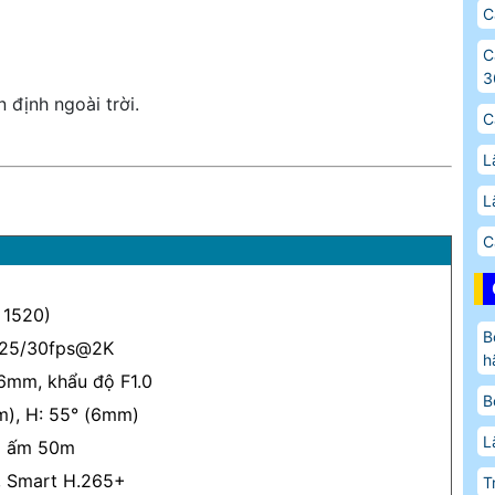
C
C
3
định ngoài trời.
C
L
L
C
 1520)
B
25/30fps@2K
h
6mm, khẩu độ F1.0
B
m), H: 55° (6mm)
L
g ấm 50m
, Smart H.265+
T