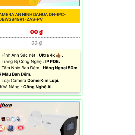
AMERA AN NINH DAHUA DH-IPC-
DBW3849R1-ZAS-PV
00 ₫
00 ₫
 Hình Ảnh Sắc nét :
Ultra 4k 👍🏾 .
️ Trang Bị Công Nghệ :
IP POE.
 Tầm Nhìn Ban Đêm :
Hồng Ngoại 50m
 Màu Ban Đêm.
 Loại Camera
Dome Kim Loại.
 Khả Năng :
Công Nghệ AI.