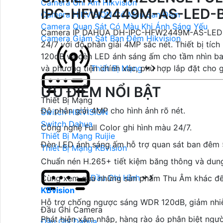
Camera Ghi Âm Hikvision
IPC-HFW2449M-AS-LED-
Camera HIKVISION Có Màu Ban Đêm
Camera Quan Sát Có Màu Khi Ánh Sáng Yếu
Camera IP DAHUA DH-IPC-HFW2449M-AS-LED-B t
Camera Giám Sát Ban Đêm Hikvision
24/7 với độ phân giải 4MP sắc nét. Thiết bị t
120dB và đèn LED ánh sáng ấm cho tầm nhìn ba
và phương tiện chính xác, phù hợp lắp đặt cho g
Thiết Bị Mạng
ƯU ĐIỂM NỔI BẬT
Thiết Bị Mạng
Độ phân giải 4MP cho hình ảnh rõ nét.
Switch HIKVISION
Switch Dahua
Công nghệ Full Color ghi hình màu 24/7.
Thiết Bị Mạng Ruijie
Đèn LED ánh sáng ấm hỗ trợ quan sát ban đêm
Thiết Bị Mạng KBvision
Chuẩn nén H.265+ tiết kiệm băng thông và dung
Đầu Ghi Hình
Cùng xem qua những sản phẩm Thu Âm khác để 
KBvision
Hỗ trợ chống ngược sáng WDR 120dB, giảm nhi
Đầu Ghi Camera
Phát hiện xâm nhập, hàng rào ảo phân biệt ngườ
Đầu Ghi Dahua