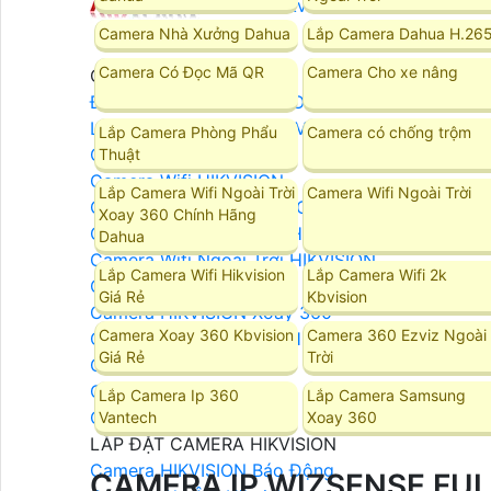
Camera Hikvision
Camera Nhà Xưởng Dahua
Lắp Camera Dahua H.26
Camera Có Đọc Mã QR
Camera Cho xe nâng
Camera Hikvision
Đầu Ghi Camera HIKVISION
Lắp Camera Trọn Bộ HIKVISION
Lắp Camera Phòng Phẩu
Camera có chống trộm
Camera HIKVISION Ai
Thuật
Camera Wifi HIKVISION
Lắp Camera Wifi Ngoài Trời
Camera Wifi Ngoài Trời
Camera Wifi 360 HIKVISION
Xoay 360 Chính Hãng
Camera Wifi Trong Nhà HIKVISION
Dahua
Camera Wifi Ngoài Trời HIKVISION
Lắp Camera Wifi Hikvision
Lắp Camera Wifi 2k
Camera IP HIKVISION
Giá Rẻ
Kbvision
Camera HIKVISION Xoay 360
Camera Xoay 360 Kbvision
Camera 360 Ezviz Ngoài
Camera ZOOM Sắc Nét HIKVISION
Giá Rẻ
Trời
Camera HIKVISION 2MP
Camera HIKVISION 4MP
Lắp Camera Ip 360
Lắp Camera Samsung
Camera HIKVISION 8MP
Vantech
Xoay 360
LẮP ĐẶT CAMERA HIKVISION
Camera HIKVISION Báo Động
CAMERA IP WIZSENSE FU