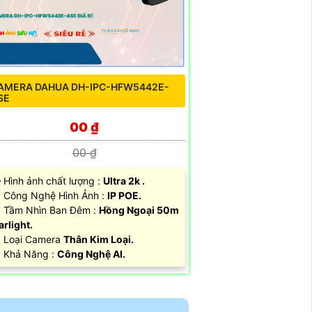
AMERA DAHUA DH-IPC-HFW5442E-
SE
00 ₫
00 ₫
️‍🗨 Hình ảnh chất lượng :
Ultra 2k .
 Công Nghệ Hình Ảnh :
IP POE.
Tầm Nhìn Ban Đêm :
Hồng Ngoại 50m
arlight.
 Loại Camera
Thân Kim Loại.
 Khả Năng :
Công Nghệ AI.