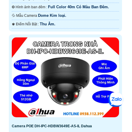
Full Color 40m Có Màu Ban Ðêm.
❂ Hình ảnh ban đêm :
Dome Kim loại.
💦 Mẫu Camera
Thu Âm.
️♚ Điểm Nỗi Bật :
Camera POE DH-IPC-HDBW3649E-AS-IL Dahua