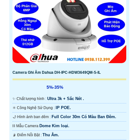
Camera Ghi Âm Dahua DH-IPC-HDW3649QM-S-IL
5%-35%
Ultra 3k + Sắc Nét .
✨ Chất lượng hình :
IP POE.
⚛️ Công Nghệ Sử Dụng :
Full Color 30m Có Màu Ban Ðêm.
🌙 Hình ảnh ban đêm :
Dome Kim loại.
⛓ Mẫu Camera
Thu Âm.
️📡 Điểm Nỗi Bật :