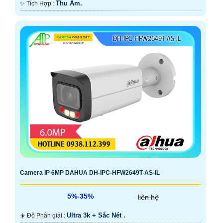
Thu Âm.
️✨ Tích Hợp :
Camera IP 6MP DAHUA DH-IPC-HFW2649T-AS-IL
5%-35%
liên hệ
Ultra 3k + Sắc Nét .
☀️ Độ Phân giải :