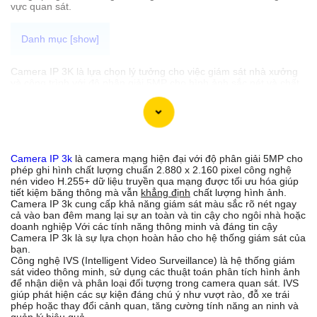
vực quan sát.
Camera IP 3K là lựa chọn lý tưởng cho việc giám sát nhà xưởng
và công trình với độ phân giải 5MP cho hình ảnh sắc nét và chất
lượng cao. Với khả năng truyền dữ liệu qua mạng bạn có thể dễ
dàng theo dõi qua điện thoại di động hoặc máy tính từ xa mọi lúc,
mọi nơi. Đây là giải pháp an toàn và tiện lợi để bảo vệ tài sản và
giám sát hoạt động trong nhà xưởng và công trình.
Camera IP 3k
là camera mạng hiện đại với độ phân giải 5MP cho
phép ghi hình chất lượng chuẩn 2.880 x 2.160 pixel công nghệ
'
nén video H.255+ dữ liệu truyền qua mạng được tối ưu hóa giúp
tiết kiệm băng thông mà vẫn
khẳng định
chất lượng hình ảnh.
Camera IP 3k cung cấp khả năng giám sát màu sắc rõ nét ngay
cả vào ban đêm mang lại sự an toàn và tin cậy cho ngôi nhà hoặc
doanh nghiệp Với các tính năng thông minh và đáng tin cậy
Camera IP 3k là sự lựa chọn hoàn hảo cho hệ thống giám sát của
bạn.
Công nghệ IVS (Intelligent Video Surveillance) là hệ thống giám
sát video thông minh, sử dụng các thuật toán phân tích hình ảnh
để nhận diện và phân loại đối tượng trong camera quan sát. IVS
giúp phát hiện các sự kiện đáng chú ý như vượt rào, đỗ xe trái
phép hoặc thay đổi cảnh quan, tăng cường tính năng an ninh và
quản lý hiệu quả.