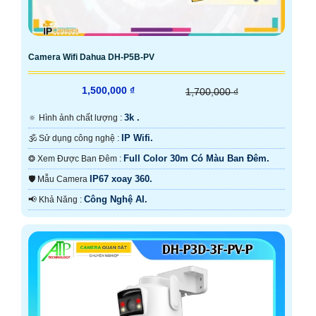
Camera Wifi Dahua DH-P5B-PV
1,500,000 ₫
1,700,000 ₫
3k .
🔅 Hình ảnh chất lượng :
IP Wifi.
🕉️ Sử dụng công nghệ :
Full Color 30m Có Màu Ban Ðêm.
❂ Xem Được Ban Đêm :
IP67 xoay 360.
🛡 Mẫu Camera
Công Nghệ AI.
️📢 Khả Năng :