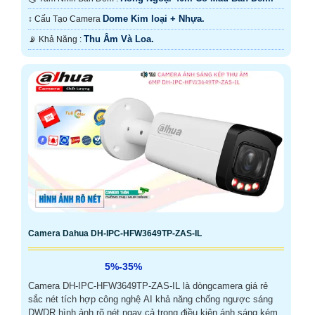
Dome Kim loại + Nhựa.
↕️ Cấu Tạo Camera
Thu Âm Và Loa.
️📡 Khả Năng :
Camera Dahua DH-IPC-HFW3649TP-ZAS-IL
5%-35%
Camera DH-IPC-HFW3649TP-ZAS-IL là dòngcamera giá rẻ
sắc nét tích hợp công nghệ AI khả năng chống ngược sáng
DWDR hình ảnh rõ nét ngay cả trong điều kiện ánh sáng kém.