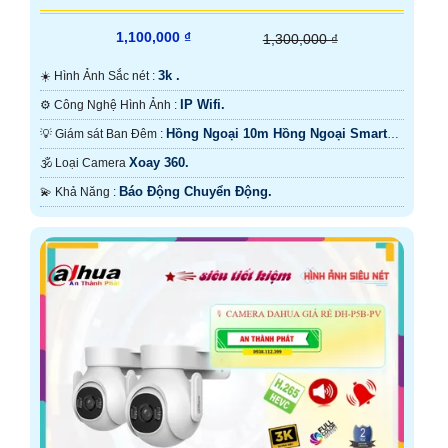
1,100,000 ₫
1,300,000 ₫
3k .
☀️ Hình Ảnh Sắc nét :
IP Wifi.
⚙ Công Nghệ Hình Ảnh :
Hồng Ngoại 10m Hồng Ngoại Smart
💡 Giám sát Ban Đêm :
IR.
Xoay 360.
🕉️ Loại Camera
Báo Động Chuyển Động.
️💫 Khả Năng :