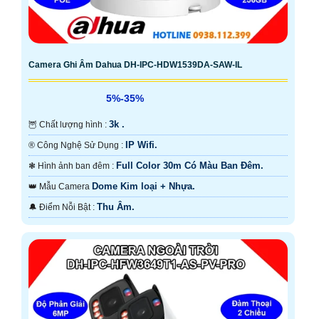
Camera Ghi Âm Dahua DH-IPC-HDW1539DA-SAW-IL
5%-35%
3k .
🦉 Chất lượng hình :
IP Wifi.
®️ Công Nghệ Sử Dụng :
Full Color 30m Có Màu Ban Ðêm.
❃ Hình ảnh ban đêm :
Dome Kim loại + Nhựa.
👑 Mẫu Camera
Thu Âm.
️🔔 Điểm Nỗi Bật :