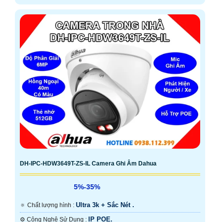
DH-IPC-HDW3649T-ZS-IL Camera Ghi Âm Dahua
5%-35%
Ultra 3k + Sắc Nét .
🔅 Chất lượng hình :
IP POE.
⚙ Công Nghệ Sử Dụng :