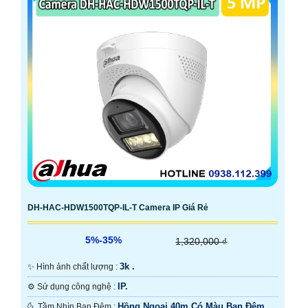
DH-HAC-HDW1500TQP-IL-T Camera IP Giá Rẻ
5%-35%
1,320,000 ₫
3k .
✨ Hình ảnh chất lượng :
IP.
⚙ Sử dụng công nghệ :
Hồng Ngoại 40m Có Màu Ban Ðêm.
🌜 Tầm Nhìn Ban Đêm :