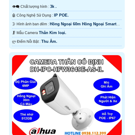
3k .
👁️‍🗨 Chất lượng hình :
IP POE.
🤖️ Công Nghệ Sử Dụng :
Hồng Ngoại 60m Hồng Ngoại Smart
🌛 Hình ảnh ban đêm :
IR.
Thân Kim loại.
🗜️ Mẫu Camera
Thu Âm.
️ლ Điểm Nỗi Bật :