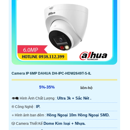
Camera IP 6MP DAHUA DH-IPC-HDW2649T-S-IL
5%-35%
liên hệ
Ultra 3k + Sắc Nét .
👁️‍🗨 Hình Ành Chất Lượng :
IP.
®️ Công Nghệ :
Hồng Ngoại 10m Hồng Ngoại SMD.
⭐ Hình ảnh ban đêm :
Dome Kim loại + Nhựa.
🎲 Camera Thiết Kế