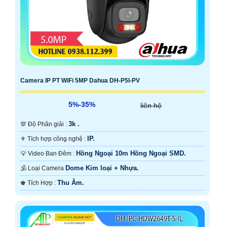
Camera IP PT WiFi 5MP Dahua DH-P5I-PV
5%-35%
liên hệ
3k .
💯 Độ Phân giải :
IP.
⚜️ Tích hợp công nghệ :
Hồng Ngoại 10m Hồng Ngoại SMD.
💡 Video Ban Đêm :
Dome Kim loại + Nhựa.
🕉️ Loại Camera
Thu Âm.
️♚ Tích Hợp :