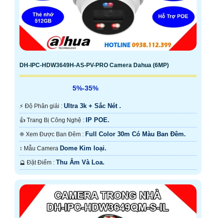
DH-IPC-HDW3649H-AS-PV-PRO Camera Dahua (6MP)
5%-35%
Ultra 3k + Sắc Nét .
️⚡ Độ Phân giải :
IP POE.
👍 Trang Bị Công Nghệ :
Full Color 30m Có Màu Ban Ðêm.
❈ Xem Được Ban Đêm :
Dome Kim loại.
↕️ Mẫu Camera
Thu Âm Và Loa.
️🔮 Đặt Điểm :