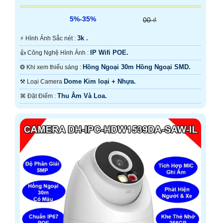
5%-35%
00 ₫
3k .
️⚡ Hình Ảnh Sắc nét :
IP Wifi POE.
👍 Công Nghệ Hình Ảnh :
Hồng Ngoại 30m Hồng Ngoại SMD.
❂ Khi xem thiếu sáng :
Dome Kim loại + Nhựa.
⚒ Loại Camera
Thu Âm Và Loa.
️⌘ Đặt Điểm :