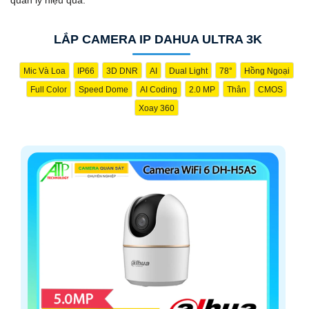
LẮP CAMERA IP DAHUA ULTRA 3K
Mic Và Loa
IP66
3D DNR
AI
Dual Light
78°
Hồng Ngoại
Full Color
Speed Dome
AI Coding
2.0 MP
Thân
CMOS
Xoay 360