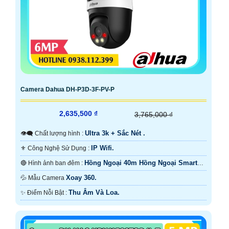
Camera Dahua DH-P3D-3F-PV-P
2,635,500 ₫
3,765,000 ₫
Ultra 3k + Sắc Nét .
👁️‍🗨 Chất lượng hình :
IP Wifi.
⚜️ Công Nghệ Sử Dụng :
Hồng Ngoại 40m Hồng Ngoại Smart
🔴 Hình ảnh ban đêm :
IR.
Xoay 360.
💦 Mẫu Camera
Thu Âm Và Loa.
️✨ Điểm Nỗi Bật :