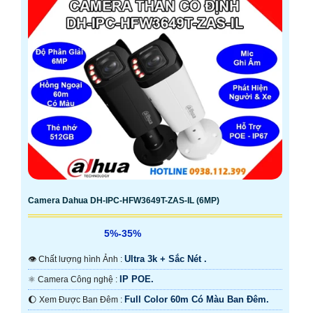
Camera Dahua DH-IPC-HFW3649T-ZAS-IL (6MP)
5%-35%
Ultra 3k + Sắc Nét .
👁 Chất lượng hình Ảnh :
IP POE.
⚛️ Camera Công nghệ :
Full Color 60m Có Màu Ban Ðêm.
🌔 Xem Được Ban Đêm :