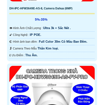
DH-IPC-HFW3649E-AS-IL Camera Dahua (6MP)
5%-35%
Ultra 3k + Sắc Nét .
👁 Hình Ành Chất Lượng :
IP POE.
🌠 Công Nghệ :
Full Color 30m Có Màu Ban Ðêm.
🌔 Hình ảnh ban đêm :
Thân Kim loại.
🗜️ Camera Theo Mẫu
Thu Âm.
️₤ Ưu Điểm :