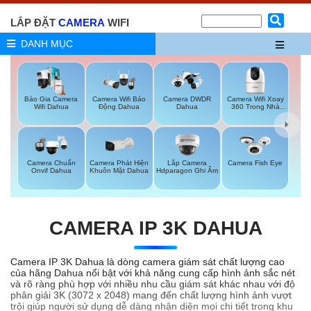
LẮP ĐẶT
CAMERA
WIFI
DANH MỤC
Báo Gia Camera
Camera Wifi Xoay
Camera Wifi Báo
Camera DWDR
Wifi Dahua
360 Trong Nhà
Động Dahua
Dahua
Dahua
Camera Phát Hiện
Lắp Camera
Camera Chuẩn
Camera Fish Eye
Khuôn Mặt Dahua
Hdparagon Ghi Âm
Onvif Dahua
CAMERA IP 3K DAHUA
Camera IP 3K Dahua là dòng camera giám sát chất lượng cao
của hãng Dahua nổi bật với khả năng cung cấp hình ảnh sắc nét
và rõ ràng phù hợp với nhiều nhu cầu giám sát khác nhau với độ
phân giải 3K (3072 x 2048) mang đến chất lượng hình ảnh vượt
trội giúp người sử dụng dễ dàng nhận diện mọi chi tiết trong khu