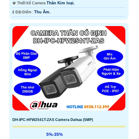
Thân Kim loại.
💎 Thiết Kế Camera
Thu Âm.
️₤ Đặt Điểm :
DH-IPC-HFW2541T-ZAS Camera Dahua (5MP)
5%-35%