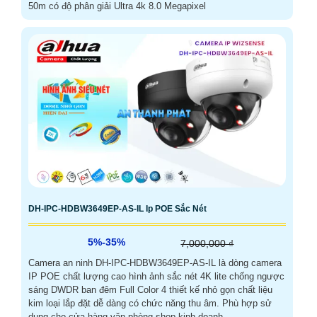
50m có độ phân giải Ultra 4k 8.0 Megapixel
DH-IPC-HDBW3649EP-AS-IL Ip POE Sắc Nét
5%-35%
7,000,000 ₫
Camera an ninh DH-IPC-HDBW3649EP-AS-IL là dòng camera
IP POE chất lượng cao hình ảnh sắc nét 4K lite chống ngược
sáng DWDR ban đêm Full Color 4 thiết kế nhỏ gọn chất liệu
kim loại lắp đặt dễ dàng có chức năng thu âm. Phù hợp sử
dụng cho cửa hàng văn phòng shop kinh doanh