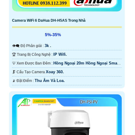
Camera WiFi 6 DaHua DH-H5AS Trong Nhà
5%-35%
3k .
👁️‍🗨 Độ Phân giải :
IP Wifi.
🏆 Trang Bị Công Nghệ :
Hồng Ngoại 20m Hồng Ngoại Smart
💡 Xem Được Ban Đêm :
IR.
Xoay 360.
🗜️ Cấu Tạo Camera
Thu Âm Và Loa.
️📡 Đặt Điểm :