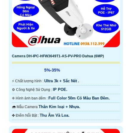
Camera DH-IPC-HFW3649T1-AS-PV-PRO Dahua (6MP)
5%-35%
Ultra 3k + Sắc Nét .
️⚡ Chất lượng hình :
IP POE.
⚙ Công Nghệ Sử Dụng :
Full Color 50m Có Màu Ban Ðêm.
❈ Hình ảnh ban đêm :
Thân Kim loại + Nhựa.
🌧️ Mẫu Camera
Thu Âm Và Loa.
️✤ Điểm Nỗi Bật :