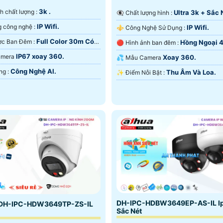
3k .
ảnh chất lượng :
Ultra 3k + Sắc 
👁️‍🗨 Chất lượng hình :
IP Wifi.
🕉️ Sử dụng công nghệ :
IP Wifi.
⚜️ Công Nghệ Sử Dụng :
Full Color 30m Có
❂ Xem Được Ban Đêm :
Hồng Ngoại 
🔴 Hình ảnh ban đêm :
 Ðêm.
Hồng Ngoại Smart IR.
IP67 xoay 360.
Camera
Xoay 360.
💦 Mẫu Camera
Công Nghệ AI.
️📢 Khả Năng :
Thu Âm Và Loa.
️✨ Điểm Nỗi Bật :
u
DH-IPC-HDBW3649EP-AS-IL I
DH-IPC-HDW3649TP-ZS-IL
Sắc Nét