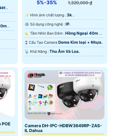
5%-35%
1,320,000 ₫
Nét .
3k .
✨ Hình ảnh chất lượng :
IP.
⚙ Sử dụng công nghệ :
40m
Hồng Ngoại 40m Có
🌜 Tầm Nhìn Ban Đêm :
Màu Ban Ðêm.
Dome Kim loại + Nhựa.
↕️ Cấu Tạo Camera
Thu Âm Và Loa.
️📡 Khả Năng :
p POE
Camera DH-IPC-HDBW3649RP-ZAS-
IL Dahua