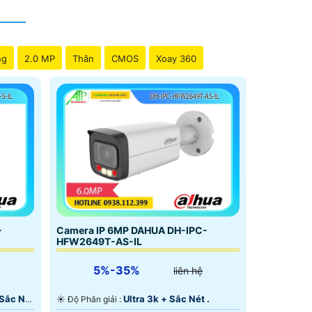
ng
2.0 MP
Thân
CMOS
Xoay 360
-
Camera IP 6MP DAHUA DH-IPC-
HFW2649T-AS-IL
5%-35%
liên hệ
 Sắc Nét
Ultra 3k + Sắc Nét .
☀️ Độ Phân giải :