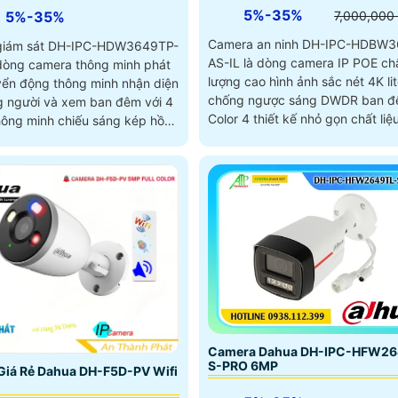
5%-35%
7,000,000
5%-35%
Camera an ninh DH-IPC-HDBW3
giám sát DH-IPC-HDW3649TP-
AS-IL là dòng camera IP POE ch
 dòng camera thông minh phát
lượng cao hình ảnh sắc nét 4K li
yển động thông minh nhận diện
chống ngược sáng DWDR ban đê
g người và xem ban đêm với 4
Color 4 thiết kế nhỏ gọn chất liệ
hông minh chiếu sáng kép hồng
loại lắp đặt dễ dàng có chức nă
 đèn trợ sáng khoảng cách thu
âm. Phù hợp sử dụng cho cửa hàng văn
có độ phân giải Ultra 4k 8.0
phòng shop kinh doanh
l
Camera Dahua DH-IPC-HFW26
S-PRO 6MP
Giá Rẻ Dahua DH-F5D-PV Wifi