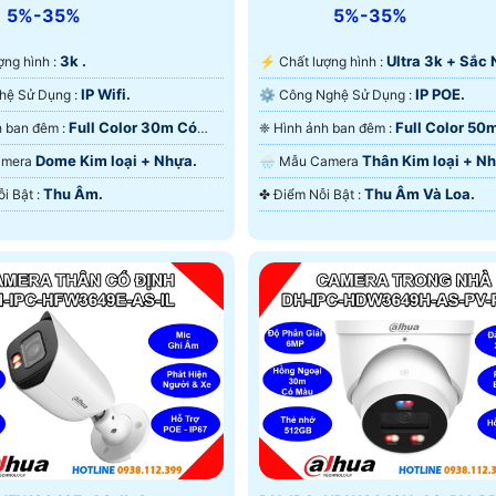
5%-35%
5%-35%
3k .
Ultra 3k + Sắc 
lượng hình :
️⚡ Chất lượng hình :
IP Wifi.
IP POE.
®️ Công Nghệ Sử Dụng :
⚙ Công Nghệ Sử Dụng :
Full Color 30m Có
Full Color 50
❃ Hình ảnh ban đêm :
❈ Hình ảnh ban đêm :
 Ðêm.
Màu Ban Ðêm.
Dome Kim loại + Nhựa.
Thân Kim loại + N
Camera
🌧️ Mẫu Camera
Thu Âm.
Thu Âm Và Loa.
️🔔 Điểm Nỗi Bật :
️✤ Điểm Nỗi Bật :