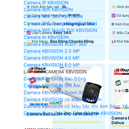
Camera IP KBVISION
3k .
☀️ Hình Ảnh Sắc nét :
🔅 Hình 
Camera Wifi KBVISION
IP Wifi.
⚙ Công Nghệ Hình Ảnh :
Camera Wifi 360 KBVISION
Camera Wifi Trong Nhà KBVISION
Hồng Ngoại 10m
💡 Giám sát Ban Đêm :
Camera Wifi Ngoài Trời KBVISION
Hồng Ngoại Smart IR.
Màu Ban
Xoay 360.
🕉️ Loại Camera
🛡 Mẫu 
Camera Ai KBVISION
Báo Động Chuyển Động.
️💫 Khả Năng :
Camera KBVISION XOAY 360
Camera KBVISION 2.0 MP
Camera KBVISION 4.0 MP
Camera KBVISION 8.0 MP
LẮP ĐẶT CAMERA KBVISION
Camera KBVISION Báo Động
Camera KBVISION Ghi Âm
Camera KBVISION Zoom Xa
Camera KBVISION có Màu Ban Đêm
Camera KBVISION có Màu Sắc Khi Ánh Sáng Yế
Camera Quan Sát Ban Đêm Rõ Nét KBVISION
Camera Dahua DH-IPC-HFW3649TP-
Camera 
ZAS-IL
Dahua