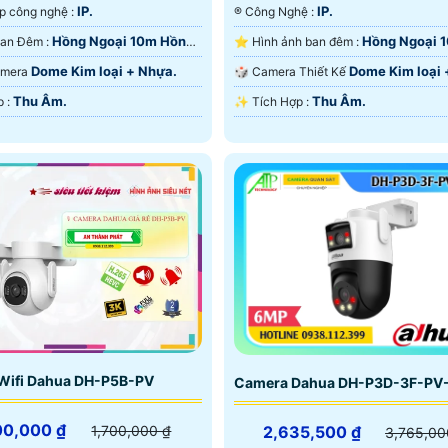
.
IP.
IP.
⚜️ Tích hợp công nghệ :
®️ Công Nghệ :
Hồng Ngoại 10m Hồng
Hồng Ngoại 
💡 Video Ban Đêm :
⭐ Hình ảnh ban đêm :
D.
Hồng Ngoại SMD.
Dome Kim loại + Nhựa.
Dome Kim loại 
 Camera
🎲 Camera Thiết Kế
Thu Âm.
Thu Âm.
️♚ Tích Hợp :
️✨ Tích Hợp :
Wifi Dahua DH-P5B-PV
Camera Dahua DH-P3D-3F-PV
00,000 ₫
2,635,500 ₫
1,700,000 ₫
3,765,00