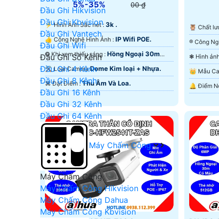
5%-35%
00 ₫
Đầu Ghi Hikvision
Đầu Ghi Kbvision
3k .
️⚡ Hình Ảnh Sắc nét :
🦉 Chất 
Đầu Ghi Vantech
IP Wifi POE.
👍 Công Nghệ Hình Ảnh :
Đầu Ghi Wifi
Hồng Ngoại 30m
❂ Khi xem thiếu sáng :
Đầu Ghi Số Kênh
Hồng Ngoại SMD.
Màu Ban
Đầu Ghi 4 Kênh
Dome Kim loại + Nhựa.
⚒ Loại Camera
👑 Mẫu 
Đầu Ghi 8 Kênh
Thu Âm Và Loa.
️⌘ Đặt Điểm :
Đầu Ghi 16 Kênh
Đầu Ghi 32 Kênh
Đầu Ghi 64 Kênh
Máy Chấm Công
Máy Chấm Công
Máy Chấm Công Hikvision
Máy Chấm Công Dahua
Máy Chấm Công Kbvision