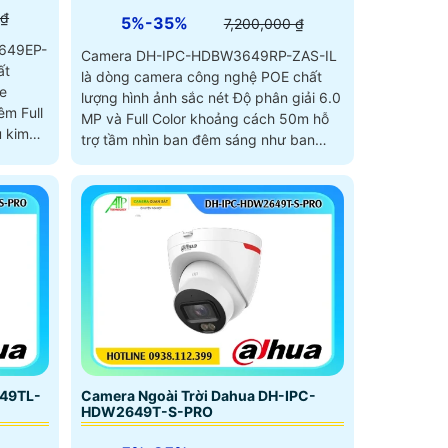
 ₫
5%-35%
7,200,000 ₫
649EP-
Camera DH-IPC-HDBW3649RP-ZAS-IL
ất
là dòng camera công nghệ POE chất
te
lượng hình ảnh sắc nét Độ phân giải 6.0
m Full
MP và Full Color khoảng cách 50m hỗ
u kim
trợ tầm nhìn ban đêm sáng như ban
ng thu
ngày
49TL-
Camera Ngoài Trời Dahua DH-IPC-
HDW2649T-S-PRO