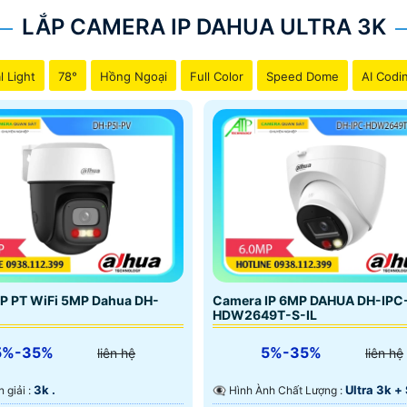
LẮP CAMERA IP DAHUA ULTRA 3K
l Light
78°
Hồng Ngoại
Full Color
Speed Dome
AI Codi
P PT WiFi 5MP Dahua DH-
Camera IP 6MP DAHUA DH-IPC
HDW2649T-S-IL
5%-35%
5%-35%
liên hệ
liên hệ
3k .
Ultra 3k +
n giải :
👁️‍🗨 Hình Ành Chất Lượng :