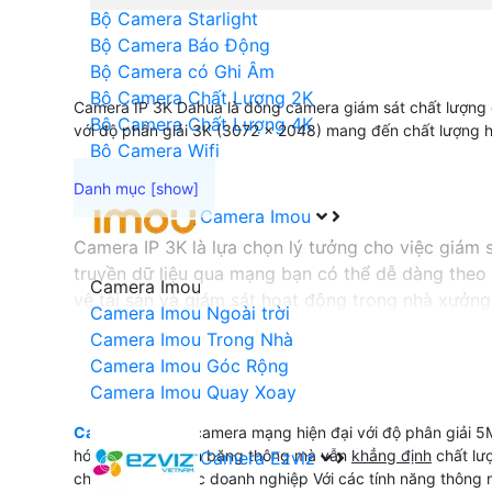
Bộ Camera Starlight
Bộ Camera Báo Động
Bộ Camera có Ghi Âm
Bộ Camera Chất Lượng 2K
Camera IP 3K Dahua là dòng camera giám sát chất lượng c
Bộ Camera Chất Lượng 4K
với độ phân giải 3K (3072 x 2048) mang đến chất lượng hì
Bộ Camera Wifi
Camera Imou
Camera IP 3K là lựa chọn lý tưởng cho việc giám 
truyền dữ liệu qua mạng bạn có thể dễ dàng theo d
Camera Imou
vệ tài sản và giám sát hoạt động trong nhà xưởng 
Camera Imou Ngoài trời
Camera Imou Trong Nhà
Camera Imou Góc Rộng
'
Camera Imou Quay Xoay
Camera IP 3k
là camera mạng hiện đại với độ phân giải 5
hóa giúp tiết kiệm băng thông mà vẫn
khẳng định
chất lư
Camera Ezviz
cho ngôi nhà hoặc doanh nghiệp Với các tính năng thông 