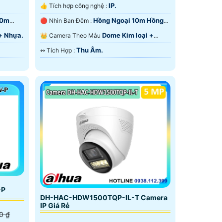
IP.
👍 Tích hợp công nghệ :
10m
Hồng Ngoại 10m Hồng
🔴 Nhìn Ban Đêm :
Ngoại SMD.
+ Nhựa.
Dome Kim loại +
👑 Camera Theo Mẫu
Nhựa.
Thu Âm.
️↭ Tích Hợp :
-P
DH-HAC-HDW1500TQP-IL-T Camera
IP Giá Rẻ
0 ₫