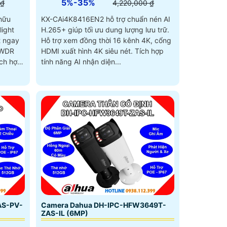
5%-35%
 ₫
4,220,000 ₫
hữu
KX-CAi4K8416EN2 hỗ trợ chuẩn nén AI
light
H.265+ giúp tối ưu dung lượng lưu trữ.
t ngay
Hỗ trợ xem đồng thời 16 kênh 4K, cổng
HDMI xuất hình 4K siêu nét. Tích hợp
ích hợp
tính năng AI nhận diện...
AS-PV-
Camera Dahua DH-IPC-HFW3649T-
ZAS-IL (6MP)