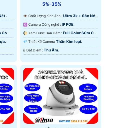
5%-35%
Nét .
Ultra 3k + Sắc Nét
👁 Chất lượng hình Ảnh :
.
IP POE.
⚛️ Camera Công nghệ :
m Có
Full Color 60m Có
🌔 Xem Được Ban Đêm :
Màu Ban Ðêm.
hựa.
Thân Kim loại.
💎 Thiết Kế Camera
Thu Âm.
️₤ Đặt Điểm :