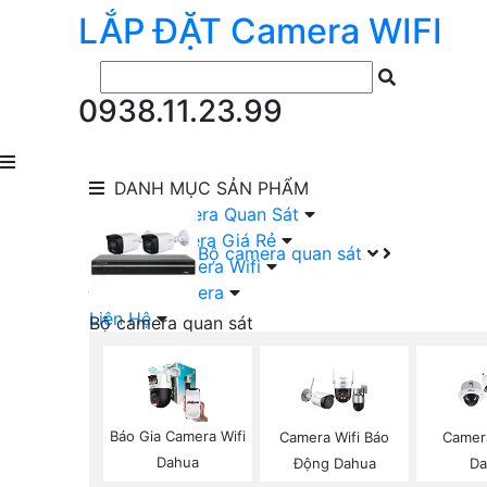
LẮP ĐẶT
Camera
WIFI
0938.11.23.99
DANH MỤC
SẢN PHẨM
lắp Đặt Camera Quan Sát
Lắp Bộ Camera Giá Rẻ
Bộ camera quan sát
Lắp Đặt Camera Wifi
Đầu Ghi Camera
Liên Hệ
Bộ camera quan sát
Camera HIKVISION Trọn Bộ
Camera KBVISION Trọn Bộ
Camera DAHUA Trọn Bộ
Camera giá Rẻ Trọn Bộ
Báo Gia Camera Wifi
Camera Wifi Báo
Camer
Bộ Camera Nên Dùng
Dahua
Động Dahua
Da
Bộ Camera Có Màu Ban Đêm