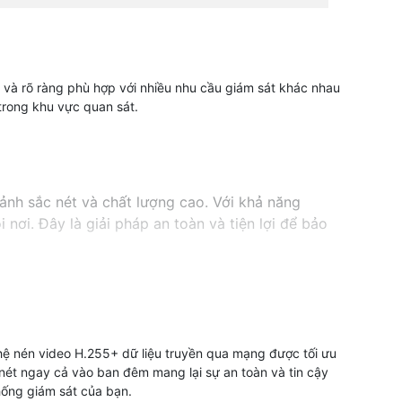
và rõ ràng phù hợp với nhiều nhu cầu giám sát khác nhau
trong khu vực quan sát.
ảnh sắc nét và chất lượng cao. Với khả năng
nơi. Đây là giải pháp an toàn và tiện lợi để bảo
hệ nén video H.255+ dữ liệu truyền qua mạng được tối ưu
nét ngay cả vào ban đêm mang lại sự an toàn và tin cậy
hống giám sát của bạn.