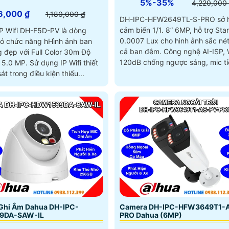
5%-35%
4,220,000
6,000 ₫
1,180,000 ₫
DH-IPC-HFW2649TL-S-PRO sở 
cảm biến 1/1. 8” 6MP, hỗ trợ Star
P Wifi DH-F5D-PV là dòng
0.0007 Lux cho hình ảnh sắc né
ó chức năng hHình ảnh ban
cả ban đêm. Công nghệ AI-ISP, WDR
 đẹp với Full Color 30m Độ
120dB chống ngược sáng, mic t
ử dụng IP Wifi thiết
và đèn LED 50m
át trong điều kiện thiếu...
Ghi Âm Dahua DH-IPC-
Camera DH-IPC-HFW3649T1-
9DA-SAW-IL
PRO Dahua (6MP)