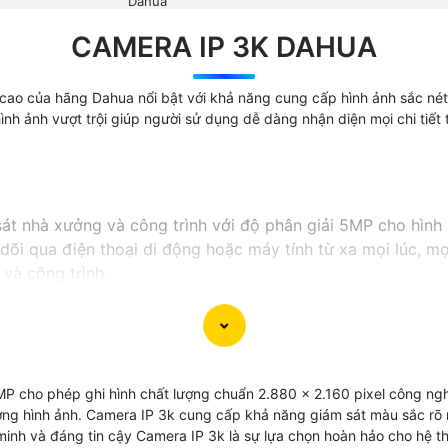
Dahua
CAMERA IP 3K DAHUA
ao của hãng Dahua nổi bật với khả năng cung cấp hình ảnh sắc nét 
nh ảnh vượt trội giúp người sử dụng dễ dàng nhận diện mọi chi tiết 
sát nhà xưởng và công trình với độ phân giải 5MP cho hình 
õi qua điện thoại di động hoặc máy tính từ xa mọi lúc, mọi 
và công trình.
MP cho phép ghi hình chất lượng chuẩn 2.880 x 2.160 pixel công ng
ợng hình ảnh. Camera IP 3k cung cấp khả năng giám sát màu sắc rõ 
minh và đáng tin cậy Camera IP 3k là sự lựa chọn hoàn hảo cho hệ t